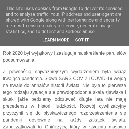
This site uses cookies from Google to deliver its services
pluskiewicz.blogspot.com
and to analyze traffic. Your IP address and user-agent are
shared with Google along with performance and security
metrics to ensure quality of service, generate usage
statistics, and to detect and address abuse.
niedziela, 27 grudnia 2020
Podsumowanie roku 2020
LEARN MORE
GOT IT
Rok 2020 był wyjątkowy i zasługuje na skreślenie paru słów
podsumowania.
Z pewnością najważniejszym wydarzeniem była wciąż
trwająca pandemia. Słowa SARS-COV 2 i COVID-19 wejdą
na trwale do annałów historii świata. Nie była to pierwsza
tego rodzaju sytuacja ale prawdopodobnie skala zjawiska i
skutki jakie będziemy odczuwać długie lata nie mają
precedensu w historii ludzkości. Rozwój cywilizacyjny
przyczynił się do błyskawicznego rozprzestrzenienia się
pandemii dosłownie na każdy zakątek świata.
Zapoczątkowali to Chińczycy, który w styczniu masowo