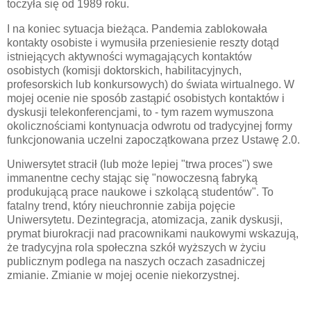
toczyła się od 1989 roku.
I na koniec sytuacja bieżąca. Pandemia zablokowała
kontakty osobiste i wymusiła przeniesienie reszty dotąd
istniejących aktywności wymagających kontaktów
osobistych (komisji doktorskich, habilitacyjnych,
profesorskich lub konkursowych) do świata wirtualnego. W
mojej ocenie nie sposób zastąpić osobistych kontaktów i
dyskusji telekonferencjami, to - tym razem wymuszona
okolicznościami kontynuacja odwrotu od tradycyjnej formy
funkcjonowania uczelni zapoczątkowana przez Ustawę 2.0.
Uniwersytet stracił (lub może lepiej "trwa proces") swe
immanentne cechy stając się "nowoczesną fabryką
produkującą prace naukowe i szkolącą studentów". To
fatalny trend, który nieuchronnie zabija pojęcie
Uniwersytetu. Dezintegracja, atomizacja, zanik dyskusji,
prymat biurokracji nad pracownikami naukowymi wskazują,
że tradycyjna rola społeczna szkół wyższych w życiu
publicznym podlega na naszych oczach zasadniczej
zmianie. Zmianie w mojej ocenie niekorzystnej.