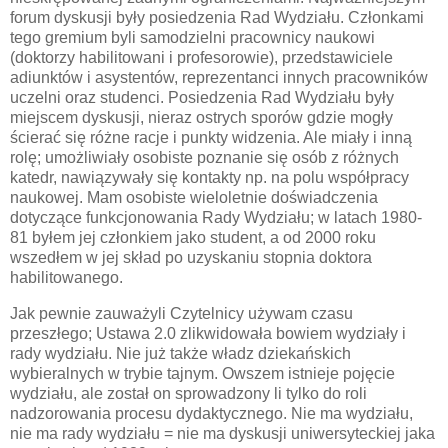
forum dyskusji były posiedzenia Rad Wydziału. Członkami
tego gremium byli samodzielni pracownicy naukowi
(doktorzy habilitowani i profesorowie), przedstawiciele
adiunktów i asystentów, reprezentanci innych pracowników
uczelni oraz studenci. Posiedzenia Rad Wydziału były
miejscem dyskusji, nieraz ostrych sporów gdzie mogły
ścierać się różne racje i punkty widzenia. Ale miały i inną
rolę; umożliwiały osobiste poznanie się osób z różnych
katedr, nawiązywały się kontakty np. na polu współpracy
naukowej. Mam osobiste wieloletnie doświadczenia
dotyczące funkcjonowania Rady Wydziału; w latach 1980-
81 byłem jej członkiem jako student, a od 2000 roku
wszedłem w jej skład po uzyskaniu stopnia doktora
habilitowanego.
Jak pewnie zauważyli Czytelnicy używam czasu
przeszłego; Ustawa 2.0 zlikwidowała bowiem wydziały i
rady wydziału. Nie już także władz dziekańskich
wybieralnych w trybie tajnym. Owszem istnieje pojęcie
wydziału, ale został on sprowadzony li tylko do roli
nadzorowania procesu dydaktycznego. Nie ma wydziału,
nie ma rady wydziału = nie ma dyskusji uniwersyteckiej jaka