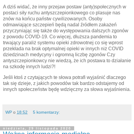
A dziś widać, że inny przejaw postaw (anty)społecznych w
postaci siły ruchu antyszczepionkowego co plasuje nas
znów na końcu państw cywilizowanych. Osoby
odmawiające szczepień będą nadal źródłem zakażeń
przyczyniając się także do występowania dalszych zgonów
z powodu COVID-19. Co więcej, dłuższa pandemia to
trwający paraliż systemu opieki zdrowotnej co się wprost
przekłada na brak optymalnej opieki w innych niż COVID
dziedzinach medycyny i ogromną liczbę zgonów Czy
antyszczepionkowcy nie wiedzą, że ich postawa to działanie
na szkodę innych ludzi?!
Jeśli ktoś z czytających te słowa potrafi wyjaśnić dlaczego
tak się dzieje, z jakich powodów tak bardzo odstajemy od
innych społeczeństw będę wdzięczny za słowa wyjaśnienia.
WP
o
18:52
5 komentarzy:
niedziela, 29 listopada 2020