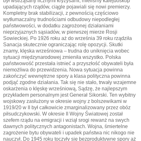
był wstrząsany licznymi kryzysami, mieliśmy kalejdoskop
upadających rządów, ciągle pojawiali się nowi premierzy.
Kompletny brak stabilizacji, z pewnością częściowo
wytłumaczalny trudnościami odbudowy niepodległej
państwowości, w dodatku zagrożonej działaniami
nieprzyjaznych sąsiadów, w pierwszej mierze Rosji
Sowieckiej. Po 1926 roku aż do września 39 roku rządziła
Sanacja skutecznie ograniczając rolę opozycji. Skutki
znamy, klęska wrześniowa – trudna do uniknięcia wobec
sytuacji międzynarodowej zmieniła wszystko. Polska
państwowość przestała istnieć a przyszłość obywateli była
niemożliwa do przewidzenia. Nowa sytuacja powinna
zakończyć wewnętrzne spory a klasa polityczna powinna
podjąć zgodne działania. Tak się nie stało, trwały wzajemne
oskarżenia o klęskę wrześniową, Sądzę, że najlepszym
przykładem personalnym jest Generał Sikorski. Ten wybitny
wojskowy zasłużony w okresie wojny z bolszewikami w
1919/20 w II był całkowicie zmarginalizowany przez obóz
piłsudczykowski. W okresie II Wojny Światowej został
szefem rządu na emigracji i wziął srogi rewanż na swych
dawnych politycznych antagonistach. Wojna, śmiertelne
zagrożenie bytu obywateli i upadek państwa nic nikogo nie
nauczył. Do 1945 roku toczyły się bezproduktywne spory aż