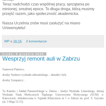
Teraz nadchodzi czas wspólnej pracy, sprzątania po
minionej, smutnej epoce. To długa droga, którą musimy
przejść razem, jako społeczność akademicka.
Nasza Uczelnia znów musi zasłużyć na miano
Uniwersytetu!
WP
o
16:15
2 komentarze:
środa, 9 grudnia 2020
Wesprzyj remont auli w Zabrzu
Szanowni Państwo,
drodzy Studenci wydziału zabrzańskiego – aktualni i byli,
drodzy Sympatycy…
Tu Katedra i Zakład Patomorfologii w Zabrzu – kiedyś Wydziału Lekarskiego, dzisiaj
Wydziału Nauk Medycznych Śląskiego Uniwersytetu Medycznego (SUM) w
Katowicach, zlokalizowana w Szpitalu Klinicznym nr 1 w Zabrzu im. prof. S. Szyszko
(ul. 3 Maja 13-15).