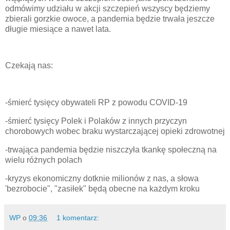
odmówimy udziału w akcji szczepień wszyscy będziemy
zbierali gorzkie owoce, a pandemia będzie trwała jeszcze
długie miesiące a nawet lata.
Czekają nas:
-śmierć tysięcy obywateli RP z powodu COVID-19
-śmierć tysięcy Polek i Polaków z innych przyczyn
chorobowych wobec braku wystarczającej opieki zdrowotnej
-trwająca pandemia będzie niszczyła tkankę społeczną na
wielu różnych polach
-kryzys ekonomiczny dotknie milionów z nas, a słowa
'bezrobocie", "zasiłek" będą obecne na każdym kroku
WP
o
09:36
1 komentarz: