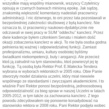
wszystkie mają wspólny mianownik, wszyscy Czytelnicy
opisują w czarnych barwach minioną epokę. Jak sądzę,
znakomitą większość komentarzy nadesłali pracownicy
administracji. I nic dziwnego, to oni przez lata pozostawali w
bezpośredniej zależności służbowej z byłą kanclerz. Nie
oznacza to, iż pracownicy naukowo-dydaktycznie nie
odczuwali w swej pracy w SUM "oddechu" kanclerz. Przez
dwie kadencje byłem członkiem Senatu i miałem dość
okazji zobaczenia kanclerz w akcji. To nie była osoba godna
pełnienia tej ważnej i odpowiedzialnej funkcji. Zamiast
profesjonalizmu, umiaru, kultury osobistej byliśmy
świadkami niekompetencji, buty i arogancji. Ale przecież
ktoś ją zatrudnił na tym stanowisku, ktoś powierzył jej tę
funkcję. Tą osobą była Rektor Prof. E.Małecka-Tendera
wybrana w wyborach rektorskich w 2005 roku. Obie Panie
stworzyły model działania uczelni, który miał niewiele
wspólnego ze standardami i zwyczajami akademickimi. I to
właśnie Pani Rektor ponosi bezpośrednią, jednoosobową
odpowiedzialność za bieg spraw w naszej Uczelni w latach
2005-2012, w tym także za zachowania kanclerz. Z tego
powodu zdecydowałem się ponownie konadydować na
stanowisko rektora w 2008 roku. Pani Rektor podjęła wobec