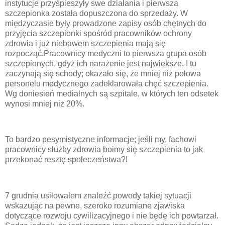
instytucje przyśpieszyły swe działania i pierwsza
szczepionka została dopuszczona do sprzedaży. W
międzyczasie były prowadzone zapisy osób chętnych do
przyjęcia szczepionki spośród pracowników ochrony
zdrowia i już niebawem szczepienia mają się
rozpocząć.Pracownicy medyczni to pierwsza grupa osób
szczepionych, gdyż ich narażenie jest największe. I tu
zaczynają się schody; okazało się, że mniej niż połowa
personelu medycznego zadeklarowała chęć szczepienia.
Wg doniesień medialnych są szpitale, w których ten odsetek
wynosi mniej niż 20%.
To bardzo pesymistyczne informacje; jeśli my, fachowi
pracownicy służby zdrowia boimy się szczepienia to jak
przekonać resztę społeczeństwa?!
7 grudnia usiłowałem znaleźć powody takiej sytuacji
wskazując na pewne, szeroko rozumiane zjawiska
dotyczące rozwoju cywilizacyjnego i nie będę ich powtarzał.