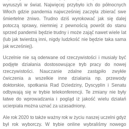
wyruszyli w świat. Najwięcej przybyło ich do północnych
Włoch gdzie pandemia najwcześniej zaczęła zbierać swe
śmiertelne żniwo. Trudno dziś wyrokować jak się dalej
potoczą sprawy, niemniej z pewnością powrót do stanu
sprzed pandemii będzie trudny i może zająć nawet wiele lat
(lub jak twierdzą inni, nigdy ludzkość nie będzie taka sama
jak wcześniej).
Uczelnie nie są oderwane od rzeczywistości i musiały być
podjęte działania dostosowujące tryb pracy do nowej
rzeczywistości. Nauczanie zdalne zastąpiło zwykłe
ćwiczenia a wszelkie inne działania np. przewody
doktorskie, spotkania Rad Dziedziny, Dyscyplin i Senatu
odbywają się w trybie telekonferencji. Te zmiany nie były
łatwe do wprowadzania i pogląd iż jakość wielu działań
ucierpiała można uznać za uzasadniony.
Ale rok 2020 to także ważny rok w życiu naszej uczelni gdyż
był rok wyborczy. W trybie online wybraliśmy nowego