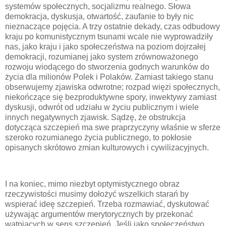
systemów społecznych, socjalizmu realnego. Słowa
demokracja, dyskusja, otwartość, zaufanie to były nic
nieznaczące pojęcia. A trzy ostatnie dekady, czas odbudowy
kraju po komunistycznym tsunami wcale nie wyprowadziły
nas, jako kraju i jako społeczeństwa na poziom dojrzałej
demokracji, rozumianej jako system zrównoważonego
rozwoju wiodącego do stworzenia godnych warunków do
życia dla milionów Polek i Polaków. Zamiast takiego stanu
obserwujemy zjawiska odwrotne; rozpad więzi społecznych,
niekończące się bezproduktywne spory, inwektywy zamiast
dyskusji, odwrót od udziału w życiu publicznym i wiele
innych negatywnych zjawisk. Sądzę, że obstrukcja
dotycząca szczepień ma swe praprzyczyny właśnie w sferze
szeroko rozumianego życia publicznego, to pokłosie
opisanych skrótowo zmian kulturowych i cywilizacyjnych.
I na koniec, mimo niezbyt optymistycznego obraz
rzeczywistości musimy dołożyć wszelkich starań by
wspierać ideę szczepień. Trzeba rozmawiać, dyskutować
używając argumentów merytorycznych by przekonać
wątpiących w sens szczepień. Jeśli jako społeczeństwo