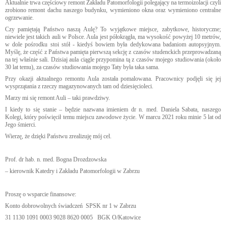
Aktualnie trwa częściowy remont Zakładu Patomorfologii polegający na termoizolacji czyli
zrobiono remont dachu naszego budynku, wymieniono okna oraz wymieniono centralne
ogrzewanie.
Czy pamiętają Państwo naszą Aulę? To wyjątkowe miejsce, zabytkowe, historyczne;
niewiele jest takich auli w Polsce. Aula jest półokrągła, ma wysokość powyżej 10 metrów,
w dole pośrodku stoi stół - kiedyś bowiem była dedykowana badaniom autopsyjnym.
Myślę, że część z Państwa pamięta pierwszą sekcję z czasów studenckich przeprowadzaną
na tej właśnie sali. Dzisiaj aula ciągle przypomina tą z czasów mojego studiowania (około
30 lat temu), za czasów studiowania mojego Taty była taka sama.
Przy okazji aktualnego remontu Aula została pomalowana. Pracownicy podjęli się jej
wysprzątania z rzeczy magazynowanych tam od dziesięcioleci.
Marzy mi się remont Auli – taki prawdziwy.
I kiedy to się stanie – będzie nazwana imieniem dr n. med. Daniela Sabata, naszego
Kolegi, który poświęcił temu miejscu zawodowe życie. W marcu 2021 roku minie 5 lat od
Jego śmierci.
Wierzę, że dzięki Państwu zrealizuję mój cel.
Prof. dr hab. n. med. Bogna Drozdzowska
– kierownik Katedry i Zakładu Patomorfologii w Zabrzu
Proszę o wsparcie finansowe:
Konto dobrowolnych świadczeń SPSK nr 1 w Zabrzu
31 1130 1091 0003 9028 8620 0005 BGK O/Katowice