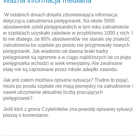
Ważna informacja medialna
W ostatnich dniach dotarła zdumiewająca informacja
dotycząca zatrudnienia pielęgniarek. Na około 5000
absolwentek szkół pielęgniarskich w tym roku zatrudnienie
w szpitalach uzyskało zaledwie w przybliżeniu 1000 z nich. I
to nie dlatego, że 80% absolwentów nie starało się znaleźć
zatrudnienia bo szpitale po prostu nie przyjmowały nowych
pielęgniarek. Jak wiadomo od dawna braki kadry
pielęgniarek są ogromne a w ciągu najbliższych lat co piąta
pielęgniarka wchodzi w wiek emerytalny. Ale zwalniane
etaty nie są zajmowane przez młode adeptki zawodu.
Jak jest zatem możliwa opisana sytuacja? Trudno to pojąć,
może po prostu szpitale nie mają pieniędzy na zatrudnienie i
nawet utrzymanie aktualnej liczby pracujących
pielęgniarek?
Jeśli ktoś z grona Czytelników zna powody opisanej sytuacji
proszę o komentarze.