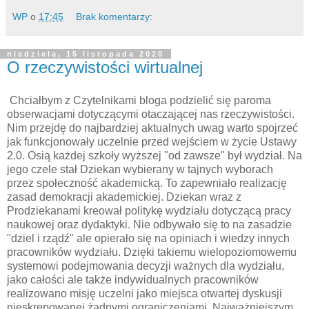
WP
o
17:45
Brak komentarzy:
niedziela, 15 listopada 2020
O rzeczywistości wirtualnej
Chciałbym z Czytelnikami bloga podzielić się paroma
obserwacjami dotyczącymi otaczającej nas rzeczywistości.
Nim przejdę do najbardziej aktualnych uwag warto spojrzeć
jak funkcjonowały uczelnie przed wejściem w życie Ustawy
2.0. Osią każdej szkoły wyższej "od zawsze" był wydział. Na
jego czele stał Dziekan wybierany w tajnych wyborach
przez społeczność akademicką. To zapewniało realizację
zasad demokracji akademickiej. Dziekan wraz z
Prodziekanami kreował politykę wydziału dotyczącą pracy
naukowej oraz dydaktyki. Nie odbywało się to na zasadzie
"dziel i rządź" ale opierało się na opiniach i wiedzy innych
pracowników wydziału. Dzięki takiemu wielopoziomowemu
systemowi podejmowania decyzji ważnych dla wydziału,
jako całości ale także indywidualnych pracowników
realizowano misję uczelni jako miejsca otwartej dyskusji
nieskrępowanej żadnymi ograniczeniami. Najważniejszym