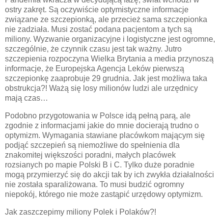
ostry zakręt. Są oczywiście optymistyczne informacje
związane ze szczepionką, ale przecież sama szczepionka
nie zadziała. Musi zostać podana pacjentom a tych są
miliony. Wyzwanie organizacyjne i logistyczne jest ogromne,
szczególnie, że czynnik czasu jest tak ważny. Jutro
szczepienia rozpoczyna Wielka Brytania a media przynoszą
informacje, że Europejska Agencja Leków pierwszą
szczepionkę zaaprobuje 29 grudnia. Jak jest możliwa taka
obstrukcja?! Ważą się losy milionów ludzi ale urzędnicy
mają czas…
Podobno przygotowania w Polsce idą pełną parą, ale
zgodnie z informacjami jakie do mnie docierają trudno o
optymizm. Wymagania stawiane placówkom mającym się
podjąć szczepień są niemożliwe do spełnienia dla
znakomitej większości poradni, małych placówek
rozsianych po mapie Polski B i C. Tylko duże poradnie
mogą przymierzyć się do akcji tak by ich zwykła działalności
nie została sparaliżowana. To musi budzić ogromny
niepokój, którego nie może zastąpić urzędowy optymizm.
Jak zaszczepimy miliony Polek i Polaków?!