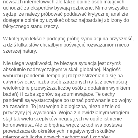
newsach internetowych ale także opinie osób mających
uchodzić za ekspertów bywają rozbieżne. Mimo wszystko
sądzę, że należy próbować poddawać krytycznej analizie
dostępne opinie by uzyskać obraz najbardziej zbliżony do
faktycznego stanu rzeczy.
W kolejnym tekście podejmę próbę symulacji na przyszłość,
a dziś kilka słów chciałbym poświęcić rozważaniom nieco
szerszej natury.
Nie ulega wątpliwości, że bieżąca sytuacja jest czymś
absolutnie nadzwyczajnym w skali globalnej. Nagłość
wybuchu pandemii, tempo jej rozprzestrzeniania się na
całym świecie, liczba osób zarażonych (a ta z pewnością
wielokrotnie przewyższa liczbę osób z dodatnim wynikiem
badań) i liczba zgonów są zdumiewające. Te cechy
pandemii są wystarczające bo uznać porównanie do wojny
za zasadne. To jest wojna biologiczna, niezależnie od
przyczyny jej wywołania. Wojna z niewidzialnym wrogiem,
stąd tak wielu sceptyków negujących w ogóle istnienie
koronawirusa. Ale to błędna, wręcz szkodliwa postawa
prowadząca do określonych, negatywnych skutków
mierzonych liczbą nowych zachorowań i zgonów.