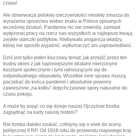
czasu!
Ale obserwacja polskiej rzeczywistości niestety zmusza do
wyrażenia sprzeciwu wobec braku w Polsce opisanych
wcześniej działań. Pandemia nic nie zmieniła, zamiast
wytężonej pracy na rzecz nas wszystkich w najlepsze trwają
zwykłe utarczki polityków. Niebywała arogancja władzy,
której nie sposób wyjaśnić, wytłumaczyć ani usprawiedliwić.
Dziś jest tylko jeden kluczowy temat: jak przejść przez ten
trudny okres z jak najmniejszymi stratami mierzonymi
kosztami społecznymi i tymi odnoszącymi się do
indywidualnego obywatela. Wszelkie inne sprawy muszą
poczekać do końca pandemii i absolutnie powinny
zawieszone „na kołku” dotychczasowe spory naturalne do
czasu pokoju.
A może by pojąć co się dzieje naszej Ojczyźnie trzeba
zaglądnąć na karty naszej historii?
Nie trzeba daleko szukać, cofnijmy się o wiek do sceny
politycznej II RP. Od 1918 roku do przewrotu majowego kraj