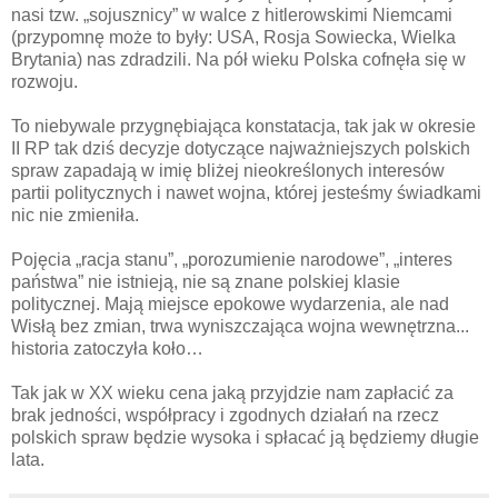
nasi tzw. „sojusznicy” w walce z hitlerowskimi Niemcami
(przypomnę może to były: USA, Rosja Sowiecka, Wielka
Brytania) nas zdradzili. Na pół wieku Polska cofnęła się w
rozwoju.
To niebywale przygnębiająca konstatacja, tak jak w okresie
II RP tak dziś decyzje dotyczące najważniejszych polskich
spraw zapadają w imię bliżej nieokreślonych interesów
partii politycznych i nawet wojna, której jesteśmy świadkami
nic nie zmieniła.
Pojęcia „racja stanu”, „porozumienie narodowe”, „interes
państwa” nie istnieją, nie są znane polskiej klasie
politycznej. Mają miejsce epokowe wydarzenia, ale nad
Wisłą bez zmian, trwa wyniszczająca wojna wewnętrzna...
historia zatoczyła koło…
Tak jak w XX wieku cena jaką przyjdzie nam zapłacić za
brak jedności, współpracy i zgodnych działań na rzecz
polskich spraw będzie wysoka i spłacać ją będziemy długie
lata.