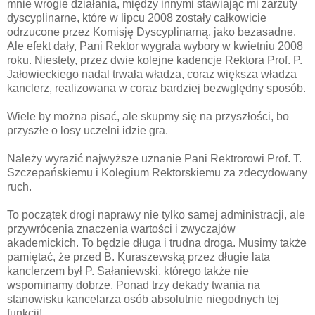
mnie wrogie działania, między innymi stawiając mi zarzuty
dyscyplinarne, które w lipcu 2008 zostały całkowicie
odrzucone przez Komisję Dyscyplinarną, jako bezasadne.
Ale efekt dały, Pani Rektor wygrała wybory w kwietniu 2008
roku. Niestety, przez dwie kolejne kadencje Rektora Prof. P.
Jałowieckiego nadal trwała władza, coraz większa władza
kanclerz, realizowana w coraz bardziej bezwględny sposób.
Wiele by można pisać, ale skupmy się na przyszłości, bo
przyszłe o losy uczelni idzie gra.
Należy wyrazić najwyższe uznanie Pani Rektrorowi Prof. T.
Szczepańskiemu i Kolegium Rektorskiemu za zdecydowany
ruch.
To początek drogi naprawy nie tylko samej administracji, ale
przywrócenia znaczenia wartości i zwyczajów
akademickich. To będzie długa i trudna droga. Musimy także
pamiętać, że przed B. Kuraszewską przez długie lata
kanclerzem był P. Sałaniewski, którego także nie
wspominamy dobrze. Ponad trzy dekady twania na
stanowisku kancelarza osób absolutnie niegodnych tej
funkcji!