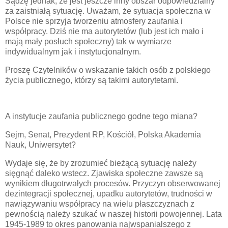
Sądzę jednak, że jest jeszcze inny obszar odpowiedzialny
za zaistniałą sytuację. Uważam, że sytuacja społeczna w
Polsce nie sprzyja tworzeniu atmosfery zaufania i
współpracy. Dziś nie ma autorytetów (lub jest ich mało i
mają mały posłuch społeczny) tak w wymiarze
indywidualnym jak i instytucjonalnym.
Proszę Czytelników o wskazanie takich osób z polskiego
życia publicznego, którzy są takimi autorytetami.
A instytucje zaufania publicznego godne tego miana?
Sejm, Senat, Prezydent RP, Kościół, Polska Akademia
Nauk, Uniwersytet?
Wydaje się, że by zrozumieć bieżącą sytuację należy
sięgnąć daleko wstecz. Zjawiska społeczne zawsze są
wynikiem długotrwałych procesów. Przyczyn obserwowanej
dezintegracji społecznej, upadku autorytetów, trudności w
nawiązywaniu współpracy na wielu płaszczyznach z
pewnością należy szukać w naszej historii powojennej. Lata
1945-1989 to okres panowania najwspanialszego z