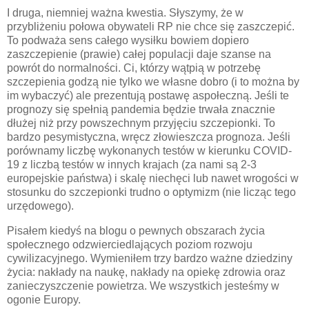
I druga, niemniej ważna kwestia. Słyszymy, że w
przybliżeniu połowa obywateli RP nie chce się zaszczepić.
To podważa sens całego wysiłku bowiem dopiero
zaszczepienie (prawie) całej populacji daje szanse na
powrót do normalności. Ci, którzy wątpią w potrzebę
szczepienia godzą nie tylko we własne dobro (i to można by
im wybaczyć) ale prezentują postawę aspołeczną. Jeśli te
prognozy się spełnią pandemia będzie trwała znacznie
dłużej niż przy powszechnym przyjęciu szczepionki. To
bardzo pesymistyczna, wręcz złowieszcza prognoza. Jeśli
porównamy liczbę wykonanych testów w kierunku COVID-
19 z liczbą testów w innych krajach (za nami są 2-3
europejskie państwa) i skalę niechęci lub nawet wrogości w
stosunku do szczepionki trudno o optymizm (nie licząc tego
urzędowego).
Pisałem kiedyś na blogu o pewnych obszarach życia
społecznego odzwierciedlających poziom rozwoju
cywilizacyjnego. Wymieniłem trzy bardzo ważne dziedziny
życia: nakłady na naukę, nakłady na opiekę zdrowia oraz
zanieczyszczenie powietrza. We wszystkich jesteśmy w
ogonie Europy.