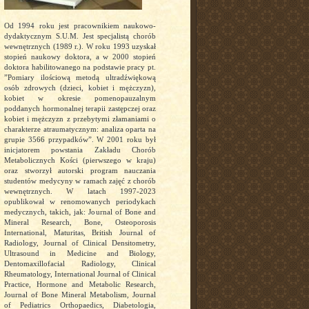
Od 1994 roku jest pracownikiem naukowo-
dydaktycznym S.U.M. Jest specjalistą chorób
wewnętrznych (1989 r.). W roku 1993 uzyskał
stopień naukowy doktora, a w 2000 stopień
doktora habilitowanego na podstawie pracy pt.
”Pomiary ilościową metodą ultradźwiękową
osób zdrowych (dzieci, kobiet i mężczyzn),
kobiet w okresie pomenopauzalnym
poddanych hormonalnej terapii zastępczej oraz
kobiet i mężczyzn z przebytymi złamaniami o
charakterze atraumatycznym: analiza oparta na
grupie 3566 przypadków”. W 2001 roku był
inicjatorem powstania Zakładu Chorób
Metabolicznych Kości (pierwszego w kraju)
oraz stworzył autorski program nauczania
studentów medycyny w ramach zajęć z chorób
wewnętrznych. W latach 1997-2023
opublikował w renomowanych periodykach
medycznych, takich, jak: Journal of Bone and
Mineral Research, Bone, Osteoporosis
International, Maturitas, British Journal of
Radiology, Journal of Clinical Densitometry,
Ultrasound in Medicine and Biology,
Dentomaxillofacial Radiology, Clinical
Rheumatology, International Journal of Clinical
Practice, Hormone and Metabolic Research,
Journal of Bone Mineral Metabolism, Journal
of Pediatrics Orthopaedics, Diabetologia,