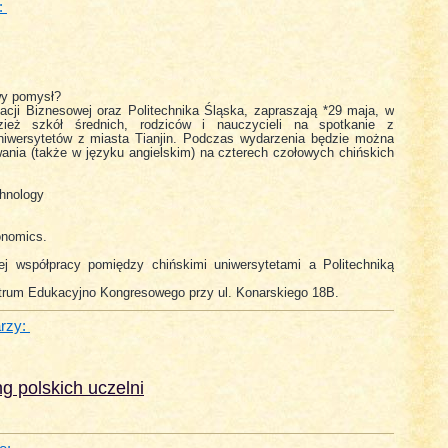
:
wy pomysł?
cji Biznesowej oraz Politechnika Śląska, zapraszają *29 maja, w
zież szkół średnich, rodziców i nauczycieli na spotkanie z
uniwersytetów z miasta Tianjin. Podczas wydarzenia będzie można
ania (także w języku angielskim) na czterech czołowych chińskich
chnology
onomics.
iej współpracy pomiędzy chińskimi uniwersytetami a Politechniką
trum Edukacyjno Kongresowego przy ul. Konarskiego 18B.
rzy:
g polskich uczelni