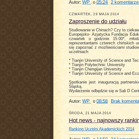
Autor:
WP
o
05:24
2 komentarze
CZWARTEK, 29 MAJA 2014
Zaproszenie do udziału
Studiowanie w Chinach? Czy to cieka
Europejsko- Azjatycka Fundacja Eduka
czwartek o godzinie 15:00*, młod
reprezentantami czterech chińskich 
się zapoznać z możliwościami studiow
uczelniach:
* Tianjin University of Science and Te
* Tianjin Polytechnic University
* Tianjin Chengijan University
* Tianjin University of Science and Ec
Spotkanie jest inauguracją partnersk
Śląską.
Wydarzenie odbędzie się w Sali D Cen
Autor:
WP
o
08:58
Brak komenta
ŚRODA, 21 MAJA 2014
Hot news - najnowszy rankin
Ranking Uczelni Akademickich 2014