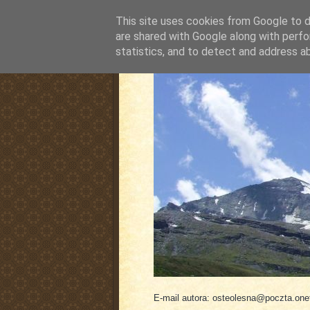
This site uses cookies from Google to de
are shared with Google along with perfo
statistics, and to detect and address a
pluskiewicz.blogspot
E-mail autora: osteolesna@poczta.onet