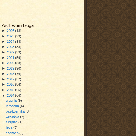
a
Archiwum bloga
►
2026
(18)
►
2025
(29)
►
2024
(38)
►
2023
(38)
►
2022
(39)
►
2021
(59)
►
2020
(88)
►
2019
(90)
►
2018
(76)
►
2017
(57)
►
2016
(84)
►
2015
(65)
▼
2014
(66)
grudnia
(9)
listopada
(6)
października
(8)
września
(7)
sierpnia
(1)
lipca
(3)
czerwca
(5)