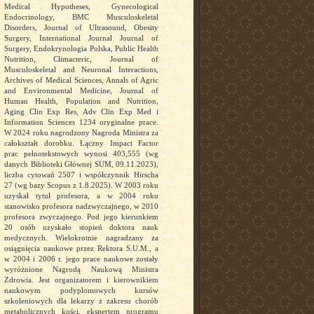
Medical Hypotheses, Gynecological
Endocrinology, BMC Musculoskeletal
Disorders, Journal of Ultrasound, Obesity
Surgery, International Journal Journal of
Surgery, Endokrynologia Polska, Public Health
Nutrition, Climacteric, Journal of
Musculoskeletal and Neuronal Interactions,
Archives of Medical Sciences, Annals of Agric
and Environmental Medicine, Journal of
Human Health, Population and Nutrition,
Aging Clin Exp Res, Adv Clin Exp Med i
Information Sciences 1234 oryginalne prace.
W 2024 roku nagrodzony Nagroda Ministra za
całokształt dorobku. Łączny Impact Factor
prac pełnotekstowych wynosi 403,555 (wg
danych Biblioteki Głównej SUM, 09.11.2023),
liczba cytowań 2507 i współczynnik Hirscha
27 (wg bazy Scopus z 1.8.2025). W 2003 roku
uzyskał tytuł profesora, a w 2004 roku
stanowisko profesora nadzwyczajnego, w 2010
profesora zwyczajnego. Pod jego kierunkiem
20 osób uzyskało stopień doktora nauk
medycznych. Wielokrotnie nagradzany za
osiągnięcia naukowe przez Rektora S.U.M., a
w 2004 i 2006 r. jego prace naukowe zostały
wyróżnione Nagrodą Naukową Ministra
Zdrowia. Jest organizatorem i kierownikiem
naukowym podyplomowych kursów
szkoleniowych dla lekarzy z zakresu chorób
metabolicznych kości, ekspertem programu