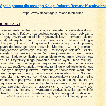
Apel o pomoc dla naszego Kolegi Doktora Romana Kuźniewicz
https://www.siepomaga.pl/roman-kuzniewicz
kademickich
czne komentarze. Jest naturalne, że zewnętrzna ocena działalności
nej instytucji. Każdy z nas podlega ocenie innych ludzi, dotyczy to
Dla krytycznych wobec siebie, myślących ludzi informacje jak nas
korekty własnych działań. Podobnie powinno się traktować ranking w
c dobrą wolę twórców jakiegokolwiek rankingu jego wyniki powinny
ających do lepszego funkcjonowania. Nie ma – w mojej ocenie –
arygodność ostatniego rankingu Perspektyw polskich uczelni.
la ujętych w rankingu aspektów funkcjonowania uczelni dawała
 obraz. Sądząc po liczbie odsłon bloga w ostatnim okresie oraz
ć, że Czytelnicy bloga poważnie traktują wyniki tego rankingu.
ekawe. Niemniej brakuje poważnego stanowiska władz uczelni oraz
zę, że szczegółowa analiza wyników rankingu w odniesieniu do jego
 naszych słabych punktów. Potrzebna jest dobra wola władz, chęć
 oraz umiejętność dialogu ze środowiskiem akademickim. Nie mam
tego dla mnie kryzysu identyfikacji pracowników z uczelnią – silna
omentarzach przejawia się troska o przyszły los naszej uczelni. Do
dejmowanie takich kroków by funkcjonowanie uczelni było jak
 bez szerokiej dyskusji z pracownikami. To kolejny, ważny test
M. Jestem przekonany, że wyrażam oczekiwania wielu pracowników
otwartą dyskusję oraz prawdziwe, nie tylko propagandowe działania.
jsce wśród polskich uczelni medycznych to kolejne, poważne