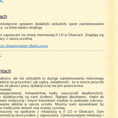
e:
cach
poświęcone sprawom dydaktyki wzbudziły spore zainteresowanie
y, za które bardzo dziękuję.
ś zapraszam na stronę internetową II LO w Gliwicach. Znajdują się
acy z naszą uczelnią.
ąskim Uniwersytetem Medycznym
:
entach
aktyce, ale nie wzbudziło to dużego zainteresowania mierzonego
 dobrze na przyszłość; jak sądzę, świadomość, że w istocie przyszłe
nie od jakości pracy dydaktycznej nie jest powszechna.
ynuować.
ngażowanej, kompetentnej kadry nauczycieli akademickich,
y dydaktycznej są sami studenci. Najlepsi absolwenci, chętni do
owani medycyną i innymi kierunkami studiów to podstawa sukcesu.
iowania właśnie w naszej uczelni. Musimy sami spowodować by
 w medycynie widzieli swą szansę życiową.
proszony na spotkanie z młodzieżą w II LO w Gliwicach. Sam
jemnością skorzystałem z zaproszenia. Zainteresowanie młodzieży i