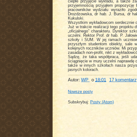
ciepłe przyjęcie wykładu, a także z
przyjemnością przyjąłem propozycję 
pracowników wydziału wyraziło zgod
Drozdzowska, dr hab. J. Bursa, dr hab
Kukulski.
Wszystkim wykładowcom serdecznie d
Już w trakcie realizacji tego projektu
„oficjalnego” charakteru. Dyrektor s
uczelni. Rektor Prof. dr hab. P. Jało
szkoły i SUM. W jej ramach uczniow
przyszłym studentom obiekty, sale 
kolejnych roczników uczniów. Mi przy
zasadach non-profit, nikt z wykładowc
Sądzę, że taka współpraca, jeśli ud
ściągnięcie w mury uczelni naprawdę 
także w innych szkołach nasza przysz
jasnych kolorach.
Autor:
WP
o
18:01
17 komentarz
Nowsze posty
Subskrybuj:
Posty (Atom)