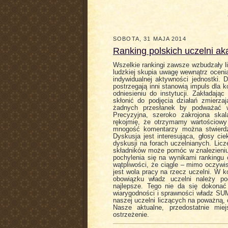
SOBOTA, 31 MAJA 2014
Ranking polskich uczelni a
Wszelkie rankingi zawsze wzbudzały li
ludzkiej skupia uwagę wewnątrz ocenia
indywidualnej aktywności jednostki. 
postrzegają inni stanowią impuls dla 
odniesieniu do instytucji. Zakładają
skłonić do podjęcia działań zmierz
żadnych przesłanek by podważać wi
Precyzyjna, szeroko zakrojona ska
rękojmię, że otrzymamy wartościowy
mnogość komentarzy można stwierdzi
Dyskusja jest interesująca, głosy ci
dyskusji na forach uczelnianych. Lic
składników może pomóc w znalezieniu
pochylenia się na wynikami rankingu
wątpliwości, że ciągle – mimo oczywis
jest wola pracy na rzecz uczelni. W k
obowiązku władz uczelni należy po
najlepsze. Tego nie da się dokonać
wiarygodności i sprawności władz SU
naszej uczelni liczących na poważną, 
Nasze aktualne, przedostatnie mie
ostrzeżenie.