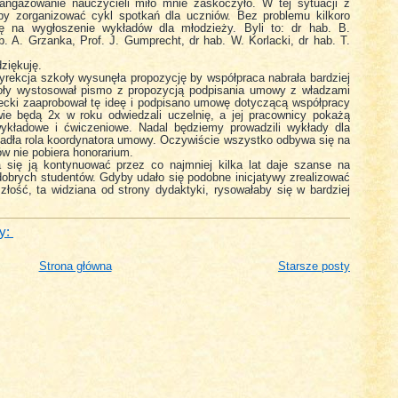
aangażowanie nauczycieli miło mnie zaskoczyło. W tej sytuacji z
by zorganizować cykl spotkań dla uczniów. Bez problemu kilkoro
ę na wygłoszenie wykładów dla młodzieży. Byli to: dr hab. B.
. A. Grzanka, Prof. J. Gumprecht, dr hab. W. Korlacki, dr hab. T.
ziękuję.
 dyrekcja szkoły wysunęła propozycję by współpraca nabrała bardziej
zkoły wystosował pismo z propozycją podpisania umowy z władzami
wiecki zaaprobował tę ideę i podpisano umowę dotyczącą współpracy
ie będą 2x w roku odwiedzali uczelnię, a jej pracownicy pokażą
wykładowe i ćwiczeniowe. Nadal będziemy prowadzili wykłady dla
padła rola koordynatora umowy. Oczywiście wszystko odbywa się na
ów nie pobiera honorarium.
a się ją kontynuować przez co najmniej kilka lat daje szanse na
dobrych studentów. Gdyby udało się podobne inicjatywy zrealizować
łość, ta widziana od strony dydaktyki, rysowałaby się w bardziej
y:
Strona główna
Starsze posty