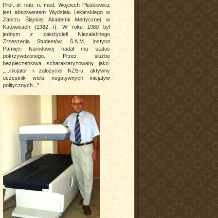
Prof. dr hab. n. med. Wojciech Pluskiewicz
jest absolwentem Wydziału Lekarskiego w
Zabrzu Śląskiej Akademii Medycznej w
Katowicach (1982 r). W roku 1980 był
jednym z założycieli Niezależnego
Zrzeszenia Studentów Ś.A.M. Instytut
Pamięci Narodowej nadał mu status
pokrzywdzonego. Przez służbę
bezpieczeństwa scharakteryzowany jako:
„...inicjator i założyciel NZS-u, aktywny
uczestnik wielu negatywnych inicjatyw
politycznych...”