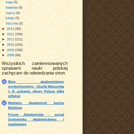
maja
(5)
kwietnia
(6)
marca
(6)
lutego
(5)
stycznia
(5)
►
2013
(90)
►
2012
(206)
►
2011
(211)
►
2010
(224)
►
2009
(249)
►
2008
(66)
Wszystkich zainteresowanych
sprawami nauki polskiej
zachęcam do odwiedzania stron
Blog akademickiego
nonkonformisty - Józefa Wieczorka
» O ucinaniu głowy Polsce kilka
refleksji
Mediator Akademicki kontra
Mobbing
Forum Akademickie - portal
środowiska akademickiego i
naukowego