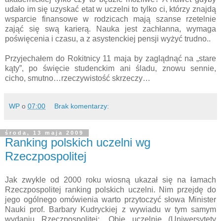
udało im się uzyskać etat w uczelni to tylko ci, którzy znajdą
wsparcie finansowe w rodzicach mają szanse rzetelnie
zająć się swą karierą. Nauka jest zachłanna, wymaga
poświęcenia i czasu, a z asystenckiej pensji wyżyć trudno..
Przyjechałem do Rokitnicy 11 maja by zaglądnąć na „stare
kąty”, po święcie studenckim ani śladu, znowu sennie,
cicho, smutno…rzeczywistość skrzeczy…
WP
o
07:00
Brak komentarzy:
środa, 13 maja 2009
Ranking polskich uczelni wg
Rzeczpospolitej
Jak zwykle od 2000 roku wiosną ukazał się na łamach
Rzeczpospolitej ranking polskich uczelni. Nim przejdę do
jego ogólnego omówienia warto przytoczyć słowa Minister
Nauki prof. Barbary Kudryckiej z wywiadu w tym samym
wydaniu Rzeczpospolitej: „Obie uczelnie (Uniwersytety