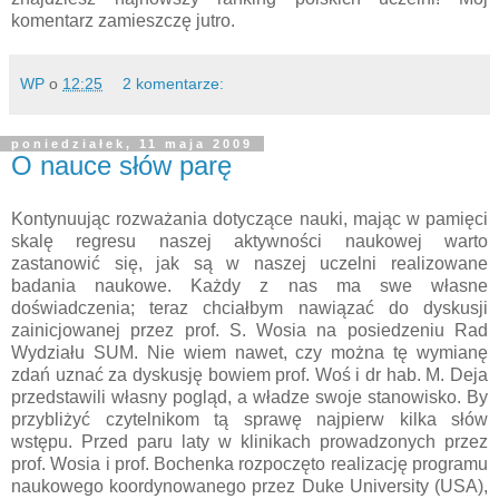
komentarz zamieszczę jutro.
WP
o
12:25
2 komentarze:
poniedziałek, 11 maja 2009
O nauce słów parę
Kontynuując rozważania dotyczące nauki, mając w pamięci
skalę regresu naszej aktywności naukowej warto
zastanowić się, jak są w naszej uczelni realizowane
badania naukowe. Każdy z nas ma swe własne
doświadczenia; teraz chciałbym nawiązać do dyskusji
zainicjowanej przez prof. S. Wosia na posiedzeniu Rad
Wydziału SUM. Nie wiem nawet, czy można tę wymianę
zdań uznać za dyskusję bowiem prof. Woś i dr hab. M. Deja
przedstawili własny pogląd, a władze swoje stanowisko. By
przybliżyć czytelnikom tą sprawę najpierw kilka słów
wstępu. Przed paru laty w klinikach prowadzonych przez
prof. Wosia i prof. Bochenka rozpoczęto realizację programu
naukowego koordynowanego przez Duke University (USA),