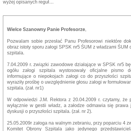
wyżej opisanych reguł…
Wielce Szanowny Panie Profesorze
,
Pozwalam sobie przesłać Panu Profesorowi niektóre do
obraz istoty sporu załogi SPSK nr5 ŚUM z władzami ŚUM d
szpitala.
7.04.2009 r. związki zawodowe działające w SPSK nr5 bę
ogółu załogi szpitala wystosowały oficjalne pismo
informujące o niepokojach załogi co do przyszłości szpi
wyraziły prośbę o uwzględnienie głosu załogi w formułowa
szpitala. (zał. nr1)
W odpowiedzi J.M. Rektora z 20.04.2009 r. czytamy, że p
wyłącznie w gestii władz, a załodze odmawia się prawa 
dyskusji o przyszłości szpitala. (zał. nr 2).
25.05.2009r załoga na walnym zebraniu, przy poparciu 4 
Komitet Obrony Szpitala jako jedynego przedstawicie