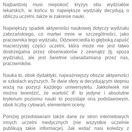
Najbardziej musi niepokoić kryzys obu wydziałów
lekarskich, w końcu to największe wydziały decydują o
obliczu uczelni, także w zakresie nauki.
Największy spadek aktywności naukowej dotyczy wydziału
zabrzańskiego, co martwi mnie w szczególności, jako
pracownika tego wydziału. Odzwierciedla to głęboką zapaść
macierzystej części uczelni, która może nie jest łatwo
dostrzegalna przez obserwatorów z zewnątrz (tj. spoza
wydziału), ale jest świetnie uświadamiana przez nas,
pracowników.
Nauka to, obok dydaktyki, najważniejszy obszar aktywności
w szkołach wyższych. Te dwie sfery w decydującym stopniu
ważą na pozycji każdego uniwersytetu. Jakkolwiek nie
można twierdzić, że wartość IF to jedyne i absolutne
kryterium poziomu nauki to pozostaje ona podstawowym,
obok liczby cytowań, elementem oceny.
Poniżej przedstawiam także dane ze stron internetowych
innych uczelni medycznych (nie wszystkie uczelnie
publikują takie informacje). Jak widać nasi koledzy z