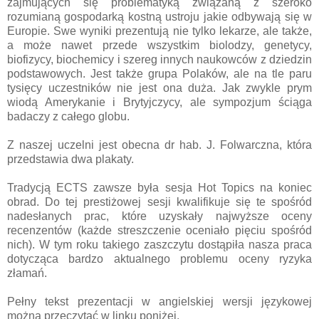
zajmujących się problematyką związaną z szeroko
rozumianą gospodarką kostną ustroju jakie odbywają się w
Europie. Swe wyniki prezentują nie tylko lekarze, ale także,
a może nawet przede wszystkim biolodzy, genetycy,
biofizycy, biochemicy i szereg innych naukowców z dziedzin
podstawowych. Jest także grupa Polaków, ale na tle paru
tysięcy uczestników nie jest ona duża. Jak zwykle prym
wiodą Amerykanie i Brytyjczycy, ale sympozjum ściąga
badaczy z całego globu.
Z naszej uczelni jest obecna dr hab. J. Folwarczna, która
przedstawia dwa plakaty.
Tradycją ECTS zawsze była sesja Hot Topics na koniec
obrad. Do tej prestiżowej sesji kwalifikuje się te spośród
nadesłanych prac, które uzyskały najwyższe oceny
recenzentów (każde streszczenie oceniało pięciu spośród
nich). W tym roku takiego zaszczytu dostąpiła nasza praca
dotycząca bardzo aktualnego problemu oceny ryzyka
złamań.
Pełny tekst prezentacji w angielskiej wersji językowej
można przeczytać w linku poniżej.