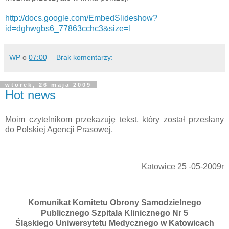
http://docs.google.com/EmbedSlideshow?
id=dghwgbs6_77863cchc3&size=l
WP
o
07:00
Brak komentarzy:
wtorek, 26 maja 2009
Hot news
Moim czytelnikom przekazuję tekst, który został przesłany
do Polskiej Agencji Prasowej.
Katowice 25 -05-2009r
Komunikat Komitetu Obrony Samodzielnego
Publicznego Szpitala Klinicznego Nr 5
Śląskiego Uniwersytetu Medycznego w Katowicach