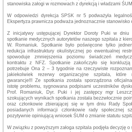
stanowiska załogi w rozmowach z dyrekcją i władzami ŚUM. 
W odpowiedzi dyrekcja SPSK nr 5 podważyła legalność 
Ekspertyza prawnicza podważa jednoznacznie stanowisko d
Z inicjatywy ustępującej Dyrektor Doroty Puki w dniu 
spotkanie medycznych autorytetów naszego szpitala z kierow
W. Romaniuk. Spotkanie było poświęcone tylko jedne
redukcja infrastruktury okulistycznej po ewentualnej restr
spowoduje zmniejszenia poziomu świadczeń medycz
kontraktu z NFZ. Spotkanie zakończyło się konkluzją K
potrzebuje Ona 2 – 3 tygodnie na rzeczywiste rozpoznanie
jakiekolwiek rezerwy organizacyjne szpitala, któr
gwarancje!!! Ze spotkania została sporządzona oficjalna
istotę problemu, sygnowana podpisami uczestników dysk
Prof. Romaniuk, Dyr. Puki i jej zastępcy mgr Leszczy
szokujących wynikach spotkania została bezzwłocznie poi
oraz członkowie zbierającej się w tym dniu Rady Społ
posiadanych informacji członkowie rady społecznej szp
pozytywnie opiniującą wniosek ŚUM o zmianie statutu szpit
W związku z powyższym załoga szpitala podjęła decyzję o