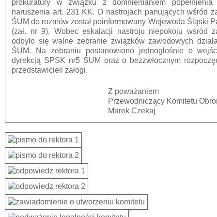
prokuratury w związku z domniemaniem popełnienia p
naruszenia art. 231 KK. O nastrojach panujących wśród za
ŚUM do rozmów został poinformowany Wojewoda Śląski P
(zał. nr 9). Wobec eskalacji nastroju niepokoju wśród z
odbyło się walne zebranie związków zawodowych dział
ŚUM. Na zebraniu postanowiono jednogłośnie o wejśc
dyrekcją SPSK nr5 ŚUM oraz o bezzwłocznym rozpoczęc
przedstawicieli załogi.
Z poważaniem
Przewodniczący Komitetu Obron
Marek Czekaj