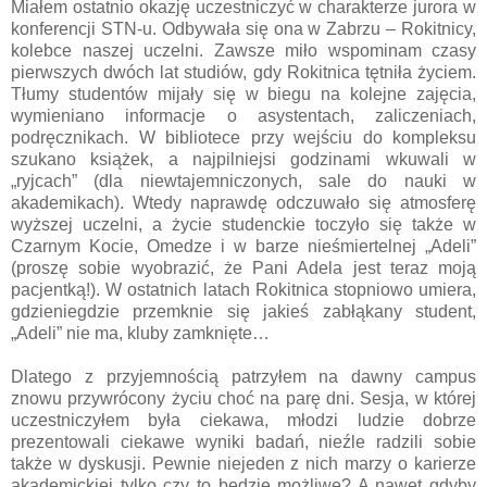
Miałem ostatnio okazję uczestniczyć w charakterze jurora w
konferencji STN-u. Odbywała się ona w Zabrzu – Rokitnicy,
kolebce naszej uczelni. Zawsze miło wspominam czasy
pierwszych dwóch lat studiów, gdy Rokitnica tętniła życiem.
Tłumy studentów mijały się w biegu na kolejne zajęcia,
wymieniano informacje o asystentach, zaliczeniach,
podręcznikach. W bibliotece przy wejściu do kompleksu
szukano książek, a najpilniejsi godzinami wkuwali w
„ryjcach” (dla niewtajemniczonych, sale do nauki w
akademikach). Wtedy naprawdę odczuwało się atmosferę
wyższej uczelni, a życie studenckie toczyło się także w
Czarnym Kocie, Omedze i w barze nieśmiertelnej „Adeli”
(proszę sobie wyobrazić, że Pani Adela jest teraz moją
pacjentką!). W ostatnich latach Rokitnica stopniowo umiera,
gdzieniegdzie przemknie się jakieś zabłąkany student,
„Adeli” nie ma, kluby zamknięte…
Dlatego z przyjemnością patrzyłem na dawny campus
znowu przywrócony życiu choć na parę dni. Sesja, w której
uczestniczyłem była ciekawa, młodzi ludzie dobrze
prezentowali ciekawe wyniki badań, nieźle radzili sobie
także w dyskusji. Pewnie niejeden z nich marzy o karierze
akademickiej tylko czy to będzie możliwe? A nawet gdyby