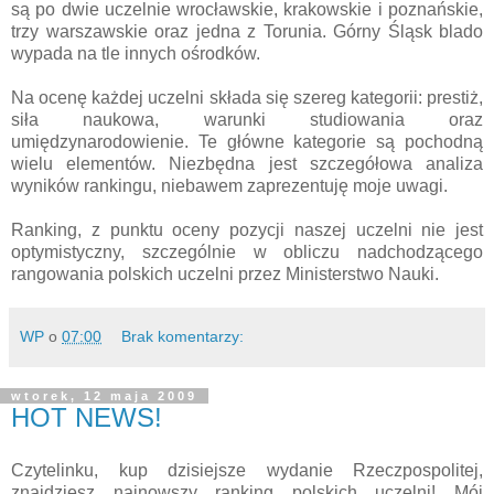
są po dwie uczelnie wrocławskie, krakowskie i poznańskie,
trzy warszawskie oraz jedna z Torunia. Górny Śląsk blado
wypada na tle innych ośrodków.
Na ocenę każdej uczelni składa się szereg kategorii: prestiż,
siła naukowa, warunki studiowania oraz
umiędzynarodowienie. Te główne kategorie są pochodną
wielu elementów. Niezbędna jest szczegółowa analiza
wyników rankingu, niebawem zaprezentuję moje uwagi.
Ranking, z punktu oceny pozycji naszej uczelni nie jest
optymistyczny, szczególnie w obliczu nadchodzącego
rangowania polskich uczelni przez Ministerstwo Nauki.
WP
o
07:00
Brak komentarzy:
wtorek, 12 maja 2009
HOT NEWS!
Czytelinku, kup dzisiejsze wydanie Rzeczpospolitej,
znajdziesz najnowszy ranking polskich uczelni! Mój