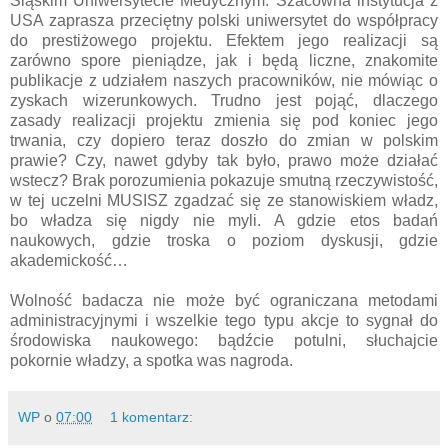
Śląskim Uniwersytecie Medycznym. Szacowna instytucja z
USA zaprasza przeciętny polski uniwersytet do współpracy
do prestiżowego projektu. Efektem jego realizacji są
zarówno spore pieniądze, jak i będą liczne, znakomite
publikacje z udziałem naszych pracowników, nie mówiąc o
zyskach wizerunkowych. Trudno jest pojąć, dlaczego
zasady realizacji projektu zmienia się pod koniec jego
trwania, czy dopiero teraz doszło do zmian w polskim
prawie? Czy, nawet gdyby tak było, prawo może działać
wstecz? Brak porozumienia pokazuje smutną rzeczywistość,
w tej uczelni MUSISZ zgadzać się ze stanowiskiem władz,
bo władza się nigdy nie myli. A gdzie etos badań
naukowych, gdzie troska o poziom dyskusji, gdzie
akademickość…
Wolność badacza nie może być ograniczana metodami
administracyjnymi i wszelkie tego typu akcje to sygnał do
środowiska naukowego: bądźcie potulni, słuchajcie
pokornie władzy, a spotka was nagroda.
WP
o
07:00
1 komentarz: