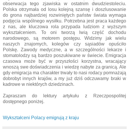
obserwacja tego zjawiska w ostatnim dwudziestoleciu.
Polska otrzymała od losu kolejną szansę i doszlusowanie
do grona najbardziej rozwiniętych państw świata wymaga
podjęcia wspólnego wysiłku. Potrzebna jest praca każdego
z nas, ale kluczowa rola przypada ludziom z wyższym
wykształceniem. To oni tworzą lwią część dochodu
narodowego, są motorem postępu. Widzimy jak wielu
naszych znajomych, kolegów czy sąsiadów opuściło
Polskę. Zawody medyczne, a w szczególności lekarze i
stomatolodzy są bardzo poszukiwane w świecie. Emigracja
czasowa może być w przyszłości korzystna, wracający
wnoszą swe doświadczenia i wiedzę nabyte za granicą. Ale
gdy emigracja ma charakter trwały to nasi rodacy pomnażają
dobrobyt innych krajów, a my już dziś odczuwamy braki w
kadrowe w niektórych dziedzinach.
Zapraszam do lektury artykułu z Rzeczpospolitej
dostępnego poniżej.
Wykształceni Polacy emigrują z kraju