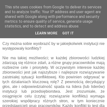
This site uses cookies from Google to deliver its services
pluskiewicz.blogspot.com
and to analyze traffic. Your IP address and user-agent are
shared with Google along with performance and security
metrics to ensure quality of service, generate usage
statistics, and to detect and address abuse.
niedziela, 31 maja 2009
Konflikt wokół Szpitala Okulistycznego
LEARN MORE
GOT IT
Czy można sobie wyobrazić by w jakiejkolwiek instytucji nie
występowały konflikty?
Nie ma takiej możliwości; w każdej zbiorowości ludzkiej
zdarzają się różnice zdań, a różne grupy pracowników mają
rozbieżne cele i priorytety. W oczywistym interesie każdej
zbiorowości jest jak najszybsze i najlepsze rozwiązywanie
zaistniałej sytuacji konfliktowej. Kto powinien odgrywać w
tych działaniach kluczową rolę? Z pewnością decydujący
głos, ale i odpowiedzialność spada na lidera (lub liderów)
instytucji lub przedsiębiorstwa. Jest zrozumiałe, że
osiągnięcie celu (czytaj: rozwiązanie konfliktu) wymaga
szerokiej współpracy różnych stron, w tym koniecznie
przedstawicieli grup pracowników. Każdy konflikt to test dla