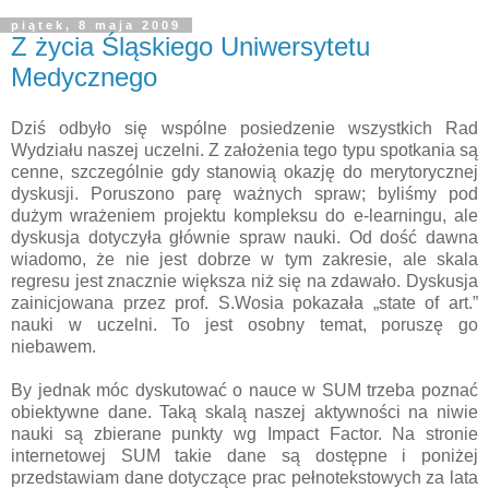
piątek, 8 maja 2009
Z życia Śląskiego Uniwersytetu
Medycznego
Dziś odbyło się wspólne posiedzenie wszystkich Rad
Wydziału naszej uczelni. Z założenia tego typu spotkania są
cenne, szczególnie gdy stanowią okazję do merytorycznej
dyskusji. Poruszono parę ważnych spraw; byliśmy pod
dużym wrażeniem projektu kompleksu do e-learningu, ale
dyskusja dotyczyła głównie spraw nauki. Od dość dawna
wiadomo, że nie jest dobrze w tym zakresie, ale skala
regresu jest znacznie większa niż się na zdawało. Dyskusja
zainicjowana przez prof. S.Wosia pokazała „state of art.”
nauki w uczelni. To jest osobny temat, poruszę go
niebawem.
By jednak móc dyskutować o nauce w SUM trzeba poznać
obiektywne dane. Taką skalą naszej aktywności na niwie
nauki są zbierane punkty wg Impact Factor. Na stronie
internetowej SUM takie dane są dostępne i poniżej
przedstawiam dane dotyczące prac pełnotekstowych za lata