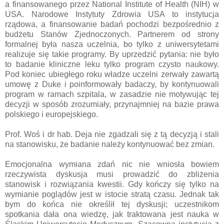
a finansowanego przez National Institute of Health (NIH) w
USA. Narodowe Instytuty Zdrowia USA to instytucja
rządowa, a finansowanie badań pochodzi bezpośrednio z
budżetu Stanów Zjednoczonych. Partnerem od strony
formalnej była nasza uczelnia, bo tylko z uniwersytetami
realizuje się takie programy. By uprzedzić pytania: nie było
to badanie kliniczne leku tylko program czysto naukowy.
Pod koniec ubiegłego roku władze uczelni zerwały zawartą
umowę z Duke i poinformowały badaczy, by kontynuowali
program w ramach szpitala, w zasadzie nie motywując tej
decyzji w sposób zrozumiały, przynajmniej na bazie prawa
polskiego i europejskiego.
Prof. Woś i dr hab. Deja nie zgadzali się z tą decyzją i stali
na stanowisku, że badanie należy kontynuować bez zmian.
Emocjonalna wymiana zdań nic nie wniosła bowiem
rzeczywista dyskusja musi prowadzić do zbliżenia
stanowisk i rozwiązania kwestii. Gdy kończy się tylko na
wymianie poglądów jest w istocie stratą czasu. Jednak tak
bym do końca nie określił tej dyskusji; uczestnikom
spotkania dała ona wiedzę, jak traktowana jest nauka w