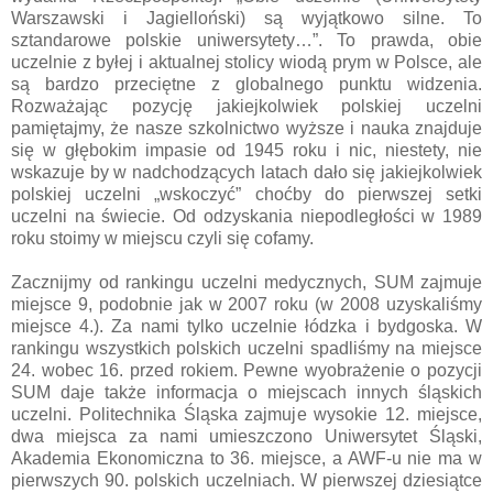
Warszawski i Jagielloński) są wyjątkowo silne. To
sztandarowe polskie uniwersytety…”. To prawda, obie
uczelnie z byłej i aktualnej stolicy wiodą prym w Polsce, ale
są bardzo przeciętne z globalnego punktu widzenia.
Rozważając pozycję jakiejkolwiek polskiej uczelni
pamiętajmy, że nasze szkolnictwo wyższe i nauka znajduje
się w głębokim impasie od 1945 roku i nic, niestety, nie
wskazuje by w nadchodzących latach dało się jakiejkolwiek
polskiej uczelni „wskoczyć” choćby do pierwszej setki
uczelni na świecie. Od odzyskania niepodległości w 1989
roku stoimy w miejscu czyli się cofamy.
Zacznijmy od rankingu uczelni medycznych, SUM zajmuje
miejsce 9, podobnie jak w 2007 roku (w 2008 uzyskaliśmy
miejsce 4.). Za nami tylko uczelnie łódzka i bydgoska. W
rankingu wszystkich polskich uczelni spadliśmy na miejsce
24. wobec 16. przed rokiem. Pewne wyobrażenie o pozycji
SUM daje także informacja o miejscach innych śląskich
uczelni. Politechnika Śląska zajmuje wysokie 12. miejsce,
dwa miejsca za nami umieszczono Uniwersytet Śląski,
Akademia Ekonomiczna to 36. miejsce, a AWF-u nie ma w
pierwszych 90. polskich uczelniach. W pierwszej dziesiątce