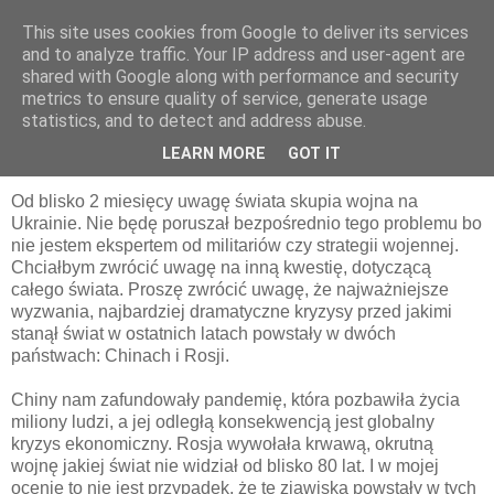
This site uses cookies from Google to deliver its services
pluskiewicz.blogspot.com
and to analyze traffic. Your IP address and user-agent are
shared with Google along with performance and security
metrics to ensure quality of service, generate usage
statistics, and to detect and address abuse.
niedziela, 17 kwietnia 2022
Uwagi wcale nieświąteczne
LEARN MORE
GOT IT
Od blisko 2 miesięcy uwagę świata skupia wojna na
Ukrainie. Nie będę poruszał bezpośrednio tego problemu bo
nie jestem ekspertem od militariów czy strategii wojennej.
Chciałbym zwrócić uwagę na inną kwestię, dotyczącą
całego świata. Proszę zwrócić uwagę, że najważniejsze
wyzwania, najbardziej dramatyczne kryzysy przed jakimi
stanął świat w ostatnich latach powstały w dwóch
państwach: Chinach i Rosji.
Chiny nam zafundowały pandemię, która pozbawiła życia
miliony ludzi, a jej odległą konsekwencją jest globalny
kryzys ekonomiczny. Rosja wywołała krwawą, okrutną
wojnę jakiej świat nie widział od blisko 80 lat. I w mojej
ocenie to nie jest przypadek, że te zjawiska powstały w tych