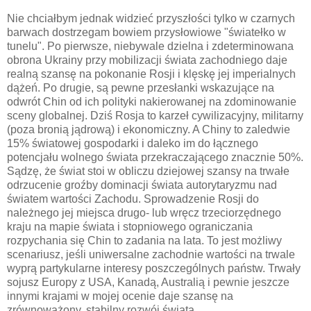
Nie chciałbym jednak widzieć przyszłości tylko w czarnych
barwach dostrzegam bowiem przysłowiowe "światełko w
tunelu". Po pierwsze, niebywale dzielna i zdeterminowana
obrona Ukrainy przy mobilizacji świata zachodniego daje
realną szansę na pokonanie Rosji i klęskę jej imperialnych
dążeń. Po drugie, są pewne przesłanki wskazujące na
odwrót Chin od ich polityki nakierowanej na zdominowanie
sceny globalnej. Dziś Rosja to karzeł cywilizacyjny, militarny
(poza bronią jądrową) i ekonomiczny. A Chiny to zaledwie
15% światowej gospodarki i daleko im do łącznego
potencjału wolnego świata przekraczającego znacznie 50%.
Sądzę, że świat stoi w obliczu dziejowej szansy na trwałe
odrzucenie groźby dominacji świata autorytaryzmu nad
światem wartości Zachodu. Sprowadzenie Rosji do
należnego jej miejsca drugo- lub wręcz trzeciorzędnego
kraju na mapie świata i stopniowego ograniczania
rozpychania się Chin to zadania na lata. To jest możliwy
scenariusz, jeśli uniwersalne zachodnie wartości na trwale
wyprą partykularne interesy poszczególnych państw. Trwały
sojusz Europy z USA, Kanadą, Australią i pewnie jeszcze
innymi krajami w mojej ocenie daje szansę na
zrównoważony, stabilny rozwój świata.