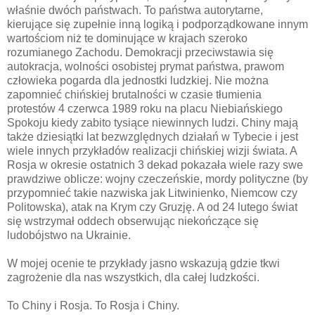
właśnie dwóch państwach. To państwa autorytarne,
kierujące się zupełnie inną logiką i podporządkowane innym
wartościom niż te dominujące w krajach szeroko
rozumianego Zachodu. Demokracji przeciwstawia się
autokracja, wolności osobistej prymat państwa, prawom
człowieka pogarda dla jednostki ludzkiej. Nie można
zapomnieć chińskiej brutalności w czasie tłumienia
protestów 4 czerwca 1989 roku na placu Niebiańskiego
Spokoju kiedy zabito tysiące niewinnych ludzi. Chiny mają
także dziesiątki lat bezwzględnych działań w Tybecie i jest
wiele innych przykładów realizacji chińskiej wizji świata. A
Rosja w okresie ostatnich 3 dekad pokazała wiele razy swe
prawdziwe oblicze: wojny czeczeńskie, mordy polityczne (by
przypomnieć takie nazwiska jak Litwinienko, Niemcow czy
Politowska), atak na Krym czy Gruzję. A od 24 lutego świat
się wstrzymał oddech obserwując niekończące się
ludobójstwo na Ukrainie.
W mojej ocenie te przykłady jasno wskazują gdzie tkwi
zagrożenie dla nas wszystkich, dla całej ludzkości.
To Chiny i Rosja. To Rosja i Chiny.