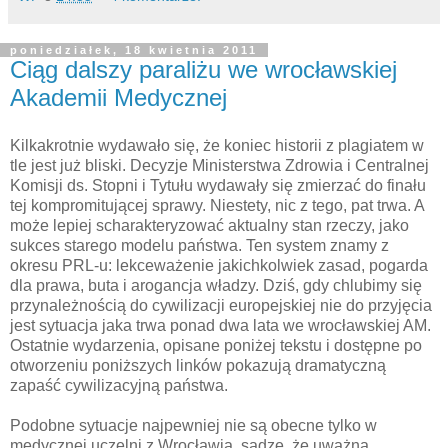
poniedziałek, 18 kwietnia 2011
Ciąg dalszy paraliżu we wrocławskiej
Akademii Medycznej
Kilkakrotnie wydawało się, że koniec historii z plagiatem w
tle jest już bliski. Decyzje Ministerstwa Zdrowia i Centralnej
Komisji ds. Stopni i Tytułu wydawały się zmierzać do finału
tej kompromitującej sprawy. Niestety, nic z tego, pat trwa. A
może lepiej scharakteryzować aktualny stan rzeczy, jako
sukces starego modelu państwa. Ten system znamy z
okresu PRL-u: lekceważenie jakichkolwiek zasad, pogarda
dla prawa, buta i arogancja władzy. Dziś, gdy chlubimy się
przynależnością do cywilizacji europejskiej nie do przyjęcia
jest sytuacja jaka trwa ponad dwa lata we wrocławskiej AM.
Ostatnie wydarzenia, opisane poniżej tekstu i dostępne po
otworzeniu poniższych linków pokazują dramatyczną
zapaść cywilizacyjną państwa.
Podobne sytuacje najpewniej nie są obecne tylko w
medycznej uczelni z Wrocławia, sądzę, że uważna