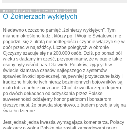
poniedziałek, 11 kwietnia 2011
O Żołnierzach wyklętych
Niedawno uczczono pamięć „żołnierzy wyklętych”. Tym
mianem określono ludzi, którzy po II Wojnie Światowej nie
pogodzili się z utratą niepodległości i czynnie włączyli się w
opór przeciw najeźdźcy. Liczbę poległych w obronie
Ojczyzny szacuje się na 200.000 osób. Dziś, po ponad pół
wieku składamy im cześć, przypominamy, że w ogóle takie
osoby były wśród nas. Dla wielu Polaków, żyjących w
świecie kłamstwa czasów najlepszego z systemów
sprawiedliwości społecznej, najpewniej przytaczane fakty i
tragiczne historie tych nieraz bezimiennych bojowników są
mało lub zupełnie nieznane. Choć dziwi dlaczego dopiero
po dwóch dekadach od odzyskania przez Polskę
suwerenności oddajemy honor patriotom i bohaterom
cieszyć musi, że prawda stopniowo, z trudem przebija się na
światło dzienne.
Jest jednak jedna kwestia wymagająca komentarza. Polacy
walczący o wolną Polskę nie zostali zamordowani przez