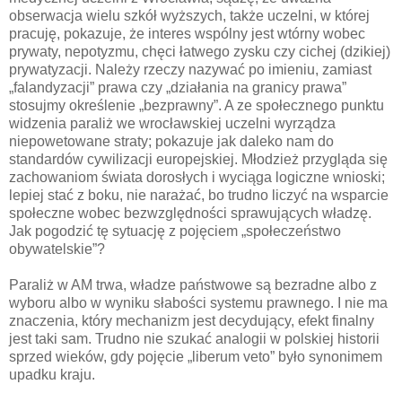
obserwacja wielu szkół wyższych, także uczelni, w której
pracuję, pokazuje, że interes wspólny jest wtórny wobec
prywaty, nepotyzmu, chęci łatwego zysku czy cichej (dzikiej)
prywatyzacji. Należy rzeczy nazywać po imieniu, zamiast
„falandyzacji” prawa czy „działania na granicy prawa”
stosujmy określenie „bezprawny”. A ze społecznego punktu
widzenia paraliż we wrocławskiej uczelni wyrządza
niepowetowane straty; pokazuje jak daleko nam do
standardów cywilizacji europejskiej. Młodzież przygląda się
zachowaniom świata dorosłych i wyciąga logiczne wnioski;
lepiej stać z boku, nie narażać, bo trudno liczyć na wsparcie
społeczne wobec bezwzględności sprawujących władzę.
Jak pogodzić tę sytuację z pojęciem „społeczeństwo
obywatelskie”?
Paraliż w AM trwa, władze państwowe są bezradne albo z
wyboru albo w wyniku słabości systemu prawnego. I nie ma
znaczenia, który mechanizm jest decydujący, efekt finalny
jest taki sam. Trudno nie szukać analogii w polskiej historii
sprzed wieków, gdy pojęcie „liberum veto” było synonimem
upadku kraju.