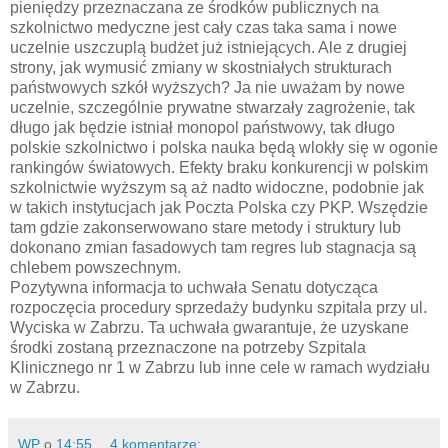
pieniędzy przeznaczana ze środków publicznych na
szkolnictwo medyczne jest cały czas taka sama i nowe
uczelnie uszczuplą budżet już istniejących. Ale z drugiej
strony, jak wymusić zmiany w skostniałych strukturach
państwowych szkół wyższych? Ja nie uważam by nowe
uczelnie, szczególnie prywatne stwarzały zagrożenie, tak
długo jak będzie istniał monopol państwowy, tak długo
polskie szkolnictwo i polska nauka będą wlokły się w ogonie
rankingów światowych. Efekty braku konkurencji w polskim
szkolnictwie wyższym są aż nadto widoczne, podobnie jak
w takich instytucjach jak Poczta Polska czy PKP. Wszędzie
tam gdzie zakonserwowano stare metody i struktury lub
dokonano zmian fasadowych tam regres lub stagnacja są
chlebem powszechnym.
Pozytywna informacja to uchwała Senatu dotycząca
rozpoczęcia procedury sprzedaży budynku szpitala przy ul.
Wyciska w Zabrzu. Ta uchwała gwarantuje, że uzyskane
środki zostaną przeznaczone na potrzeby Szpitala
Klinicznego nr 1 w Zabrzu lub inne cele w ramach wydziału
w Zabrzu.
WP
o
14:55
4 komentarze: