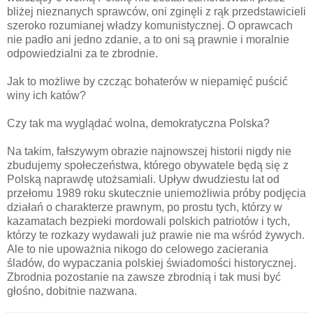
bliżej nieznanych sprawców, oni zginęli z rąk przedstawicieli
szeroko rozumianej władzy komunistycznej. O oprawcach
nie padło ani jedno zdanie, a to oni są prawnie i moralnie
odpowiedzialni za te zbrodnie.
Jak to możliwe by czcząc bohaterów w niepamięć puścić
winy ich katów?
Czy tak ma wyglądać wolna, demokratyczna Polska?
Na takim, fałszywym obrazie najnowszej historii nigdy nie
zbudujemy społeczeństwa, którego obywatele będą się z
Polską naprawdę utożsamiali. Upływ dwudziestu lat od
przełomu 1989 roku skutecznie uniemożliwia próby podjęcia
działań o charakterze prawnym, po prostu tych, którzy w
kazamatach bezpieki mordowali polskich patriotów i tych,
którzy te rozkazy wydawali już prawie nie ma wśród żywych.
Ale to nie upoważnia nikogo do celowego zacierania
śladów, do wypaczania polskiej świadomości historycznej.
Zbrodnia pozostanie na zawsze zbrodnią i tak musi być
głośno, dobitnie nazwana.