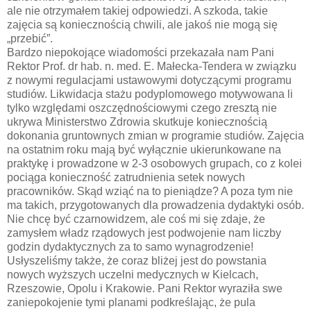
ale nie otrzymałem takiej odpowiedzi. A szkoda, takie
zajęcia są koniecznością chwili, ale jakoś nie mogą się
„przebić”.
Bardzo niepokojące wiadomości przekazała nam Pani
Rektor Prof. dr hab. n. med. E. Małecka-Tendera w związku
z nowymi regulacjami ustawowymi dotyczącymi programu
studiów. Likwidacja stażu podyplomowego motywowana li
tylko względami oszczędnościowymi czego zresztą nie
ukrywa Ministerstwo Zdrowia skutkuje koniecznością
dokonania gruntownych zmian w programie studiów. Zajęcia
na ostatnim roku mają być wyłącznie ukierunkowane na
praktykę i prowadzone w 2-3 osobowych grupach, co z kolei
pociąga konieczność zatrudnienia setek nowych
pracowników. Skąd wziąć na to pieniądze? A poza tym nie
ma takich, przygotowanych dla prowadzenia dydaktyki osób.
Nie chcę być czarnowidzem, ale coś mi się zdaje, że
zamysłem władz rządowych jest podwojenie nam liczby
godzin dydaktycznych za to samo wynagrodzenie!
Usłyszeliśmy także, że coraz bliżej jest do powstania
nowych wyższych uczelni medycznych w Kielcach,
Rzeszowie, Opolu i Krakowie. Pani Rektor wyraziła swe
zaniepokojenie tymi planami podkreślając, że pula