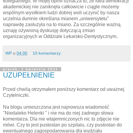
kolegialnego. W mojej opinii oznacza to, że idea demokracji
akademickiej nie zaniknęła całkowicie i ciągle możemy
wspólnym wysiłkiem ludzi dobrej woli uczynić by nasza
uczelnia dumnie określana mianem „uniwersytetu”
naprawdę zasłużyła na to miano. Za szczególnie ważną
uznaję ożywioną dyskusję dotyczącą zmian
organizacyjnych w Oddziale Lekarsko-Dentystycznym.
WP
o
04:00
10 komentarzy:
piątek, 1 kwietnia 2011
UZUPEŁNIENIE
Przed chwilą otrzymałem poniższy komentarz od uważnej
Czytelniczki.
Na blogu umieszczona jest najnowsza wiadomość
"Niedaleko Helenki " i nie ma do niej żadnego słowa
komentarza. Dla nie wtajemniczonych nic to zdjęcie nie
mówi. Czy to jest pustostan po szpitalu, czy pustostan do
ewentualnego zagospodarowania dla wydziału