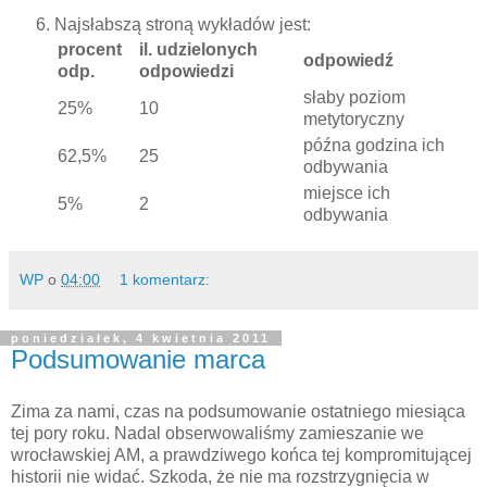
Najsłabszą stroną wykładów jest:
procent
il. udzielonych
odpowiedź
odp.
odpowiedzi
słaby poziom
25%
10
metytoryczny
późna godzina ich
62,5%
25
odbywania
miejsce ich
5%
2
odbywania
WP
o
04:00
1 komentarz:
poniedziałek, 4 kwietnia 2011
Podsumowanie marca
Zima za nami, czas na podsumowanie ostatniego miesiąca
tej pory roku. Nadal obserwowaliśmy zamieszanie we
wrocławskiej AM, a prawdziwego końca tej kompromitującej
historii nie widać. Szkoda, że nie ma rozstrzygnięcia w