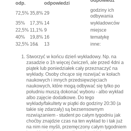
odpowiedź
odp.
odpowiedzi
godziny ich
72,5%
35,8%
29
odbywania
35%
17,3%
14
wykładowców
22,5%
11,1%
9
miejsce
40%
19,8%
16
tematykę
32,5%
16&
13
inne:
Stworzyć w końcu dzień wykładowy. Np. na
zasadzie o 1h więcej ćwiczeń, ale przed 4dni a
piątek lub poniedziałek cały przeznaczyć na
wykłady. Osoby chcące się rozwijać w kołach
naukowych i innych przedsięwzięciach
naukowych, które mogą odbywać się tylko po
południu muszą dokonać wyboru - albo wykład
albo zajęcie dodatkowe. Do tego
wykłady/fakultety w piątki do godziny 20:30 (a
takie się zdarzały) są bezsensownym
rozwiązaniem - student po całym tygodniu jak
choćby znajdzie czas na ten wykład to i tak już
na nim nie myśli, przemęczony całym tygodniem