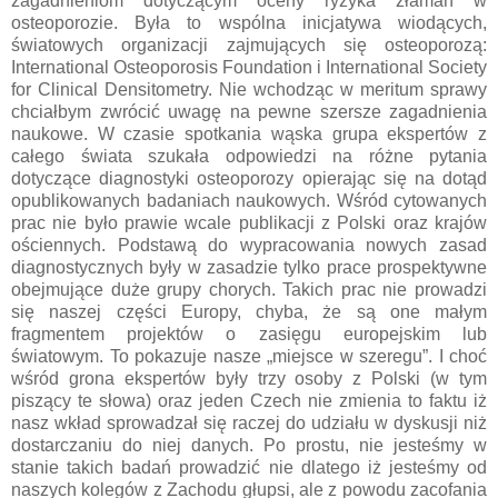
zagadnieniom dotyczącym oceny ryzyka złamań w
osteoporozie. Była to wspólna inicjatywa wiodących,
światowych organizacji zajmujących się osteoporozą:
International Osteoporosis Foundation i International Society
for Clinical Densitometry. Nie wchodząc w meritum sprawy
chciałbym zwrócić uwagę na pewne szersze zagadnienia
naukowe. W czasie spotkania wąska grupa ekspertów z
całego świata szukała odpowiedzi na różne pytania
dotyczące diagnostyki osteoporozy opierając się na dotąd
opublikowanych badaniach naukowych. Wśród cytowanych
prac nie było prawie wcale publikacji z Polski oraz krajów
ościennych. Podstawą do wypracowania nowych zasad
diagnostycznych były w zasadzie tylko prace prospektywne
obejmujące duże grupy chorych. Takich prac nie prowadzi
się naszej części Europy, chyba, że są one małym
fragmentem projektów o zasięgu europejskim lub
światowym. To pokazuje nasze „miejsce w szeregu”. I choć
wśród grona ekspertów były trzy osoby z Polski (w tym
piszący te słowa) oraz jeden Czech nie zmienia to faktu iż
nasz wkład sprowadzał się raczej do udziału w dyskusji niż
dostarczaniu do niej danych. Po prostu, nie jesteśmy w
stanie takich badań prowadzić nie dlatego iż jesteśmy od
naszych kolegów z Zachodu głupsi, ale z powodu zacofania