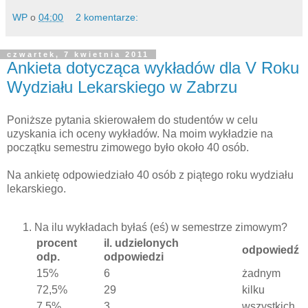
WP
o
04:00
2 komentarze:
czwartek, 7 kwietnia 2011
Ankieta dotycząca wykładów dla V Roku
Wydziału Lekarskiego w Zabrzu
Poniższe pytania skierowałem do studentów w celu
uzyskania ich oceny wykładów. Na moim wykładzie na
początku semestru zimowego było około 40 osób.
Na ankietę odpowiedziało 40 osób z piątego roku wydziału
lekarskiego.
Na ilu wykładach byłaś (eś) w semestrze zimowym?
procent
il. udzielonych
odpowiedź
odp.
odpowiedzi
15%
6
żadnym
72,5%
29
kilku
7,5%
3
wszystkich