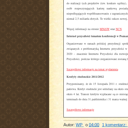
do realizacji tych projektów (tzw. konkurs ogólny)
osób rozpoczynających karierę naukową posiad
niepodlegających współfinansowaniu z zagraniczny
niemal 2,5 miliarda złotych. To wielki sukces nowej
Więcej informacji na stronie
MNiSW
oraz
NCN
Internet przyszłości tematem konferencji w Pozna
Organizowane w ramach polskiej prezydencji spot
związanych z problematyką Internetu przyszłości w
2020 – znaczenie Internetu Przyszłości dla rozwoj
Przyszłości, podczas którego zorganizowane zostaną l
Szczegółowe informacje na temat wydarzenia
Kredyty studenckie 2011/2012
Przypominamy, że do 15 listopada 2011 r. studenci
państwa. Kredyt studencki jest udzielany na okres s
okres 4 lat. Transze kredytu wypłacane są co miesi
terminach do dnia 31 października i 31 marca ważnej 
Szczegółowe informacje
Autor:
WP
o
04:00
1 komentarz: