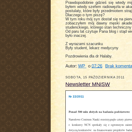
Prawdopodobnie gdzieś się wtedy mi
byłem wtedy szefem radiowęzła w akad
postulaty, które były przedmiotem str
Dlaczego o tym piszę?
W tym roku mój syn dostał się na pier
zobaczyłem mój dawny męski akadem
studenckiego, którego stan techniczny 
Od paru lat czytuje Pana blog i stąd wi
było inaczej.
Z wyrazami szacunku
Były student, lekarz medycyny
Pozdrowienia dla dr Halaby.
Autor:
WP
o
07:26
Brak komenta
SOBOTA, 15 PAŹDZIERNIKA 2011
Newsletter MNiSW
Nr 22/2011
Ponad 500 mln złotych na badania podstawowe
Narodowe Centrum Nauki rozstrzygnęło cztery pierw
r. konkursy NCN spotkały się z ogromnym zainte
dotyczą konkursów: na finansowanie projektów bada