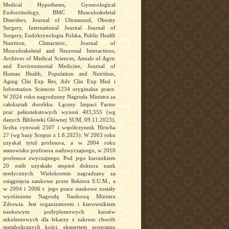
Medical Hypotheses, Gynecological
Endocrinology, BMC Musculoskeletal
Disorders, Journal of Ultrasound, Obesity
Surgery, International Journal Journal of
Surgery, Endokrynologia Polska, Public Health
Nutrition, Climacteric, Journal of
Musculoskeletal and Neuronal Interactions,
Archives of Medical Sciences, Annals of Agric
and Environmental Medicine, Journal of
Human Health, Population and Nutrition,
Aging Clin Exp Res, Adv Clin Exp Med i
Information Sciences 1234 oryginalne prace.
W 2024 roku nagrodzony Nagroda Ministra za
całokształt dorobku. Łączny Impact Factor
prac pełnotekstowych wynosi 403,555 (wg
danych Biblioteki Głównej SUM, 09.11.2023),
liczba cytowań 2507 i współczynnik Hirscha
27 (wg bazy Scopus z 1.8.2025). W 2003 roku
uzyskał tytuł profesora, a w 2004 roku
stanowisko profesora nadzwyczajnego, w 2010
profesora zwyczajnego. Pod jego kierunkiem
20 osób uzyskało stopień doktora nauk
medycznych. Wielokrotnie nagradzany za
osiągnięcia naukowe przez Rektora S.U.M., a
w 2004 i 2006 r. jego prace naukowe zostały
wyróżnione Nagrodą Naukową Ministra
Zdrowia. Jest organizatorem i kierownikiem
naukowym podyplomowych kursów
szkoleniowych dla lekarzy z zakresu chorób
metabolicznych kości, ekspertem programu