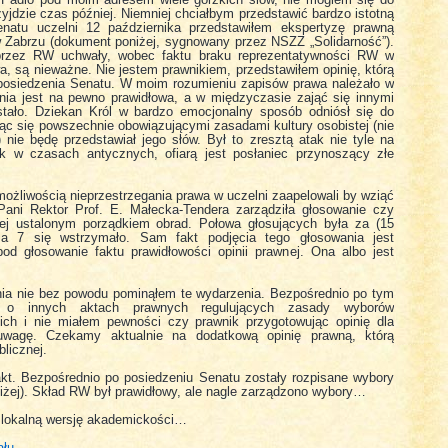
 Padło pod moim adresem wiele gorzkich słów, nie mogłem się do
yjdzie czas później. Niemniej chciałbym przedstawić bardzo istotną
natu uczelni 12 października przedstawiłem ekspertyzę prawną
 Zabrzu (dokument poniżej, sygnowany przez NSZZ „Solidarność”).
 przez RW uchwały, wobec faktu braku reprezentatywności RW w
a, są nieważne. Nie jestem prawnikiem, przedstawiłem opinię, którą
posiedzenia Senatu. W moim rozumieniu zapisów prawa należało w
inia jest na pewno prawidłowa, a w międzyczasie zająć się innymi
stało. Dziekan Król w bardzo emocjonalny sposób odniósł się do
ąc się powszechnie obowiązującymi zasadami kultury osobistej (nie
ie będę przedstawiał jego słów. Był to zresztą atak nie tyle na
k w czasach antycznych, ofiarą jest posłaniec przynoszący złe
możliwością nieprzestrzegania prawa w uczelni zaapelowali by wziąć
Pani Rektor Prof. E. Małecka-Tendera zarządziła głosowanie czy
j ustalonym porządkiem obrad. Połowa głosujących była za (15
a 7 się wstrzymało. Sam fakt podjęcia tego głosowania jest
d głosowanie faktu prawidłowości opinii prawnej. Ona albo jest
nia nie bez powodu pominąłem te wydarzenia. Bezpośrednio po tym
je o innych aktach prawnych regulujących zasady wyborów
ich i nie miałem pewności czy prawnik przygotowując opinię dla
wagę. Czekamy aktualnie na dodatkową opinię prawną, którą
licznej.
kt. Bezpośrednio po posiedzeniu Senatu zostały rozpisane wybory
niżej). Skład RW był prawidłowy, ale nagle zarządzono wybory…
 lokalną wersję akademickości…