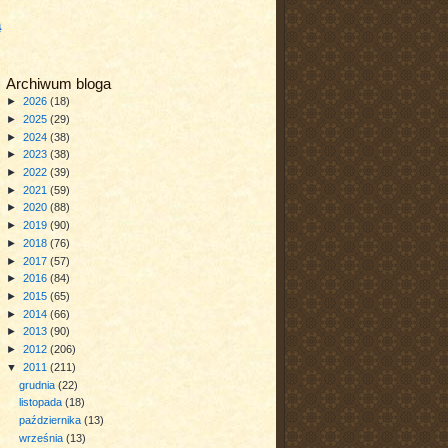
a
Archiwum bloga
►
2026
(18)
►
2025
(29)
►
2024
(38)
►
2023
(38)
►
2022
(39)
►
2021
(59)
►
2020
(88)
►
2019
(90)
►
2018
(76)
►
2017
(57)
►
2016
(84)
►
2015
(65)
►
2014
(66)
►
2013
(90)
►
2012
(206)
▼
2011
(211)
grudnia
(22)
listopada
(18)
października
(13)
września
(13)