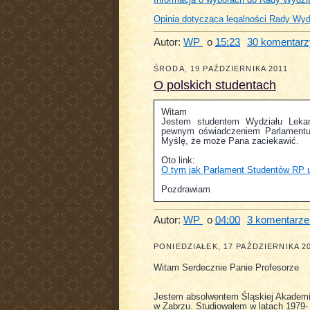
Informacja o wyborach do Rady Wydzi
Opinia dotycząca legalności Rady Wyd
Autor:
WP
o
15:23
30 komentarz
ŚRODA, 19 PAŹDZIERNIKA 2011
O polskich studentach
Witam
Jestem studentem Wydziału Leka
pewnym oświadczeniem Parlamentu
Myślę, że może Pana zaciekawić.
Oto link:
O tym jak Parlament Studentów RP 
Pozdrawiam
Autor:
WP
o
04:00
3 komentarze
PONIEDZIAŁEK, 17 PAŹDZIERNIKA 2
Witam Serdecznie Panie Profesorze
Jestem absolwentem Śląskiej Akademi
w Zabrzu. Studiowałem w latach 1979- 