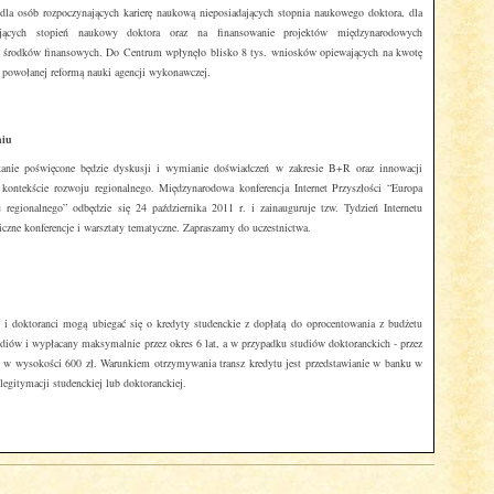
, dla osób rozpoczynających karierę naukową nieposiadających stopnia naukowego doktora, dla
ających stopień naukowy doktora oraz na finansowanie projektów międzynarodowych
ch środków finansowych. Do Centrum wpłynęło blisko 8 tys. wniosków opiewających na kwotę
, powołanej reformą nauki agencji wykonawczej.
niu
kanie poświęcone będzie dyskusji i wymianie doświadczeń w zakresie B+R oraz innowacji
 kontekście rozwoju regionalnego. Międzynarodowa konferencja Internet Przyszłości “Europa
u regionalnego” odbędzie się 24 października 2011 r. i zainauguruje tzw. Tydzień Internetu
iczne konferencje i warsztaty tematyczne. Zapraszamy do uczestnictwa.
 i doktoranci mogą ubiegać się o kredyty studenckie z dopłatą do oprocentowania z budżetu
tudiów i wypłacany maksymalnie przez okres 6 lat, a w przypadku studiów doktoranckich - przez
ąc w wysokości 600 zł. Warunkiem otrzymywania transz kredytu jest przedstawianie w banku w
legitymacji studenckiej lub doktoranckiej.