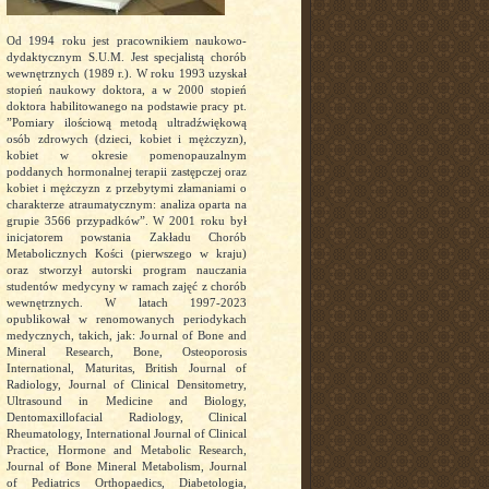
Od 1994 roku jest pracownikiem naukowo-
dydaktycznym S.U.M. Jest specjalistą chorób
wewnętrznych (1989 r.). W roku 1993 uzyskał
stopień naukowy doktora, a w 2000 stopień
doktora habilitowanego na podstawie pracy pt.
”Pomiary ilościową metodą ultradźwiękową
osób zdrowych (dzieci, kobiet i mężczyzn),
kobiet w okresie pomenopauzalnym
poddanych hormonalnej terapii zastępczej oraz
kobiet i mężczyzn z przebytymi złamaniami o
charakterze atraumatycznym: analiza oparta na
grupie 3566 przypadków”. W 2001 roku był
inicjatorem powstania Zakładu Chorób
Metabolicznych Kości (pierwszego w kraju)
oraz stworzył autorski program nauczania
studentów medycyny w ramach zajęć z chorób
wewnętrznych. W latach 1997-2023
opublikował w renomowanych periodykach
medycznych, takich, jak: Journal of Bone and
Mineral Research, Bone, Osteoporosis
International, Maturitas, British Journal of
Radiology, Journal of Clinical Densitometry,
Ultrasound in Medicine and Biology,
Dentomaxillofacial Radiology, Clinical
Rheumatology, International Journal of Clinical
Practice, Hormone and Metabolic Research,
Journal of Bone Mineral Metabolism, Journal
of Pediatrics Orthopaedics, Diabetologia,