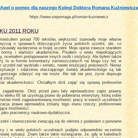
Apel o pomoc dla naszego Kolegi Doktora Romana Kuźniewicz
https://www.siepomaga.pl/roman-kuzniewicz
IKU 2011 ROKU
amieściłem ponad 700 tekstów, większość stanowiły moje własne
zwyczaj o sprawach dotyczących życia polskich uczelni, ale, co
rzykuwały wydarzenia w mojej uczelni. Moje opinie zawsze starałem
 normy i wartości akademickie. Pisałem o wielu niepokojących
, oceniałem postępowanie innych osób i instytucji. Ale byłem także
czy to w formie komentarzy zamieszczanych na blogu czy też w
 uczelni rad wydziału i senatu, nawet enuncjacji prasowych. Nieraz
sytuacje i zdarzenia otaczającego świata akademickiego są tak
 gorszego zdarzyć się nie może. Ale tak nie jest, życie dopisuje
ę ziścić.
miar akademickości. Chciałbym dziś zająć się sprawą profesorów
w zagadnienie. Otóż przed paru laty wprowadzono zapis prawny
iu wieku 65 lat uzyskują prawo do pobierania emerytury, którą sobie
ześnie mieli zagwarantowaną możliwość pracy w swoich uczelniach
izacja prawa wprowadza zmiany tego stanu rzeczy; profesorowie
jące możliwości:
ją jako pracownicy naukowo-dydaktyczni,
zelni i równocześnie zwracają się do rektora z podaniem o ponowne
cy i w wielu polskich uczelniach podjęto odpowiednio wcześnie
nowej sytuacji. Znam także takie rozwiązanie, że, gdy w katedrach