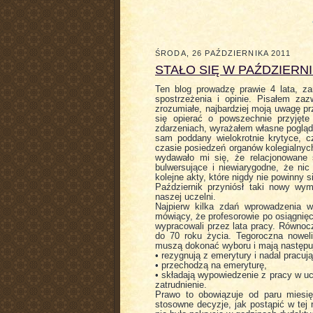
ŚRODA, 26 PAŹDZIERNIKA 2011
STAŁO SIĘ W PAŹDZIERN
Ten blog prowadzę prawie 4 lata, z
spostrzeżenia i opinie. Pisałem za
zrozumiałe, najbardziej moją uwagę p
się opierać o powszechnie przyjęte
zdarzeniach, wyrażałem własne poglądy
sam poddany wielokrotnie krytyce, 
czasie posiedzeń organów kolegialnych
wydawało mi się, że relacjonowane 
bulwersujące i niewiarygodne, że nic
kolejne akty, które nigdy nie powinny si
Październik przyniósł taki nowy wy
naszej uczelni.
Najpierw kilka zdań wprowadzenia 
mówiący, że profesorowie po osiągnięc
wypracowali przez lata pracy. Równoc
do 70 roku życia. Tegoroczna nowel
muszą dokonać wyboru i mają następu
• rezygnują z emerytury i nadal pracu
• przechodzą na emeryturę,
• składają wypowiedzenie z pracy w uc
zatrudnienie.
Prawo to obowiązuje od paru miesię
stosowne decyzje, jak postąpić w tej 