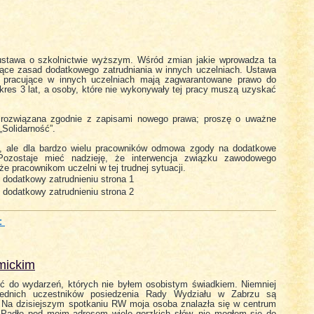
ustawa o szkolnictwie wyższym. Wśród zmian jakie wprowadza ta
ące zasad dodatkowego zatrudniania w innych uczelniach. Ustawa
ąd pracujące w innych uczelniach mają zagwarantowane prawo do
okres 3 lat, a osoby, które nie wykonywały tej pracy muszą uzyskać
t rozwiązana zgodnie z zapisami nowego prawa; proszę o uważne
Solidarność”.
ni, ale dla bardzo wielu pracowników odmowa zgody na dodatkowe
Pozostaje mieć nadzieję, że interwencja związku zawodowego
e pracownikom uczelni w tej trudnej sytuacji.
:
mickim
ić do wydarzeń, których nie byłem osobistym świadkiem. Niemniej
średnich uczestników posiedzenia Rady Wydziału w Zabrzu są
 Na dzisiejszym spotkaniu RW moja osoba znalazła się w centrum