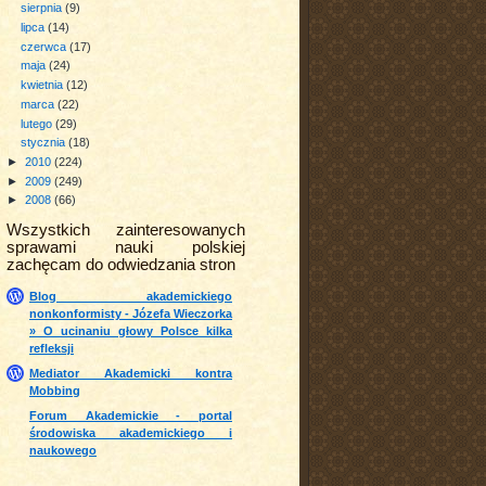
sierpnia
(9)
lipca
(14)
czerwca
(17)
maja
(24)
kwietnia
(12)
marca
(22)
lutego
(29)
stycznia
(18)
►
2010
(224)
►
2009
(249)
►
2008
(66)
Wszystkich zainteresowanych
sprawami nauki polskiej
zachęcam do odwiedzania stron
Blog akademickiego
nonkonformisty - Józefa Wieczorka
» O ucinaniu głowy Polsce kilka
refleksji
Mediator Akademicki kontra
Mobbing
Forum Akademickie - portal
środowiska akademickiego i
naukowego