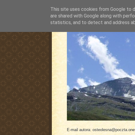
This site uses cookies from Google to de
are shared with Google along with perfo
statistics, and to detect and address a
pluskiewicz.blogspot
E-mail autora: osteolesna@poczta.onet