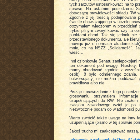
uwagi Pana Dziekana Prof. W. Króla.
tych zarzutów ustosunkować; na to prz
sprawę. Na ostatnim posiedzeniu Se
dotyczącą prawidłowości składu RW w
Zgodnie z jej treścią podejmowane
świetle obowiązującego w uczelni praw
otrzymałem wieczorem w przeddzień 
trybie pilnym zweryfikować czy ta op
punktami obrad. Tak się jednak nie 
przedstawionego dokumentu, ale kieruj
mówiąc już o normach akademickich) n
mnie, co na NSZZ „Solidarność”. Ja
wieści…
Inni członkowie Senatu zaniepokojeni 
ten dokument pod uwagę. Niestety, 
mamy obradować zgodnie z wcześnie
osób), 8 było odmiennego zdania, 
bulwersujący; nie można poddawać po
prawidłowa albo nie.
Pisząc sprawozdanie z tego posiedze
głosowaniu otrzymałem informac
uzupełniających do RW. Nie znałem 
związku zawodowego wziął je po u
niezwłocznie podam do wiadomości pub
Warto zwrócić także uwagę na inny fa
uzupełniające (pismo w tej sprawie po
Jakoś trudno mi zaakceptować naszą,