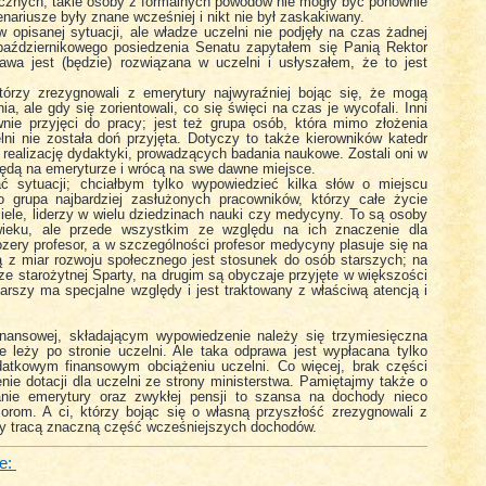
ycznych, takie osoby z formalnych powodów nie mogły być ponownie
ariusze były znane wcześniej i nikt nie był zaskakiwany.
 opisanej sytuacji, ale władze uczelni nie podjęły na czas żadnej
 październikowego posiedzenia Senatu zapytałem się Panią Rektor
awa jest (będzie) rozwiązana w uczelni i usłyszałem, że to jest
którzy zrezygnowali z emerytury najwyraźniej bojąc się, że mogą
ia, ale gdy się zorientowali, co się święci na czas je wycofali. Inni
wnie przyjęci do pracy; jest też grupa osób, która mimo złożenia
ni nie została doń przyjęta. Dotyczy to także kierowników katedr
 realizację dydaktyki, prowadzących badania naukowe. Zostali oni w
ę” będą na emeryturze i wrócą na swe dawne miejsce.
ć sytuacji; chciałbym tylko wypowiedzieć kilka słów o miejscu
 grupa najbardziej zasłużonych pracowników, którzy całe życie
ciele, liderzy w wielu dziedzinach nauki czy medycyny. To są osoby
wieku, ale przede wszystkim ze względu na ich znaczenie dla
zery profesor, a w szczególności profesor medycyny plasuje się na
 z miar rozwoju społecznego jest stosunek do osób starszych; na
 starożytnej Sparty, na drugim są obyczaje przyjęte w większości
tarszy ma specjalne względy i jest traktowany z właściwą atencją i
inansowej, składającym wypowiedzenie należy się trzymiesięczna
e leży po stronie uczelni. Ale taka odprawa jest wypłacana tylko
tkowym finansowym obciążeniu uczelni. Co więcej, brak części
ie dotacji dla uczelni ze strony ministerstwa. Pamiętajmy także o
ranie emerytury oraz zwykłej pensji to szansa na dochody nieco
sorom. A ci, którzy bojąc się o własną przyszłość zrezygnowali z
ry tracą znaczną część wcześniejszych dochodów.
e: