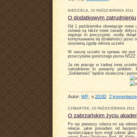
NIEDZIELA, 23 PAŹDZIERNIKA 2011
O dodatkowym zatrudnieniu
Od 1 października obowiązuje nowa 
ustawa są także nowe zasady dotycz
reguluje to precyzyjnie; osoby dot
kontynuowania tej działalności przez 
stosowną zgodę rektora uczelni.
W naszej uczelni ta sprawa nie jes
przeczytanie poniższego pisma NSZZ „
Ja nie pracuję w żadnej innej uczel
zatrudnienie to poważny problem. 
„Solidarność” będzie skuteczna i pomoż
Autor:
WP
o
20:00
2 komentarze
CZWARTEK, 20 PAŹDZIERNIKA 2011
O zabrzańskim życiu akade
Po raz pierwszy zdarza mi się odnos
relacje, jakie posiadam od bezpo
wystarczające bym mógł zabrać głos.