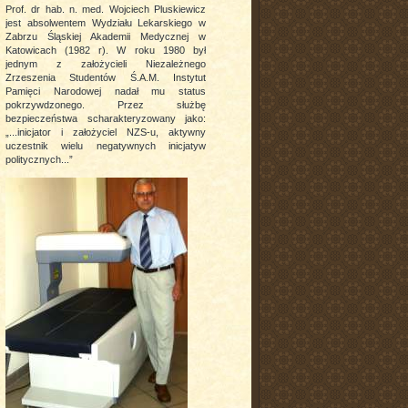
Prof. dr hab. n. med. Wojciech Pluskiewicz
jest absolwentem Wydziału Lekarskiego w
Zabrzu Śląskiej Akademii Medycznej w
Katowicach (1982 r). W roku 1980 był
jednym z założycieli Niezależnego
Zrzeszenia Studentów Ś.A.M. Instytut
Pamięci Narodowej nadał mu status
pokrzywdzonego. Przez służbę
bezpieczeństwa scharakteryzowany jako:
„...inicjator i założyciel NZS-u, aktywny
uczestnik wielu negatywnych inicjatyw
politycznych...”