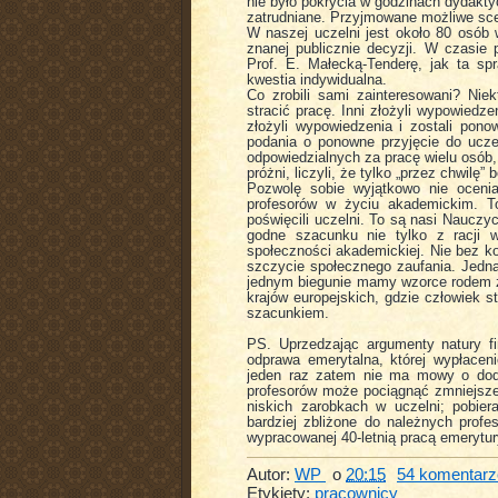
nie było pokrycia w godzinach dydakt
zatrudniane. Przyjmowane możliwe scen
W naszej uczelni jest około 80 osób w
znanej publicznie decyzji. W czasie
Prof. E. Małecką-Tenderę, jak ta spr
kwestia indywidualna.
Co zrobili sami zainteresowani? Nie
stracić pracę. Inni złożyli wypowiedzen
złożyli wypowiedzenia i zostali pono
podania o ponowne przyjęcie do uczel
odpowiedzialnych za pracę wielu osób,
próżni, liczyli, że tylko „przez chwil
Pozwolę sobie wyjątkowo nie ocenia
profesorów w życiu akademickim. To
poświęcili uczelni. To są nasi Nauczy
godne szacunku nie tylko z racji 
społeczności akademickiej. Nie bez ko
szczycie społecznego zaufania. Jedną
jednym biegunie mamy wzorce rodem ze
krajów europejskich, gdzie człowiek s
szacunkiem.
PS. Uprzedzając argumenty natury f
odprawa emerytalna, której wypłaceni
jeden raz zatem nie ma mowy o doda
profesorów może pociągnąć zmniejszen
niskich zarobkach w uczelni; pobie
bardziej zbliżone do należnych profe
wypracowanej 40-letnią pracą emerytu
Autor:
WP
o
20:15
54 komentarz
Etykiety:
pracownicy