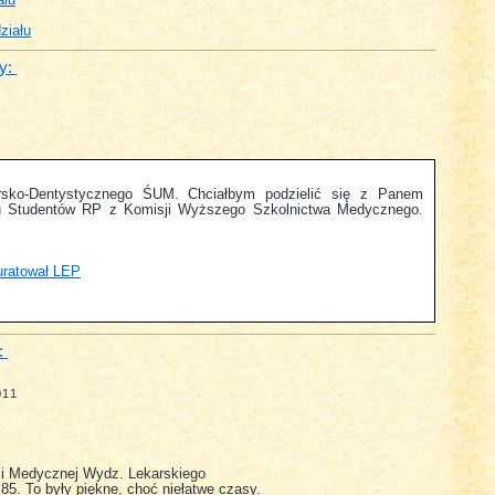
ału
ziału
y:
rsko-Dentystycznego ŚUM. Chciałbym podzielić się z Panem
 Studentów RP z Komisji Wyższego Szkolnictwa Medycznego.
uratował LEP
:
011
i Medycznej Wydz. Lekarskiego
85. To były piękne, choć niełatwe czasy.