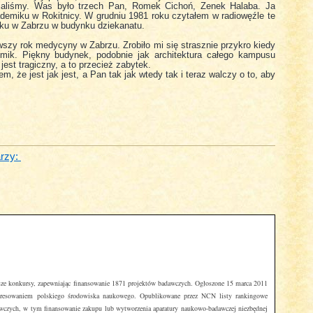
jaliśmy. Was było trzech Pan, Romek Cichoń, Zenek Halaba. Ja
emiku w Rokitnicy. W grudniu 1981 roku czytałem w radiowęźle te
ajku w Zabrzu w budynku dziekanatu.
wszy rok medycyny w Zabrzu. Zrobiło mi się strasznie przykro kiedy
ik. Piękny budynek, podobnie jak architektura całego kampusu
jest tragiczny, a to przecież zabytek.
em, że jest jak jest, a Pan tak jak wtedy tak i teraz walczy o to, aby
rzy:
sze konkursy, zapewniając finansowanie 1871 projektów badawczych. Ogłoszone 15 marca 2011
resowaniem polskiego środowiska naukowego. Opublikowane przez NCN listy rankingowe
wczych, w tym finansowanie zakupu lub wytworzenia aparatury naukowo-badawczej niezbędnej