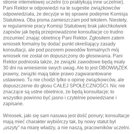
stronie internetowej uczelni (co praktykują inne uczelnie).
Pani Rektor w odpowiedzi na te sugestie związkowców
odpowiedziała, że decyzje w tej sprawie podejmie Komisja
Statutowa. Oba pisma zamieszczam pod tekstem. Niestety,
w regulaminie pracy Komisji Statutowej brak jakichkolwiek
zapisów jak będą przeprowadzone konsultacje co trudno
zrozumieć znając obietnicę Pani Rektor. Zgłosiłem zatem
wniosek formalny by dodać punkt określający zasady
konsultacji, ale pod pozorem powodów formalnych mój
wniosek nie został on dopuszczony do głosowania. Pani
Rektor podniosła także, że związki zawodowe będą miały
30 dni na wniesienie swych uwag. Ale to jest OBOWIĄZEK
prawny, związki mają takie prawo zagwarantowane
ustawowo. Tu nie chodzi tylko o opinię związkowców, ale
dopuszczenie do głosu CAŁEJ SPOŁECZNOŚCI. Nic nie
znaczące są ustne obietnice, że będą konsultacje; to
wszystko powinno być jasno i czytelnie powiedziane i
zapisane.
Wniosek, jaki się sam nasuwa jest dość ponury; konsultacje
mają mieć charakter wybiórczy tak, by nowy statut był
„uszyty” na miarę władzy, a nie naszą, pracowników uczelni.