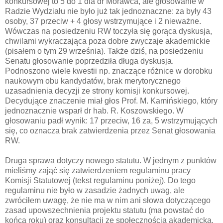
konkursowej to 5 do 1 dla dr Morawca, ale głosowanie w
Radzie Wydziału nie było już tak jednoznaczne: za były 43
osoby, 37 przeciw + 4 głosy wstrzymujące i 2 nieważne.
Wówczas na posiedzeniu RW toczyła się gorąca dyskusja,
chwilami wykraczająca poza dobre zwyczaje akademickie
(pisałem o tym 29 września). Także dziś, na posiedzeniu
Senatu głosowanie poprzedziła długa dyskusja.
Podnoszono wiele kwestii np. znaczące różnice w dorobku
naukowym obu kandydatów, brak merytorycznego
uzasadnienia decyzji ze strony komisji konkursowej.
Decydujące znaczenie miał głos Prof. M. Kamińskiego, który
jednoznacznie wsparł dr hab. R. Koszowskiego. W
głosowaniu padł wynik: 17 przeciw, 16 za, 5 wstrzymujących
się, co oznacza brak zatwierdzenia przez Senat głosowania
RW.
Druga sprawa dotyczy nowego statutu. W jednym z punktów
mieliśmy zająć się zatwierdzeniem regulaminu pracy
Komisji Statutowej (tekst regulaminu poniżej). Do tego
regulaminu nie było w zasadzie żadnych uwag, ale
zwróciłem uwagę, że nie ma w nim ani słowa dotyczącego
zasad upowszechnienia projektu statutu (ma powstać do
końca roku) oraz konsultacji ze społecznością akademicką.