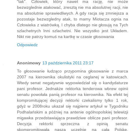
"tak". Człowiek, który nawet ma rację, nie może
bezwzglednie atakować, zresztą nie ma absolutnej racji, nie
ma absolutnie sprawiedliwych. A gdy racja się zmniejsza a
pozostaje bezwzgledny atak, to mamy Miotacza ognia na
Człowieka z wiatrówką. I chyba dlatego nie głosują na Tych
szlachetnych Inni szlachetni. Nie wszystko jest Układem.
Nikt nie patrzy komuś na kartkę w czasie głosowania
Odpowiedz
Anonimowy
13 października 2011 23:17
To głosowanie łudząco przypomina głosowanie z marca
2007 na kierownika okulistyki na ceglanej w katowicach.
Wtedy senat negatywnie wypowiedział się o kandydaturze
pani profesor. Jednakże rektorka tenderowa wbrew opinii
senatu powołała panią profesor na kierownika. Na efekt tej
kompromitującej decyzji rektorki czekalismy tylko 1 rok,
gdyż w 2008roku ukazał się najpierw artykuł w Tygodniku
Podhalańskim a później na antenie ogólnopolskiej telewizji
migawka przedstawiająca prawdziwe oblicze pani profesor.
Decyzja rektorki sprzeczna z opinią senatu
skompromitowała naszą uczelnię na całą Polskę.