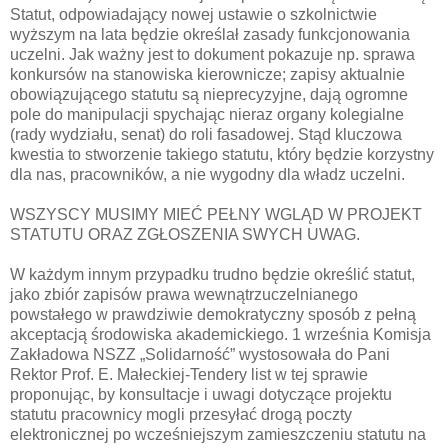
Statut, odpowiadający nowej ustawie o szkolnictwie
wyższym na lata będzie określał zasady funkcjonowania
uczelni. Jak ważny jest to dokument pokazuje np. sprawa
konkursów na stanowiska kierownicze; zapisy aktualnie
obowiązującego statutu są nieprecyzyjne, dają ogromne
pole do manipulacji spychając nieraz organy kolegialne
(rady wydziału, senat) do roli fasadowej. Stąd kluczowa
kwestia to stworzenie takiego statutu, który będzie korzystny
dla nas, pracowników, a nie wygodny dla władz uczelni.
WSZYSCY MUSIMY MIEĆ PEŁNY WGLĄD W PROJEKT
STATUTU ORAZ ZGŁOSZENIA SWYCH UWAG.
W każdym innym przypadku trudno będzie określić statut,
jako zbiór zapisów prawa wewnątrzuczelnianego
powstałego w prawdziwie demokratyczny sposób z pełną
akceptacją środowiska akademickiego. 1 września Komisja
Zakładowa NSZZ „Solidarność” wystosowała do Pani
Rektor Prof. E. Małeckiej-Tendery list w tej sprawie
proponując, by konsultacje i uwagi dotyczące projektu
statutu pracownicy mogli przesyłać drogą poczty
elektronicznej po wcześniejszym zamieszczeniu statutu na