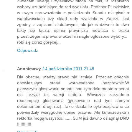
Zwracam uwagę Czytelników bloga na fakt, iż rozpisano
wybory uzupełniające do rad wydziału. Profesor Pluskiewicz
w swym sprawozdaniu z posiedzenia Senatu nie pisał o
wątpliwościach czy skład rady wydziału w Zabrzu jest
zgodny z zapisami statutowymi, ale jakoś dziwnie te dwa
fakty się łączą: opinia prawnicza mówiąca o braku
przestrzegania prawa w uczelni i nagle ogłoszone wybory...
robi się coraz goręcej...
Odpowiedz
Anonimowy
14 października 2011 21:49
Dla obecnej władzy prawo nie istnieje. Przecież obecnie
obowiazujący statut wprowadzono bezprawnie.W
pierwszym głosowaniu senatu nad tym dokumentem senat
nie przyjął tej wersji statutu. Wówczas zarządono
reasumpcję głosowania (głosowanie nad tym samym
dokumentem drugi raz). Takie działanie było bezprawne co
potwierdziły wiarygodne opinie prawne. Ale kuraszewska i
rektorka mogą wszystko........ SUM już dawno osiagnął DNO
!!!!!!!!!!!!