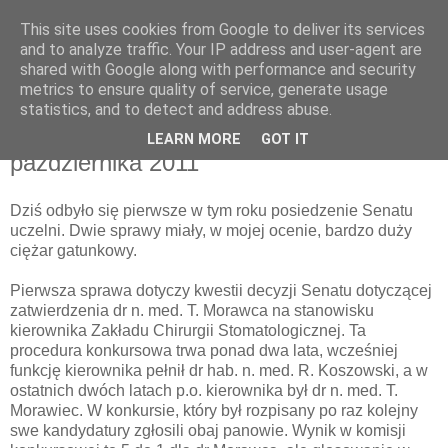
This site uses cookies from Google to deliver its services
pluskiewicz.blogspot.com
and to analyze traffic. Your IP address and user-agent are
shared with Google along with performance and security
metrics to ensure quality of service, generate usage
statistics, and to detect and address abuse.
środa, 12 października 2011
Posiedzenie Senatu w dniu 12
LEARN MORE
GOT IT
października 2011
Dziś odbyło się pierwsze w tym roku posiedzenie Senatu
uczelni. Dwie sprawy miały, w mojej ocenie, bardzo duży
ciężar gatunkowy.
Pierwsza sprawa dotyczy kwestii decyzji Senatu dotyczącej
zatwierdzenia dr n. med. T. Morawca na stanowisku
kierownika Zakładu Chirurgii Stomatologicznej. Ta
procedura konkursowa trwa ponad dwa lata, wcześniej
funkcję kierownika pełnił dr hab. n. med. R. Koszowski, a w
ostatnich dwóch latach p.o. kierownika był dr n. med. T.
Morawiec. W konkursie, który był rozpisany po raz kolejny
swe kandydatury zgłosili obaj panowie. Wynik w komisji