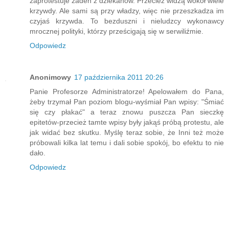
zaprotestuje żaden z dziekanów. Przecież widzą wokół wiele
krzywdy. Ale sami są przy władzy, więc nie przeszkadza im
czyjaś krzywda. To bezduszni i nieludzcy wykonawcy
mrocznej polityki, którzy prześcigają się w serwiliźmie.
Odpowiedz
Anonimowy
17 października 2011 20:26
Panie Profesorze Administratorze! Apelowałem do Pana,
żeby trzymał Pan poziom blogu-wyśmiał Pan wpisy: "Śmiać
się czy płakać" a teraz znowu puszcza Pan sieczkę
epitetów-przecież tamte wpisy były jakąś próbą protestu, ale
jak widać bez skutku. Myślę teraz sobie, że Inni też może
próbowali kilka lat temu i dali sobie spokój, bo efektu to nie
dało.
Odpowiedz