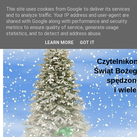
This site uses cookies from Google to deliver its services
pluskiewicz.blogspot.com
and to analyze traffic. Your IP address and user-agent are
shared with Google along with performance and security
metrics to ensure quality of service, generate usage
statistics, and to detect and address abuse.
niedziela, 22 grudnia 2019
LEARN MORE
GOT IT
Czytelniko
Świąt Bożeg
spędzon
i wiel