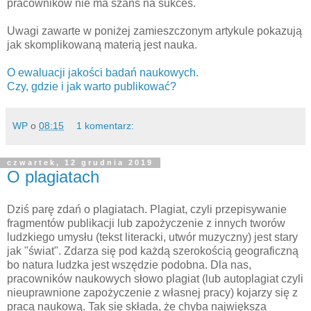
pracowników nie ma szans na sukces.
Uwagi zawarte w poniżej zamieszczonym artykule pokazują
jak skomplikowaną materią jest nauka.
O ewaluacji jakości badań naukowych.
Czy, gdzie i jak warto publikować?
WP
o
08:15
1 komentarz:
czwartek, 12 grudnia 2019
O plagiatach
Dziś parę zdań o plagiatach. Plagiat, czyli przepisywanie
fragmentów publikacji lub zapożyczenie z innych tworów
ludzkiego umysłu (tekst literacki, utwór muzyczny) jest stary
jak "świat". Zdarza się pod każdą szerokością geograficzną
bo natura ludzka jest wszędzie podobna. Dla nas,
pracowników naukowych słowo plagiat (lub autoplagiat czyli
nieuprawnione zapożyczenie z własnej pracy) kojarzy się z
pracą naukową. Tak się składa, że chyba największa