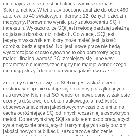
nich najważniejsza jest publikacja zamieszczona w
Scientometrics. W tej pracy poddano analizie dorobek 480
autorów, po 40 światowych liderów z 12 różnych dziedzin
medycyny. Porównano wyniki przy zastosowaniu SQI i
indeksu h. Wykazano, że SQI jest metodą bardziej zależną
od jakości dorobku niż indeks h. Co więcej, SQI jest
jedynym wskaźnikiem, który może maleć jeśli jakość
dorobku będzie spadać. Np. jeśli nowe prace nie będą
wystarczająco często cytowane to oba parametry będą
maleć i finalna wartość SQI zmniejszy się. Inne w/w
parametry bibliometryczne nigdy nie maleją wobec czego
nie mogą służyć do monitorowania jakości w czasie.
Zdajemy sobie sprawę, że SQI nie jest wskaźnikiem
doskonałym np. nie nadaje się do oceny początkujących
naukowców. Niemniej SQI wnosi on nowe dane w zakresie
oceny jakościowej dorobku naukowego, a możliwość
obserwowania zmian jakościowych w czasie to unikalna
cecha odróżniająca SQI od innych wcześniej stosowanych
metod. Dobre wyniki wg SQI są udziałem osób pracujących
systematycznie pracujących i utrzymujących stały poziom
jakości nowych publikacji. Każdorazowe obniżenie