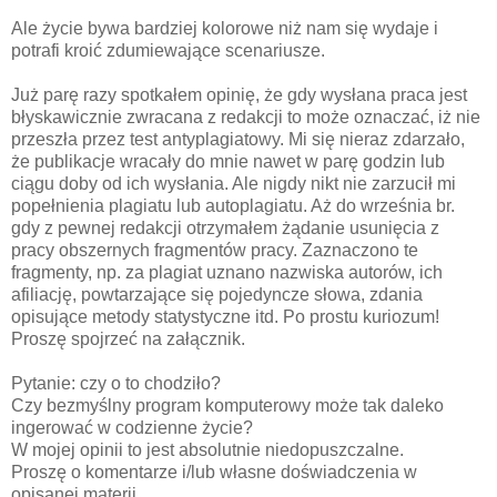
Ale życie bywa bardziej kolorowe niż nam się wydaje i
potrafi kroić zdumiewające scenariusze.
Już parę razy spotkałem opinię, że gdy wysłana praca jest
błyskawicznie zwracana z redakcji to może oznaczać, iż nie
przeszła przez test antyplagiatowy. Mi się nieraz zdarzało,
że publikacje wracały do mnie nawet w parę godzin lub
ciągu doby od ich wysłania. Ale nigdy nikt nie zarzucił mi
popełnienia plagiatu lub autoplagiatu. Aż do września br.
gdy z pewnej redakcji otrzymałem żądanie usunięcia z
pracy obszernych fragmentów pracy. Zaznaczono te
fragmenty, np. za plagiat uznano nazwiska autorów, ich
afiliację, powtarzające się pojedyncze słowa, zdania
opisujące metody statystyczne itd. Po prostu kuriozum!
Proszę spojrzeć na załącznik.
Pytanie: czy o to chodziło?
Czy bezmyślny program komputerowy może tak daleko
ingerować w codzienne życie?
W mojej opinii to jest absolutnie niedopuszczalne.
Proszę o komentarze i/lub własne doświadczenia w
opisanej materii.