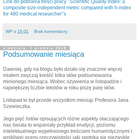
Link do pobrania treści pracy "Scientific Quality Index: a
composite size‐independent metric compared with h‐index
for 480 medical researcher"s
WP
o
15:01
Brak komentarzy:
niedziela, 1 grudnia 2019
Podsumowanie miesiąca
Dawniej, gdy na blogu było działo się znacznie więcej
miałem zwyczaj kreślić kilka słów podsumowania
minionego miesiąca. Wobec ożywienia w listopadzie i
największej liczbie tekstów w roku piszę parę słów.
Listopad to był przede wszystkim miesiąc Profesora Jana
Szewieczka.
Jego pięć listów opisujących różne aspekty otaczającego
nas świata to wspaniały przykład erudycji, poziomu
intelektualnego wypełnionego treściami humanistycznymi i
wnikliwej oceny rzeczywistości jaki spotyka się niezwykle