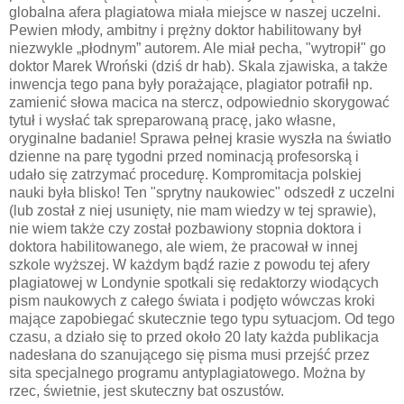
globalna afera plagiatowa miała miejsce w naszej uczelni.
Pewien młody, ambitny i prężny doktor habilitowany był
niezwykle „płodnym” autorem. Ale miał pecha, "wytropił" go
doktor Marek Wroński (dziś dr hab). Skala zjawiska, a także
inwencja tego pana były porażające, plagiator potrafił np.
zamienić słowa macica na stercz, odpowiednio skorygować
tytuł i wysłać tak spreparowaną pracę, jako własne,
oryginalne badanie! Sprawa pełnej krasie wyszła na światło
dzienne na parę tygodni przed nominacją profesorską i
udało się zatrzymać procedurę. Kompromitacja polskiej
nauki była blisko! Ten "sprytny naukowiec" odszedł z uczelni
(lub został z niej usunięty, nie mam wiedzy w tej sprawie),
nie wiem także czy został pozbawiony stopnia doktora i
doktora habilitowanego, ale wiem, że pracował w innej
szkole wyższej. W każdym bądź razie z powodu tej afery
plagiatowej w Londynie spotkali się redaktorzy wiodących
pism naukowych z całego świata i podjęto wówczas kroki
mające zapobiegać skutecznie tego typu sytuacjom. Od tego
czasu, a działo się to przed około 20 laty każda publikacja
nadesłana do szanującego się pisma musi przejść przez
sita specjalnego programu antyplagiatowego. Można by
rzec, świetnie, jest skuteczny bat oszustów.