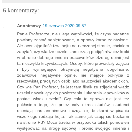
5 komentarzy:
Anonimowy
19 czerwca 2020 09:57
Panie Profesorze, nie ulega wątpliwości, że czyny naganne
powinny zostać napiętnowane, a sprawy karne załatwione.
Ale oceniając ilość tzw. hejtu na rzeczonej stronie, chciałem
zapytać, czy władze uczelni zamierzają podjąć również kroki
w obronie dobrego imienia pracowników. Szereg opinii jest
ta niezwykle krzywdzących. Osoby, które prowadziły zajęcia
i były wymagające otrzymują negatywne uogólnione,
zdawkowe negatywne opinie, nie mające pokrycia z
rzeczywistą pracą tych osób jako nauczycieli akademickich.
Czy wie Pan Profesor, że jest tam filmik ze zdjęciami władz
uczelni nawołujący do powieszenia i ukarania łapowników w
postaci władz uczelni? Czy cała ta sprawa nie jest też
pokłosiem tego, że przez cały okres studiów, studenci
oceniają nas anonimowo i czują się bezkarni w pisaniu
wszelkiego rodzaju hejtu. Tak samo jak czują się bezkarni
na stronie FB? Może trzeba w przypadku takich pomówień
występować na drogę sądową i bronić swojego imienia i