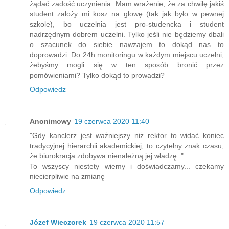
żądać zadość uczynienia. Mam wrażenie, że za chwilę jakiś
student założy mi kosz na głowę (tak jak było w pewnej
szkole), bo uczelnia jest pro-studencka i student
nadrzędnym dobrem uczelni. Tylko jeśli nie będziemy dbali
o szacunek do siebie nawzajem to dokąd nas to
doprowadzi. Do 24h monitoringu w każdym miejscu uczelni,
żebyśmy mogli się w ten sposób bronić przez
pomówieniami? Tylko dokąd to prowadzi?
Odpowiedz
Anonimowy
19 czerwca 2020 11:40
"Gdy kanclerz jest ważniejszy niż rektor to widać koniec
tradycyjnej hierarchii akademickiej, to czytelny znak czasu,
że biurokracja zdobywa nienależną jej władzę. "
To wszyscy niestety wiemy i doświadczamy... czekamy
niecierpliwie na zmianę
Odpowiedz
Józef Wieczorek
19 czerwca 2020 11:57