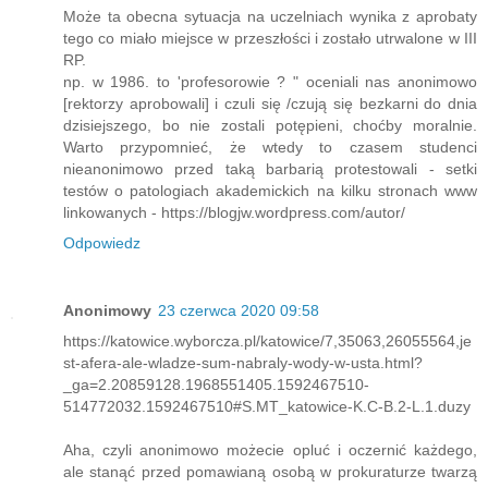
Może ta obecna sytuacja na uczelniach wynika z aprobaty
tego co miało miejsce w przeszłości i zostało utrwalone w III
RP.
np. w 1986. to 'profesorowie ? " oceniali nas anonimowo
[rektorzy aprobowali] i czuli się /czują się bezkarni do dnia
dzisiejszego, bo nie zostali potępieni, choćby moralnie.
Warto przypomnieć, że wtedy to czasem studenci
nieanonimowo przed taką barbarią protestowali - setki
testów o patologiach akademickich na kilku stronach www
linkowanych - https://blogjw.wordpress.com/autor/
Odpowiedz
Anonimowy
23 czerwca 2020 09:58
https://katowice.wyborcza.pl/katowice/7,35063,26055564,je
st-afera-ale-wladze-sum-nabraly-wody-w-usta.html?
_ga=2.20859128.1968551405.1592467510-
514772032.1592467510#S.MT_katowice-K.C-B.2-L.1.duzy
Aha, czyli anonimowo możecie opluć i oczernić każdego,
ale stanąć przed pomawianą osobą w prokuraturze twarzą