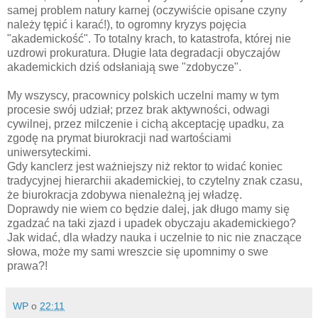
samej problem natury karnej (oczywiście opisane czyny
należy tępić i karać!), to ogromny kryzys pojęcia
"akademickość". To totalny krach, to katastrofa, której nie
uzdrowi prokuratura. Długie lata degradacji obyczajów
akademickich dziś odsłaniają swe "zdobycze".
My wszyscy, pracownicy polskich uczelni mamy w tym
procesie swój udział; przez brak aktywności, odwagi
cywilnej, przez milczenie i cichą akceptację upadku, za
zgodę na prymat biurokracji nad wartościami
uniwersyteckimi.
Gdy kanclerz jest ważniejszy niż rektor to widać koniec
tradycyjnej hierarchii akademickiej, to czytelny znak czasu,
że biurokracja zdobywa nienależną jej władzę.
Doprawdy nie wiem co będzie dalej, jak długo mamy się
zgadzać na taki zjazd i upadek obyczaju akademickiego?
Jak widać, dla władzy nauka i uczelnie to nic nie znaczące
słowa, może my sami wreszcie się upomnimy o swe
prawa?!
WP
o
22:11