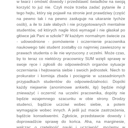
w twarz i omówić dowody i przedstawić świadków na swoją
korzyść to już nie. Czyli może trzeba zadać pytanie ile z
tego hejtu, który się pojawił na stronie jest prawdziwy (część
na pewno tak i na pewno zasługuje na ukaranie tychże
osób), a ile to żale słabych i nie przygotowanych mentalnie
studentów, od których nagle ktoś wymagał i nie głaskał po
główce jak Pani w szkole? W każdym normalnym świecie za
- udowodnione - pomówienie i oczernienie pracownika
naukowego taki student zostałby co najmniej zawieszony w
prawach studenta o ile nie wyrzucony z uczelni. Może czas,
by to teraz co niektórzy pracownicy SUM wzięli sprawę w
swoje ręce i zgłosili do odpowiednich organów sytuacje
oczerniania i hejtowania siebie i swoich jednostek. Niech to
prokurator i komisja zbada i pociągnie w uzasadnionych
przypadkach studentów do odpowiedzialności. Dopóki
każdy niejawnie (anonimowe ankietki, itp) będzie mógł
znieważyć i oczernić na uczelni pracownika, dopóty nie
będzie wzajemnego szacunku w obie strony. Drodzy
studenci, bądźcie uczciwi wobec siebie, a potem
wymagajcie wobec innych. A jeśli już macie zastrzeżenia,
bądźcie konsekwentni. Zgłoście, przedstawcie dowody i
doprowadźcie sprawę do końca. Aha, na marginesie,
walcząc o rzetelność nauki i uczciwość, możemy w