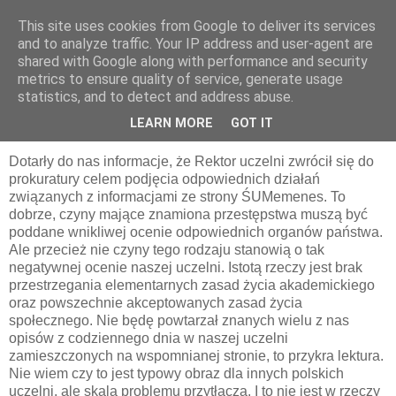
This site uses cookies from Google to deliver its services
pluskiewicz.blogspot.com
and to analyze traffic. Your IP address and user-agent are
shared with Google along with performance and security
metrics to ensure quality of service, generate usage
statistics, and to detect and address abuse.
czwartek, 18 czerwca 2020
O polskim życiu akademickim
LEARN MORE
GOT IT
Dotarły do nas informacje, że Rektor uczelni zwrócił się do
prokuratury celem podjęcia odpowiednich działań
związanych z informacjami ze strony ŚUMemenes. To
dobrze, czyny mające znamiona przestępstwa muszą być
poddane wnikliwej ocenie odpowiednich organów państwa.
Ale przecież nie czyny tego rodzaju stanowią o tak
negatywnej ocenie naszej uczelni. Istotą rzeczy jest brak
przestrzegania elementarnych zasad życia akademickiego
oraz powszechnie akceptowanych zasad życia
społecznego. Nie będę powtarzał znanych wielu z nas
opisów z codziennego dnia w naszej uczelni
zamieszczonych na wspomnianej stronie, to przykra lektura.
Nie wiem czy to jest typowy obraz dla innych polskich
uczelni, ale skala problemu przytłacza. I to nie jest w rzeczy