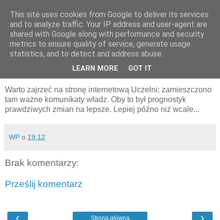
This site uses cookies from Google to deliver its services
pluskiewicz.blogspot.com
and to analyze traffic. Your IP address and user-agent are
shared with Google along with performance and security
metrics to ensure quality of service, generate usage
statistics, and to detect and address abuse.
wtorek, 7 lipca 2020
Dziś na stronie SUM
LEARN MORE
GOT IT
Warto zajrzeć na stronę internetową Uczelni; zamieszczono
tam ważne komunikaty władz. Oby to był prognostyk
prawdziwych zmian na lepsze. Lepiej późno niż wcale...
WP
o
19:12
Brak komentarzy:
Prześlij komentarz
‹
›
Strona główna