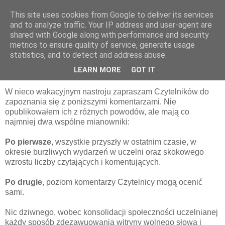
This site uses cookies from Google to deliver its services
pluskiewicz.blogspot.com
and to analyze traffic. Your IP address and user-agent are
shared with Google along with performance and security
metrics to ensure quality of service, generate usage
statistics, and to detect and address abuse.
poniedziałek, 8 sierpnia 2011
ŚMIAĆ SIĘ CZY PŁAKAĆ?
LEARN MORE
GOT IT
W nieco wakacyjnym nastroju zapraszam Czytelników do
zapoznania się z poniższymi komentarzami. Nie
opublikowałem ich z różnych powodów, ale mają co
najmniej dwa wspólne mianowniki:
Po pierwsze
, wszystkie przyszły w ostatnim czasie, w
okresie burzliwych wydarzeń w uczelni oraz skokowego
wzrostu liczby czytających i komentujących.
Po drugie
, poziom komentarzy Czytelnicy mogą ocenić
sami.
Nic dziwnego, wobec konsolidacji społeczności uczelnianej
każdy sposób zdezawuowania witryny wolnego słowa i