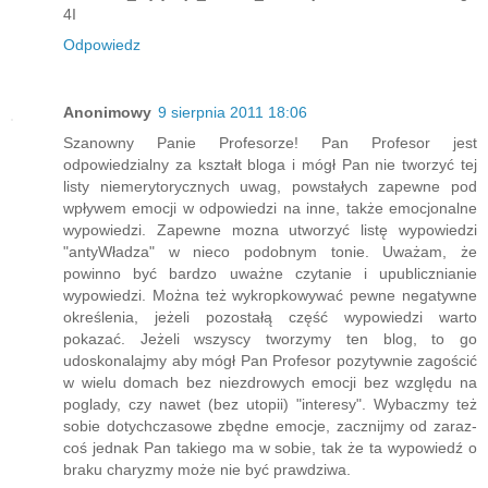
4I
Odpowiedz
Anonimowy
9 sierpnia 2011 18:06
Szanowny Panie Profesorze! Pan Profesor jest
odpowiedzialny za kształt bloga i mógł Pan nie tworzyć tej
listy niemerytorycznych uwag, powstałych zapewne pod
wpływem emocji w odpowiedzi na inne, także emocjonalne
wypowiedzi. Zapewne mozna utworzyć listę wypowiedzi
"antyWładza" w nieco podobnym tonie. Uważam, że
powinno być bardzo uważne czytanie i upublicznianie
wypowiedzi. Można też wykropkowywać pewne negatywne
określenia, jeżeli pozostałą część wypowiedzi warto
pokazać. Jeżeli wszyscy tworzymy ten blog, to go
udoskonalajmy aby mógł Pan Profesor pozytywnie zagościć
w wielu domach bez niezdrowych emocji bez względu na
poglady, czy nawet (bez utopii) "interesy". Wybaczmy też
sobie dotychczasowe zbędne emocje, zacznijmy od zaraz-
coś jednak Pan takiego ma w sobie, tak że ta wypowiedź o
braku charyzmy może nie być prawdziwa.