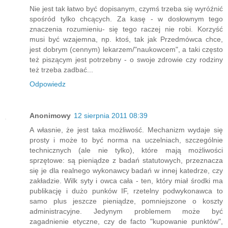
Nie jest tak łatwo być dopisanym, czymś trzeba się wyróźnić
spośród tylko chcących. Za kasę - w dosłownym tego
znaczenia rozumieniu- się tego raczej nie robi. Korzyść
musi być wzajemna, np. ktoś, tak jak Przedmówca chce,
jest dobrym (cennym) lekarzem/"naukowcem", a taki często
też piszącym jest potrzebny - o swoje zdrowie czy rodziny
też trzeba zadbać...
Odpowiedz
Anonimowy
12 sierpnia 2011 08:39
A własnie, że jest taka możliwość. Mechanizm wydaje się
prosty i może to być norma na uczelniach, szczególnie
technicznych (ale nie tylko), które mają możliwości
sprzętowe: są pieniądze z badań statutowych, przeznacza
się je dla realnego wykonawcy badań w innej katedrze, czy
zakładzie. Wilk syty i owca cała - ten, który miał środki ma
publikację i dużo punków IF, rzetelny podwykonawca to
samo plus jeszcze pieniądze, pomniejszone o koszty
administracyjne. Jedynym problemem może być
zagadnienie etyczne, czy de facto "kupowanie punktów",