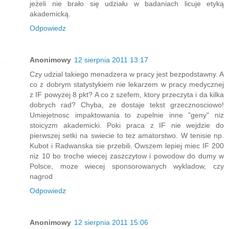
jeżeli nie brało się udziału w badaniach licuje etyką
akademicką.
Odpowiedz
Anonimowy
12 sierpnia 2011 13:17
Czy udzial takiego menadzera w pracy jest bezpodstawny. A
co z dobrym statystykiem nie lekarzem w pracy medycznej
z IF powyzej 8 pkt? A co z szefem, ktory przeczyta i da kilka
dobrych rad? Chyba, ze dostaje tekst grzecznosciowo!
Umiejetnosc impaktowania to zupelnie inne "geny" niz
stoicyzm akademicki. Poki praca z IF nie wejdzie do
pierwszej setki na swiecie to tez amatorstwo. W tenisie np.
Kubot i Radwanska sie przebili. Owszem lepiej miec IF 200
niz 10 bo troche wiecej zaszczytow i powodow do dumy w
Polsce, moze wiecej sponsorowanych wykladow, czy
nagrod
Odpowiedz
Anonimowy
12 sierpnia 2011 15:06