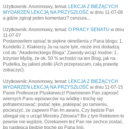
Użytkownik: Anonimowy, temat:
LEKCJA Z BIEŻĄCYCH
WYDARZEŃ LEKCJĄ NA PRZYSZŁOŚĆ
w dniu 11-07-06
a gdzie zginął jeden komentarz? cenzura...
Użytkownik: Anonimowy, temat:
O PRACY SENATU
w dniu
11-07-07
Postanowiłem spisać te piękne określenia z Pana blogu: 1.
Kundelki 2. Klakierzy Ja na razie tyle, może inni dodadzą
coś do "Akademickiego Bloga" Zawody wciąż modne: 1.
Inżynier Myślę, że ok. 50 % wchodzi na ten Blog, jak na
Pudelka, by jakieś plotki (Ach przepraszam, całą prawdę
zobaczyć).
Użytkownik: Anonimowy, temat:
LEKCJA Z BIEŻĄCYCH
WYDARZEŃ LEKCJĄ NA PRZYSZŁOŚĆ
w dniu 11-07-15
Panie Profesorze Pluskiewicz! Powinienen Pan zaprosić
wiernych Panu wpisowców na wódkę i trochę się
pofraternizować: podać ręke, poklepać po ramieniu,
pocieszyć, że zapewni Pan Im awans. Czy będzie Pan
ubiegał się o urząd Ministra Zdrowia? Bo z tym Rektorem to
pewnie nie wyjdzie, Dziekanem też Pan nie zechce zostać,
bo nastepca będzie trochę po Pana linii.