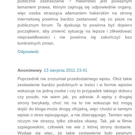
publiczne zastraszanie ? Hakerstwo jest poważnym
łamaniem prawa, którym zajmują się odpowiednie organy,
więc osoba strasząca włamaniem hakerskim na stronę
internetową powinna bardzo zastanowić się co pisze na
publicznym forum. Ta dyskusja to powinna być dopiero
początkiem, aby zmienić sytuację na lepsze i zlikwidować
nieprawidłowości i nie powinna się zakończyć bez
konkretnych zmian.
Odpowiedz
Anonimowy
13 sierpnia 2011 23:41
Poprzednik nie zrozumiał przedostatniego wpisu. Otóż takie
zestawienie bardzo podobnych w treści i w formie wpisów
wskazuje na jedną osobe i czy to przypadek takiego doboru
czy poszło, nie wiem jak, po adresie. A wpisy z drugiej
strony barykady, choć nic na to nie wskazuje też mogą
dojść do bloga-może drogą oficjalną, więc chodzi w tamtym
wpisie o stres wpisującego, a nie zbierającego. Tamten wpis
niczym nie straszy, tylko zdradza obawy. Tak, jak w filmie
szpiegowskim, człowiek nie wie z której strony dostanie.
Wydaje się więc, że takie zestawienie było pewnym