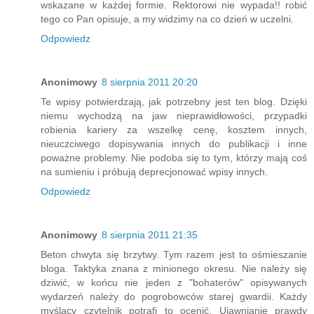
wskazane w każdej formie. Rektorowi nie wypada!! robić
tego co Pan opisuje, a my widzimy na co dzień w uczelni.
Odpowiedz
Anonimowy
8 sierpnia 2011 20:20
Te wpisy potwierdzają, jak potrzebny jest ten blog. Dzięki
niemu wychodzą na jaw nieprawidłowości, przypadki
robienia kariery za wszelkę cenę, kosztem innych,
nieuczciwego dopisywania innych do publikacji i inne
poważne problemy. Nie podoba się to tym, którzy mają coś
na sumieniu i próbują deprecjonować wpisy innych.
Odpowiedz
Anonimowy
8 sierpnia 2011 21:35
Beton chwyta się brzytwy. Tym razem jest to ośmieszanie
bloga. Taktyka znana z minionego okresu. Nie należy się
dziwić, w końcu nie jeden z "bohaterów" opisywanych
wydarzeń należy do pogrobowców starej gwardii. Każdy
myślący czytelnik potrafi to ocenić. Ujawnianie prawdy