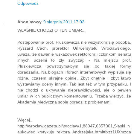
Odpowiedz
Anonimowy
9 sierpnia 2011 17:02
WŁAŚNIE CHODZI O TEN UMIAR...
Postępowanie prof. Pluskiewicza nie wszystkim się podoba.
Ryszard Cach, prorektor Uniwersytetu Wrocławskiego,
uważa, że dawanie wskazówek rektorom i członkom senatu
innych uczelni to zły zwyczaj: - Na miejscu prof.
Pluskiewicza powstrzymałbym się od takiej formy
doradzania. Na blogach i forach internetowych wypisuje się
różne, czasem skrajne opinie. Zbyt chętnie i zbyt łatwo
wystawiamy oceny innym. Tak jest też w tym przypadku. I
nie chodzi o ukrywanie nieprawidłowości, ale o pewien
umiar w ich publicznym komentowaniu. Trzeba wierzyć, że
Akademia Medyczna sobie poradzi z problemami.
Więcej...
http://wroclaw.gazeta.pl/wroclaw/1,88047,6357901,Slaski_n
aukowiec_krytykuje_rektora_Andrzejaka.html#ixzz1UXmzga