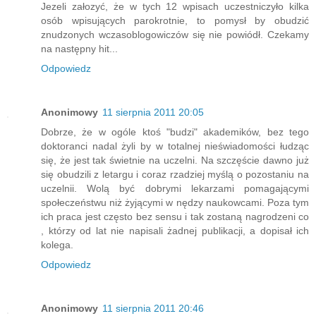
Jezeli załozyć, że w tych 12 wpisach uczestniczyło kilka
osób wpisujących parokrotnie, to pomysł by obudzić
znudzonych wczasoblogowiczów się nie powiódł. Czekamy
na następny hit...
Odpowiedz
Anonimowy
11 sierpnia 2011 20:05
Dobrze, że w ogóle ktoś "budzi" akademików, bez tego
doktoranci nadal żyli by w totalnej nieświadomości łudząc
się, że jest tak świetnie na uczelni. Na szczęście dawno już
się obudzili z letargu i coraz rzadziej myślą o pozostaniu na
uczelnii. Wolą być dobrymi lekarzami pomagającymi
społeczeństwu niż żyjącymi w nędzy naukowcami. Poza tym
ich praca jest często bez sensu i tak zostaną nagrodzeni co
, którzy od lat nie napisali żadnej publikacji, a dopisał ich
kolega.
Odpowiedz
Anonimowy
11 sierpnia 2011 20:46