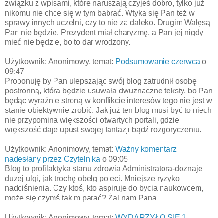
związku z wpisami, które naruszają czyjeś dobro, tylko już
nikomu nie chce się w tym babrać. Wtyka się Pan też w
sprawy innych uczelni, czy to nie za daleko. Drugim Wałęsą
Pan nie będzie. Prezydent miał charyzmę, a Pan jej nigdy
mieć nie będzie, bo to dar wrodzony.
Użytkownik: Anonimowy, temat:
Podsumowanie czerwca
o
09:47
Proponuję by Pan ulepszając swój blog zatrudnił osobę
postronną, która będzie usuwała dwuznaczne teksty, bo Pan
będąc wyraźnie stroną w konflikcie interesów tego nie jest w
stanie obiektywnie zrobić. Jak już ten blog musi być to niech
nie przypomina większości otwartych portali, gdzie
większość daje upust swojej fantazji bądź rozgoryczeniu.
Użytkownik: Anonimowy, temat:
Ważny komentarz
nadesłany przez Czytelnika
o 09:05
Blog to profilaktyka stanu zdrowia Administratora-doznaje
duzej ulgi, jak trochę obelg poleci. Mniejsze ryzyko
nadciśnienia. Czy ktoś, kto aspiruje do bycia naukowcem,
może się czymś takim parać? Żal nam Pana.
Użytkownik: Anonimowy, temat:
WYDARZYŁO SIĘ 1