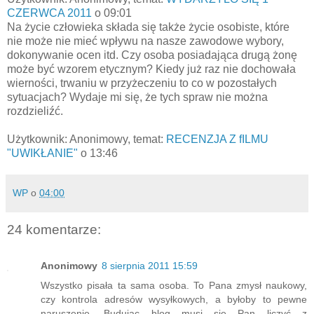
CZERWCA 2011
o 09:01
Na życie człowieka składa się także życie osobiste, które
nie może nie mieć wpływu na nasze zawodowe wybory,
dokonywanie ocen itd. Czy osoba posiadająca drugą żonę
może być wzorem etycznym? Kiedy już raz nie dochowała
wierności, trwaniu w przyżeczeniu to co w pozostałych
sytuacjach? Wydaje mi się, że tych spraw nie można
rozdzieliźć.
Użytkownik: Anonimowy, temat:
RECENZJA Z fILMU
"UWIKŁANIE"
o 13:46
WP
o
04:00
24 komentarze:
Anonimowy
8 sierpnia 2011 15:59
Wszystko pisała ta sama osoba. To Pana zmysł naukowy,
czy kontrola adresów wysyłkowych, a byłoby to pewne
naruszenie. Budując blog musi się Pan liczyć z