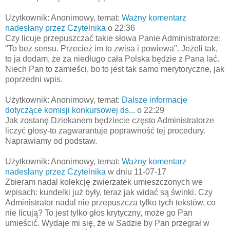
Użytkownik: Anonimowy, temat:
Ważny komentarz
nadesłany przez Czytelnika
o 22:36
Czy licuje przepuszczać takie słowa Panie Administratorze:
"To bez sensu. Przecież im to zwisa i powiewa". Jeżeli tak,
to ja dodam, że za niedługo cała Polska będzie z Pana lać.
Niech Pan to zamieści, bo to jest tak samo merytoryczne, jak
poprzedni wpis.
Użytkownik: Anonimowy, temat:
Dalsze informacje
dotyczące komisji konkursowej ds...
o 22:29
Jak zostanę Dziekanem będziecie często Administratorze
liczyć głosy-to zagwarantuje poprawność tej procedury.
Naprawiamy od podstaw.
Użytkownik: Anonimowy, temat:
Ważny komentarz
nadesłany przez Czytelnika
w dniu 11-07-17
Zbieram nadal kolekcję zwierzatek umieszczonych we
wpisach: kundelki już były, teraz jak widać są świnki. Czy
Administrator nadal nie przepuszcza tylko tych tekstów, co
nie licują? To jest tylko głos krytyczny, może go Pan
umieścić. Wydaje mi się, że w Sadzie by Pan przegrał w