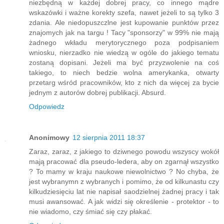
niezbędną w każdej dobrej pracy, co innego mądre
wskazówki i ważne korekty szefa, nawet jeżeli to są tylko 3
zdania. Ale niedopuszczlne jest kupowanie punktów przez
znajomych jak na targu ! Tacy "sponsorzy" w 99% nie mają
żadnego wkładu merytorycznego poza podpisaniem
wniosku, nierzadko nie wiedzą w ogóle do jakiego tematu
zostaną dopisani. Jeżeli ma być przyzwolenie na coś
takiego, to niech bedzie wolna amerykanka, otwarty
przetarg wśród pracowników, kto z nich da więcej za bycie
jednym z autorów dobrej publikacji. Absurd.
Odpowiedz
Anonimowy
12 sierpnia 2011 18:37
Zaraz, zaraz, z jakiego to dziwnego powodu wszyscy wokół
mają pracować dla pseudo-ledera, aby on zgarnął wszystko
? To mamy w kraju naukowe niewolnictwo ? No chyba, że
jest wybranymn z wybranych i pomimo, że od kilkunastu czy
kilkudziesięciu lat nie napisał saodzielnej żadnej pracy i tak
musi awansować. A jak widzi się określenie - protektor - to
nie wiadomo, czy śmiać się czy płakać.