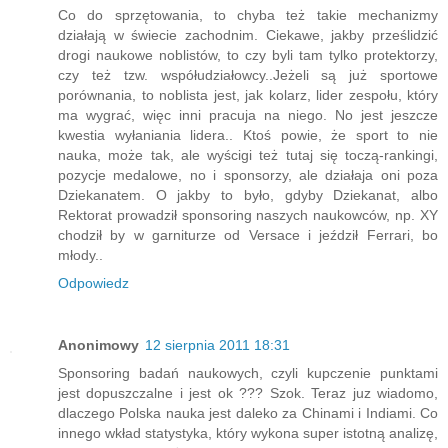
Co do sprzętowania, to chyba też takie mechanizmy
działają w świecie zachodnim. Ciekawe, jakby prześlidzić
drogi naukowe noblistów, to czy byli tam tylko protektorzy,
czy też tzw. współudziałowcy..Jeżeli są już sportowe
porównania, to noblista jest, jak kolarz, lider zespołu, który
ma wygrać, więc inni pracuja na niego. No jest jeszcze
kwestia wyłaniania lidera.. Ktoś powie, że sport to nie
nauka, może tak, ale wyścigi też tutaj się toczą-rankingi,
pozycje medalowe, no i sponsorzy, ale działaja oni poza
Dziekanatem. O jakby to było, gdyby Dziekanat, albo
Rektorat prowadził sponsoring naszych naukowców, np. XY
chodził by w garniturze od Versace i jeździł Ferrari, bo
młody..
Odpowiedz
Anonimowy
12 sierpnia 2011 18:31
Sponsoring badań naukowych, czyli kupczenie punktami
jest dopuszczalne i jest ok ??? Szok. Teraz juz wiadomo,
dlaczego Polska nauka jest daleko za Chinami i Indiami. Co
innego wkład statystyka, który wykona super istotną analizę,