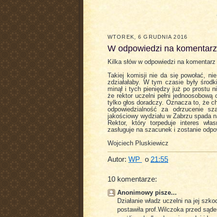
WTOREK, 6 GRUDNIA 2016
W odpowiedzi na komentarz
Kilka słów w odpowiedzi na komentarz 
Takiej komisji nie da się powołać, n
zdziałałaby. W tym czasie były środk
minął i tych pieniędzy już po prostu
że rektor uczelni pełni jednoosobową
tylko głos doradczy. Oznacza to, że c
odpowiedzialność za odrzucenie s
jakościowy wydziału w Zabrzu spada n
Rektor, który torpeduje interes wła
zasługuje na szacunek i zostanie odp
Wojciech Pluskiewicz
Autor:
WP
o
21:55
10 komentarze:
Anonimowy pisze...
Działanie władz uczelni na jej szk
postawiła prof.Wilczoka przed sąd