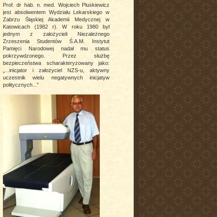
Prof. dr hab. n. med. Wojciech Pluskiewicz
jest absolwentem Wydziału Lekarskiego w
Zabrzu Śląskiej Akademii Medycznej w
Katowicach (1982 r). W roku 1980 był
jednym z założycieli Niezależnego
Zrzeszenia Studentów Ś.A.M. Instytut
Pamięci Narodowej nadał mu status
pokrzywdzonego. Przez służbę
bezpieczeństwa scharakteryzowany jako:
„...inicjator i założyciel NZS-u, aktywny
uczestnik wielu negatywnych inicjatyw
politycznych...”