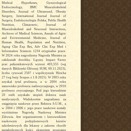
Medical Hypotheses, Gynecological
Endocrinology, BMC Musculoskeletal
Disorders, Journal of Ultrasound, Obesity
Surgery, International Journal Journal of
Surgery, Endokrynologia Polska, Public Health
Nutrition, Climacteric, Journal of
Musculoskeletal and Neuronal Interactions,
Archives of Medical Sciences, Annals of Agric
and Environmental Medicine, Journal of
Human Health, Population and Nutrition,
Aging Clin Exp Res, Adv Clin Exp Med i
Information Sciences 1234 oryginalne prace.
W 2024 roku nagrodzony Nagroda Ministra za
całokształt dorobku. Łączny Impact Factor
prac pełnotekstowych wynosi 403,555 (wg
danych Biblioteki Głównej SUM, 09.11.2023),
liczba cytowań 2507 i współczynnik Hirscha
27 (wg bazy Scopus z 1.8.2025). W 2003 roku
uzyskał tytuł profesora, a w 2004 roku
stanowisko profesora nadzwyczajnego, w 2010
profesora zwyczajnego. Pod jego kierunkiem
20 osób uzyskało stopień doktora nauk
medycznych. Wielokrotnie nagradzany za
osiągnięcia naukowe przez Rektora S.U.M., a
w 2004 i 2006 r. jego prace naukowe zostały
wyróżnione Nagrodą Naukową Ministra
Zdrowia. Jest organizatorem i kierownikiem
naukowym podyplomowych kursów
szkoleniowych dla lekarzy z zakresu chorób
metabolicznych kości, ekspertem programu