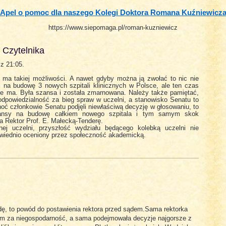
Apel o pomoc dla naszego Kolegi Doktora Romana Kuźniewicz
https://www.siepomaga.pl/roman-kuzniewicz
 Czytelnika
z 21:05.
ie ma takiej możliwości. A nawet gdyby można ją zwołać to nic nie
i na budowę 3 nowych szpitali klinicznych w Polsce, ale ten czas
 nie ma. Była szansa i została zmarnowana. Należy także pamiętać,
 odpowiedzialność za bieg spraw w uczelni, a stanowisko Senatu to
hoć członkowie Senatu podjęli niewłaściwą decyzję w głosowaniu, to
zansy na budowę całkiem nowego szpitala i tym samym skok
a Rektor Prof. E. Małecką-Tenderę.
snej uczelni, przyszłość wydziału będącego kolebką uczelni nie
owiednio oceniony przez społeczność akademicką.
odę, to powód do postawienia rektora przed sądem.Sama rektorka
em za niegospodarność, a sama podejmowała decyzje najgorsze z