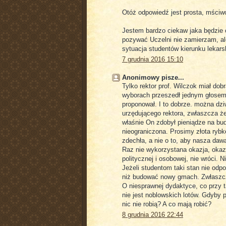
Otóż odpowiedź jest prosta, mściw
Jestem bardzo ciekaw jaka będzie 
pozywać Uczelni nie zamierzam, a
sytuacja studentów kierunku lekar
7 grudnia 2016 15:10
Anonimowy pisze...
Tylko rektor prof. Wilczok miał dob
wyborach przeszedł jednym głosem,
proponował. I to dobrze. można dzi
urzędującego rektora, zwłaszcza że
właśnie On zdobył pieniądze na bud
nieograniczona. Prosimy złota rybk
zdechła, a nie o to, aby nasza dawa
Raz nie wykorzystana okazja, okazj
politycznej i osobowej, nie wróci. 
Jeżeli studentom taki stan nie odpo
niż budować nowy gmach. Zwłaszcza 
O niesprawnej dydaktyce, co przy ta
nie jest noblowskich lotów. Gdyby pr
nic nie robią? A co mają robić?
8 grudnia 2016 22:44