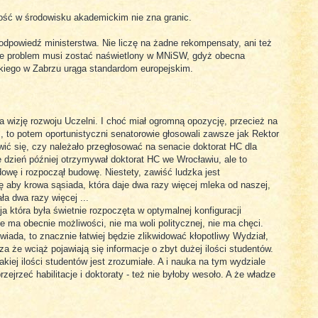
ość w środowisku akademickim nie zna granic.
odpowiedź ministerstwa. Nie liczę na żadne rekompensaty, ani też
le problem musi zostać naświetlony w MNiSW, gdyż obecna
skiego w Zabrzu urąga standardom europejskim.
ra wizję rozwoju Uczelni. I choć miał ogromną opozycję, przecież na
 to potem oportunistyczni senatorowie głosowali zawsze jak Rektor
wić się, czy należało przegłosować na senacie doktorat HC dla
 dzień później otrzymywał doktorat HC we Wrocławiu, ale to
owę i rozpoczął budowę. Niestety, zawiść ludzka jest
ę aby krowa sąsiada, która daje dwa razy więcej mleka od naszej,
ła dwa razy więcej ...
a która była świetnie rozpoczęta w optymalnej konfiguracji
Nie ma obecnie możliwości, nie ma woli politycznej, nie ma chęci.
wiada, to znacznie łatwiej będzie zlikwidować kłopotliwy Wydział,
że wciąż pojawiają się informacje o zbyt dużej ilości studentów.
kiej ilości studentów jest zrozumiałe. A i nauka na tym wydziale
zejrzeć habilitacje i doktoraty - też nie byłoby wesoło. A że władze