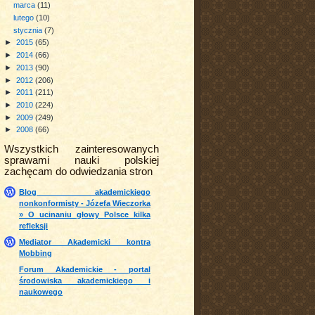
marca
(11)
lutego
(10)
stycznia
(7)
►
2015
(65)
►
2014
(66)
►
2013
(90)
►
2012
(206)
►
2011
(211)
►
2010
(224)
►
2009
(249)
►
2008
(66)
Wszystkich zainteresowanych
sprawami nauki polskiej
zachęcam do odwiedzania stron
Blog akademickiego
nonkonformisty - Józefa Wieczorka
» O ucinaniu głowy Polsce kilka
refleksji
Mediator Akademicki kontra
Mobbing
Forum Akademickie - portal
środowiska akademickiego i
naukowego