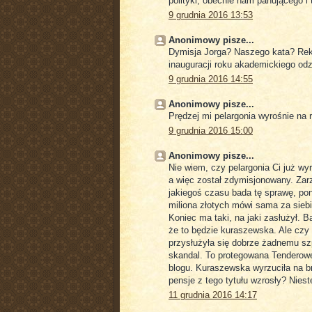
polityki, obecnie nam panującego i 
9 grudnia 2016 13:53
Anonimowy pisze...
Dymisja Jorga? Naszego kata? Rekt
inauguracji roku akademickiego od
9 grudnia 2016 14:55
Anonimowy pisze...
Prędzej mi pelargonia wyrośnie na r
9 grudnia 2016 15:00
Anonimowy pisze...
Nie wiem, czy pelargonia Ci już wyr
a więc został zdymisjonowany. Za
jakiegoś czasu bada tę sprawę, po
miliona złotych mówi sama za siebi
Koniec ma taki, na jaki zasłużył. Ba
że to będzie kuraszewska. Ale czy 
przysłużyła się dobrze żadnemu szp
skandal. To protegowana Tenderowe
blogu. Kuraszewska wyrzuciła na bru
pensje z tego tytułu wzrosły? Nieste
11 grudnia 2016 14:17