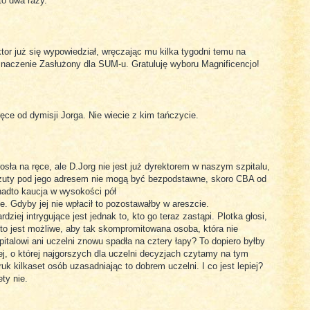
to dwa razy.
or już się wypowiedział, wręczając mu kilka tygodni temu na
znaczenie Zasłużony dla SUM-u. Gratuluję wyboru Magnificencjo!
ęce od dymisji Jorga. Nie wiecie z kim tańczycie.
osła na ręce, ale D.Jorg nie jest już dyrektorem w naszym szpitalu,
rzuty pod jego adresem nie mogą być bezpodstawne, skoro CBA od
nadto kaucja w wysokości pół
e. Gdyby jej nie wpłacił to pozostawałby w areszcie.
rdziej intrygujące jest jednak to, kto go teraz zastąpi. Plotka głosi,
to jest możliwe, aby tak skompromitowana osoba, która nie
italowi ani uczelni znowu spadła na cztery łapy? To dopiero byłby
j, o której najgorszych dla uczelni decyzjach czytamy na tym
k kilkaset osób uzasadniając to dobrem uczelni. I co jest lepiej?
ty nie.