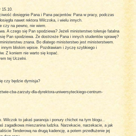
 15.10.
ciwość dosięgnie Pana i Pana pacjentów. Pana w pracy, podczas
dosięgła nawet rektora Wilczoka, i wielu innych.
le czy na pewno, nie wiem.
a. A czego się Pan spodziewa? Jeżeli ministerstwo toleruje fatalna
 się Pan spodziewa. Że dostrzeże Pana i innych studentów sprawę?
ministerstwu znana. Bo dlatego ministerstwo jest ministerstwem.
innym bliskim wpisie. Pozdrawiam i życzę szybkiego i
w. Z koniem nie warto się kopać.
m tej Uczelni.
ę czy będzie dymisja?
dztwie-cba-zarzuty-dla-dyrektora-uniwersyteckiego-centrum-
 Wilczok to jakaś paranoja i ponury chichot na tym blogu...
kaś zagadkowa mieszanina ludzka. Narzekacie, narzekacie, a jak
raliście Tenderową na drugą kadencję, a potem przedłużenie jej