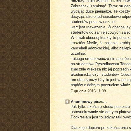
możliwych dla własnej uczelni i kwal
Zabrzański zamknąć. Teraz studenc
wydając duże pieniądze. Te koszty
decyzje, skoro jednoosobowo odpow
studentów przeciw uczelni
wart jest rozważenia. W obecnej s
studentów do zamiejscowych zajęć.
W chwili obecnej koszty te ponoszą 
kosztów. Myślę, że najlepiej zrobi
kancelarii adwokackiej, albo najlep
uczelnię.
Takiego średniowiecza nie sposób d
na studentów. Pyszałkowata Tender
znacznie większą niż jej poprzedni
akademicką czyli studentów. Obecny
ten stan rzeczy.Czy to jest w por
rządów z dobrym poczuciem władz 
7 grudnia 2016 11:08
Anonimowy pisze...
Jak tylko skończę studia poproszę
ustosunkowanie się do tych płatny
Podkreślam jest to jedyny taki wydz
Dlaczego dopiero po zakończeniu 