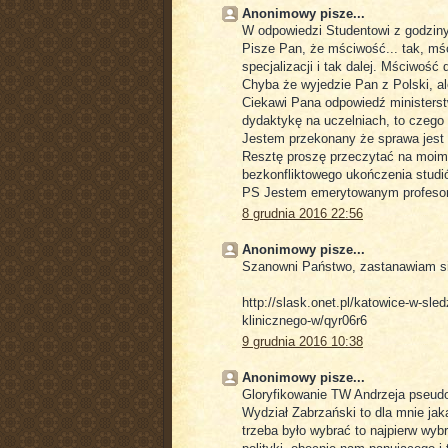
Anonimowy pisze...
W odpowiedzi Studentowi z godziny
Pisze Pan, że mściwość... tak, mś
specjalizacji i tak dalej. Mściwość 
Chyba że wyjedzie Pan z Polski, a
Ciekawi Pana odpowiedź ministerstw
dydaktykę na uczelniach, to czego
Jestem przekonany że sprawa jest 
Resztę proszę przeczytać na moim 
bezkonfliktowego ukończenia studió
PS Jestem emerytowanym profesore
8 grudnia 2016 22:56
Anonimowy pisze...
Szanowni Państwo, zastanawiam si
http://slask.onet.pl/katowice-w-sle
klinicznego-w/qyr06r6
9 grudnia 2016 10:38
Anonimowy pisze...
Gloryfikowanie TW Andrzeja pseudo.
Wydział Zabrzański to dla mnie ja
trzeba było wybrać to najpierw wyb