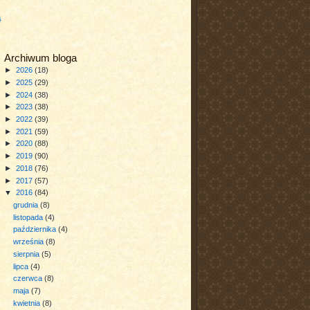
a
Archiwum bloga
►
2026
(18)
►
2025
(29)
►
2024
(38)
►
2023
(38)
►
2022
(39)
►
2021
(59)
►
2020
(88)
►
2019
(90)
►
2018
(76)
►
2017
(57)
▼
2016
(84)
grudnia
(8)
listopada
(4)
października
(4)
września
(8)
sierpnia
(5)
lipca
(4)
czerwca
(8)
maja
(7)
kwietnia
(8)