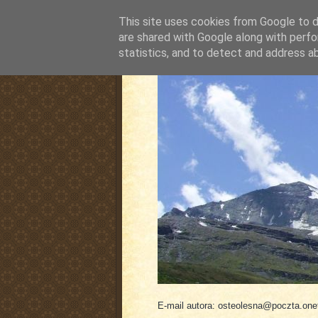
This site uses cookies from Google to de
are shared with Google along with perfo
statistics, and to detect and address a
pluskiewicz.blogspot
E-mail autora: osteolesna@poczta.onet