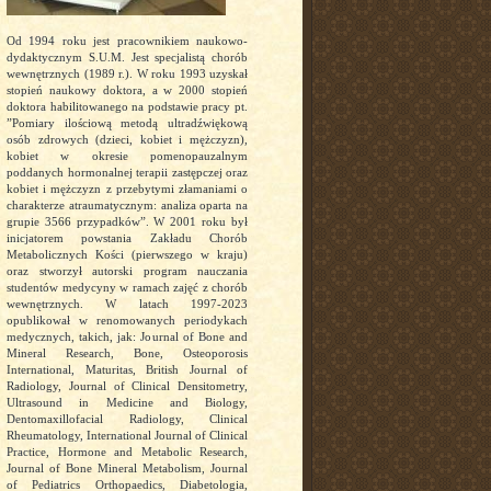
Od 1994 roku jest pracownikiem naukowo-
dydaktycznym S.U.M. Jest specjalistą chorób
wewnętrznych (1989 r.). W roku 1993 uzyskał
stopień naukowy doktora, a w 2000 stopień
doktora habilitowanego na podstawie pracy pt.
”Pomiary ilościową metodą ultradźwiękową
osób zdrowych (dzieci, kobiet i mężczyzn),
kobiet w okresie pomenopauzalnym
poddanych hormonalnej terapii zastępczej oraz
kobiet i mężczyzn z przebytymi złamaniami o
charakterze atraumatycznym: analiza oparta na
grupie 3566 przypadków”. W 2001 roku był
inicjatorem powstania Zakładu Chorób
Metabolicznych Kości (pierwszego w kraju)
oraz stworzył autorski program nauczania
studentów medycyny w ramach zajęć z chorób
wewnętrznych. W latach 1997-2023
opublikował w renomowanych periodykach
medycznych, takich, jak: Journal of Bone and
Mineral Research, Bone, Osteoporosis
International, Maturitas, British Journal of
Radiology, Journal of Clinical Densitometry,
Ultrasound in Medicine and Biology,
Dentomaxillofacial Radiology, Clinical
Rheumatology, International Journal of Clinical
Practice, Hormone and Metabolic Research,
Journal of Bone Mineral Metabolism, Journal
of Pediatrics Orthopaedics, Diabetologia,