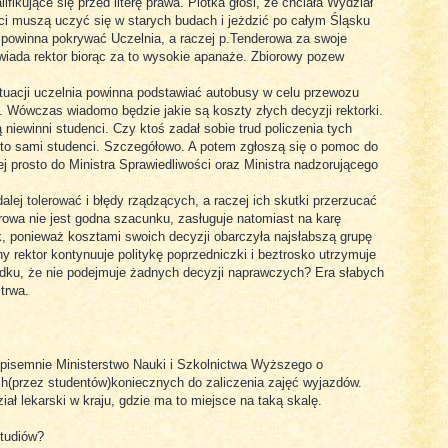
ifikujące się przed literę prawa. Plotka głosi, że chciała Wydział
i muszą uczyć się w starych budach i jeżdzić po całym Śląsku
 powinna pokrywać Uczelnia, a raczej p.Tenderowa za swoje
iada rektor biorąc za to wysokie apanaże. Zbiorowy pozew
ytuacji uczelnia powinna podstawiać autobusy w celu przewozu
 Wówczas wiadomo będzie jakie są koszty złych decyzji rektorki.
niewinni studenci. Czy ktoś zadał sobie trud policzenia tych
ą to sami studenci. Szczegółowo. A potem zgłoszą się o pomoc do
iej prosto do Ministra Sprawiedliwości oraz Ministra nadzorującego
alej tolerować i błędy rządzących, a raczej ich skutki przerzucać
owa nie jest godna szacunku, zasługuje natomiast na karę
k, ponieważ kosztami swoich decyzji obarczyła najsłabszą grupę
 rektor kontynuuje politykę poprzedniczki i beztrosko utrzymuje
ządku, że nie podejmuje żadnych decyzji naprawczych? Era słabych
trwa.
 pisemnie Ministerstwo Nauki i Szkolnictwa Wyższego o
ch(przez studentów)koniecznych do zaliczenia zajęć wyjazdów.
iał lekarski w kraju, gdzie ma to miejsce na taką skalę.
studiów?