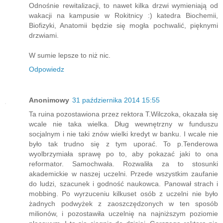
Odnośnie rewitalizacji, to nawet kilka drzwi wymieniają od
wakacji na kampusie w Rokitnicy :) katedra Biochemii,
Biofizyki, Anatomii będzie się mogła pochwalić, pięknymi
drzwiami.
W sumie lepsze to niż nic.
Odpowiedz
Anonimowy
31 października 2014 15:55
Ta ruina pozostawiona przez rektora T.Wilczoka, okazała się
wcale nie taka wielka. Dług wewnętrzny w funduszu
socjalnym i nie taki znów wielki kredyt w banku. I wcale nie
było tak trudno się z tym uporać. To p.Tenderowa
wyolbrzymiała sprawę po to, aby pokazać jaki to ona
reformator. Samochwała. Rozwaliła za to stosunki
akademickie w naszej uczelni. Przede wszystkim zaufanie
do ludzi, szacunek i godność naukowca. Panował strach i
mobbing. Po wyrzuceniu kilkuset osób z uczelni nie było
żadnych podwyżek z zaoszczędzonych w ten sposób
milionów, i pozostawiła uczelnię na najniższym poziomie