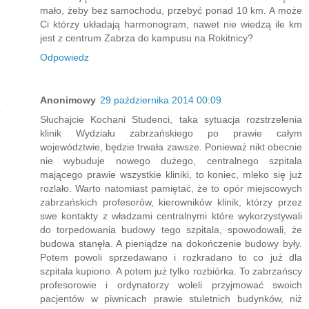
mało, żeby bez samochodu, przebyć ponad 10 km. A może
Ci którzy układają harmonogram, nawet nie wiedzą ile km
jest z centrum Zabrza do kampusu na Rokitnicy?
Odpowiedz
Anonimowy
29 października 2014 00:09
Słuchajcie Kochani Studenci, taka sytuacja rozstrzelenia
klinik Wydziału zabrzańskiego po prawie całym
województwie, będzie trwała zawsze. Ponieważ nikt obecnie
nie wybuduje nowego dużego, centralnego szpitala
mającego prawie wszystkie kliniki, to koniec, mleko się już
rozlało. Warto natomiast pamiętać, że to opór miejscowych
zabrzańskich profesorów, kierowników klinik, którzy przez
swe kontakty z władzami centralnymi które wykorzystywali
do torpedowania budowy tego szpitala, spowodowali, że
budowa stanęła. A pieniądze na dokończenie budowy były.
Potem powoli sprzedawano i rozkradano to co już dla
szpitala kupiono. A potem już tylko rozbiórka. To zabrzańscy
profesorowie i ordynatorzy woleli przyjmować swoich
pacjentów w piwnicach prawie stuletnich budynków, niż