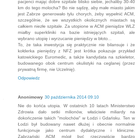
pacjenci mając dobre szpitale blisko siebie, jechaliby 30-40
km do tego molocha? Bo nie sądzę, aby małe miasto jakim
jest Zabrze generowało tylu chorych, żeby wypełnić ACM,
szczególnie, że we wszystkich okolicznych miastach są
całkiem niezłe szpitale. Za utopione w ACM pieniądze WLZ
miałby superkliniki na bazie istniejących szpitali, ale
wybrano utopię i wyrzucanie pieniędzy w błoto...
To, że taka inwestycja się praktycznie nie bilansuje i że
kołderka pieniędzy z NFZ jest krótka pokazuje przykład
katowickiego Euromedic, a także kandydata na szkieletor,
budowanego obok centrum okulistyki na ceglanej (przez
prywatną firmę, nie Uczelnię).
Odpowiedz
Anonimowy
30 października 2014 09:10
Nie do końća utopia. W ostatnich 10 latach Ministerstwo
Zdrowia dało setki milionów, właściwie miliardy na
dokończenie takich "molochów" w Łodzi i Gdańsku. Ten w
Łodzi był budowany nawet dłużej i obecnie normalnie
funkcjonuje jako centrum dydaktyczne i kliniczne.
Zabrzański ACM mógł być rzeczywiście bardzo