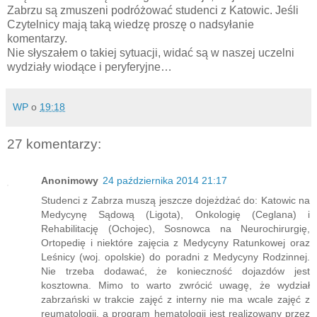
Zabrzu są zmuszeni podróżować studenci z Katowic. Jeśli
Czytelnicy mają taką wiedzę proszę o nadsyłanie
komentarzy.
Nie słyszałem o takiej sytuacji, widać są w naszej uczelni
wydziały wiodące i peryferyjne…
WP
o
19:18
27 komentarzy:
Anonimowy
24 października 2014 21:17
Studenci z Zabrza muszą jeszcze dojeżdżać do: Katowic na
Medycynę Sądową (Ligota), Onkologię (Ceglana) i
Rehabilitację (Ochojec), Sosnowca na Neurochirurgię,
Ortopedię i niektóre zajęcia z Medycyny Ratunkowej oraz
Leśnicy (woj. opolskie) do poradni z Medycyny Rodzinnej.
Nie trzeba dodawać, że konieczność dojazdów jest
kosztowna. Mimo to warto zwrócić uwagę, że wydział
zabrzański w trakcie zajęć z interny nie ma wcale zajęć z
reumatologii, a program hematologii jest realizowany przez