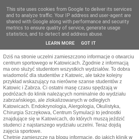
This site uses cookies from Google to deliver its services
pluskiewicz.blogspot.com
and to analyze traffic. Your IP address and user-agent are
shared with Google along with performance and security
metrics to ensure quality of service, generate usage
statistics, and to detect and address abuse.
piątek, 24 października 2014
Równi i równiejsi
LEARN MORE
GOT IT
Dziś na stronie uczelni zamieszczono informacje o otwarciu
centrum sportowego w Katowicach. Zgodnie z informacją
ma ono służyć studentom wszystkich wydziałów. To dobra
wiadomość dla studentów z Katowic, ale także kolejny
przykład wskazujący na nierówne szanse studentów z
Katowic i Zabrza. Ci ostatni masę czasu spędzają w
podróżach do klinik należących nominalnie do wydziału
zabrzańskiego, ale zlokalizowanych w odległych
Katowicach. Endokrynologia, Alergologia, Okulistyka,
Chirurgia Szczękowa, Centrum Symulacji to jednostki
znajdujące się w Katowicach, do których muszą jeździć
studenci z najstarszego wydziału uczelni. Teraz dojdą
zajęcia sportowe.
Chętnie zamieszczę na blogu informacje, do jakich klinik w