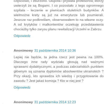
częściowo, i zburzono. Głupota i prywata profesorów, którzy
uwierzyli że są Bogami. I co pozostało z tego ogromnego
szpitala - leczenie w piwnicach stuletnich budynków. A
wielmożne krety są już na emeryturze lub poumierali.
Jeszcze raz podkreślam, obserwowałem to na własne oczy.
A od krytyków i malkontentów oczekuję przedstawienia
chociażby tylko zarysu planu rewitalizacji Uczelni w Zabrzu.
Odpowiedz
Anonimowy
31 października 2014 10:36
Lepiej nie będzie, ta jedna rzecz jest pewna na 100%.
Dlaczego inne rady wydziału głosują nad ważnymi
sprawami dydaktycznymi, a podczas zabrzańskich punktem
głównym są uznania dyplomów absolwentów ukrainskich ?
Przy okazji, kto sprawdza ich wiedzę i przygotowanie do
zawodu ? Jest jakaś komisja ? Kto w niej jest ?
Odpowiedz
Anonimowy
31 października 2014 12:23