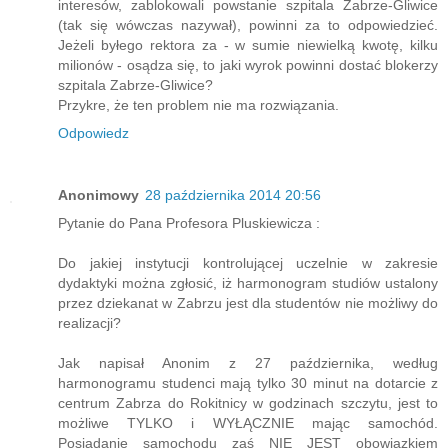
interesów, zablokowali powstanie szpitala Zabrze-Gliwice
(tak się wówczas nazywał), powinni za to odpowiedzieć.
Jeżeli byłego rektora za - w sumie niewielką kwotę, kilku
milionów - osądza się, to jaki wyrok powinni dostać blokerzy
szpitala Zabrze-Gliwice?
Przykre, że ten problem nie ma rozwiązania.
Odpowiedz
Anonimowy
28 października 2014 20:56
Pytanie do Pana Profesora Pluskiewicza :
Do jakiej instytucji kontrolującej uczelnie w zakresie
dydaktyki można zgłosić, iż harmonogram studiów ustalony
przez dziekanat w Zabrzu jest dla studentów nie możliwy do
realizacji?
Jak napisał Anonim z 27 października, według
harmonogramu studenci mają tylko 30 minut na dotarcie z
centrum Zabrza do Rokitnicy w godzinach szczytu, jest to
możliwe TYLKO i WYŁĄCZNIE mając samochód.
Posiadanie samochodu zaś NIE JEST obowiązkiem