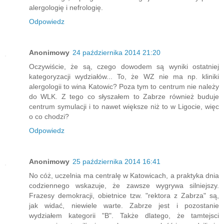
alergologię i nefrologię.
Odpowiedz
Anonimowy
24 października 2014 21:20
Oczywiście, że są, czego dowodem są wyniki ostatniej
kategoryzacji wydziałów... To, że WZ nie ma np. kliniki
alergologii to wina Katowic? Poza tym to centrum nie należy
do WLK. Z tego co słyszałem to Zabrze również buduje
centrum symulacji i to nawet większe niż to w Ligocie, więc
o co chodzi?
Odpowiedz
Anonimowy
25 października 2014 16:41
No cóż, uczelnia ma centralę w Katowicach, a praktyka dnia
codziennego wskazuje, że zawsze wygrywa silniejszy.
Frazesy demokracji, obietnice tzw. "rektora z Zabrza" są,
jak widać, niewiele warte. Zabrze jest i pozostanie
wydziałem kategorii "B". Także dlatego, że tamtejsci