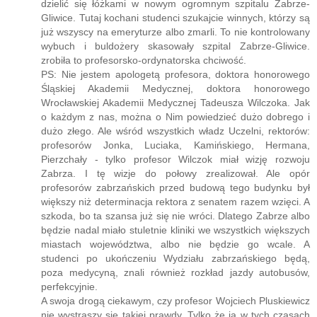
dzielić się łóżkami w nowym ogromnym szpitalu Zabrze-
Gliwice. Tutaj kochani studenci szukajcie winnych, którzy są
już wszyscy na emeryturze albo zmarli. To nie kontrolowany
wybuch i buldożery skasowały szpital Zabrze-Gliwice.
zrobiła to profesorsko-ordynatorska chciwość.
PS: Nie jestem apologetą profesora, doktora honorowego
Śląskiej Akademii Medycznej, doktora honorowego
Wrocławskiej Akademii Medycznej Tadeusza Wilczoka. Jak
o każdym z nas, można o Nim powiedzieć dużo dobrego i
dużo złego. Ale wśród wszystkich władz Uczelni, rektorów:
profesorów Jonka, Luciaka, Kamińskiego, Hermana,
Pierzchały - tylko profesor Wilczok miał wizję rozwoju
Zabrza. I tę wizje do połowy zrealizował. Ale opór
profesorów zabrzańskich przed budową tego budynku był
większy niż determinacja rektora z senatem razem wzięci. A
szkoda, bo ta szansa już się nie wróci. Dlatego Zabrze albo
będzie nadal miało stuletnie kliniki we wszystkich większych
miastach województwa, albo nie będzie go wcale. A
studenci po ukończeniu Wydziału zabrzańskiego będą,
poza medycyną, znali również rozkład jazdy autobusów,
perfekcyjnie.
A swoja drogą ciekawym, czy profesor Wojciech Pluskiewicz
nie wystraszy się takiej prawdy. Tylko że ja w tych czasach