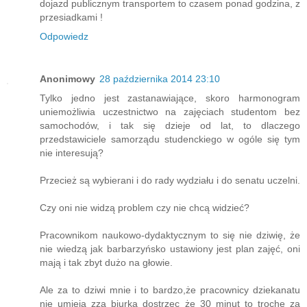
dojazd publicznym transportem to czasem ponad godzina, z
przesiadkami !
Odpowiedz
Anonimowy
28 października 2014 23:10
Tylko jedno jest zastanawiające, skoro harmonogram
uniemożliwia uczestnictwo na zajęciach studentom bez
samochodów, i tak się dzieje od lat, to dlaczego
przedstawiciele samorządu studenckiego w ogóle się tym
nie interesują?
Przecież są wybierani i do rady wydziału i do senatu uczelni.
Czy oni nie widzą problem czy nie chcą widzieć?
Pracownikom naukowo-dydaktycznym to się nie dziwię, że
nie wiedzą jak barbarzyńsko ustawiony jest plan zajęć, oni
mają i tak zbyt dużo na głowie.
Ale za to dziwi mnie i to bardzo,że pracownicy dziekanatu
nie umieją zza biurka dostrzec że 30 minut to trochę za