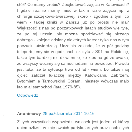
stół? Co mamy zrobić? Zbojkotować zajęcia w Katowicach?
I gdzie realnie mamy mieć w takim razie zajęcia np. z
chirurgii szczękowo-twarzowej, skoro - zgodnie z tym, co
wiem - takiej kliniki w Zabrzu już po prostu nie ma?
Większość z nas po początkowych latach studiów wie tyle,
że po tej uczelni nie można spodziewać się niczego
dobrego - kolejne odsłony niektórych katedr tylko nas w tym
poczuciu utwierdzają. Uczelnia zakłada, że w pół godziny
teleportujemy się w godzinach szczytu z SK1 na Rokitnicę,
także tym bardziej nie dziwi mnie, że ktoś na górze uważa,
że wszyscy wozimy się samochodami na powietrze. Prawda
jest taka, że ta sytuacja trwa od lat - wiem, bo także mój
ojciec zaliczał tułaczkę między Katowicami, Zabrzem,
Bytomiem a Tarnowskimi Górami, niestety wówczas mało
kto miał samochód (lata 1979-85).
Odpowiedz
Anonimowy
28 października 2014 10:16
Z tych wszystkich wypowiedzi wniosek jest jeden: ci którzy
uniemożliwili, w imię swoich partykularnych oraz osobistych