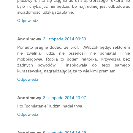
płacowym. I to się ciągnie do dzisiaj. Gorszego rektora nie
było i chyba już nie będzie, bo najtrudniej jest odbudować
świadomośc ludzką i zaufanie.
Odpowiedz
Anonimowy
3 listopada 2014 09:53
Ponadto pragnę dodać, że prof. T.Wilczok będąc rektorem
nie zwalniał ludzi, nie przenosił, nie pomiatał i nie
mobbingował. Robiła to potem rektorka. Krzywdziła bez
żadnych powodów i inspirowała do tego samego
kuraszewską, nagradzając ją za to wielkimi premiami.
Odpowiedz
Anonimowy
3 listopada 2014 23:07
I to "pomiatanie" ludźmi nadal trwa...
Odpowiedz
Anonimowy
9 listopada 2014 14:29