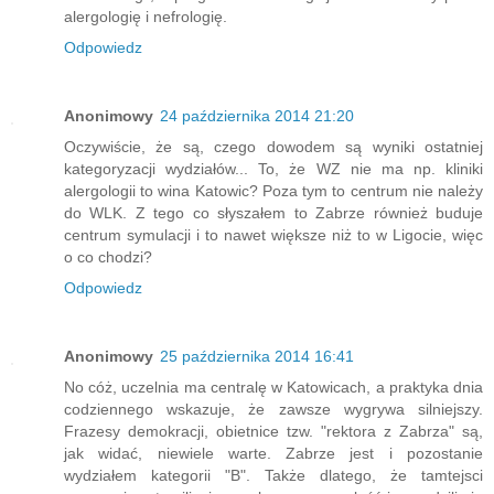
alergologię i nefrologię.
Odpowiedz
Anonimowy
24 października 2014 21:20
Oczywiście, że są, czego dowodem są wyniki ostatniej
kategoryzacji wydziałów... To, że WZ nie ma np. kliniki
alergologii to wina Katowic? Poza tym to centrum nie należy
do WLK. Z tego co słyszałem to Zabrze również buduje
centrum symulacji i to nawet większe niż to w Ligocie, więc
o co chodzi?
Odpowiedz
Anonimowy
25 października 2014 16:41
No cóż, uczelnia ma centralę w Katowicach, a praktyka dnia
codziennego wskazuje, że zawsze wygrywa silniejszy.
Frazesy demokracji, obietnice tzw. "rektora z Zabrza" są,
jak widać, niewiele warte. Zabrze jest i pozostanie
wydziałem kategorii "B". Także dlatego, że tamtejsci