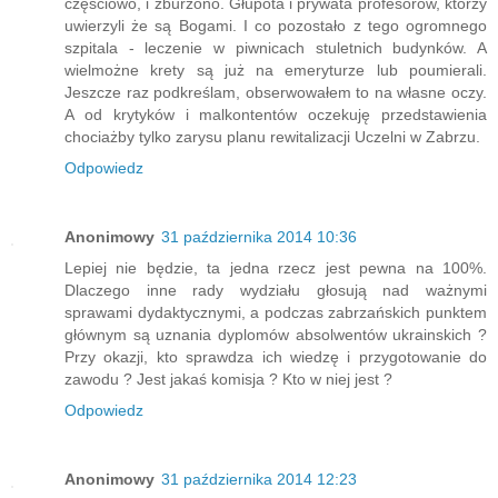
częściowo, i zburzono. Głupota i prywata profesorów, którzy
uwierzyli że są Bogami. I co pozostało z tego ogromnego
szpitala - leczenie w piwnicach stuletnich budynków. A
wielmożne krety są już na emeryturze lub poumierali.
Jeszcze raz podkreślam, obserwowałem to na własne oczy.
A od krytyków i malkontentów oczekuję przedstawienia
chociażby tylko zarysu planu rewitalizacji Uczelni w Zabrzu.
Odpowiedz
Anonimowy
31 października 2014 10:36
Lepiej nie będzie, ta jedna rzecz jest pewna na 100%.
Dlaczego inne rady wydziału głosują nad ważnymi
sprawami dydaktycznymi, a podczas zabrzańskich punktem
głównym są uznania dyplomów absolwentów ukrainskich ?
Przy okazji, kto sprawdza ich wiedzę i przygotowanie do
zawodu ? Jest jakaś komisja ? Kto w niej jest ?
Odpowiedz
Anonimowy
31 października 2014 12:23