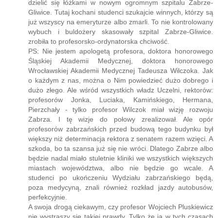
dzielić się łóżkami w nowym ogromnym szpitalu Zabrze-
Gliwice. Tutaj kochani studenci szukajcie winnych, którzy są
już wszyscy na emeryturze albo zmarli. To nie kontrolowany
wybuch i buldożery skasowały szpital Zabrze-Gliwice.
zrobiła to profesorsko-ordynatorska chciwość.
PS: Nie jestem apologetą profesora, doktora honorowego
Śląskiej Akademii Medycznej, doktora honorowego
Wrocławskiej Akademii Medycznej Tadeusza Wilczoka. Jak
o każdym z nas, można o Nim powiedzieć dużo dobrego i
dużo złego. Ale wśród wszystkich władz Uczelni, rektorów:
profesorów Jonka, Luciaka, Kamińskiego, Hermana,
Pierzchały - tylko profesor Wilczok miał wizję rozwoju
Zabrza. I tę wizje do połowy zrealizował. Ale opór
profesorów zabrzańskich przed budową tego budynku był
większy niż determinacja rektora z senatem razem wzięci. A
szkoda, bo ta szansa już się nie wróci. Dlatego Zabrze albo
będzie nadal miało stuletnie kliniki we wszystkich większych
miastach województwa, albo nie będzie go wcale. A
studenci po ukończeniu Wydziału zabrzańskiego będą,
poza medycyną, znali również rozkład jazdy autobusów,
perfekcyjnie.
A swoja drogą ciekawym, czy profesor Wojciech Pluskiewicz
nie wystraszy się takiej prawdy. Tylko że ja w tych czasach