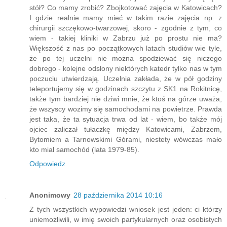
stół? Co mamy zrobić? Zbojkotować zajęcia w Katowicach?
I gdzie realnie mamy mieć w takim razie zajęcia np. z
chirurgii szczękowo-twarzowej, skoro - zgodnie z tym, co
wiem - takiej kliniki w Zabrzu już po prostu nie ma?
Większość z nas po początkowych latach studiów wie tyle,
że po tej uczelni nie można spodziewać się niczego
dobrego - kolejne odsłony niektórych katedr tylko nas w tym
poczuciu utwierdzają. Uczelnia zakłada, że w pół godziny
teleportujemy się w godzinach szczytu z SK1 na Rokitnicę,
także tym bardziej nie dziwi mnie, że ktoś na górze uważa,
że wszyscy wozimy się samochodami na powietrze. Prawda
jest taka, że ta sytuacja trwa od lat - wiem, bo także mój
ojciec zaliczał tułaczkę między Katowicami, Zabrzem,
Bytomiem a Tarnowskimi Górami, niestety wówczas mało
kto miał samochód (lata 1979-85).
Odpowiedz
Anonimowy
28 października 2014 10:16
Z tych wszystkich wypowiedzi wniosek jest jeden: ci którzy
uniemożliwili, w imię swoich partykularnych oraz osobistych