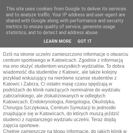
This site uses cookies from Google to deliver its services
pluskiewicz.blogspot.com
and to analyze traffic. Your IP address and user-agent are
shared with Google along with performance and security
metrics to ensure quality of service, generate usage
statistics, and to detect and address abuse.
piątek, 24 października 2014
Równi i równiejsi
LEARN MORE
GOT IT
Dziś na stronie uczelni zamieszczono informacje o otwarciu
centrum sportowego w Katowicach. Zgodnie z informacją
ma ono służyć studentom wszystkich wydziałów. To dobra
wiadomość dla studentów z Katowic, ale także kolejny
przykład wskazujący na nierówne szanse studentów z
Katowic i Zabrza. Ci ostatni masę czasu spędzają w
podróżach do klinik należących nominalnie do wydziału
zabrzańskiego, ale zlokalizowanych w odległych
Katowicach. Endokrynologia, Alergologia, Okulistyka,
Chirurgia Szczękowa, Centrum Symulacji to jednostki
znajdujące się w Katowicach, do których muszą jeździć
studenci z najstarszego wydziału uczelni. Teraz dojdą
zajęcia sportowe.
Chętnie zamieszczę na blogu informacje, do jakich klinik w