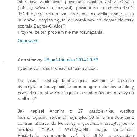
interesów, zablokowali powstanie szpitala Zabrze-Gliwice
(tak się wówczas nazywał), powinni za to odpowiedzieć.
Jeżeli byłego rektora za - w sumie niewielką kwotę, kilku
milionów - osądza się, to jaki wyrok powinni dostać blokerzy
szpitala Zabrze-Gliwice?
Przykre, że ten problem nie ma rozwiązania.
Odpowiedz
Anonimowy
28 października 2014 20:56
Pytanie do Pana Profesora Pluskiewicza :
Do jakiej instytucji kontrolującej uczelnie w zakresie
dydaktyki można zgłosić, iż harmonogram studiów ustalony
przez dziekanat w Zabrzu jest dla studentów nie możliwy do
realizacji?
Jak napisał Anonim z 27 października, według
harmonogramu studenci mają tylko 30 minut na dotarcie z
centrum Zabrza do Rokitnicy w godzinach szczytu, jest to
możliwe TYLKO i WYŁĄCZNIE mając samochód.
Posiadanie samochodu zaś NIE JEST obowiązkiem