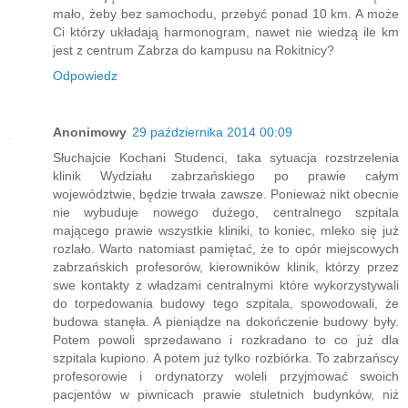
mało, żeby bez samochodu, przebyć ponad 10 km. A może
Ci którzy układają harmonogram, nawet nie wiedzą ile km
jest z centrum Zabrza do kampusu na Rokitnicy?
Odpowiedz
Anonimowy
29 października 2014 00:09
Słuchajcie Kochani Studenci, taka sytuacja rozstrzelenia
klinik Wydziału zabrzańskiego po prawie całym
województwie, będzie trwała zawsze. Ponieważ nikt obecnie
nie wybuduje nowego dużego, centralnego szpitala
mającego prawie wszystkie kliniki, to koniec, mleko się już
rozlało. Warto natomiast pamiętać, że to opór miejscowych
zabrzańskich profesorów, kierowników klinik, którzy przez
swe kontakty z władzami centralnymi które wykorzystywali
do torpedowania budowy tego szpitala, spowodowali, że
budowa stanęła. A pieniądze na dokończenie budowy były.
Potem powoli sprzedawano i rozkradano to co już dla
szpitala kupiono. A potem już tylko rozbiórka. To zabrzańscy
profesorowie i ordynatorzy woleli przyjmować swoich
pacjentów w piwnicach prawie stuletnich budynków, niż