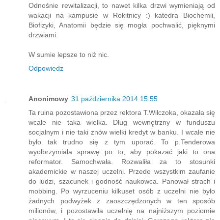
Odnośnie rewitalizacji, to nawet kilka drzwi wymieniają od
wakacji na kampusie w Rokitnicy :) katedra Biochemii,
Biofizyki, Anatomii będzie się mogła pochwalić, pięknymi
drzwiami.
W sumie lepsze to niż nic.
Odpowiedz
Anonimowy
31 października 2014 15:55
Ta ruina pozostawiona przez rektora T.Wilczoka, okazała się
wcale nie taka wielka. Dług wewnętrzny w funduszu
socjalnym i nie taki znów wielki kredyt w banku. I wcale nie
było tak trudno się z tym uporać. To p.Tenderowa
wyolbrzymiała sprawę po to, aby pokazać jaki to ona
reformator. Samochwała. Rozwaliła za to stosunki
akademickie w naszej uczelni. Przede wszystkim zaufanie
do ludzi, szacunek i godność naukowca. Panował strach i
mobbing. Po wyrzuceniu kilkuset osób z uczelni nie było
żadnych podwyżek z zaoszczędzonych w ten sposób
milionów, i pozostawiła uczelnię na najniższym poziomie