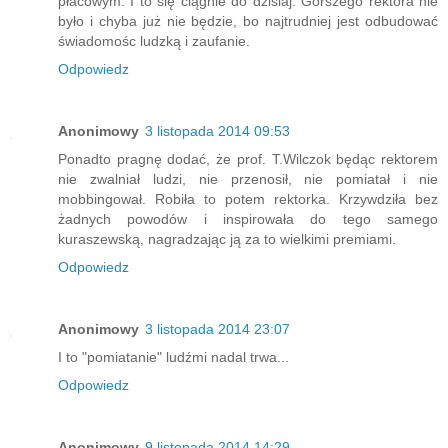
płacowym. I to się ciągnie do dzisiaj. Gorszego rektora nie
było i chyba już nie będzie, bo najtrudniej jest odbudować
świadomośc ludzką i zaufanie.
Odpowiedz
Anonimowy
3 listopada 2014 09:53
Ponadto pragnę dodać, że prof. T.Wilczok będąc rektorem
nie zwalniał ludzi, nie przenosił, nie pomiatał i nie
mobbingował. Robiła to potem rektorka. Krzywdziła bez
żadnych powodów i inspirowała do tego samego
kuraszewską, nagradzając ją za to wielkimi premiami.
Odpowiedz
Anonimowy
3 listopada 2014 23:07
I to "pomiatanie" ludźmi nadal trwa...
Odpowiedz
Anonimowy
9 listopada 2014 14:29