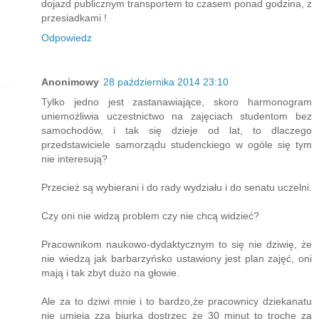
dojazd publicznym transportem to czasem ponad godzina, z
przesiadkami !
Odpowiedz
Anonimowy
28 października 2014 23:10
Tylko jedno jest zastanawiające, skoro harmonogram
uniemożliwia uczestnictwo na zajęciach studentom bez
samochodów, i tak się dzieje od lat, to dlaczego
przedstawiciele samorządu studenckiego w ogóle się tym
nie interesują?
Przecież są wybierani i do rady wydziału i do senatu uczelni.
Czy oni nie widzą problem czy nie chcą widzieć?
Pracownikom naukowo-dydaktycznym to się nie dziwię, że
nie wiedzą jak barbarzyńsko ustawiony jest plan zajęć, oni
mają i tak zbyt dużo na głowie.
Ale za to dziwi mnie i to bardzo,że pracownicy dziekanatu
nie umieją zza biurka dostrzec że 30 minut to trochę za