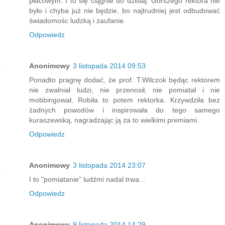
płacowym. I to się ciągnie do dzisiaj. Gorszego rektora nie
było i chyba już nie będzie, bo najtrudniej jest odbudować
świadomośc ludzką i zaufanie.
Odpowiedz
Anonimowy
3 listopada 2014 09:53
Ponadto pragnę dodać, że prof. T.Wilczok będąc rektorem
nie zwalniał ludzi, nie przenosił, nie pomiatał i nie
mobbingował. Robiła to potem rektorka. Krzywdziła bez
żadnych powodów i inspirowała do tego samego
kuraszewską, nagradzając ją za to wielkimi premiami.
Odpowiedz
Anonimowy
3 listopada 2014 23:07
I to "pomiatanie" ludźmi nadal trwa...
Odpowiedz
Anonimowy
9 listopada 2014 14:29