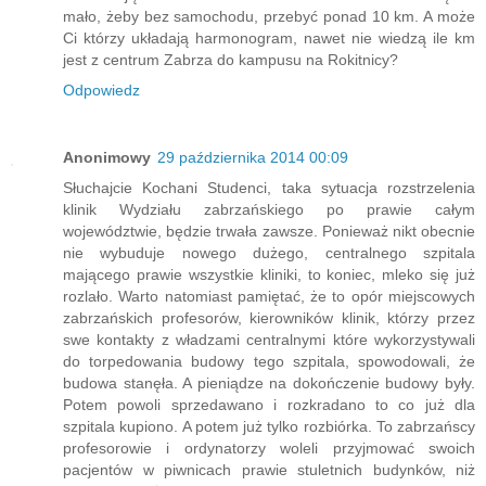
mało, żeby bez samochodu, przebyć ponad 10 km. A może
Ci którzy układają harmonogram, nawet nie wiedzą ile km
jest z centrum Zabrza do kampusu na Rokitnicy?
Odpowiedz
Anonimowy
29 października 2014 00:09
Słuchajcie Kochani Studenci, taka sytuacja rozstrzelenia
klinik Wydziału zabrzańskiego po prawie całym
województwie, będzie trwała zawsze. Ponieważ nikt obecnie
nie wybuduje nowego dużego, centralnego szpitala
mającego prawie wszystkie kliniki, to koniec, mleko się już
rozlało. Warto natomiast pamiętać, że to opór miejscowych
zabrzańskich profesorów, kierowników klinik, którzy przez
swe kontakty z władzami centralnymi które wykorzystywali
do torpedowania budowy tego szpitala, spowodowali, że
budowa stanęła. A pieniądze na dokończenie budowy były.
Potem powoli sprzedawano i rozkradano to co już dla
szpitala kupiono. A potem już tylko rozbiórka. To zabrzańscy
profesorowie i ordynatorzy woleli przyjmować swoich
pacjentów w piwnicach prawie stuletnich budynków, niż