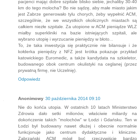
pacjenci mając dobre szpitale blisko siebie, jechaliby 30-40
km do tego molocha? Bo nie sądzę, aby małe miasto jakim
jest Zabrze generowało tylu chorych, żeby wypełnić ACM,
szczególnie, że we wszystkich okolicznych miastach są
całkiem niezłe szpitale. Za utopione w ACM pieniądze WLZ
miałby superkliniki na bazie istniejących szpitali, ale
wybrano utopię i wyrzucanie pieniędzy w błoto...
To, że taka inwestycja się praktycznie nie bilansuje i że
kołderka pieniędzy z NFZ jest krótka pokazuje przykład
katowickiego Euromedic, a także kandydata na szkieletor,
budowanego obok centrum okulistyki na ceglanej (przez
prywatną firmę, nie Uczelnię).
Odpowiedz
Anonimowy
30 października 2014 09:10
Nie do końća utopia. W ostatnich 10 latach Ministerstwo
Zdrowia dało setki milionów, właściwie miliardy na
dokończenie takich "molochów" w Łodzi i Gdańsku. Ten w
Łodzi był budowany nawet dłużej i obecnie normalnie
funkcjonuje jako centrum dydaktyczne i kliniczne.
Zabrzański ACM mógł być rzeczywiście bardzo