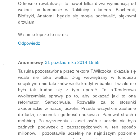
Odnośnie rewitalizacji, to nawet kilka drzwi wymieniają od
wakacji na kampusie w Rokitnicy :) katedra Biochemii,
Biofizyki, Anatomii będzie się mogła pochwalić, pięknymi
drzwiami.
W sumie lepsze to niż nic.
Odpowiedz
Anonimowy
31 października 2014 15:55
Ta ruina pozostawiona przez rektora T.Wilczoka, okazała się
wcale nie taka wielka. Dług wewnętrzny w funduszu
socjalnym i nie taki znów wielki kredyt w banku. I wcale nie
było tak trudno się z tym uporać. To p.Tenderowa
wyolbrzymiała sprawę po to, aby pokazać jaki to ona
reformator. Samochwała. Rozwaliła za to stosunki
akademickie w naszej uczelni. Przede wszystkim zaufanie
do ludzi, szacunek i godność naukowca. Panował strach i
mobbing. Po wyrzuceniu kilkuset osób z uczelni nie było
żadnych podwyżek z zaoszczędzonych w ten sposób
milionów, i pozostawiła uczelnię na najniższym poziomie