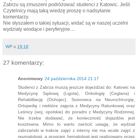
Zabrzu są zmuszeni podróżować studenci z Katowic. Jeśli
Czytelnicy mają taką wiedzę proszę o nadsyłanie
komentarzy.
Nie słyszałem o takiej sytuacji, widać są w naszej uczelni
wydziały wiodące i peryferyjne…
WP
o
19:18
27 komentarzy:
Anonimowy
24 października 2014 21:17
Studenci z Zabrza muszą jeszcze dojeżdżać do: Katowic na
Medycynę Sądową (Ligota), Onkologię (Ceglana) i
Rehabilitację (Ochojec), Sosnowca na Neurochirurgię,
Ortopedię i niektóre zajęcia z Medycyny Ratunkowej oraz
Leśnicy (woj. opolskie) do poradni z Medycyny Rodzinnej.
Nie trzeba dodawać, że konieczność dojazdów jest
kosztowna. Mimo to warto zwrócić uwagę, że wydział
zabrzański w trakcie zajęć z interny nie ma wcale zajęć z
reumatologii, a program hematologii jest realizowany przez