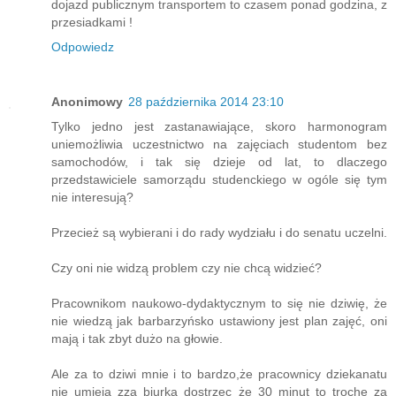
dojazd publicznym transportem to czasem ponad godzina, z
przesiadkami !
Odpowiedz
Anonimowy
28 października 2014 23:10
Tylko jedno jest zastanawiające, skoro harmonogram
uniemożliwia uczestnictwo na zajęciach studentom bez
samochodów, i tak się dzieje od lat, to dlaczego
przedstawiciele samorządu studenckiego w ogóle się tym
nie interesują?
Przecież są wybierani i do rady wydziału i do senatu uczelni.
Czy oni nie widzą problem czy nie chcą widzieć?
Pracownikom naukowo-dydaktycznym to się nie dziwię, że
nie wiedzą jak barbarzyńsko ustawiony jest plan zajęć, oni
mają i tak zbyt dużo na głowie.
Ale za to dziwi mnie i to bardzo,że pracownicy dziekanatu
nie umieją zza biurka dostrzec że 30 minut to trochę za