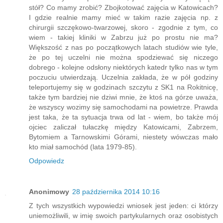
stół? Co mamy zrobić? Zbojkotować zajęcia w Katowicach?
I gdzie realnie mamy mieć w takim razie zajęcia np. z
chirurgii szczękowo-twarzowej, skoro - zgodnie z tym, co
wiem - takiej kliniki w Zabrzu już po prostu nie ma?
Większość z nas po początkowych latach studiów wie tyle,
że po tej uczelni nie można spodziewać się niczego
dobrego - kolejne odsłony niektórych katedr tylko nas w tym
poczuciu utwierdzają. Uczelnia zakłada, że w pół godziny
teleportujemy się w godzinach szczytu z SK1 na Rokitnicę,
także tym bardziej nie dziwi mnie, że ktoś na górze uważa,
że wszyscy wozimy się samochodami na powietrze. Prawda
jest taka, że ta sytuacja trwa od lat - wiem, bo także mój
ojciec zaliczał tułaczkę między Katowicami, Zabrzem,
Bytomiem a Tarnowskimi Górami, niestety wówczas mało
kto miał samochód (lata 1979-85).
Odpowiedz
Anonimowy
28 października 2014 10:16
Z tych wszystkich wypowiedzi wniosek jest jeden: ci którzy
uniemożliwili, w imię swoich partykularnych oraz osobistych