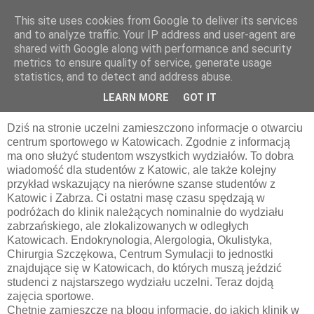
This site uses cookies from Google to deliver its services
pluskiewicz.blogspot.com
and to analyze traffic. Your IP address and user-agent are
shared with Google along with performance and security
metrics to ensure quality of service, generate usage
statistics, and to detect and address abuse.
piątek, 24 października 2014
Równi i równiejsi
LEARN MORE
GOT IT
Dziś na stronie uczelni zamieszczono informacje o otwarciu
centrum sportowego w Katowicach. Zgodnie z informacją
ma ono służyć studentom wszystkich wydziałów. To dobra
wiadomość dla studentów z Katowic, ale także kolejny
przykład wskazujący na nierówne szanse studentów z
Katowic i Zabrza. Ci ostatni masę czasu spędzają w
podróżach do klinik należących nominalnie do wydziału
zabrzańskiego, ale zlokalizowanych w odległych
Katowicach. Endokrynologia, Alergologia, Okulistyka,
Chirurgia Szczękowa, Centrum Symulacji to jednostki
znajdujące się w Katowicach, do których muszą jeździć
studenci z najstarszego wydziału uczelni. Teraz dojdą
zajęcia sportowe.
Chętnie zamieszczę na blogu informacje, do jakich klinik w