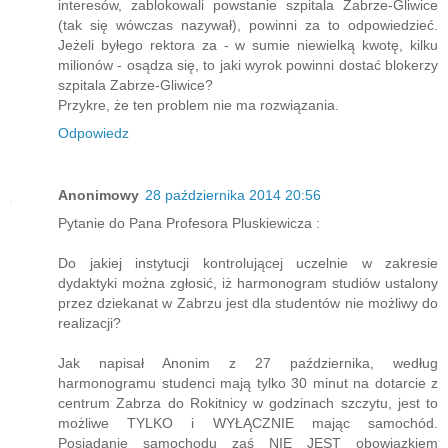
interesów, zablokowali powstanie szpitala Zabrze-Gliwice
(tak się wówczas nazywał), powinni za to odpowiedzieć.
Jeżeli byłego rektora za - w sumie niewielką kwotę, kilku
milionów - osądza się, to jaki wyrok powinni dostać blokerzy
szpitala Zabrze-Gliwice?
Przykre, że ten problem nie ma rozwiązania.
Odpowiedz
Anonimowy
28 października 2014 20:56
Pytanie do Pana Profesora Pluskiewicza :
Do jakiej instytucji kontrolującej uczelnie w zakresie
dydaktyki można zgłosić, iż harmonogram studiów ustalony
przez dziekanat w Zabrzu jest dla studentów nie możliwy do
realizacji?
Jak napisał Anonim z 27 października, według
harmonogramu studenci mają tylko 30 minut na dotarcie z
centrum Zabrza do Rokitnicy w godzinach szczytu, jest to
możliwe TYLKO i WYŁĄCZNIE mając samochód.
Posiadanie samochodu zaś NIE JEST obowiązkiem