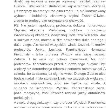
dzielić się łóżkami w nowym ogromnym szpitalu Zabrze-
Gliwice. Tutaj kochani studenci szukajcie winnych, którzy są
już wszyscy na emeryturze albo zmarli. To nie kontrolowany
wybuch i buldożery skasowały szpital Zabrze-Gliwice.
zrobiła to profesorsko-ordynatorska chciwość.
PS: Nie jestem apologetą profesora, doktora honorowego
Śląskiej Akademii Medycznej, doktora honorowego
Wrocławskiej Akademii Medycznej Tadeusza Wilczoka. Jak
o każdym z nas, można o Nim powiedzieć dużo dobrego i
dużo złego. Ale wśród wszystkich władz Uczelni, rektorów:
profesorów Jonka, Luciaka, Kamińskiego, Hermana,
Pierzchały - tylko profesor Wilczok miał wizję rozwoju
Zabrza. I tę wizje do połowy zrealizował. Ale opór
profesorów zabrzańskich przed budową tego budynku był
większy niż determinacja rektora z senatem razem wzięci. A
szkoda, bo ta szansa już się nie wróci. Dlatego Zabrze albo
będzie nadal miało stuletnie kliniki we wszystkich większych
miastach województwa, albo nie będzie go wcale. A
studenci po ukończeniu Wydziału zabrzańskiego będą,
poza medycyną, znali również rozkład jazdy autobusów,
perfekcyjnie.
A swoja drogą ciekawym, czy profesor Wojciech Pluskiewicz
nie wystraszy się takiej prawdy. Tylko że ja w tych czasach