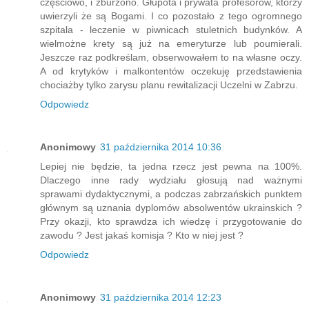
częściowo, i zburzono. Głupota i prywata profesorów, którzy
uwierzyli że są Bogami. I co pozostało z tego ogromnego
szpitala - leczenie w piwnicach stuletnich budynków. A
wielmożne krety są już na emeryturze lub poumierali.
Jeszcze raz podkreślam, obserwowałem to na własne oczy.
A od krytyków i malkontentów oczekuję przedstawienia
chociażby tylko zarysu planu rewitalizacji Uczelni w Zabrzu.
Odpowiedz
Anonimowy
31 października 2014 10:36
Lepiej nie będzie, ta jedna rzecz jest pewna na 100%.
Dlaczego inne rady wydziału głosują nad ważnymi
sprawami dydaktycznymi, a podczas zabrzańskich punktem
głównym są uznania dyplomów absolwentów ukrainskich ?
Przy okazji, kto sprawdza ich wiedzę i przygotowanie do
zawodu ? Jest jakaś komisja ? Kto w niej jest ?
Odpowiedz
Anonimowy
31 października 2014 12:23