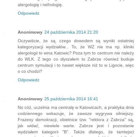
alergologię i nefrologię.
Odpowiedz
Anonimowy
24 października 2014 21:20
Oczywiście, że są, czego dowodem są wyniki ostatniej
kategoryzacji wydziałów... To, że WZ nie ma np. kliniki
alergologii to wina Katowic? Poza tym to centrum nie należy
do WLK. Z tego co słyszałem to Zabrze również buduje
centrum symulacji i to nawet większe niż to w Ligocie, więc
o co chodzi?
Odpowiedz
Anonimowy
25 października 2014 16:41
No cóż, uczelnia ma centralę w Katowicach, a praktyka dnia
codziennego wskazuje, że zawsze wygrywa silniejszy.
Frazesy demokracji, obietnice tzw. "rektora z Zabrza" są,
jak widać, niewiele warte. Zabrze jest i pozostanie
wydziałem kategorii "B". Także dlatego, że tamtejsci