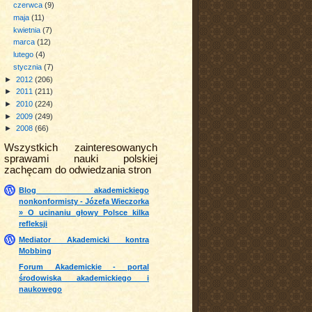
czerwca
(9)
maja
(11)
kwietnia
(7)
marca
(12)
lutego
(4)
stycznia
(7)
►
2012
(206)
►
2011
(211)
►
2010
(224)
►
2009
(249)
►
2008
(66)
Wszystkich zainteresowanych
sprawami nauki polskiej
zachęcam do odwiedzania stron
Blog akademickiego
nonkonformisty - Józefa Wieczorka
» O ucinaniu głowy Polsce kilka
refleksji
Mediator Akademicki kontra
Mobbing
Forum Akademickie - portal
środowiska akademickiego i
naukowego