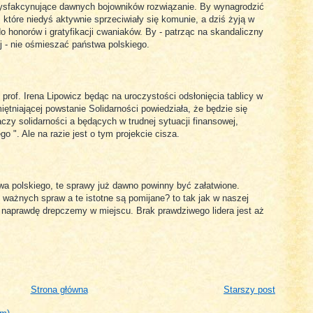
tysfakcynujące dawnych bojowników rozwiązanie. By wynagrodzić
które niedyś aktywnie sprzeciwiały się komunie, a dziś żyją w
 do honorów i gratyfikacji cwaniaków. By - patrząc na skandaliczny
j - nie ośmieszać państwa polskiego.
rof. Irena Lipowicz będąc na uroczystości odsłonięcia tablicy w
iętniającej powstanie Solidarności powiedziała, że będzie się
czy solidarności a będących w trudnej sytuacji finansowej,
 ". Ale na razie jest o tym projekcie cisza.
wa polskiego, te sprawy już dawno powinny być załatwione.
ważnych spraw a te istotne są pomijane? to tak jak w naszej
tak naprawdę drepczemy w miejscu. Brak prawdziwego lidera jest aż
Strona główna
Starszy post