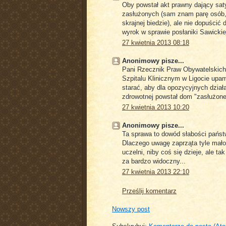
Oby powstał akt prawny dający sa
zasłużonych (sam znam parę osób, 
skrajnej biedzie), ale nie dopuścić
wyrok w sprawie posłaniki Sawickie
27 kwietnia 2013 08:18
Anonimowy pisze...
Pani Rzecznik Praw Obywatelskich p
Szpitalu Klinicznym w Ligocie upam
starać, aby dla opozycyjnych działa
zdrowotnej powstał dom "zasłużonego
27 kwietnia 2013 10:20
Anonimowy pisze...
Ta sprawa to dowód słabości państ
Dlaczego uwagę zaprząta tyle mało 
uczelni, niby coś się dzieje, ale 
za bardzo widoczny...
27 kwietnia 2013 22:10
Prześlij komentarz
Nowszy post