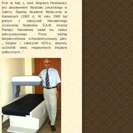
Prof. dr hab. n. med. Wojciech Pluskiewicz
jest absolwentem Wydziału Lekarskiego w
Zabrzu Śląskiej Akademii Medycznej w
Katowicach (1982 r). W roku 1980 był
jednym z założycieli Niezależnego
Zrzeszenia Studentów Ś.A.M. Instytut
Pamięci Narodowej nadał mu status
pokrzywdzonego. Przez służbę
bezpieczeństwa scharakteryzowany jako:
„...inicjator i założyciel NZS-u, aktywny
uczestnik wielu negatywnych inicjatyw
politycznych...”