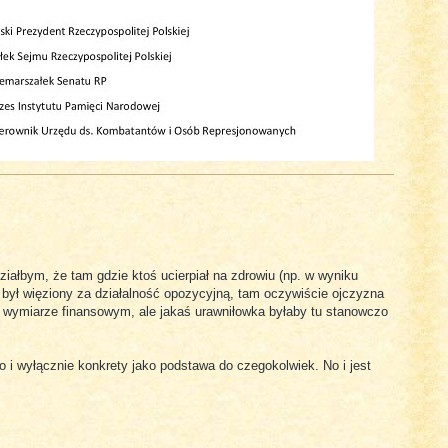
iałbym, że tam gdzie ktoś ucierpiał na zdrowiu (np. w wyniku
y był więziony za działalność opozycyjną, tam oczywiście ojczyzna
 wymiarze finansowym, ale jakaś urawniłowka byłaby tu stanowczo
lko i wyłącznie konkrety jako podstawa do czegokolwiek. No i jest