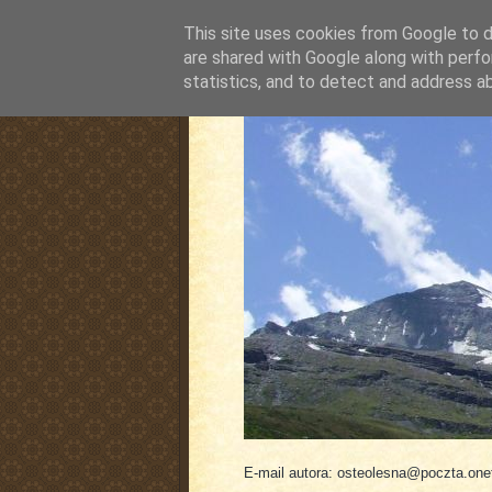
This site uses cookies from Google to de
are shared with Google along with perfo
statistics, and to detect and address a
pluskiewicz.blogspot
E-mail autora: osteolesna@poczta.onet