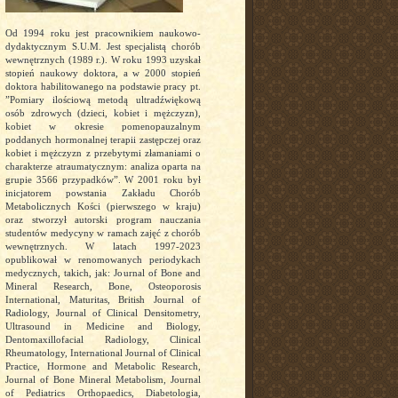
Od 1994 roku jest pracownikiem naukowo-
dydaktycznym S.U.M. Jest specjalistą chorób
wewnętrznych (1989 r.). W roku 1993 uzyskał
stopień naukowy doktora, a w 2000 stopień
doktora habilitowanego na podstawie pracy pt.
”Pomiary ilościową metodą ultradźwiękową
osób zdrowych (dzieci, kobiet i mężczyzn),
kobiet w okresie pomenopauzalnym
poddanych hormonalnej terapii zastępczej oraz
kobiet i mężczyzn z przebytymi złamaniami o
charakterze atraumatycznym: analiza oparta na
grupie 3566 przypadków”. W 2001 roku był
inicjatorem powstania Zakładu Chorób
Metabolicznych Kości (pierwszego w kraju)
oraz stworzył autorski program nauczania
studentów medycyny w ramach zajęć z chorób
wewnętrznych. W latach 1997-2023
opublikował w renomowanych periodykach
medycznych, takich, jak: Journal of Bone and
Mineral Research, Bone, Osteoporosis
International, Maturitas, British Journal of
Radiology, Journal of Clinical Densitometry,
Ultrasound in Medicine and Biology,
Dentomaxillofacial Radiology, Clinical
Rheumatology, International Journal of Clinical
Practice, Hormone and Metabolic Research,
Journal of Bone Mineral Metabolism, Journal
of Pediatrics Orthopaedics, Diabetologia,