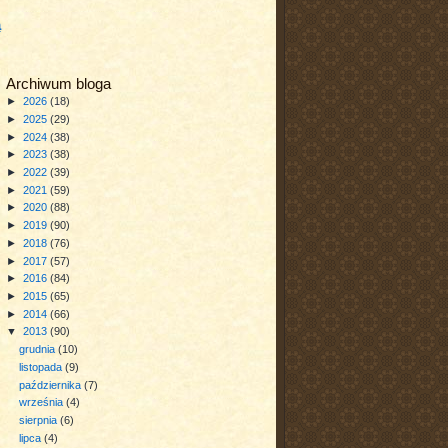
a
Archiwum bloga
►
2026
(18)
►
2025
(29)
►
2024
(38)
►
2023
(38)
►
2022
(39)
►
2021
(59)
►
2020
(88)
►
2019
(90)
►
2018
(76)
►
2017
(57)
►
2016
(84)
►
2015
(65)
►
2014
(66)
▼
2013
(90)
grudnia
(10)
listopada
(9)
października
(7)
września
(4)
sierpnia
(6)
lipca
(4)