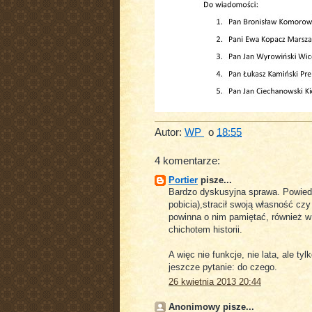
Autor:
WP
o
18:55
4 komentarze:
Portier
pisze...
Bardzo dyskusyjna sprawa. Powiedz
pobicia),stracił swoją własność cz
powinna o nim pamiętać, również w
chichotem historii.
A więc nie funkcje, nie lata, ale ty
jeszcze pytanie: do czego.
26 kwietnia 2013 20:44
Anonimowy pisze...