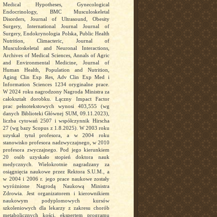
Medical Hypotheses, Gynecological
Endocrinology, BMC Musculoskeletal
Disorders, Journal of Ultrasound, Obesity
Surgery, International Journal Journal of
Surgery, Endokrynologia Polska, Public Health
Nutrition, Climacteric, Journal of
Musculoskeletal and Neuronal Interactions,
Archives of Medical Sciences, Annals of Agric
and Environmental Medicine, Journal of
Human Health, Population and Nutrition,
Aging Clin Exp Res, Adv Clin Exp Med i
Information Sciences 1234 oryginalne prace.
W 2024 roku nagrodzony Nagroda Ministra za
całokształt dorobku. Łączny Impact Factor
prac pełnotekstowych wynosi 403,555 (wg
danych Biblioteki Głównej SUM, 09.11.2023),
liczba cytowań 2507 i współczynnik Hirscha
27 (wg bazy Scopus z 1.8.2025). W 2003 roku
uzyskał tytuł profesora, a w 2004 roku
stanowisko profesora nadzwyczajnego, w 2010
profesora zwyczajnego. Pod jego kierunkiem
20 osób uzyskało stopień doktora nauk
medycznych. Wielokrotnie nagradzany za
osiągnięcia naukowe przez Rektora S.U.M., a
w 2004 i 2006 r. jego prace naukowe zostały
wyróżnione Nagrodą Naukową Ministra
Zdrowia. Jest organizatorem i kierownikiem
naukowym podyplomowych kursów
szkoleniowych dla lekarzy z zakresu chorób
metabolicznych kości, ekspertem programu