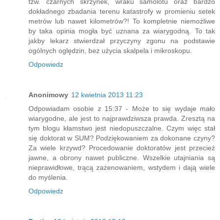
tzw. czarnych skrzynek, wraku samolotu oraz bardzo
dokładnego zbadania terenu katastrofy w promieniu setek
metrów lub nawet kilometrów?! To kompletnie niemożliwe
by taka opinia mogła być uznana za wiarygodną. To tak
jakby lekarz stwierdzał przyczyny zgonu na podstawie
ogólnych oględzin, bez użycia skalpela i mikroskopu.
Odpowiedz
Anonimowy
12 kwietnia 2013 11:23
Odpowiadam osobie z 15:37 - Może to się wydaje mało
wiarygodne, ale jest to najprawdziwsza prawda. Zresztą na
tym blogu kłamstwo jest niedopuszczalne. Czym więc stał
się doktorat w SUM? Podziękowaniem za dokonane czyny?
Za wiele krzywd? Procedowanie doktoratów jest przecież
jawne, a obrony nawet publiczne. Wszelkie utajniania są
nieprawidłowe, trącą zażenowaniem, wstydem i dają wiele
do myślenia.
Odpowiedz