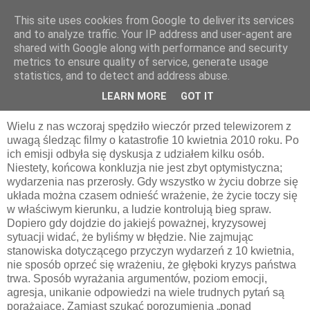
This site uses cookies from Google to deliver its services
pluskiewicz.blogspot.com
and to analyze traffic. Your IP address and user-agent are
shared with Google along with performance and security
metrics to ensure quality of service, generate usage
statistics, and to detect and address abuse.
wtorek, 9 kwietnia 2013
O Polsce
LEARN MORE
GOT IT
Wielu z nas wczoraj spędziło wieczór przed telewizorem z
uwagą śledząc filmy o katastrofie 10 kwietnia 2010 roku. Po
ich emisji odbyła się dyskusja z udziałem kilku osób.
Niestety, końcowa konkluzja nie jest zbyt optymistyczna;
wydarzenia nas przerosły. Gdy wszystko w życiu dobrze się
układa można czasem odnieść wrażenie, że życie toczy się
w właściwym kierunku, a ludzie kontrolują bieg spraw.
Dopiero gdy dojdzie do jakiejś poważnej, kryzysowej
sytuacji widać, że byliśmy w błędzie. Nie zajmując
stanowiska dotyczącego przyczyn wydarzeń z 10 kwietnia,
nie sposób oprzeć się wrażeniu, że głęboki kryzys państwa
trwa. Sposób wyrażania argumentów, poziom emocji,
agresja, unikanie odpowiedzi na wiele trudnych pytań są
porażające. Zamiast szukać porozumienia „ponad