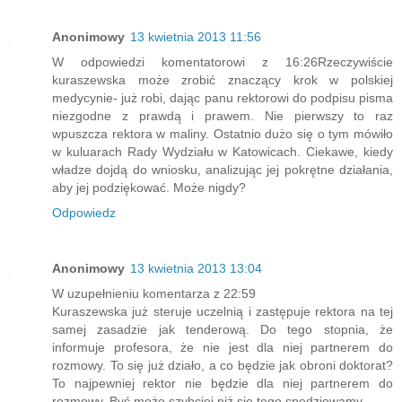
Anonimowy
13 kwietnia 2013 11:56
W odpowiedzi komentatorowi z 16:26Rzeczywiście
kuraszewska może zrobić znaczący krok w polskiej
medycynie- już robi, dając panu rektorowi do podpisu pisma
niezgodne z prawdą i prawem. Nie pierwszy to raz
wpuszcza rektora w maliny. Ostatnio dużo się o tym mówiło
w kuluarach Rady Wydziału w Katowicach. Ciekawe, kiedy
władze dojdą do wniosku, analizując jej pokrętne działania,
aby jej podziękować. Może nigdy?
Odpowiedz
Anonimowy
13 kwietnia 2013 13:04
W uzupełnieniu komentarza z 22:59
Kuraszewska już steruje uczelnią i zastępuje rektora na tej
samej zasadzie jak tenderową. Do tego stopnia, że
informuje profesora, że nie jest dla niej partnerem do
rozmowy. To się już działo, a co będzie jak obroni doktorat?
To najpewniej rektor nie będzie dla niej partnerem do
rozmowy. Być może szybciej niż się tego spodziewamy.