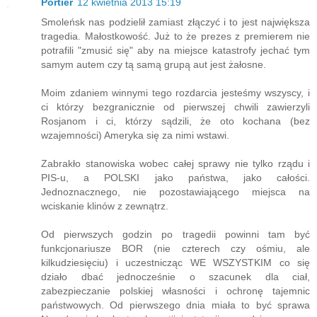
Portier
12 kwietnia 2013 15:19
Smoleńsk nas podzielił zamiast złączyć i to jest największa
tragedia. Małostkowość. Już to że prezes z premierem nie
potrafili "zmusić się" aby na miejsce katastrofy jechać tym
samym autem czy tą samą grupą aut jest żałosne.
Moim zdaniem winnymi tego rozdarcia jesteśmy wszyscy, i
ci którzy bezgranicznie od pierwszej chwili zawierzyli
Rosjanom i ci, którzy sądzili, że oto kochana (bez
wzajemności) Ameryka się za nimi wstawi.
Zabrakło stanowiska wobec całej sprawy nie tylko rządu i
PIS-u, a POLSKI jako państwa, jako całości.
Jednoznacznego, nie pozostawiającego miejsca na
wciskanie klinów z zewnątrz.
Od pierwszych godzin po tragedii powinni tam być
funkcjonariusze BOR (nie czterech czy ośmiu, ale
kilkudziesięciu) i uczestnicząc WE WSZYSTKIM co się
działo dbać jednocześnie o szacunek dla ciał,
zabezpieczanie polskiej własności i ochronę tajemnic
państwowych. Od pierwszego dnia miała to być sprawa