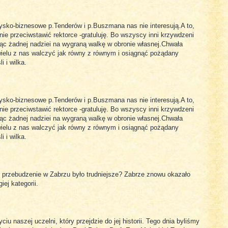
zysko-biznesowe p.Tenderów i p.Buszmana nas nie interesują.A to,
ie przeciwstawić rektorce -gratuluję. Bo wszyscy inni krzywdzeni
ając żadnej nadziei na wygraną walkę w obronie własnej.Chwała
u wielu z nas walczyć jak równy z równym i osiągnąć pożądany
i i wilka.
zysko-biznesowe p.Tenderów i p.Buszmana nas nie interesują.A to,
ie przeciwstawić rektorce -gratuluję. Bo wszyscy inni krzywdzeni
ając żadnej nadziei na wygraną walkę w obronie własnej.Chwała
u wielu z nas walczyć jak równy z równym i osiągnąć pożądany
i i wilka.
y przebudzenie w Zabrzu było trudniejsze? Zabrze znowu okazało
ej kategorii.
iu naszej uczelni, który przejdzie do jej historii. Tego dnia byliśmy