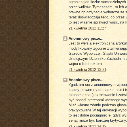
ograniczając liczbę samodzielnych
przeciwników. Tymczasem, to ich wł
prawne np.ordynacja wyborcza są sf
teraz doświadczają tego, co przez w
to jest właśnie sprawiedliwość, na 
21 kwietnia 2012 11:27
Anonimowy pisze...
Jest to wersja elektroniczna artyku
modyfikowany zgodnie z zmieniająca
Gazecie Wyborczej: Śląski Uniwers
dzisiejszym Dzienniku Zachodnim a
wojna o fotel rektora.
21 kwietnia 2012 13:21
Anonimowy pisze...
Zgadzam się z anonimowym wpisem 
zapisy prawne ( vide nasz statut i
ekonomiczną (kształtowanie i zatwi
być ponad interesami własnego wydz
Mieć własne zdanie podczas głosowa
praktykowane.W tej ordynacji wybo
to jest dobre pociągnięcie, gdyż 
senat może być bardziej krytyczny; 
21 kwietnia 2012 14:19