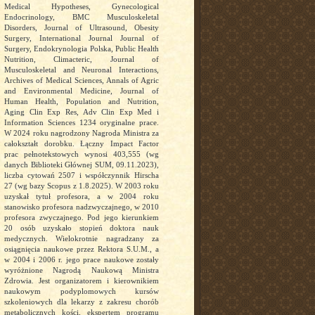
Medical Hypotheses, Gynecological
Endocrinology, BMC Musculoskeletal
Disorders, Journal of Ultrasound, Obesity
Surgery, International Journal Journal of
Surgery, Endokrynologia Polska, Public Health
Nutrition, Climacteric, Journal of
Musculoskeletal and Neuronal Interactions,
Archives of Medical Sciences, Annals of Agric
and Environmental Medicine, Journal of
Human Health, Population and Nutrition,
Aging Clin Exp Res, Adv Clin Exp Med i
Information Sciences 1234 oryginalne prace.
W 2024 roku nagrodzony Nagroda Ministra za
całokształt dorobku. Łączny Impact Factor
prac pełnotekstowych wynosi 403,555 (wg
danych Biblioteki Głównej SUM, 09.11.2023),
liczba cytowań 2507 i współczynnik Hirscha
27 (wg bazy Scopus z 1.8.2025). W 2003 roku
uzyskał tytuł profesora, a w 2004 roku
stanowisko profesora nadzwyczajnego, w 2010
profesora zwyczajnego. Pod jego kierunkiem
20 osób uzyskało stopień doktora nauk
medycznych. Wielokrotnie nagradzany za
osiągnięcia naukowe przez Rektora S.U.M., a
w 2004 i 2006 r. jego prace naukowe zostały
wyróżnione Nagrodą Naukową Ministra
Zdrowia. Jest organizatorem i kierownikiem
naukowym podyplomowych kursów
szkoleniowych dla lekarzy z zakresu chorób
metabolicznych kości, ekspertem programu