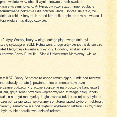
 pracowników w rw chcieli wyeliminować z nich swoich
aśnie wyeliminowano. Antypracowniczy statut i inne regulacje
ormułowane pokrętnie i dla potrzeb władz. Dobrze się stało, że
iele lat robili z innymi. Kto pod kim dołki kopie, sam w nie wpada. I
którą wielu z nas długo czekało.
łu Judyty Watoły, który w ciągu całego piątkowego dnia był
 się sytuacja w SUM. Pełna wersja tego artykułu jest w dzisiejsze
ytet Medyczny- Awantura o wybory. Podobny artykuł jest w
utorstwa Agaty Pustułki : Śląski Uniwersytet Medyczny: wielka
z 8.57. Dobry Senatora to osoba rozumiejąca i umiejąca tworzyć
 inne uchwały senatu ), powinna mieć elementarną wiedzę
erdzanie budżetu, krytyczne spojrzenie na propozycje kanclerza )
iału, gdyż senat powinien wypracowywać strategię całej uczelni.
ń , a nie być maszynką do głosowania tak jak do tej pory było to
rczej po raz pierwszy wybieramy senatorów przed wyborem rektora ,
wybieramy senatorów nie pod "kątem" wybranego rektora.Tak wybrany
byle by nie sparaliżował działań rektora.