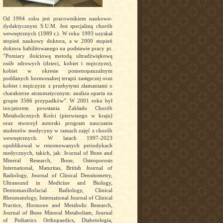
Od 1994 roku jest pracownikiem naukowo-
dydaktycznym S.U.M. Jest specjalistą chorób
wewnętrznych (1989 r.). W roku 1993 uzyskał
stopień naukowy doktora, a w 2000 stopień
doktora habilitowanego na podstawie pracy pt.
”Pomiary ilościową metodą ultradźwiękową
osób zdrowych (dzieci, kobiet i mężczyzn),
kobiet w okresie pomenopauzalnym
poddanych hormonalnej terapii zastępczej oraz
kobiet i mężczyzn z przebytymi złamaniami o
charakterze atraumatycznym: analiza oparta na
grupie 3566 przypadków”. W 2001 roku był
inicjatorem powstania Zakładu Chorób
Metabolicznych Kości (pierwszego w kraju)
oraz stworzył autorski program nauczania
studentów medycyny w ramach zajęć z chorób
wewnętrznych. W latach 1997-2023
opublikował w renomowanych periodykach
medycznych, takich, jak: Journal of Bone and
Mineral Research, Bone, Osteoporosis
International, Maturitas, British Journal of
Radiology, Journal of Clinical Densitometry,
Ultrasound in Medicine and Biology,
Dentomaxillofacial Radiology, Clinical
Rheumatology, International Journal of Clinical
Practice, Hormone and Metabolic Research,
Journal of Bone Mineral Metabolism, Journal
of Pediatrics Orthopaedics, Diabetologia,