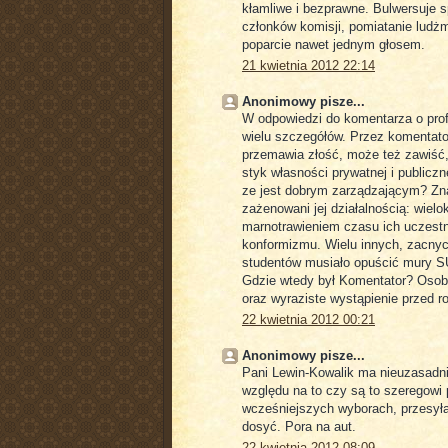
kłamliwe i bezprawne. Bulwersuje
członków komisji, pomiatanie ludżm
poparcie nawet jednym głosem.
21 kwietnia 2012 22:14
Anonimowy pisze...
W odpowiedzi do komentarza o prof
wielu szczegółów. Przez komentato
przemawia złość, może też zawiść,z
styk własności prywatnej i publicz
ze jest dobrym zarządzającym? Znam
zażenowani jej działalnością: wiel
marnotrawieniem czasu ich uczest
konformizmu. Wielu innych, zacny
studentów musiało opuścić mury SU
Gdzie wtedy był Komentator? Osobi
oraz wyraziste wystąpienie przed 
22 kwietnia 2012 00:21
Anonimowy pisze...
Pani Lewin-Kowalik ma nieuzasadni
względu na to czy są to szeregowi 
wcześniejszych wyborach, przesyła
dosyć. Pora na aut.
22 kwietnia 2012 08:09