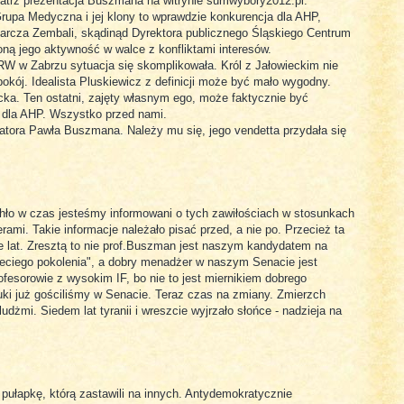
atrz prezentacja Buszmana na witrynie sumwybory2012.pl.
upa Medyczna i jej klony to wprawdzie konkurencja dla AHP,
arcza Zembali, skądinąd Dyrektora publicznego Śląskiego Centrum
ną jego aktywność w walce z konfliktami interesów.
W w Zabrzu sytuacja się skomplikowała. Król z Jałowieckim nie
kój. Idealista Pluskiewicz z definicji może być mało wygodny.
cka. Ten ostatni, zajęty własnym ego, może faktycznie być
 dla AHP. Wszystko przed nami.
natora Pawła Buszmana. Należy mu się, jego vendetta przydała się
ło w czas jesteśmy informowani o tych zawiłościach w stosunkach
mi. Takie informacje należało pisać przed, a nie po. Przecież ta
ele lat. Zresztą to nie prof.Buszman jest naszym kandydatem na
rzeciego pokolenia", a dobry menadżer w naszym Senacie jest
ofesorowie z wysokim IF, bo nie to jest miernikiem dobrego
uki już gościliśmy w Senacie. Teraz czas na zmiany. Zmierzch
ludżmi. Siedem lat tyranii i wreszcie wyjrzało słońce - nadzieja na
pułapkę, którą zastawili na innych. Antydemokratycznie