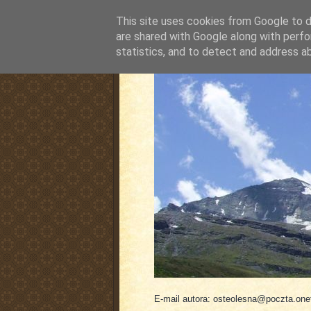
This site uses cookies from Google to de
are shared with Google along with perfo
statistics, and to detect and address a
pluskiewicz.blogspot
E-mail autora: osteolesna@poczta.onet