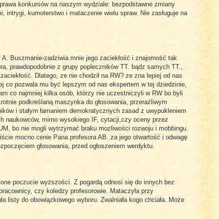
 sprawa konkursów na naszym wydziale: bezpodstawne zmiany
i, intrygi, kumoterstwo i mataczenie wielu spraw. Nie zasługuje na
 A. Buszmanie-zadziwia mnie jego zaciekłość i znajomość tak
ra, prawdopodobnie z grupy popleczników TT. bądz samych TT.,
aciekłość. Dlatego, ze nie chodził na RW? ze zna lepiej od nas
nej co pozwala mu być lepszym od nas ekspertem w tej dziedzinie,
 co najmniej kilka osób, którzy nie uczestniczyli w RW bo byli
okrotnie podkreślaną maszynka do głosowania, przeraźliwym
ników i stałym łamaniem demokratycznych zasad z uwypukleniem
ch naukowców, mimo wysokiego IF, cytacji,czy oceny przez
M, bo nie mogli wytrzymać braku mozliwości rozwoju i mobbingu.
ście mocno cenie Pana profesora AB. za jego otwartość i odwagę
rozpoczęciem głosowania, przed ogłoszeniem werdyktu.
one poczucie wyższości. Z pogardą odnosi się do innych bez
pracownicy, czy koledzy profesorowie. Mataczyła przy
ła listy do obowiązkowego wyboru. Zwalniała kogo chciała. Może