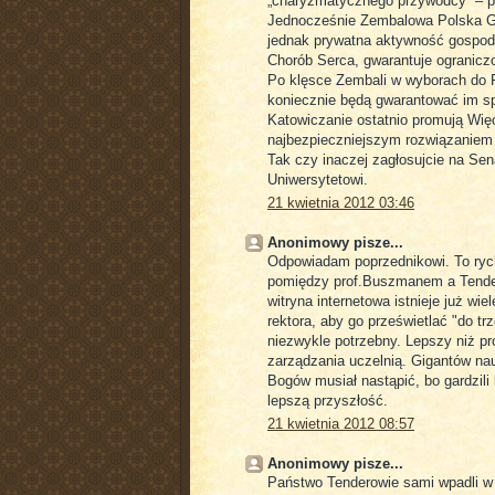
„charyzmatycznego przywódcy” – p
Jednocześnie Zembalowa Polska Gr
jednak prywatna aktywność gospod
Chorób Serca, gwarantuje ograniczo
Po klęsce Zembali w wyborach do R
koniecznie będą gwarantować im spo
Katowiczanie ostatnio promują Wię
najbezpieczniejszym rozwiązaniem
Tak czy inaczej zagłosujcie na Se
Uniwersytetowi.
21 kwietnia 2012 03:46
Anonimowy pisze...
Odpowiadam poprzednikowi. To rych
pomiędzy prof.Buszmanem a Tendera
witryna internetowa istnieje już wi
rektora, aby go prześwietlać "do t
niezwykle potrzebny. Lepszy niż pr
zarządzania uczelnią. Gigantów na
Bogów musiał nastąpić, bo gardzili 
lepszą przyszłość.
21 kwietnia 2012 08:57
Anonimowy pisze...
Państwo Tenderowie sami wpadli w 