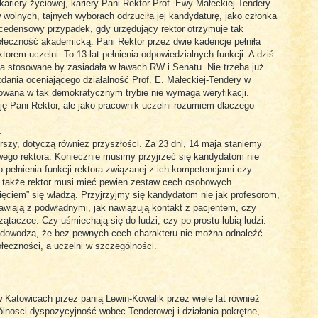
riery życiowej, kariery Pani Rektor Prof. Ewy Małeckiej-Tendery.
wolnych, tajnych wyborach odrzuciła jej kandydaturę, jako członka
cedensowy przypadek, gdy urzędujący rektor otrzymuje tak
łeczność akademicką. Pani Rektor przez dwie kadencje pełniła
orem uczelni. To 13 lat pełnienia odpowiedzialnych funkcji. A dziś
 za stosowane by zasiadała w ławach RW i Senatu. Nie trzeba już
dania oceniającego działalność Prof. E. Małeckiej-Tendery w
łowana w tak demokratycznym trybie nie wymaga weryfikacji.
ję Pani Rektor, ale jako pracownik uczelni rozumiem dlaczego
.
szy, dotyczą również przyszłości. Za 23 dni, 14 maja staniemy
ego rektora. Koniecznie musimy przyjrzeć się kandydatom nie
o pełnienia funkcji rektora związanej z ich kompetencjami czy
, także rektor musi mieć pewien zestaw cech osobowych
ięciem” się władzą. Przyjrzyjmy się kandydatom nie jak profesorom,
awiają z podwładnymi, jak nawiązują kontakt z pacjentem, czy
rzątaczce. Czy uśmiechają się do ludzi, czy po prostu lubią ludzi.
e dowodzą, że bez pewnych cech charakteru nie można odnaleźć
ołeczności, a uczelni w szczególności.
 Katowicach przez panią Lewin-Kowalik przez wiele lat również
lnosci dyspozycyjność wobec Tenderowej i działania pokrętne,