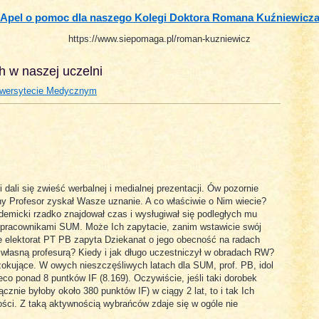
Apel o pomoc dla naszego Kolegi Doktora Romana Kuźniewicz
https://www.siepomaga.pl/roman-kuzniewicz
h w naszej uczelni
niwersytecie Medycznym
i dali się zwieść werbalnej i medialnej prezentacji. Ów pozornie
ny Profesor zyskał Wasze uznanie. A co właściwie o Nim wiecie?
demicki rzadko znajdował czas i wysługiwał się podległych mu
 pracownikami SUM. Może Ich zapytacie, zanim wstawicie swój
 elektorat PT PB zapyta Dziekanat o jego obecność na radach
 własną profesurą? Kiedy i jak długo uczestniczył w obradach RW?
okujące. W owych nieszczęśliwych latach dla SUM, prof. PB, idol
co ponad 8 puntków IF (8.169). Oczywiście, jeśli taki dorobek
cznie byłoby około 380 punktów IF) w ciągy 2 lat, to i tak Ich
ości. Z taką aktywnością wybrańców zdaje się w ogóle nie