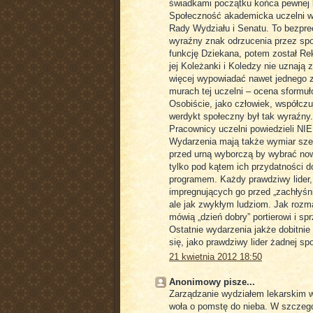
świadkami początku końca pewnej ka
Społeczność akademicka uczelni w 
Rady Wydziału i Senatu. To bezpre
wyraźny znak odrzucenia przez spo
funkcję Dziekana, potem został Rekt
jej Koleżanki i Koledzy nie uznają
więcej wypowiadać nawet jednego z
murach tej uczelni – ocena sformu
Osobiście, jako człowiek, współczu
werdykt społeczny był tak wyraźny.
Pracownicy uczelni powiedzieli NIE
Wydarzenia mają także wymiar szer
przed urną wyborczą by wybrać now
tylko pod kątem ich przydatności d
programem. Każdy prawdziwy lider
impregnujących go przed „zachłyśn
ale jak zwykłym ludziom. Jak rozm
mówią „dzień dobry” portierowi i sp
Ostatnie wydarzenia jakże dobitni
się, jako prawdziwy lider żadnej sp
21 kwietnia 2012 18:50
Anonimowy pisze...
Zarządzanie wydziałem lekarskim w
woła o pomstę do nieba. W szczegó