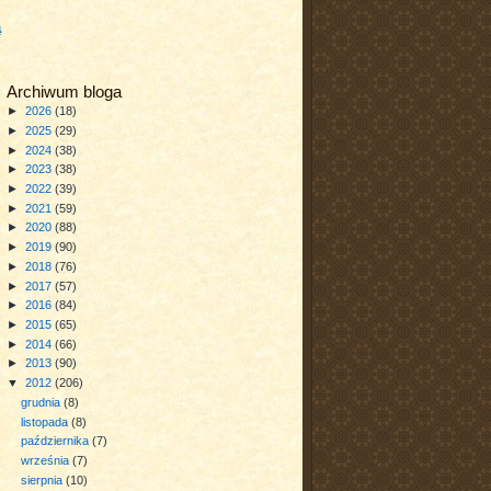
a
Archiwum bloga
►
2026
(18)
►
2025
(29)
►
2024
(38)
►
2023
(38)
►
2022
(39)
►
2021
(59)
►
2020
(88)
►
2019
(90)
►
2018
(76)
►
2017
(57)
►
2016
(84)
►
2015
(65)
►
2014
(66)
►
2013
(90)
▼
2012
(206)
grudnia
(8)
listopada
(8)
października
(7)
września
(7)
sierpnia
(10)