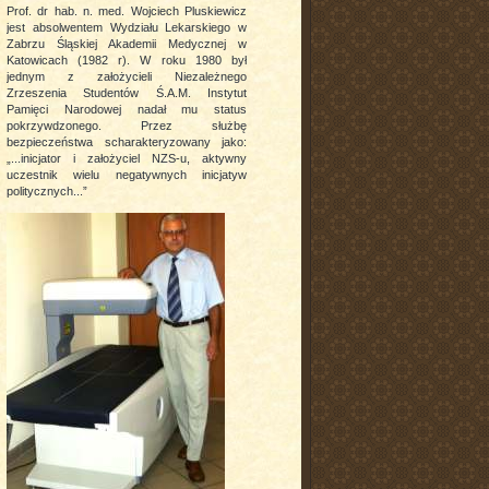
Prof. dr hab. n. med. Wojciech Pluskiewicz
jest absolwentem Wydziału Lekarskiego w
Zabrzu Śląskiej Akademii Medycznej w
Katowicach (1982 r). W roku 1980 był
jednym z założycieli Niezależnego
Zrzeszenia Studentów Ś.A.M. Instytut
Pamięci Narodowej nadał mu status
pokrzywdzonego. Przez służbę
bezpieczeństwa scharakteryzowany jako:
„...inicjator i założyciel NZS-u, aktywny
uczestnik wielu negatywnych inicjatyw
politycznych...”