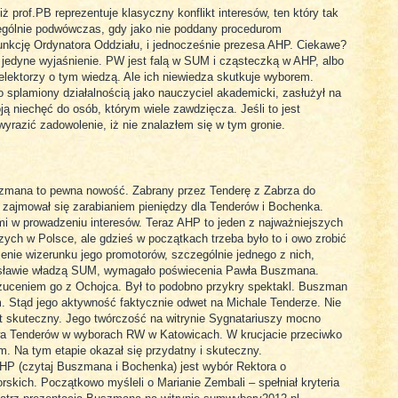
 prof.PB reprezentuje klasyczny konflikt interesów, ten który tak
ególnie podwówczas, gdy jako nie poddany procedurom
funkcję Ordynatora Oddziału, i jednocześnie prezesa AHP. Ciekawe?
 jedyne wyjaśnienie. PW jest falą w SUM i cząsteczką w AHP, albo
 elektorzy o tym wiedzą. Ale ich niewiedza skutkuje wyborem.
o splamiony działalnością jako nauczyciel akademicki, zasłużył na
ją niechęć do osób, którym wiele zawdzięcza. Jeśli to jest
wyrazić zadowolenie, iż nie znalazłem się w tym gronie.
mana to pewna nowość. Zabrany przez Tenderę z Zabrza do
zajmował się zarabianiem pieniędzy dla Tenderów i Bochenka.
i w prowadzeniu interesów. Teraz AHP to jeden z najważniejszych
h w Polsce, ale gdzieś w początkach trzeba było to i owo zrobić
enie wizerunku jego promotorów, szczególnie jednego z nich,
esławie władzą SUM, wymagało poświecenia Pawła Buszmana.
zuceniem go z Ochojca. Był to podobno przykry spektakl. Buszman
 Stąd jego aktywność faktycznie odwet na Michale Tenderze. Nie
st skuteczny. Jego twórczość na witrynie Sygnatariuszy mocno
ctwa Tenderów w wyborach RW w Katowicach. W krucjacie przeciwko
. Na tym etapie okazał się przydatny i skuteczny.
AHP (czytaj Buszmana i Bochenka) jest wybór Rektora o
skich. Początkowo myśleli o Marianie Zembali – spełniał kryteria