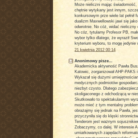
Może nieliczni mając świadomość, iż
chętnie wytykany jest innym, szcz
konkursowym prze wiele lat pełnił 
dualizm Maxwellowski jawi się jako
odwrotnie. No cóż, widać nieliczny
No cóz, tytularny Profesor PB, mał
wybor tylko dlatego, że wyraził Swo
kryterium wyboru, to mogę jedynie 
21 kwietnia 2012 00:14
Anonimowy pisze...
Akademicka aktywność Pawła Busz
Katowic, zorganizował AHP-PAKS i 
Wykazał się dużymi umiejętnościam
medycznych podmiotów gospodarczyc
niezbyt czysto. Dlatego zabezpiecz
skoligaconego z odchodzącą w ni
Skutkowało to spektakularnym wyr
może mieć z tym mentalny problem.
obrażajmy się jednak na Pawła, je
przyczyniła się do klęski stronni
Tenderom jest ważnym sojusznikiem
Zobaczymy, co dalej. W interesie 
umiarkowanych zapędach reformator