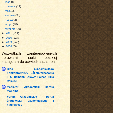
lipca
(8)
czerwca
(19)
maja
(36)
kwietnia
(39)
marca
(26)
lutego
(18)
stycznia
(20)
►
2011
(211)
►
2010
(224)
►
2009
(249)
►
2008
(66)
Wszystkich zainteresowanych
sprawami nauki polskiej
zachęcam do odwiedzania stron
Blog akademickiego
nonkonformisty - Józefa Wieczorka
» O ucinaniu głowy Polsce kilka
refleksji
Mediator Akademicki kontra
Mobbing
Forum Akademickie - portal
środowiska akademickiego i
naukowego