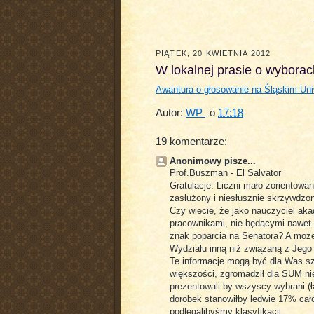
PIĄTEK, 20 KWIETNIA 2012
W lokalnej prasie o wyborac
Awantura o głosowanie na Śląskim U
Autor:
WP
o
17:18
19 komentarze:
Anonimowy pisze...
Prof.Buszman - El Salvator
Gratulacje. Liczni mało zorientowan
zasłużony i niesłusznie skrzywdzo
Czy wiecie, że jako nauczyciel aka
pracownikami, nie będącymi nawet
znak poparcia na Senatora? A może
Wydziału inną niż związaną z Jego
Te informacje mogą być dla Was sz
większości, zgromadził dla SUM nie
prezentowali by wszyscy wybrani (łą
dorobek stanowiłby ledwie 17% cał
podlegalibyśmy klasyfikacji.