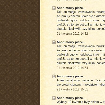
Anonimowy pisze...
Tak, animozje i zawirowania towar
że jemu jednemu udało się skuteczn
podkulali ogony i odchodzili nie m
prof.B. za to, że potrafił w imieni
skutek. Nosił wilk razy kilka, ponieśl
21 kwietnia 2012 14:32
Anonimowy pisze...
Tak, animozje i zawirowania towar
że jemu jednemu udało się skuteczn
podkulali ogony i odchodzili nie m
prof.B. za to, że potrafił w imieni
skutek. Nosił wilk razy kilka, ponieśl
21 kwietnia 2012 14:34
Anonimowy pisze...
A król nadal w rw i senacie. Czyżb
się prowincjonalnym wydziałem drugi
21 kwietnia 2012 15:01
Anonimowy pisze...
Wybory 19 kwietnia były dniem w życ