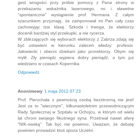
gest wrogości przy próbie pomocy z Pana strony w
przekazaniu wskaźnika laserowego, no i sławetne
"spontaniczne" wystąpienie prof. Hermana. Z całym
szacunkiem przyznaję, że zainponował mi Pan cały czas
zachowyjąc tzw. klasę. Szkoda i trwoga, że elektorzy
docenili bardziej styl przekupki, a nie rycerza.
W zblirzających się wyborach elektorzy z Zabrza zdają się
być ustawieni w kierunku zaleceń władzy: profesor.
Jałowiecki i obecni dziekani jako prorektorzy. Obym się
mylił. Zły pieniądz wypiera dobry pieniądź, o tym już
wiedziano w czasach Kopernika.
Odpowiedz
Anonimowy
1 maja 2012 07:23
Prof. Pierzchała z pewnością osobą bezstronną nie jest!
Jest za to "wiecznym", kilkunastoletnim przewodniczącym
Rady Społecznej w Szpitalu w Ochojcu, w którym od wielu
lat chroni swojego fikuśnego syna. Przetrwał nawet aferę
"NIK-owską". Tak być nie powinno. Uważam, że debatę
powinien prowadzić ktoś spoza Uczelni.