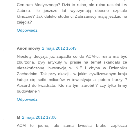
Centrum Medycznego? Dziś to ruina, ale ruina uczelni i w
Zabrzu. Ile jeszcze lat wytrzymają obecne szpitale
kliniczne? Jak daleko studenci Zabrzańscy mają jeździć na
zajęcia?
Odpowiedz
Anonimowy
2 maja 2012 15:49
Niestety decyzja już zapadła co do ACM-u, ruina ma być
zburzona. Były artykuły w prasie na temat skandalu ze
niezakończoną inwestycją w NIE i chyba w Dzienniku
Zachodnim. Tak przy okazji - w jakim cywilizowanym kraju
ładuje się setki milionów w inwestycję a potem burzy ?
Absurd do kwadratu. Kto na tym zarobił ? czy tylko firmy
budowlane ?
Odpowiedz
M
2 maja 2012 17:06
ACM to jedno, ale sama kwestia braku zaplecza