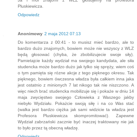
Pluskiewicza.
Odpowiedz
Anonimowy
2 maja 2012 07:13
Do komentarza z 00:41 - to musisz mieć bardzo, ale to
bardzo dużo znajomych, bowiem może nie wszyscy z WLZ
będą głosować (chyba, że zbobilizujecie swoje siły).
Pamietajcie każdy wydział ma swojego kandydata, ale siła
studencka może bardzo dużo jak tylko się spręży, wiem coś
o tym pamięta się rózne akcje z tego pięknego okresu. Tak
pięknego, bowiem ówczesna władza była całkiem inna jaka
jest ostatnio z minionych 7 lat nikogo tak nie niszczono. A
więc niech brać studencka mobilizuje się i pokaże w dniu 14
maja zwycięstwo swojego Człowieka z Waszego jakby
niebyło Wydziału. Pokażcie swoją siłę i na co Was stać
(walka jest bardzo ciężka jak sami widzicie ta władza jest
Profesora Pluskiewicza skompromitować). Zapewne
Wydział zabrzański zacznie być inaczej traktowany nie jak
to było przez tą obecną władzę.
Odpowiedz