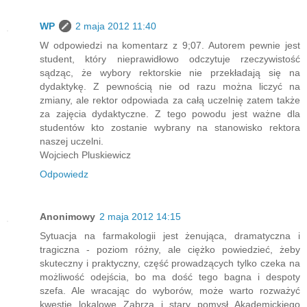
WP
2 maja 2012 11:40
W odpowiedzi na komentarz z 9;07. Autorem pewnie jest
student, który nieprawidłowo odczytuje rzeczywistość
sądząc, że wybory rektorskie nie przekładają się na
dydaktykę. Z pewnością nie od razu można liczyć na
zmiany, ale rektor odpowiada za całą uczelnię zatem także
za zajęcia dydaktyczne. Z tego powodu jest ważne dla
studentów kto zostanie wybrany na stanowisko rektora
naszej uczelni.
Wojciech Pluskiewicz
Odpowiedz
Anonimowy
2 maja 2012 14:15
Sytuacja na farmakologii jest żenująca, dramatyczna i
tragiczna - poziom różny, ale ciężko powiedzieć, żeby
skuteczny i praktyczny, część prowadzących tylko czeka na
możliwość odejścia, bo ma dość tego bagna i despoty
szefa. Ale wracając do wyborów, może warto rozważyć
kwestie lokalowe Zabrza i stary pomysł Akademickiego