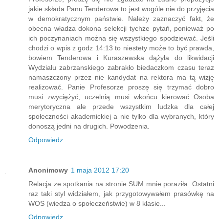
jakie składa Panu Tenderowa to jest wogóle nie do przyjęcia
w demokratycznym państwie. Należy zaznaczyć fakt, że
obecna władza dokona selekcji tychże pytań, ponieważ po
ich poczynaniach można się wszystkiego spodziewać. Jeśli
chodzi o wpis z godz 14:13 to niestety może to być prawda,
bowiem Tenderowa i Kuraszewska dążyła do likwidacji
Wydziału zabrzanskiego zabrakło biedaczkom czasu teraz
namaszczony przez nie kandydat na rektora ma tą wizję
realizować. Panie Profesorze proszę się trzymać dobro
musi zwyciężyć, uczelnią musi wkońcu kierować Osoba
merytoryczna ale przede wszystkim ludzka dla całej
społeczności akademickiej a nie tylko dla wybranych, który
donoszą jedni na drugich. Powodzenia.
Odpowiedz
Anonimowy
1 maja 2012 17:20
Relacja ze spotkania na stronie SUM mnie poraziła. Ostatni
raz taki styl widziałem, jak przygotowywałem prasówkę na
WOS (wiedza o społeczeństwie) w 8 klasie...
Odpowiedz