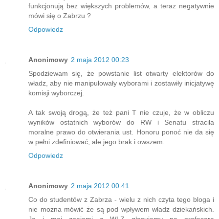
funkcjonują bez większych problemów, a teraz negatywnie
mówi się o Zabrzu ?
Odpowiedz
Anonimowy
2 maja 2012 00:23
Spodziewam się, że powstanie list otwarty elektorów do
władz, aby nie manipulowały wyborami i zostawiły inicjatywę
komisji wyborczej.
A tak swoją drogą, że też pani T nie czuje, że w obliczu
wyników ostatnich wyborów do RW i Senatu straciła
moralne prawo do otwierania ust. Honoru ponoć nie da się
w pełni zdefiniować, ale jego brak i owszem.
Odpowiedz
Anonimowy
2 maja 2012 00:41
Co do studentów z Zabrza - wielu z nich czyta tego bloga i
nie można mówić że są pod wpływem władz dziekańskich.
Ja i moi znajomi z WLZ głosujemy na profesora