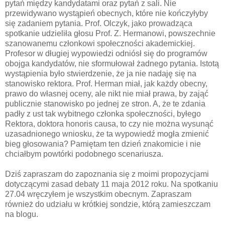
pytań między kandydatami oraz pytań z sali. Nie
przewidywano wystąpień obecnych, które nie kończyłyby
się zadaniem pytania. Prof. Olczyk, jako prowadząca
spotkanie udzieliła głosu Prof. Z. Hermanowi, powszechnie
szanowanemu członkowi społeczności akademickiej.
Profesor w długiej wypowiedzi odniósł się do programów
obojga kandydatów, nie sformułował żadnego pytania. Istotą
wystąpienia było stwierdzenie, że ja nie nadaję się na
stanowisko rektora. Prof. Herman miał, jak każdy obecny,
prawo do własnej oceny, ale nikt nie miał prawa, by zająć
publicznie stanowisko po jednej ze stron. A, że te zdania
padły z ust tak wybitnego członka społeczności, byłego
Rektora, doktora honoris causa, to czy nie można wysunąć
uzasadnionego wniosku, że ta wypowiedź mogła zmienić
bieg głosowania? Pamiętam ten dzień znakomicie i nie
chciałbym powtórki podobnego scenariusza.
Dziś zapraszam do zapoznania się z moimi propozycjami
dotyczącymi zasad debaty 11 maja 2012 roku. Na spotkaniu
27.04 wręczyłem je wszystkim obecnym. Zapraszam
również do udziału w krótkiej sondzie, którą zamieszczam
na blogu.