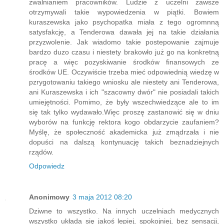
zwalnianiem pracowników. Ludzie z uczelni zawsze
otrzymywali takie wypowiedzenia w piątki. Bowiem
kuraszewska jako psychopatka miała z tego ogromnną
satysfakcję, a Tenderowa dawała jej na takie działania
przyzwolenie. Jak wiadomo takie postepowanie zajmuje
bardzo duzo czasu i niestety brakowło już go na konkretną
pracę a więc pozyskiwanie środków finansowych ze
środków UE. Oczywiście trzeba mieć odpowiednią wiedzę w
pzrygotowaniu takiego wniosku ale niestety ani Tenderowa,
ani Kuraszewska i ich "szacowny dwór" nie posiadali takich
umiejętności. Pomimo, że były wszechwiedzące ale to im
się tak tylko wydawało.Więc proszę zastanowić się w dniu
wyborów na funkcję rektora kogo obdarzycie zaufaniem?
Myślę, że społeczność akademicka już zmądrzała i nie
dopuści na dalszą kontynuację takich beznadziejnych
rządów.
Odpowiedz
Anonimowy
3 maja 2012 08:20
Dziwne to wszystko. Na innych uczelniach medycznych
wszystko układa się jakoś lepiej, spokojniej, bez sensacji,