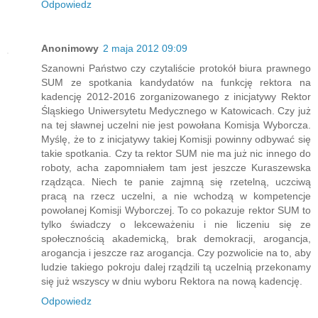
Odpowiedz
Anonimowy
2 maja 2012 09:09
Szanowni Państwo czy czytaliście protokół biura prawnego
SUM ze spotkania kandydatów na funkcję rektora na
kadencję 2012-2016 zorganizowanego z inicjatywy Rektor
Śląskiego Uniwersytetu Medycznego w Katowicach. Czy już
na tej sławnej uczelni nie jest powołana Komisja Wyborcza.
Myślę, że to z inicjatywy takiej Komisji powinny odbywać się
takie spotkania. Czy ta rektor SUM nie ma już nic innego do
roboty, acha zapomniałem tam jest jeszcze Kuraszewska
rządząca. Niech te panie zajmną się rzetelną, uczciwą
pracą na rzecz uczelni, a nie wchodzą w kompetencje
powołanej Komisji Wyborczej. To co pokazuje rektor SUM to
tylko świadczy o lekceważeniu i nie liczeniu się ze
społecznością akademicką, brak demokracji, arogancja,
arogancja i jeszcze raz arogancja. Czy pozwolicie na to, aby
ludzie takiego pokroju dalej rządzili tą uczelnią przekonamy
się już wszyscy w dniu wyboru Rektora na nową kadencję.
Odpowiedz