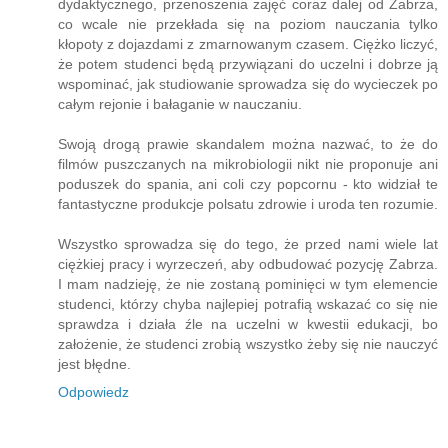
dydaktycznego, przenoszenia zajęć coraz dalej od Zabrza,
co wcale nie przekłada się na poziom nauczania tylko
kłopoty z dojazdami z zmarnowanym czasem. Ciężko liczyć,
że potem studenci będą przywiązani do uczelni i dobrze ją
wspominać, jak studiowanie sprowadza się do wycieczek po
całym rejonie i bałaganie w nauczaniu.
Swoją drogą prawie skandalem można nazwać, to że do
filmów puszczanych na mikrobiologii nikt nie proponuje ani
poduszek do spania, ani coli czy popcornu - kto widział te
fantastyczne produkcje polsatu zdrowie i uroda ten rozumie.
Wszystko sprowadza się do tego, że przed nami wiele lat
ciężkiej pracy i wyrzeczeń, aby odbudować pozycję Zabrza.
I mam nadzieję, że nie zostaną pominięci w tym elemencie
studenci, którzy chyba najlepiej potrafią wskazać co się nie
sprawdza i działa źle na uczelni w kwestii edukacji, bo
założenie, że studenci zrobią wszystko żeby się nie nauczyć
jest błędne.
Odpowiedz