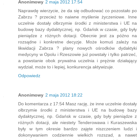
Anonimowy
2 maja 2012 17:54
Naprawdę wierzycie, że da się odbudować co pozostało po
Zabrzu ? przecież to naiwne myślenie życzeniowe. Inne
uczelnie dostały olbrzymie środki z ministerstwa i UE na
budowę bazy dydaktycznej, np. Gdańsk w czasie, gdy były
pieniądze z różnych dotacji. Obecnie jest za późno na
rozsądne i konkretne decyzje. Może komuś zależy na
likwidacji Zabrza ? plany nowych ośrodków dydaktyki
medycyny w Opolu i Rzeszowie już powstały i tylko patrzeć,
a powstanie obok prywatna uczelnia i prężnie działający
wydział, może to i lepiej, konkurencja aktywizuje.
Odpowiedz
Anonimowy
2 maja 2012 18:22
Do komentarza z 17:54 Masz rację, że inne uczelnie dostały
olbrzymie środki z ministerstwa i UE na budowę bazy
dydaktycznej, np. Gdańsk w czasie, gdy były pieniądze z
różnych dotacji, ale niestety Tenderowawa i Kuraszewska
były w tym okresie bardzo zajęte niszczeniem ludzi i
dokonywaniem codziennie wielkich rozszad, a nawet