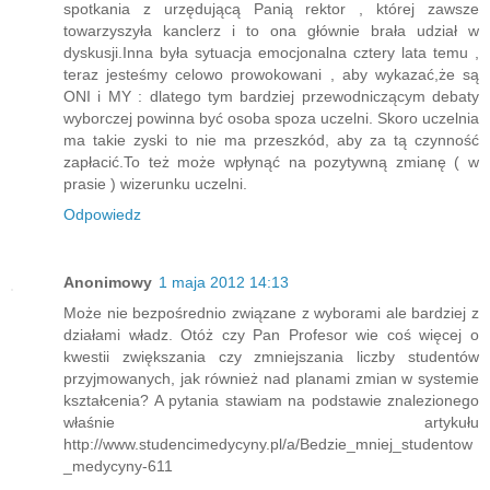
spotkania z urzędującą Panią rektor , której zawsze
towarzyszyła kanclerz i to ona głównie brała udział w
dyskusji.Inna była sytuacja emocjonalna cztery lata temu ,
teraz jesteśmy celowo prowokowani , aby wykazać,że są
ONI i MY : dlatego tym bardziej przewodniczącym debaty
wyborczej powinna być osoba spoza uczelni. Skoro uczelnia
ma takie zyski to nie ma przeszkód, aby za tą czynność
zapłacić.To też może wpłynąć na pozytywną zmianę ( w
prasie ) wizerunku uczelni.
Odpowiedz
Anonimowy
1 maja 2012 14:13
Może nie bezpośrednio związane z wyborami ale bardziej z
działami władz. Otóż czy Pan Profesor wie coś więcej o
kwestii zwiększania czy zmniejszania liczby studentów
przyjmowanych, jak również nad planami zmian w systemie
kształcenia? A pytania stawiam na podstawie znalezionego
właśnie artykułu
http://www.studencimedycyny.pl/a/Bedzie_mniej_studentow
_medycyny-611