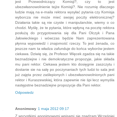
jest Przewodniczący Komisji?, czy to jest
ubezwłasnowolnienie tejże Komisji?. Nie rozumię dlaczego
ludzie mają na e-maila rektora wysyłać pytania czy Komisja
wyborcza nie może mieć swojej poczty elektronicznej?
Działania takie są nie czyste i manipulanckie, wiemy o co
chodzi. Myślę, że te pytania, które wpłyną na pocztę rektora
posłużą do przygotowania się dla Pani Olczyk i Pana
Jałowieckiego i wówczas będzie Nam zaprezentowana
płynna wypowiedź i znajomość rzeczy. To jest żenada, co
jeszcze nam ta władza zafunduje do końca wyborów jestem
ciekawa. Dziwię się, że Profesor Więcek zgadza się na takie
beznadziejne i nie demokratyczne propozyje, jakie składa
mu pani rektor. Ciekawa jestem kto dosięgnie zaszczytu i
dostanie sie na salę po poczynaniach tych ludzi to sala jest
już zajęta przez zaślepionych i ubezwłasnowolnionych pani
rektor i Kuraszewskiej, która zapewnie nie śpi lecz wymyśla
następstne beznadziejne propozycje dla Pani rektor.
Odpowiedz
Anonimowy
1 maja 2012 09:17
Z wszystkimi anonimowymi wpisami się zgadzam.Wcześniej