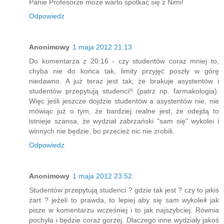
Panie Profesorze może warto spotkać się z Nimi!
Odpowiedz
Anonimowy
1 maja 2012 21:13
Do komentarza z 20:16 - czy studentów coraz mniej to,
chyba nie do końca tak, limity przyjęć poszły w górę
niedawno. A już teraz jest tak, że brakuje asystentów i
studentów przepytują studenci!! (patrz np. farmakologia).
Więc jeśli jeszcze dojdzie studentów a asystentów nie, nie
mówiąc już o tym, że bardziej realne jest, że odejdą to
istnieje szansa, że wydział zabrzański "sam się" wykolei i
winnych nie będzie, bo przecież nic nie zrobili.
Odpowiedz
Anonimowy
1 maja 2012 23:52
Studentów przepytują studenci ? gdzie tak jest ? czy to jakiś
żart ? jeżeli to prawda, to lepiej aby się sam wykoleił jak
pisze w komentarzu wcześniej i to jak najszybciej. Równia
pochyła i będzie coraz gorzej. Dlaczego inne wydziały jakoś