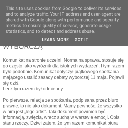
This site uses cookies from Google to deliver its services
pluskiewicz.blogspot.com
and to analyze traffic. Your IP address and user-agent are
shared with Google along with performance and security
metrics to ensure quality of service, generate usage
statistics, and to detect and address abuse.
poniedziałek, 30 kwietnia 2012
RÓŻNE SPOJRZENIA NA DEBATĘ
LEARN MORE
GOT IT
WYBORCZĄ
Komunikat na stronie uczelni. Normalna sprawa, stosuje się
go często jako wyróżnik dla istotnych wydarzeń. I tym razem
było podobnie. Komunikat dotyczył piątkowego spotkania
mającego ustalić zasady debaty wyborczej 11 maja. Pojawił
się dziś.
Lecz tym razem był odmienny.
Po pierwsze, relacja ze spotkania, podpisana przez biuro
prawne, to niejako dokument. Mamy pewność, że wszystko
w nim jest „lege artis”. Taki dokument powinien być
informacją, zwięzłą, wręcz suchą w warstwie emocji. Opis
stanu rzeczy. Dziwi zatem, że tym razem komunikat biura