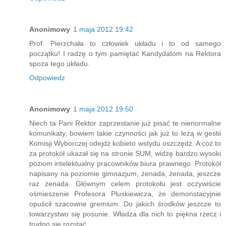
Anonimowy
1 maja 2012 19:42
Prof. Pierzchała to człowiek układu i to od samego
początku! I radzę o tym pamiętać Kandydatom na Rektora
spoza tego układu.
Odpowiedz
Anonimowy
1 maja 2012 19:50
Niech ta Pani Rektor zaprzestanie już pisać te nienormalne
komunikaty, bowiem takie czynności jak już to leżą w gestii
Komisji Wyborczej odejdż kobieto wstydu oszczędż. A coż to
za protokół ukazał się na stronie SUM, widzę bardzo wysoki
poziom intelektualny pracowników biura prawnego. Protokół
napisany na poziomie gimnazjum, żenada, żenada, jeszcze
raz żenada. Głównym celem protokołu jest oczywiście
ośmieszenie Profesora Pluskiewicza, że demonstacyjnie
opuścił szacowne gremium. Do jakich środków jeszcze to
towarzystwo się posunie. Władza dla nich to piękna rzecz i
trudno się rozstać.