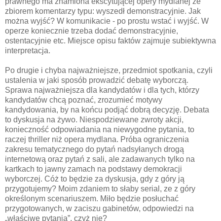
prawnego ma znamiona ekscytującej opery mydlanej ze
zbiorem komentarzy typu: wyszedł demonstracyjnie. Jak
można wyjść? W komunikacie - po prostu wstać i wyjść. W
operze koniecznie trzeba dodać demonstracyjnie,
ostentacyjnie etc. Miejsce opisu faktów zajmuje subiektywna
interpretacja.
Po drugie i chyba najważniejsze, przedmiot spotkania, czyli
ustalenia w jaki sposób prowadzić debatę wyborczą.
Sprawa najważniejsza dla kandydatów i dla tych, którzy
kandydatów chcą poznać, zrozumieć motywy
kandydowania, by na końcu podjąć dobrą decyzję. Debata
to dyskusja na żywo. Niespodziewane zwroty akcji,
konieczność odpowiadania na niewygodne pytania, to
raczej thriller niż opera mydlana. Próba ograniczenia
zakresu tematycznego do pytań nadsyłanych drogą
internetową oraz pytań z sali, ale zadawanych tylko na
kartkach to jawny zamach na podstawy demokracji
wyborczej. Cóż to będzie za dyskusja, gdy z góry ją
przygotujemy? Moim zdaniem to słaby serial, ze z góry
określonym scenariuszem. Miło będzie posłuchać
przygotowanych, w zaciszu gabinetów, odpowiedzi na
„właściwe pytania”, czyż nie?