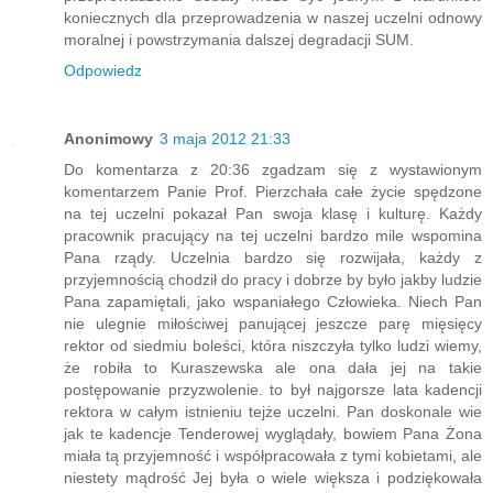
koniecznych dla przeprowadzenia w naszej uczelni odnowy
moralnej i powstrzymania dalszej degradacji SUM.
Odpowiedz
Anonimowy
3 maja 2012 21:33
Do komentarza z 20:36 zgadzam się z wystawionym
komentarzem Panie Prof. Pierzchała całe życie spędzone
na tej uczelni pokazał Pan swoja klasę i kulturę. Każdy
pracownik pracujący na tej uczelni bardzo mile wspomina
Pana rządy. Uczelnia bardzo się rozwijała, każdy z
przyjemnością chodził do pracy i dobrze by było jakby ludzie
Pana zapamiętali, jako wspaniałego Człowieka. Niech Pan
nie ulegnie miłościwej panującej jeszcze parę mięsięcy
rektor od siedmiu boleści, która niszczyła tylko ludzi wiemy,
że robiła to Kuraszewska ale ona dała jej na takie
postępowanie przyzwolenie. to był najgorsze lata kadencji
rektora w całym istnieniu tejże uczelni. Pan doskonale wie
jak te kadencje Tenderowej wyglądały, bowiem Pana Żona
miała tą przyjemność i współpracowała z tymi kobietami, ale
niestety mądrość Jej była o wiele większa i podziękowała