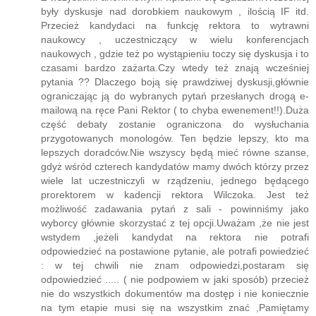
były dyskusje nad dorobkiem naukowym , ilością IF itd.
Przecież kandydaci na funkcję rektora to wytrawni
naukowcy , uczestniczący w wielu konferencjach
naukowych , gdzie też po wystąpieniu toczy się dyskusja i to
czasami bardzo zażarta.Czy wtedy też znają wcześniej
pytania ?? Dlaczego boją się prawdziwej dyskusji,głównie
ograniczając ją do wybranych pytań przesłanych drogą e-
mailową na ręce Pani Rektor ( to chyba ewenement!!).Duża
część debaty zostanie ograniczona do wysłuchania
przygotowanych monologów. Ten będzie lepszy, kto ma
lepszych doradców.Nie wszyscy będą mieć równe szanse,
gdyż wśród czterech kandydatów mamy dwóch którzy przez
wiele lat uczestniczyli w rządzeniu, jednego będącego
prorektorem w kadencji rektora Wilczoka. Jest też
możliwość zadawania pytań z sali - powinniśmy jako
wyborcy głównie skorzystać z tej opcji.Uważam ,że nie jest
wstydem ,jeżeli kandydat na rektora nie potrafi
odpowiedzieć na postawione pytanie, ale potrafi powiedzieć
: w tej chwili nie znam odpowiedzi,postaram się
odpowiedzieć ..... ( nie podpowiem w jaki sposób) przecież
nie do wszystkich dokumentów ma dostęp i nie koniecznie
na tym etapie musi się na wszystkim znać ,Pamiętamy