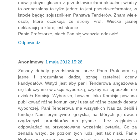
mówi jednym głosem z przedstawicielami aktualnej władzy
to oznaczałoby to tylko jedno: to jest pseudo-reformator, w
istocie będąc sojusznikiem Państwa Tenderów. Znam wiele
osób, które oczekują ze strony Prof. Więcka jasnej
deklaracji po której jest stronie.
Panie Profesorze, niech Pan się wreszcie odezwie!
Odpowiedz
Anonimowy
1 maja 2012 15:28
Zasady debaty przedstawione przez Pana Profesora są
jasne i zrozumiane dadzą sznsę rzetelnej oceny
kandydatów. Wstyd jest aby pani Tenderowa angażowała
się tak czynnie w akcje wyborczą, czyżby na tej uczelni nie
działała Komisja Wyborcza, bowiem taka Komisja powinna
publikować różne komunikaty i ustalać różne zasady debaty
wyborczej. Pani Tenderowa ma wszystkich Nas za debili i
funduje Nam prymitywne igrzyska, na których jej dwóch
rządzących prorektorów ma płynnie i bez zająknięcia
odpowiadać na przygotowane wcześniej pytania. Co za
żenada wstyd, że poziom tych ludzi jest tak niski. Panie
Profesorze, proszę się nie zgadzać na żadne propozycje