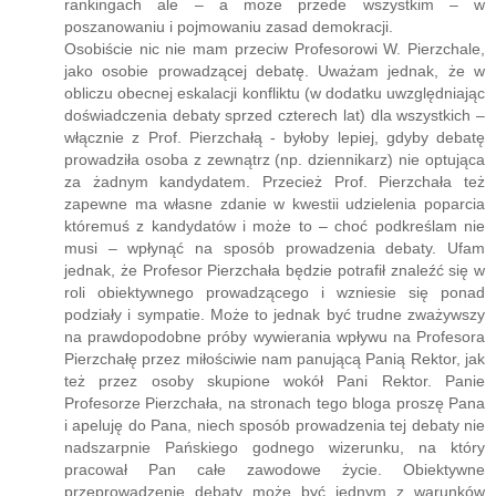
rankingach ale – a może przede wszystkim – w
poszanowaniu i pojmowaniu zasad demokracji.
Osobiście nic nie mam przeciw Profesorowi W. Pierzchale,
jako osobie prowadzącej debatę. Uważam jednak, że w
obliczu obecnej eskalacji konfliktu (w dodatku uwzględniając
doświadczenia debaty sprzed czterech lat) dla wszystkich –
włącznie z Prof. Pierzchałą - byłoby lepiej, gdyby debatę
prowadziła osoba z zewnątrz (np. dziennikarz) nie optująca
za żadnym kandydatem. Przecież Prof. Pierzchała też
zapewne ma własne zdanie w kwestii udzielenia poparcia
któremuś z kandydatów i może to – choć podkreślam nie
musi – wpłynąć na sposób prowadzenia debaty. Ufam
jednak, że Profesor Pierzchała będzie potrafił znaleźć się w
roli obiektywnego prowadzącego i wzniesie się ponad
podziały i sympatie. Może to jednak być trudne zważywszy
na prawdopodobne próby wywierania wpływu na Profesora
Pierzchałę przez miłościwie nam panującą Panią Rektor, jak
też przez osoby skupione wokół Pani Rektor. Panie
Profesorze Pierzchała, na stronach tego bloga proszę Pana
i apeluję do Pana, niech sposób prowadzenia tej debaty nie
nadszarpnie Pańskiego godnego wizerunku, na który
pracował Pan całe zawodowe życie. Obiektywne
przeprowadzenie debaty może być jednym z warunków