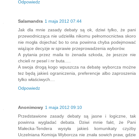
Odpowiedz
Salamandra
1 maja 2012 07:44
Jak dla mnie zasady debaty są ok, dziwi tylko, że pani
przewodnicząca nie udzieliła nikomu pełnomocnictwa skoro
nie mogła dojechać bo to ona powinna chyba podejmować
wiążące decyzje w sprawie przeprowadzenia wyborów.
A pytania przez maila to żenada szkoda, że jeszcze nie
chcieli nr pesel i nr buta.....
A swoja drogą kogo wpuszcza na debatę wyborcza możne
tez będą jakieś ograniczenia, preferencje albo zaproszenia
tylko właściwych....
Odpowiedz
Anonimowy
1 maja 2012 09:10
Przedstawione zasady debaty są jasne i logiczne, tak
powinna wygladać debata. Dziwi mnie fakt, że Pani
Małecka-Tendera wysyła jakieś komunikaty czyżby
Uczelniana Komisja Wyborcza nie znała sowich praw, gdzie