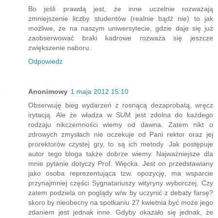
Bo jeśli prawdą jest, że inne uczelnie rozważają
zmniejszenie liczby studentów (realnie bądź nie) to jak
możliwe, że na naszym uniwersytecie, gdzie daje się już
zaobserwować braki kadrowe rozważa się jeszcze
zwiększenie naboru.
Odpowiedz
Anonimowy
1 maja 2012 15:10
Obserwuję bieg wydarzeń z rosnącą dezaprobatą, wręcz
irytacją. Ale że władza w SUM jest zdolna do każdego
rodzaju nikczemności wiemy od dawna. Zatem nikt o
zdrowych zmysłach nie oczekuje od Pani rektor oraz jej
prorektorów czystej gry, to są ich metody. Jak postępuje
autor tego bloga także dobrze wiemy. Najważniejsze dla
mnie pytanie dotyczy Prof. Więcka. Jest on przedstawiany
jako osoba reprezentująca tzw. opozycję, ma wsparcie
przynajmniej części Sygnatariuszy wityryny wyborczej. Czy
zatem podziela on poglądy w/w by uczynić z debaty farsę?
skoro by nieobecny na spotkaniu 27 kwietnia być może jego
zdaniem jest jednak inne. Gdyby okazało się jednak, że