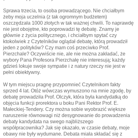
Sprawa trzecia, to osoba prowadzącego. Nie chciałbym
żeby moja uczelnia (z tak ogromnym budżetem)
oszczędzała 1000 złotych w tak ważnej chwili. To naprawdę
nie jest obojętne, kto poprowadzi tę debatę. Znamy je
głównie z życia politycznego, i chciałbym spytać czy
ktokolwiek z Czytelników oglądał debatę, którą prowadził
jeden z polityków? Czy mam coś przeciwko Prof.
Pierzchale? Oczywiście nie, ale nie można zakładać, że
wybory Pana Profesora Pierzchałę nie interesują; każdy
gdzieś lokuje swoje sympatie i z natury rzeczy nie jest w
pełni obiektywny.
W tym miejscu pragnę przypomnieć Czytelnikom fakty
sprzed 4 lat. Otóż wówczas wymuszono na mnie zgodę, by
debatę prowadziła Prof. Olczyk, która była kandydatką do
objęcia funkcji prorektora u boku Pani Rektor Prof. E.
Małeckiej-Tendery. Czy można sobie wyobrazić większe
naruszenie równowagi niż desygnowanie do prowadzenia
debaty kandydata na swego najbliższego
współpracownika? Jak się okazało, w czasie debaty, moje
obawy nie były wydumane. Debata miała składać się z