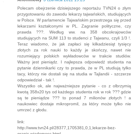
Polecam obejrzenie dzisiejszego reportażu TVN24 o złym
przygotowaniu do zawodu lekarzy tajwańskich, studiujących
w Polsce. W parlamencie Tajwańskim przestrzega się przed
lekarzami kształconymi w PL. Zagranie polityczne, czy
prawda ???. Według ww. na 358 obcokrajowców
studiujących na SUM 113 to studenci z Tajwanu, czyli 1/3 !.
Teraz wiadomo, że jak zapłaci się kilkadziesiąt tysięcy
złotych za rok nauki to każdy je skończy, nawet nie
rozumiejący polskich wykładowców w trakcie studiów.
Ważny jest pieniądz. I najlepsza odpowiedź studenta na
pytanie dziennikarki czy to prawda, że w PL studiują tylko
tacy, którzy nie dostali się na studia w Tajlandii - szczerze
odpowiedział - tak !.
Wszystko ok, ale najważniejsze pytanie - co z olbrzymią
kwotą 358x20 tys od każdego studenta rok w rok ??? gdzie
są te pieniądze ??? to ponad 7 milionów złotych ! a
naukowiec dostaje mikropromil, za który może tylko nie
umrzeć z głodu.
link:
http://www.tvn24.pl/28377,1705381,0,1,lekarze-bez-
granic,wiadomosc.html