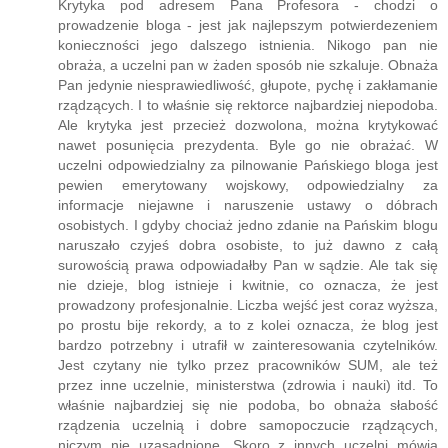
Krytyka pod adresem Pana Profesora - chodzi o
prowadzenie bloga - jest jak najlepszym potwierdezeniem
konieczności jego dalszego istnienia. Nikogo pan nie
obraża, a uczelni pan w żaden sposób nie szkaluje. Obnaża
Pan jedynie niesprawiedliwość, głupote, pychę i zakłamanie
rządzących. I to właśnie się rektorce najbardziej niepodoba.
Ale krytyka jest przecież dozwolona, można krytykować
nawet posunięcia prezydenta. Byle go nie obrażać. W
uczelni odpowiedzialny za pilnowanie Pańskiego bloga jest
pewien emerytowany wojskowy, odpowiedzialny za
informacje niejawne i naruszenie ustawy o dóbrach
osobistych. I gdyby chociaż jedno zdanie na Pańskim blogu
naruszało czyjeś dobra osobiste, to już dawno z całą
surowością prawa odpowiadałby Pan w sądzie. Ale tak się
nie dzieje, blog istnieje i kwitnie, co oznacza, że jest
prowadzony profesjonalnie. Liczba wejść jest coraz wyższa,
po prostu bije rekordy, a to z kolei oznacza, że blog jest
bardzo potrzebny i utrafił w zainteresowania czytelników.
Jest czytany nie tylko przez pracowników SUM, ale też
przez inne uczelnie, ministerstwa (zdrowia i nauki) itd. To
właśnie najbardziej się nie podoba, bo obnaża słabość
rządzenia uczelnią i dobre samopoczucie rządzących,
niczym nie uzasadnione. Skoro z innych uczelni mówią