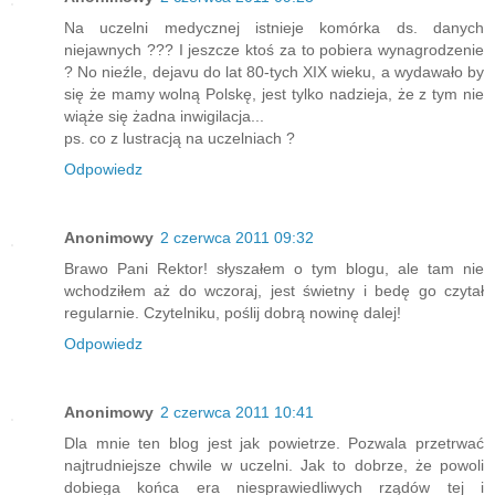
Na uczelni medycznej istnieje komórka ds. danych
niejawnych ??? I jeszcze ktoś za to pobiera wynagrodzenie
? No nieźle, dejavu do lat 80-tych XIX wieku, a wydawało by
się że mamy wolną Polskę, jest tylko nadzieja, że z tym nie
wiąże się żadna inwigilacja...
ps. co z lustracją na uczelniach ?
Odpowiedz
Anonimowy
2 czerwca 2011 09:32
Brawo Pani Rektor! słyszałem o tym blogu, ale tam nie
wchodziłem aż do wczoraj, jest świetny i bedę go czytał
regularnie. Czytelniku, poślij dobrą nowinę dalej!
Odpowiedz
Anonimowy
2 czerwca 2011 10:41
Dla mnie ten blog jest jak powietrze. Pozwala przetrwać
najtrudniejsze chwile w uczelni. Jak to dobrze, że powoli
dobiega końca era niesprawiedliwych rządów tej i