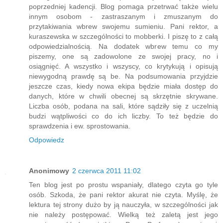
poprzedniej kadencji. Blog pomaga przetrwać także wielu
innym osobom - zastraszanym i zmuszanym do
przytakiwania wbrew swojemu sumieniu. Pani rektor, a
kuraszewska w szczególności to mobberki. I piszę to z całą
odpowiedzialnością. Na dodatek wbrew temu co my
piszemy, one są zadowolone ze swojej pracy, no i
osiągnięć. A wszystko i wszyscy, co krytykują i opisują
niewygodną prawdę są be. Na podsumowania przyjdzie
jeszcze czas, kiedy nowa ekipa będzie miała dostęp do
danych, które w chwili obecnej są skrzętnie skrywane.
Liczba osób, podana na sali, które sądziły się z uczelnią
budzi wątpliwości co do ich liczby. To też będzie do
sprawdzenia i ew. sprostowania.
Odpowiedz
Anonimowy
2 czerwca 2011 11:02
Ten blog jest po prostu wspaniały, dlatego czyta go tyle
osób. Szkoda, że pani rektor akurat nie czyta. Myślę, że
lektura tej strony dużo by ją nauczyła, w szczególności jak
nie należy postępować. Wielką też zaletą jest jego