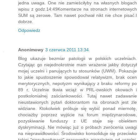
jedna uwaga. One nie zamieściłyby na własnych blogach
wpisu z godz.14:49Komentarze na stronach internetowych
SUM są zerowe. Tam nawet pochwał nikt nie chce pisać.I
dobrze.
Odpowiedz
Anonimowy
3 czerwca 2011 13:34
Blog ukazuje bezmiar patologii w polskich uczelniach.
Czytając go niejednokrotnie mam wrażenie jakby dotyczył
mojej uczelni i panujących tu stosunków (UWM). Pokazuje
to jakie spustoszenie spowodował relatywizm, brak ocen
merytorycznych, nepotyzm wynikający z braku reformy po
89 r. Uczelnie tkwia wciąż w PRL-owskich okowach i
postkolonialnej zaściankowości. Tutaj nawet zadawanie
nieustawionych pytań doktorantom na obronach jest żle
widziane. Ktokolwiek próbuje się wybić ponad miernotę,
chociażby poprzez wyjście na forum międzynarodowe,
pozyskiwanie funduszy z UE staje się obiektem
dyskryminacji. Nie mówiąc już o próbach zwrócenia uwagi
na nieprawidłowości. Środowisko konsoliduje się przeciwko
takiej "niesubordynacji" pracownika niezależnie od uczelni,