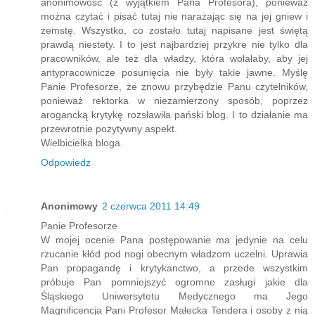
anonimowość (z wyjątkiem Pana Profesora), ponieważ
można czytać i pisać tutaj nie narażając się na jej gniew i
zemstę. Wszystko, co zostało tutaj napisane jest świętą
prawdą niestety. I to jest najbardziej przykre nie tylko dla
pracowników, ale też dla władzy, która wolałaby, aby jej
antypracownicze posunięcia nie były takie jawne. Myślę
Panie Profesorze, że znowu przybędzie Panu czytelników,
ponieważ rektorka w niezamierzony sposób, poprzez
arogancką krytykę rozsławiła pański blog. I to działanie ma
przewrotnie pozytywny aspekt.
Wielbicielka bloga.
Odpowiedz
Anonimowy
2 czerwca 2011 14:49
Panie Profesorze
W mojej ocenie Pana postępowanie ma jedynie na celu
rzucanie kłód pod nogi obecnym władzom uczelni. Uprawia
Pan propagandę i krytykanctwo, a przede wszystkim
próbuje Pan pomniejszyć ogromne zasługi jakie dla
Śląskiego Uniwersytetu Medycznego ma Jego
Magnificencja Pani Profesor Małecka Tendera i osoby z nią