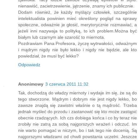
nienawiść, zacietrzewienie, jątrzenie, znamy ich publicznie.
Dodam również, że każdy myślący człowiek, szczególnie
intelektualista powinien mieć określony pogląd na sprawy
społeczne, odważnie je głosić, merytorycznie rozmawiać, a
jeżeli inni nazywaja to polityką, to ich problem.Można być
białym lub czarnym ale szarość to miernota.
Pozdrawiam Pana Profesora, życzę wytrwałości, odważnym
i mądrym nigdy nie było lekko i nigdy nie będzie, ale kto
powiedział, że musi być lekko?
Odpowiedz
Anonimowy
3 czerwca 2011 11:32
Tak, dochodzą do władzy miernoty i wydaje im się, że są do
tego stworzone. Mądrym i dobrym nie jest nigdy lekko, bo
zawsze znajdą się zawistni właśnie o tą mądrość. Trzeba
jednak myśleć do przodu i zastanowić się kto może zastąpić
obecnie rzadzących. Ich czs dobiega końca i co by teraz nie
zrobiły nie zatrą za sobą najgorszych wrażeń i odczuć. Im
nie warto pomagać w niczym, bo i tak tego nie docenią. Są
najgorszymi władzami od chwili powstania uczelni. Jeszcze