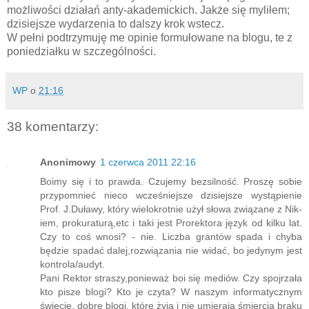
możliwości działań anty-akademickich. Jakże się myliłem;
dzisiejsze wydarzenia to dalszy krok wstecz.
W pełni podtrzymuję me opinie formułowane na blogu, te z
poniedziałku w szczególności.
WP
o
21:16
38 komentarzy:
Anonimowy
1 czerwca 2011 22:16
Boimy się i to prawda. Czujemy bezsilność. Proszę sobie
przypomnieć nieco wcześniejsze dzisiejsze wystąpienie
Prof. J.Duławy, który wielokrotnie użył słowa związane z Nik-
iem, prokuraturą,etc i taki jest Prorektora język od kilku lat.
Czy to coś wnosi? - nie. Liczba grantów spada i chyba
będzie spadać dalej,rozwiązania nie widać, bo jedynym jest
kontrola/audyt.
Pani Rektor straszy,ponieważ boi się mediów. Czy spojrzała
kto pisze blogi? Kto je czyta? W naszym informatycznym
świecie, dobre blogi, które żyją i nie umierają śmiercią braku