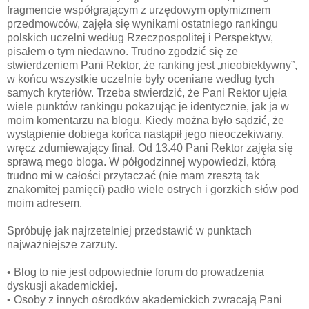
fragmencie współgrającym z urzędowym optymizmem
przedmowców, zajęła się wynikami ostatniego rankingu
polskich uczelni według Rzeczpospolitej i Perspektyw,
pisałem o tym niedawno. Trudno zgodzić się ze
stwierdzeniem Pani Rektor, że ranking jest „nieobiektywny”,
w końcu wszystkie uczelnie były oceniane według tych
samych kryteriów. Trzeba stwierdzić, że Pani Rektor ujęła
wiele punktów rankingu pokazując je identycznie, jak ja w
moim komentarzu na blogu. Kiedy można było sądzić, że
wystąpienie dobiega końca nastąpił jego nieoczekiwany,
wręcz zdumiewający finał. Od 13.40 Pani Rektor zajęła się
sprawą mego bloga. W półgodzinnej wypowiedzi, którą
trudno mi w całości przytaczać (nie mam zresztą tak
znakomitej pamięci) padło wiele ostrych i gorzkich słów pod
moim adresem.
Spróbuję jak najrzetelniej przedstawić w punktach
najważniejsze zarzuty.
• Blog to nie jest odpowiednie forum do prowadzenia
dyskusji akademickiej.
• Osoby z innych ośrodków akademickich zwracają Pani