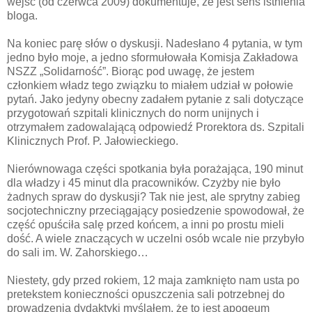
wejść (od czerwca 2009) dokumentuje, że jest sens istnienia
bloga.
Na koniec parę słów o dyskusji. Nadesłano 4 pytania, w tym
jedno było moje, a jedno sformułowała Komisja Zakładowa
NSZZ „Solidarność”. Biorąc pod uwagę, że jestem
członkiem władz tego związku to miałem udział w połowie
pytań. Jako jedyny obecny zadałem pytanie z sali dotyczące
przygotowań szpitali klinicznych do norm unijnych i
otrzymałem zadowalającą odpowiedź Prorektora ds. Szpitali
Klinicznych Prof. P. Jałowieckiego.
Nierównowaga części spotkania była porażająca, 190 minut
dla władzy i 45 minut dla pracowników. Czyżby nie było
żadnych spraw do dyskusji? Tak nie jest, ale sprytny zabieg
socjotechniczny przeciągający posiedzenie spowodował, że
część opuściła salę przed końcem, a inni po prostu mieli
dość. A wiele znaczących w uczelni osób wcale nie przybyło
do sali im. W. Zahorskiego…
Niestety, gdy przed rokiem, 12 maja zamknięto nam usta po
pretekstem konieczności opuszczenia sali potrzebnej do
prowadzenia dydaktyki myślałem, że to jest apogeum