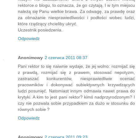
rektorce o blogu, to oznacza, że go czytają. I w tym miejscu
należą się Panu wielkie brawa. Za odwagę, za prawdę oraz
za obnażanie niesprawiedliwości i podłości wobec ludzi,
które rządzący chcieliby ukryć.
Uczestnik posiedzenia.
Odpowiedz
Anonimowy
2 czerwca 2011 08:37
Pani rektor to się naiwnie wydaje, że jej wolno: rozmijać się
z prawdą, rozmijać się z prawem, stosować nepotyzm,
zastraszać konkurentów, niesprawiedliwie oceniać
pracowników i dokonywać subiektywnych krzywdzących
ludzi posunięć. Natomiast innym odmawia nawet prawa do
krytyki. A kim to jest pani rektor? kimś nadprzyrodzonym? I
czy nie pozwala sobie przypadkiem za dużo w stosunku do
równych sobie ?
Odpowiedz
Anonimowy
2 czerwca 2011 09:23