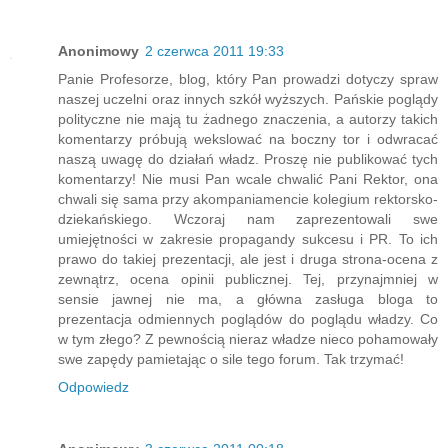
Anonimowy
2 czerwca 2011 19:33
Panie Profesorze, blog, który Pan prowadzi dotyczy spraw
naszej uczelni oraz innych szkół wyższych. Pańskie poglądy
polityczne nie mają tu żadnego znaczenia, a autorzy takich
komentarzy próbują wekslować na boczny tor i odwracać
naszą uwagę do działań władz. Proszę nie publikować tych
komentarzy! Nie musi Pan wcale chwalić Pani Rektor, ona
chwali się sama przy akompaniamencie kolegium rektorsko-
dziekańskiego. Wczoraj nam zaprezentowali swe
umiejętności w zakresie propagandy sukcesu i PR. To ich
prawo do takiej prezentacji, ale jest i druga strona-ocena z
zewnątrz, ocena opinii publicznej. Tej, przynajmniej w
sensie jawnej nie ma, a główna zasługa bloga to
prezentacja odmiennych poglądów do poglądu władzy. Co
w tym złego? Z pewnością nieraz władze nieco pohamowały
swe zapędy pamietając o sile tego forum. Tak trzymać!
Odpowiedz