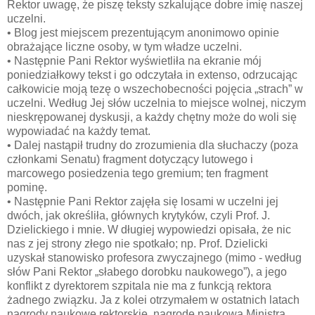
Rektor uwagę, że piszę teksty szkalujące dobre imię naszej
uczelni.
• Blog jest miejscem prezentującym anonimowo opinie
obrażające liczne osoby, w tym władze uczelni.
• Następnie Pani Rektor wyświetliła na ekranie mój
poniedziałkowy tekst i go odczytała in extenso, odrzucając
całkowicie moją tezę o wszechobecności pojęcia „strach” w
uczelni. Według Jej słów uczelnia to miejsce wolnej, niczym
nieskrępowanej dyskusji, a każdy chętny może do woli się
wypowiadać na każdy temat.
• Dalej nastąpił trudny do zrozumienia dla słuchaczy (poza
członkami Senatu) fragment dotyczący lutowego i
marcowego posiedzenia tego gremium; ten fragment
pominę.
• Następnie Pani Rektor zajęła się losami w uczelni jej
dwóch, jak określiła, głównych krytyków, czyli Prof. J.
Dzielickiego i mnie. W długiej wypowiedzi opisała, że nic
nas z jej strony złego nie spotkało; np. Prof. Dzielicki
uzyskał stanowisko profesora zwyczajnego (mimo - według
słów Pani Rektor „słabego dorobku naukowego”), a jego
konflikt z dyrektorem szpitala nie ma z funkcją rektora
żadnego związku. Ja z kolei otrzymałem w ostatnich latach
nagrody naukowe rektorskie, nagrodę naukową Ministra