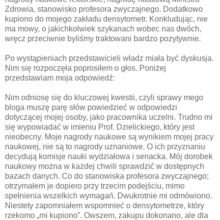
Zdrowia, stanowisko profesora zwyczajnego. Dodatkowo
kupiono do mojego zakładu densytometr. Konkludując, nie
ma mowy, o jakichkolwiek szykanach wobec nas dwóch,
wręcz przeciwnie byliśmy traktowani bardzo pozytywnie.
Po wystąpieniach przedstawicieli władz miała być dyskusja.
Nim się rozpoczęła poprosiłem o głos. Poniżej
przedstawiam moja odpowiedź:
Nim odniosę się do kluczowej kwestii, czyli sprawy mego
bloga muszę parę słów powiedzieć w odpowiedzi
dotyczącej mojej osoby, jako pracownika uczelni. Trudno mi
się wypowiadać w imieniu Prof. Dzielickiego, który jest
nieobecny. Moje nagrody naukowe są wynikiem mojej pracy
naukowej, nie są to nagrody uznaniowe. O ich przyznaniu
decydują komisje nauki wydziałowa i senacka. Mój dorobek
naukowy można w każdej chwili sprawdzić w dostępnych
bazach danych. Co do stanowiska profesora zwyczajnego;
otrzymałem je dopiero przy trzecim podejściu, mimo
spełnienia wszelkich wymagań. Dwukrotnie mi odmówiono.
Niestety zapomniałem wspomnieć o densytometrze, który
rzekomo „mi kupiono”. Owszem, zakupu dokonano, ale dla