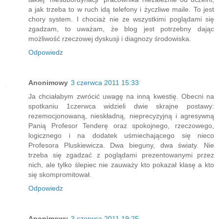
a jak trzeba to w ruch idą telefony i życzliwe maile. To jest
chory system. I chociaż nie ze wszystkimi poglądami się
zgadzam, to uważam, że blog jest potrzebny dając
możliwość rzeczowej dyskusji i diagnozy środowiska.
Odpowiedz
Anonimowy
3 czerwca 2011 15:33
Ja chciałabym zwrócić uwagę na inną kwestię. Obecni na
spotkaniu 1czerwca widzieli dwie skrajne postawy:
rezemocjonowaną, nieskładną, nieprecyzyjną i agresywną
Panią Profesor Tenderę oraz spokojnego, rzeczowego,
logicznego i na dodatek uśmiechającego się nieco
Profesora Pluskiewicza. Dwa bieguny, dwa światy. Nie
trzeba się zgadzać z poglądami prezentowanymi przez
nich, ale tylko ślepiec nie zauważy kto pokazał klasę a kto
się skompromitował.
Odpowiedz
Anonimowy
3 czerwca 2011 19:25