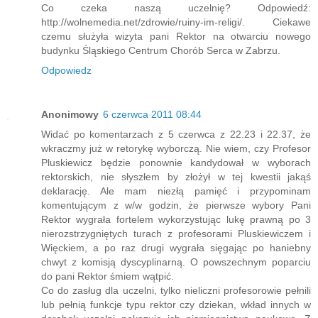
Co czeka naszą uczelnię? Odpowiedź:
http://wolnemedia.net/zdrowie/ruiny-im-religi/. Ciekawe
czemu służyła wizyta pani Rektor na otwarciu nowego
budynku Śląskiego Centrum Chorób Serca w Zabrzu.
Odpowiedz
Anonimowy
6 czerwca 2011 08:44
Widać po komentarzach z 5 czerwca z 22.23 i 22.37, że
wkraczmy już w retorykę wyborczą. Nie wiem, czy Profesor
Pluskiewicz będzie ponownie kandydował w wyborach
rektorskich, nie słyszłem by złożył w tej kwestii jakąś
deklarację. Ale mam niezłą pamięć i przypominam
komentującym z w/w godzin, że pierwsze wybory Pani
Rektor wygrała fortelem wykorzystując lukę prawną po 3
nierozstrzygniętych turach z profesorami Pluskiewiczem i
Więckiem, a po raz drugi wygrała sięgając po haniebny
chwyt z komisją dyscyplinarną. O powszechnym poparciu
do pani Rektor śmiem wątpić.
Co do zasług dla uczelni, tylko nieliczni profesorowie pełnili
lub pełnią funkcje typu rektor czy dziekan, wkład innych w