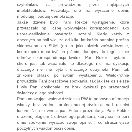
czytelników są prowadzone przez najlepszych
intelektualistów. Pozwalają one na wyrażenie opinii,
modulują i budują demokrację.
Jakże dziwne było Pani Rektor wystąpienie, które
przytaczało np. liczbę wpływającej korespondencji jako
usprawiedliwienie otwartości uczelni. Kiedy każdy z
obecnych na sali wie, ze od kilku lat każda banalna prośba
skierowana do SUM (np. o jakiekolwiek zaświadczenie,
kserokopie) musi być na piśmie, dodajmy do tego liczbie
odmów i korespondencja kwitnie. Pani Rekor - pytam -
skoro jest tak wspaniale, to dlaczego nie ma dyskusji,
dlaczego nie ma pytań, dlaczego otrzymała Pani tak
znikome oklaski po swoim wystąpieniu. Wielokrotnie
prowadziła Pani prestiżowe spotkania, tak jak i te dzisiejsze
i wie Pani doskonale, ze brak dyskusji po prezentacji
świadczy o jego słabości.
Podsumowując, wpierw dzisiejsza RW to ponowna afirmacja
władzy bez zadnej profesjonalnej dyskusji nad uczelni
losem. Nic nie wnosząca. Potem prezentacja Pani Rektor
urazonej blogiem 1 odwaznego profesora, ktory się nie boi i
umie spokojnie wyrażać swoje opinie. I co straszniejsze
poczytnych wiadomości i opinii.