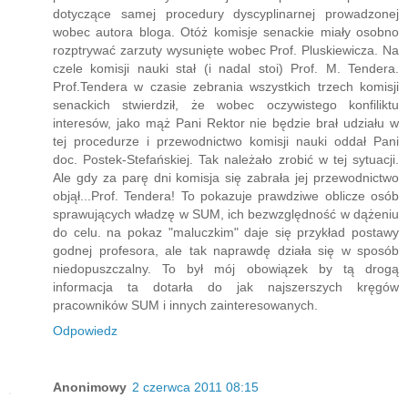
dotyczące samej procedury dyscyplinarnej prowadzonej
wobec autora bloga. Otóż komisje senackie miały osobno
rozptrywać zarzuty wysunięte wobec Prof. Pluskiewicza. Na
czele komisji nauki stał (i nadal stoi) Prof. M. Tendera.
Prof.Tendera w czasie zebrania wszystkich trzech komisji
senackich stwierdził, że wobec oczywistego konfiliktu
interesów, jako mąż Pani Rektor nie będzie brał udziału w
tej procedurze i przewodnictwo komisji nauki oddał Pani
doc. Postek-Stefańskiej. Tak należało zrobić w tej sytuacji.
Ale gdy za parę dni komisja się zabrała jej przewodnictwo
objął...Prof. Tendera! To pokazuje prawdziwe oblicze osób
sprawujących władzę w SUM, ich bezwzględność w dążeniu
do celu. na pokaz "maluczkim" daje się przykład postawy
godnej profesora, ale tak naprawdę działa się w sposób
niedopuszczalny. To był mój obowiązek by tą drogą
informacja ta dotarła do jak najszerszych kręgów
pracowników SUM i innych zainteresowanych.
Odpowiedz
Anonimowy
2 czerwca 2011 08:15