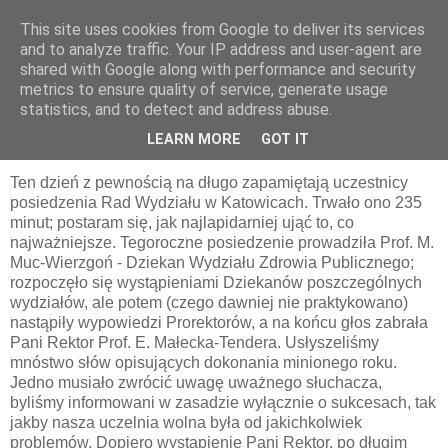
This site uses cookies from Google to deliver its services
pluskiewicz.blogspot.com
and to analyze traffic. Your IP address and user-agent are
shared with Google along with performance and security
metrics to ensure quality of service, generate usage
statistics, and to detect and address abuse.
środa, 1 czerwca 2011
WYDARZYŁO SIĘ 1 CZERWCA 2011
LEARN MORE
GOT IT
Ten dzień z pewnością na długo zapamiętają uczestnicy
posiedzenia Rad Wydziału w Katowicach. Trwało ono 235
minut; postaram się, jak najlapidarniej ująć to, co
najważniejsze. Tegoroczne posiedzenie prowadziła Prof. M.
Muc-Wierzgoń - Dziekan Wydziału Zdrowia Publicznego;
rozpoczęło się wystąpieniami Dziekanów poszczególnych
wydziałów, ale potem (czego dawniej nie praktykowano)
nastąpiły wypowiedzi Prorektorów, a na końcu głos zabrała
Pani Rektor Prof. E. Małecka-Tendera. Usłyszeliśmy
mnóstwo słów opisujących dokonania minionego roku.
Jedno musiało zwrócić uwagę uważnego słuchacza,
byliśmy informowani w zasadzie wyłącznie o sukcesach, tak
jakby nasza uczelnia wolna była od jakichkolwiek
problemów. Dopiero wystąpienie Pani Rektor, po długim