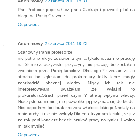
Anonimowy
2 czerwca 2011 18:31
Pan Profesor popierał też pana Czekaja i pozwolił pluć na
blogu na Panią Grażyne
Odpowiedz
Anonimowy
2 czerwca 2011 19:23
Szanowny Panie profesorze,
nie potrafię ukryć zdziwienia tym artykułem.Już nie pracuję
na Ślumie.Z oczywistej przyczyny nie pracuję bo zostałam
zwolniona przez Panią kanclerz. Dlaczego ? uważam że ze
strachu bo zgłosiłam do prokuratury fakty które mogły
zaszkodzić obecnej władzy. Nigdy ich tak nie
interpretowałam, uważałam ,że wyjaśni to
prokuratura.Strach przed czym ? utratą wpływu władzy.
Nieczyste sumienie , nie pozwoliło jej przyznać się do błedu.
Niegospodarność i brak nadzoru właścicielskiego.Nasłaly na
mnie audyt i nic nie wykryły.Dlatego trzymam kciuki ,że już
za rok pani kanclerz będzie szukać pracy na rynku .I wolno
mi tak myśleć.
Odpowiedz