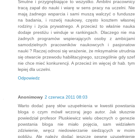
Smutne i przygnębiające to wszystko. Ambitni pracownicy
tracą zapał do nauki i wiarę w sens pracy na uczelni. Nie
mają żadnego wsparcia i sami muszą walczyć o fundusze
na badania, i rozwój naukowy, często kosztem własnej
rodziny i życia prywatnego. A przecież to właśnie nauka
dodaje prestiżu i winduje w rankingach. Dlaczego nie ma
żadnych programów wspierających osoby z ambicjami
samodzielnych pracowników naukowcych i pasjonatow
nauki ? Raczej odnosi się wrażenie, że mksymalnie utrudnia
się otwarcie przewodu habilitacyjnego, szczególnie gdy szef
nie chce mieć konkurencji. A przecież im więcej dr hab. tym
lepiej dla uczelni.
Odpowiedz
Anonimowy
2 czerwca 2011 08:03
Warto dodać parę słów uzupełnienia w kwestii powstania
bloga o czym mówił wczoraj jego autor. Jak słusznie
powiedział profesor Pluskiewicz wielu obecnych o genezie
powstania bloga nie miało pojęcia, sam widziałem
zdziwienie, wręcz niedowierzanie siedzących w moim
pobliżu. Ale należy dodać jeszcze pewne uzupełnienie