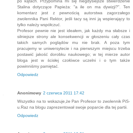
po kątach. Przypomina mi się niegdysiejsze stwierdzenie
Stalina dotyczące Papieża: "a ile on ma dywizji?". Ten
komentarz jest z pewnością autorstwa zagorzałego
zwolennika Pani Rektor, jeśli tacy są inni ją wspierający to
tylko należy współczuć.
Profesor pewnie nie jest ideałem, jak każdy ma słabsze i
silniejsze strony ale konsekwencji w głoszeniu cały czas
takich samych poglądów mu nie brak. A poza tym
pracujemy w uniwersytecie i na pierwszym miejscu trzeba
postawić jakość dorobku naukowego; w tej mierze autor
bloga jest w ścisłej czołówce uczelni i o tym także
powinniśmy pamiętać.
Odpowiedz
Anonimowy
2 czerwca 2011 17:42
Wszystko na to wskazuje,że Pan Profesor to zwolennik PiS-
u.Raz na blogu zaprezentował swoje poparcie dla tej partii.
Odpowiedz