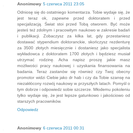
Anonimowy
5 czerwca 2011 23:05
Odniosę się do ostatniego komentarza. Tobie wydaje się, że
jest teraz ok, zapewne przed doktoratem i przed
specjalizacją. Świat stoi przed Tobą otworem. Być może
jesteś też zdolnym i pracowitym naukowo w zakresie badań
i publikacji. Zobaczysz za kilka lat, gdy przestaniesz
dostawać stypendium doktoranckie, skończysz rezdenturę
za 3500 złotych miesięcznie i dostaniesz jako specjalista
wykładowca z doktoratem 1700 złotych i będziesz musiał
utrzymać rodzinę. Acha napisz proszę jakie masz
możliwości pracy naukowej i uzyskania finansowania na
badania. Teraz zastanów się również czy Twoj obecny
promotor widzi Ciebie jako dr hab i czy da Tobie szansę na
niezakłócony rozwój naukowy w przyszłych latach. Pomyśl o
tym dobrze i odpowiedz sobie szczerze. Młodemu pokoleniu
tylko wydaje się, że jest lepsze gatunkowo i jakościowo od
starszych pracowników.
Odpowiedz
Anonimowy
6 czerwca 2011 00:31