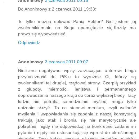
Anonimowy
3 czerwca 2011 00:18
Do Anonimowy z 2 czerwca 2011 19:33:
To tylko można opluwać Panią Rektor? Nie jestem jej
zwolennikiem,ale na Boga opamiętajcie się.Każdy ma
prawo się wypowiedzieć.
Odpowiedz
Anonimowy
3 czerwca 2011 09:07
Nieliczne negatywne wpisy zarzucające autorowi bloga
przynależność do PiS-u to wyraźnie Ci, którzy są
zwolennikami tej drugiej, rządowej strony. Czerpią przykład
z głupoty, mierności, lenistwa i permanentnego
doprowadzania naszego kraju do coraz większej biedy. Tacy
ludzie nie potrafią samodzielnie myśleć, moga tylko
uniżenie służyć. To co stanowi meritum, czyli wolność
myślenia i wypowiadania się zgodnie z naszą konstytucją
traktują jako atak i bronia się nie merytorycznie ale
pokrętnie, nigdy nie odpowiedzą na konkretnie zadane im
pytanie i nigdy nie ustosunkują się wprost do określonego
zjawiska. Tacy ludzie zawsze używają epitetów w stylu: