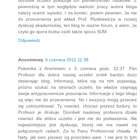
dorobek uczelni pokazuje ich pismiennictwo naukowe. Z
pewnością w tym względzie wartość pracy autora bloga
należy ocenić wysoko. I na koniec, jestem pewnien, że nie
do przecenienia jest wkład Prof. Pluskiewicza w rozwój
dyskusji akademickiej, ten blog to ważne forum, a wiem, że
czyta go spora liczba osób także spoza SUM.
Odpowiedz
Anonimowy
6 czerwca 2011 11:38
Polemika z Anonimem z 5 czerwca godz. 22:37. Pan
Profesor dla dobra naszej uczelni zrobił bardzo dużo
otwierając blog. Informacji, które się na nim pojawiają,
próżno szukać na stronach uczelni, bo władze utajniają
swoje antypracownicze posunięcia. Informacje z tego blogu
są więc nie do przecenienia. No i wszyscy mogą przecież
się ustosunkować. Ty rownież, chociaż piszesz bzdury, to
Profesor je drukuje. Dorobek naukowy profesora działa
również dla dobra uczelni i jest nie do podważenia. Ale
najważniejsza jest dyskusja, ktorej nie ma nawet na
połączonych radach. Za to Panu Profesorowi chwała. A
fakty, jak sam piszesz są przeciwko wam. I nie jest to tym