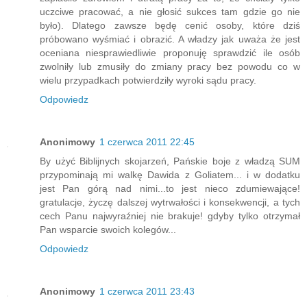
uczciwe pracować, a nie głosić sukces tam gdzie go nie
było). Dlatego zawsze będę cenić osoby, które dziś
próbowano wyśmiać i obrazić. A władzy jak uważa że jest
oceniana niesprawiedliwie proponuję sprawdzić ile osób
zwolniły lub zmusiły do zmiany pracy bez powodu co w
wielu przypadkach potwierdziły wyroki sądu pracy.
Odpowiedz
Anonimowy
1 czerwca 2011 22:45
By użyć Biblijnych skojarzeń, Pańskie boje z władzą SUM
przypominają mi walkę Dawida z Goliatem... i w dodatku
jest Pan górą nad nimi...to jest nieco zdumiewające!
gratulacje, życzę dalszej wytrwałości i konsekwencji, a tych
cech Panu najwyraźniej nie brakuje! gdyby tylko otrzymał
Pan wsparcie swoich kolegów...
Odpowiedz
Anonimowy
1 czerwca 2011 23:43