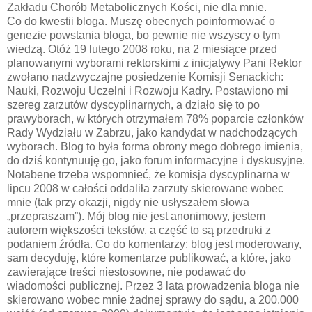
Zakładu Chorób Metabolicznych Kości, nie dla mnie.
Co do kwestii bloga. Muszę obecnych poinformować o
genezie powstania bloga, bo pewnie nie wszyscy o tym
wiedzą. Otóż 19 lutego 2008 roku, na 2 miesiące przed
planowanymi wyborami rektorskimi z inicjatywy Pani Rektor
zwołano nadzwyczajne posiedzenie Komisji Senackich:
Nauki, Rozwoju Uczelni i Rozwoju Kadry. Postawiono mi
szereg zarzutów dyscyplinarnych, a działo się to po
prawyborach, w których otrzymałem 78% poparcie członków
Rady Wydziału w Zabrzu, jako kandydat w nadchodzących
wyborach. Blog to była forma obrony mego dobrego imienia,
do dziś kontynuuję go, jako forum informacyjne i dyskusyjne.
Notabene trzeba wspomnieć, że komisja dyscyplinarna w
lipcu 2008 w całości oddaliła zarzuty skierowane wobec
mnie (tak przy okazji, nigdy nie usłyszałem słowa
„przepraszam”). Mój blog nie jest anonimowy, jestem
autorem większości tekstów, a część to są przedruki z
podaniem źródła. Co do komentarzy: blog jest moderowany,
sam decyduję, które komentarze publikować, a które, jako
zawierające treści niestosowne, nie podawać do
wiadomości publicznej. Przez 3 lata prowadzenia bloga nie
skierowano wobec mnie żadnej sprawy do sądu, a 200.000