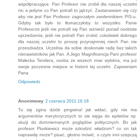
współpracujące. Pan Profesor nie zrobił dla naszej uczelni
nic a jedyne co Pan potrafi to jątrzyć. Zastanawiam się czy
aby nie jest Pan Profesor zagorzałym zwolennikiem PIS-u.
Gdyby tak było to tłumaczyłoby to wszystko. Panie
Profesorze jeśli nie potrafi się Pan wznieść ponad osobiste
uprzedzenia, jeśli nie potrafi Pan zrobić cokolwiek dobrego
dla naszej uczelni to proszę przynajmniej niech Pan nie
przeszkadza. Uczelnia da sobie doskonale radę bez takich
nienawistników jak Pan. A Jego Magnificencja Pani profesor
Małecka Tendera, osoba ze wszech miar wybitna, ma już
swoje poczesne miejsce w historii tej uczelni. Zapewniam
Pana
Odpowiedz
Anonimowy
2 czerwca 2011 16:18
Tu się zgina dziób pingwina! jak widać, gdy nie ma
argumentów merytorycznych to sie sięga do epitetów np.
aluzji do domniemanych poglądów politycznych. Bo jak
profesor Pluskiewicz może szkodzić władzom? co on tak
naprawdę może? pisać, głośno mówić, o czym inni szepczą