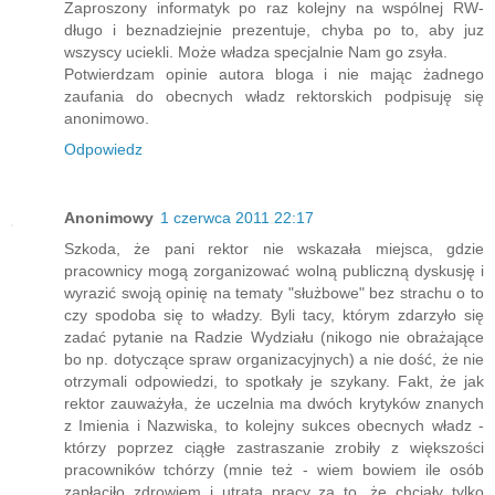
Zaproszony informatyk po raz kolejny na wspólnej RW-
długo i beznadziejnie prezentuje, chyba po to, aby juz
wszyscy uciekli. Może władza specjalnie Nam go zsyła.
Potwierdzam opinie autora bloga i nie mając żadnego
zaufania do obecnych władz rektorskich podpisuję się
anonimowo.
Odpowiedz
Anonimowy
1 czerwca 2011 22:17
Szkoda, że pani rektor nie wskazała miejsca, gdzie
pracownicy mogą zorganizować wolną publiczną dyskusję i
wyrazić swoją opinię na tematy "służbowe" bez strachu o to
czy spodoba się to władzy. Byli tacy, którym zdarzyło się
zadać pytanie na Radzie Wydziału (nikogo nie obrażające
bo np. dotyczące spraw organizacyjnych) a nie dość, że nie
otrzymali odpowiedzi, to spotkały je szykany. Fakt, że jak
rektor zauważyła, że uczelnia ma dwóch krytyków znanych
z Imienia i Nazwiska, to kolejny sukces obecnych władz -
którzy poprzez ciągłe zastraszanie zrobiły z większości
pracowników tchórzy (mnie też - wiem bowiem ile osób
zapłaciło zdrowiem i utratą pracy za to, że chciały tylko