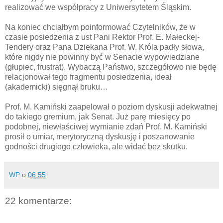
realizować we współpracy z Uniwersytetem Śląskim.
Na koniec chciałbym poinformować Czytelników, że w
czasie posiedzenia z ust Pani Rektor Prof. E. Małeckej-
Tendery oraz Pana Dziekana Prof. W. Króla padły słowa,
które nigdy nie powinny być w Senacie wypowiedziane
(głupiec, frustrat). Wybaczą Państwo, szczegółowo nie będę
relacjonował tego fragmentu posiedzenia, ideał
(akademicki) sięgnął bruku…
Prof. M. Kamiński zaapelował o poziom dyskusji adekwatnej
do takiego gremium, jak Senat. Już parę miesięcy po
podobnej, niewłaściwej wymianie zdań Prof. M. Kamiński
prosił o umiar, merytoryczną dyskusję i poszanowanie
godności drugiego człowieka, ale widać bez skutku.
WP
o
06:55
22 komentarze: