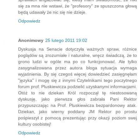
się za mna nie wstawi, że "profesory" ze spuszczona głową
będą udawały że nic się nie dzieje.
Odpowiedz
Anonimowy
25 lutego 2011 19:02
Dyskusja na Senacie dotyczyła ważnych spraw, różnice
poglądów są zrozumiałe i naturalne, wręcz świadczą, że to
grono ludzi w ogóle ma po co funkcjonować. Ale tylko
zasygnalizowana przez autora bloga sytuacja wymaga
wyjaśnienia. By się czegoś więcej dowiedzieć zasięgnęłam
"języka" i mogę się z innymi Czytelnikami tego poczytnego
forum prof. Pluskiewicza podzielić uzyskanymi informacjami.
Otóż to nie dziekan Król rozpoczął tę niestosowaną
dyskusję, jako pierwsza głos zabrała Pani Rektor
przypuszczając na Prof. Pluskiewicza bezpardonowy atak.
Dziekan, jako wierny poddany JM Rektor po prostu
pośpieszył z pomocą prezentując przy okazji poziom swej
kultury osobistej!
Odpowiedz