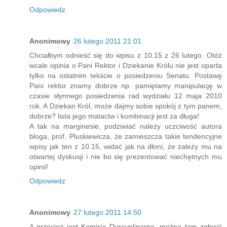
Odpowiedz
Anonimowy
26 lutego 2011 21:01
Chciałbym odnieść się do wpisu z 10.15 z 26 lutego. Otóż
wcale opinia o Pani Rektor i Dziekanie Królu nie jest oparta
tylko na ostatnim tekście o posiedzeniu Senatu. Postawę
Pani rektor znamy dobrze np. pamiętamy manipulację w
czasie słynnego posiedzenia rad wydziału 12 maja 2010
rok. A Dziekan Król, może dajmy sobie spokój z tym panem,
dobrze? lista jego matactw i kombinacji jest za długa!
A tak na marginesie, podziwiać należy uczciwość autora
bloga, prof. Pluskiewicza, że zamieszcza takie tendencyjne
wpisy jak ten z 10.15, widać jak na dłoni, że zależy mu na
otwartej dyskusji i nie bo się prezentować niechętnych mu
opinii!
Odpowiedz
Anonimowy
27 lutego 2011 14:50
A przecież jest Komisja Dyscyplinarna, można tam zgłosić