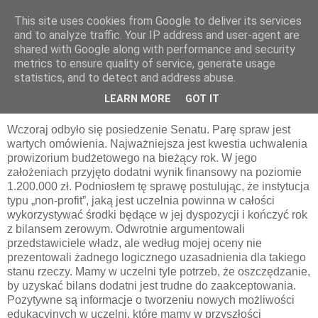
This site uses cookies from Google to deliver its services
pluskiewicz.blogspot.com
and to analyze traffic. Your IP address and user-agent are
shared with Google along with performance and security
metrics to ensure quality of service, generate usage
statistics, and to detect and address abuse.
czwartek, 24 lutego 2011
Z ŻYCIA UCZELNI
LEARN MORE
GOT IT
Wczoraj odbyło się posiedzenie Senatu. Parę spraw jest
wartych omówienia. Najważniejsza jest kwestia uchwalenia
prowizorium budżetowego na bieżący rok. W jego
założeniach przyjęto dodatni wynik finansowy na poziomie
1.200.000 zł. Podniosłem tę sprawę postulując, że instytucja
typu „non-profit”, jaką jest uczelnia powinna w całości
wykorzystywać środki będące w jej dyspozycji i kończyć rok
z bilansem zerowym. Odwrotnie argumentowali
przedstawiciele władz, ale według mojej oceny nie
prezentowali żadnego logicznego uzasadnienia dla takiego
stanu rzeczy. Mamy w uczelni tyle potrzeb, że oszczędzanie,
by uzyskać bilans dodatni jest trudne do zaakceptowania.
Pozytywne są informacje o tworzeniu nowych możliwości
edukacyjnych w uczelni, które mamy w przyszłości