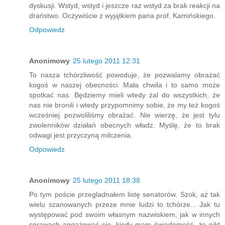
dyskusji. Wstyd, wstyd i jeszcze raz wstyd za brak reakcji na
draństwo. Oczywiście z wyjątkiem pana prof. Kamińskiego.
Odpowiedz
Anonimowy
25 lutego 2011 12:31
To nasza tchórzliwość powoduje, że pozwalamy obrażać
kogoś w naszej obecności. Mała chwila i to samo może
spotkać nas. Będziemy mieli wtedy żal do wszystkich, że
nas nie bronili i wtedy przypomnimy sobie, że my też kogoś
wcześniej pozwoliliśmy obrażać. Nie wierzę, że jest tylu
zwolenników działań obecnych władz. Myślę, że to brak
odwagi jest przyczyną milczenia.
Odpowiedz
Anonimowy
25 lutego 2011 18:38
Po tym poście przegladnałem listę senatorów. Szok, aż tak
wielu szanowanych przeze mnie ludzi to tchórze... Jak tu
występować pod swoim własnym nazwiskiem, jak w innych
sprawach angażować się, kiedy mam świadomość, że nikt