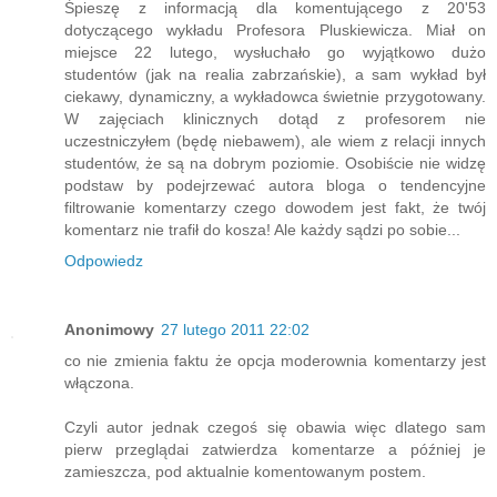
Śpieszę z informacją dla komentującego z 20'53
dotyczącego wykładu Profesora Pluskiewicza. Miał on
miejsce 22 lutego, wysłuchało go wyjątkowo dużo
studentów (jak na realia zabrzańskie), a sam wykład był
ciekawy, dynamiczny, a wykładowca świetnie przygotowany.
W zajęciach klinicznych dotąd z profesorem nie
uczestniczyłem (będę niebawem), ale wiem z relacji innych
studentów, że są na dobrym poziomie. Osobiście nie widzę
podstaw by podejrzewać autora bloga o tendencyjne
filtrowanie komentarzy czego dowodem jest fakt, że twój
komentarz nie trafił do kosza! Ale każdy sądzi po sobie...
Odpowiedz
Anonimowy
27 lutego 2011 22:02
co nie zmienia faktu że opcja moderownia komentarzy jest
włączona.
Czyli autor jednak czegoś się obawia więc dlatego sam
pierw przeglądai zatwierdza komentarze a później je
zamieszcza, pod aktualnie komentowanym postem.