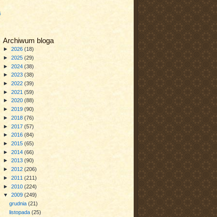
a
Archiwum bloga
►
2026
(18)
►
2025
(29)
►
2024
(38)
►
2023
(38)
►
2022
(39)
►
2021
(59)
►
2020
(88)
►
2019
(90)
►
2018
(76)
►
2017
(57)
►
2016
(84)
►
2015
(65)
►
2014
(66)
►
2013
(90)
►
2012
(206)
►
2011
(211)
►
2010
(224)
▼
2009
(249)
grudnia
(21)
listopada
(25)