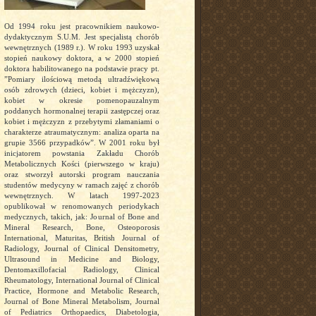
Od 1994 roku jest pracownikiem naukowo-
dydaktycznym S.U.M. Jest specjalistą chorób
wewnętrznych (1989 r.). W roku 1993 uzyskał
stopień naukowy doktora, a w 2000 stopień
doktora habilitowanego na podstawie pracy pt.
”Pomiary ilościową metodą ultradźwiękową
osób zdrowych (dzieci, kobiet i mężczyzn),
kobiet w okresie pomenopauzalnym
poddanych hormonalnej terapii zastępczej oraz
kobiet i mężczyzn z przebytymi złamaniami o
charakterze atraumatycznym: analiza oparta na
grupie 3566 przypadków”. W 2001 roku był
inicjatorem powstania Zakładu Chorób
Metabolicznych Kości (pierwszego w kraju)
oraz stworzył autorski program nauczania
studentów medycyny w ramach zajęć z chorób
wewnętrznych. W latach 1997-2023
opublikował w renomowanych periodykach
medycznych, takich, jak: Journal of Bone and
Mineral Research, Bone, Osteoporosis
International, Maturitas, British Journal of
Radiology, Journal of Clinical Densitometry,
Ultrasound in Medicine and Biology,
Dentomaxillofacial Radiology, Clinical
Rheumatology, International Journal of Clinical
Practice, Hormone and Metabolic Research,
Journal of Bone Mineral Metabolism, Journal
of Pediatrics Orthopaedics, Diabetologia,