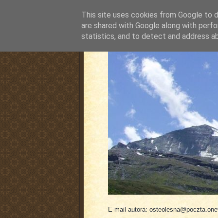
This site uses cookies from Google to de
are shared with Google along with perfo
statistics, and to detect and address a
pluskiewicz.blogspot
E-mail autora: osteolesna@poczta.onet