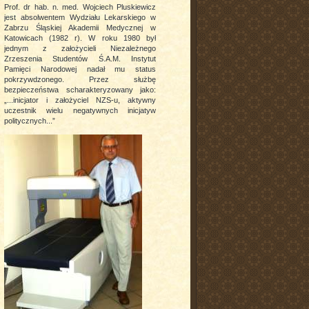
Prof. dr hab. n. med. Wojciech Pluskiewicz
jest absolwentem Wydziału Lekarskiego w
Zabrzu Śląskiej Akademii Medycznej w
Katowicach (1982 r). W roku 1980 był
jednym z założycieli Niezależnego
Zrzeszenia Studentów Ś.A.M. Instytut
Pamięci Narodowej nadał mu status
pokrzywdzonego. Przez służbę
bezpieczeństwa scharakteryzowany jako:
„...inicjator i założyciel NZS-u, aktywny
uczestnik wielu negatywnych inicjatyw
politycznych...”