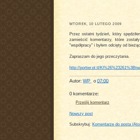
WTOREK, 10 LUTEGO 2009
Przez ostatni tydzień, który spędził
zamieścić komentarzy, które zosta
"współpracy" i byłem odcięty od bieżą
Zapraszam do jego przeczytania.
http://portier.pl.tl/Kl%26%23261
Autor:
WP
o
07:00
0 komentarze:
Prześlij komentarz
Nowszy post
Subskrybuj:
Komentarze do posta (At