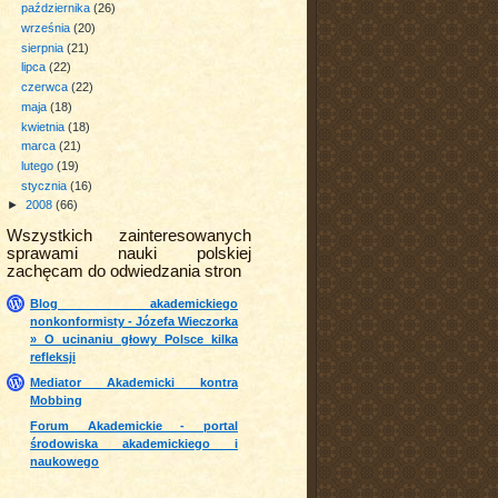
października
(26)
września
(20)
sierpnia
(21)
lipca
(22)
czerwca
(22)
maja
(18)
kwietnia
(18)
marca
(21)
lutego
(19)
stycznia
(16)
►
2008
(66)
Wszystkich zainteresowanych
sprawami nauki polskiej
zachęcam do odwiedzania stron
Blog akademickiego
nonkonformisty - Józefa Wieczorka
» O ucinaniu głowy Polsce kilka
refleksji
Mediator Akademicki kontra
Mobbing
Forum Akademickie - portal
środowiska akademickiego i
naukowego