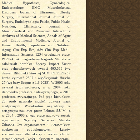
Medical Hypotheses, Gynecological
Endocrinology, BMC Musculoskeletal
Disorders, Journal of Ultrasound, Obesity
Surgery, International Journal Journal of
Surgery, Endokrynologia Polska, Public Health
Nutrition, Climacteric, Journal of
Musculoskeletal and Neuronal Interactions,
Archives of Medical Sciences, Annals of Agric
and Environmental Medicine, Journal of
Human Health, Population and Nutrition,
Aging Clin Exp Res, Adv Clin Exp Med i
Information Sciences 1234 oryginalne prace.
W 2024 roku nagrodzony Nagroda Ministra za
całokształt dorobku. Łączny Impact Factor
prac pełnotekstowych wynosi 403,555 (wg
danych Biblioteki Głównej SUM, 09.11.2023),
liczba cytowań 2507 i współczynnik Hirscha
27 (wg bazy Scopus z 1.8.2025). W 2003 roku
uzyskał tytuł profesora, a w 2004 roku
stanowisko profesora nadzwyczajnego, w 2010
profesora zwyczajnego. Pod jego kierunkiem
20 osób uzyskało stopień doktora nauk
medycznych. Wielokrotnie nagradzany za
osiągnięcia naukowe przez Rektora S.U.M., a
w 2004 i 2006 r. jego prace naukowe zostały
wyróżnione Nagrodą Naukową Ministra
Zdrowia. Jest organizatorem i kierownikiem
naukowym podyplomowych kursów
szkoleniowych dla lekarzy z zakresu chorób
metabolicznych kości, ekspertem programu