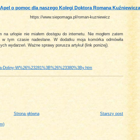
Apel o pomoc dla naszego Kolegi Doktora Romana Kuźniewicz
https://www.siepomaga.pl/roman-kuzniewicz
em na urlopie nie miałem dostępu do internetu. Nie mogłem zatem
ły w tym czasie nadesłane. W dodatku moja komórka odmówiła
cych wydarzeń. Ważne sprawy porusza artykuł (link poniżej).
%3Btwa-Doliny-W%26%23281%3B%26%23380%3By.htm
Strona główna
Starszy post
om)