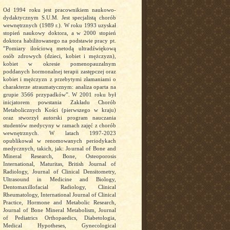
Od 1994 roku jest pracownikiem naukowo-
dydaktycznym S.U.M. Jest specjalistą chorób
wewnętrznych (1989 r.). W roku 1993 uzyskał
stopień naukowy doktora, a w 2000 stopień
doktora habilitowanego na podstawie pracy pt.
”Pomiary ilościową metodą ultradźwiękową
osób zdrowych (dzieci, kobiet i mężczyzn),
kobiet w okresie pomenopauzalnym
poddanych hormonalnej terapii zastępczej oraz
kobiet i mężczyzn z przebytymi złamaniami o
charakterze atraumatycznym: analiza oparta na
grupie 3566 przypadków”. W 2001 roku był
inicjatorem powstania Zakładu Chorób
Metabolicznych Kości (pierwszego w kraju)
oraz stworzył autorski program nauczania
studentów medycyny w ramach zajęć z chorób
wewnętrznych. W latach 1997-2023
opublikował w renomowanych periodykach
medycznych, takich, jak: Journal of Bone and
Mineral Research, Bone, Osteoporosis
International, Maturitas, British Journal of
Radiology, Journal of Clinical Densitometry,
Ultrasound in Medicine and Biology,
Dentomaxillofacial Radiology, Clinical
Rheumatology, International Journal of Clinical
Practice, Hormone and Metabolic Research,
Journal of Bone Mineral Metabolism, Journal
of Pediatrics Orthopaedics, Diabetologia,
Medical Hypotheses, Gynecological