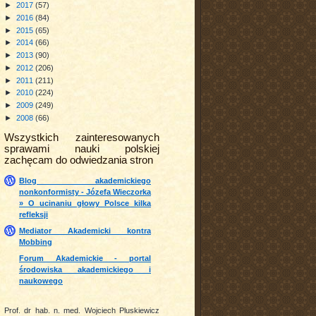
►
2017
(57)
►
2016
(84)
►
2015
(65)
►
2014
(66)
►
2013
(90)
►
2012
(206)
►
2011
(211)
►
2010
(224)
►
2009
(249)
►
2008
(66)
Wszystkich zainteresowanych
sprawami nauki polskiej
zachęcam do odwiedzania stron
Blog akademickiego
nonkonformisty - Józefa Wieczorka
» O ucinaniu głowy Polsce kilka
refleksji
Mediator Akademicki kontra
Mobbing
Forum Akademickie - portal
środowiska akademickiego i
naukowego
Prof. dr hab. n. med. Wojciech Pluskiewicz