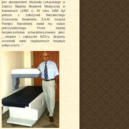
jest absolwentem Wydziału Lekarskiego w
Zabrzu Śląskiej Akademii Medycznej w
Katowicach (1982 r). W roku 1980 był
jednym z założycieli Niezależnego
Zrzeszenia Studentów Ś.A.M. Instytut
Pamięci Narodowej nadał mu status
pokrzywdzonego. Przez służbę
bezpieczeństwa scharakteryzowany jako:
„...inicjator i założyciel NZS-u, aktywny
uczestnik wielu negatywnych inicjatyw
politycznych...”