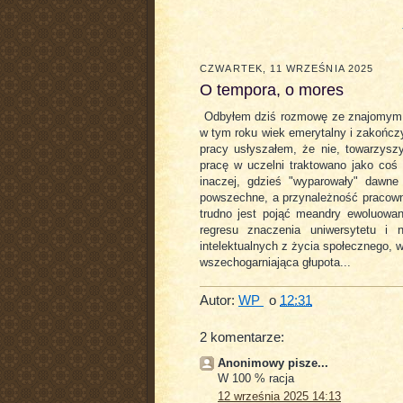
CZWARTEK, 11 WRZEŚNIA 2025
O tempora, o mores
Odbyłem dziś rozmowę ze znajomym 
w tym roku wiek emerytalny i zakończy
pracy usłyszałem, że nie, towarzyszy
pracę w uczelni traktowano jako coś 
inaczej, gdzieś "wyparowały" dawne
powszechne, a przynależność pracownik
trudno jest pojąć meandry ewoluowan
regresu znaczenia uniwersytetu i 
intelektualnych z życia społecznego, w
wszechogarniająca głupota...
Autor:
WP
o
12:31
2 komentarze:
Anonimowy pisze...
W 100 % racja
12 września 2025 14:13