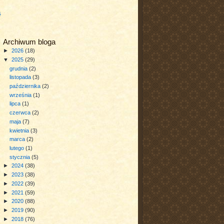
a
Archiwum bloga
►
2026
(18)
▼
2025
(29)
grudnia
(2)
listopada
(3)
października
(2)
września
(1)
lipca
(1)
czerwca
(2)
maja
(7)
kwietnia
(3)
marca
(2)
lutego
(1)
stycznia
(5)
►
2024
(38)
►
2023
(38)
►
2022
(39)
►
2021
(59)
►
2020
(88)
►
2019
(90)
►
2018
(76)