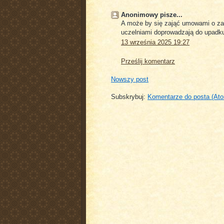
Anonimowy pisze...
A może by się zająć umowami o za
uczelniami doprowadzają do upadku
13 września 2025 19:27
Prześlij komentarz
Nowszy post
Subskrybuj:
Komentarze do posta (At