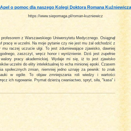
Apel o pomoc dla naszego Kolegi Doktora Romana Kuźniewicz
https://www.siepomaga.pl/roman-kuzniewicz
profesorem z Warszawskiego Uniwersytetu Medycznego. Osiągnął
ł pracę w uczelni. Na moje pytanie czy nie jest mu żal odchodzić z
 mu raczej uczucie ulgi. To jest zdumiewające zjawisko, dawniej
godnego, zaszczyt, wręcz honor i wyróżnienie. Dziś jest zupełnie
 walory pracy akademickiej. Wydaje mi się, iż to jest zjawisko
ów uczelni do elity intelektualnej to echa minionej epoki. Czasem
ia społecznych zmian, niemniej jedno uznaję za pewnik: to znak
nauki w ogóle. To objaw zmniejszania roli wiedzy i wartości
ręcz ich rugowanie. Prymat dzierżą cwaniactwo, spryt, siła, "kasa" i