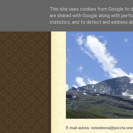
This site uses cookies from Google to de
are shared with Google along with perfo
statistics, and to detect and address a
pluskiewicz.blogspot
E-mail autora: osteolesna@poczta.onet