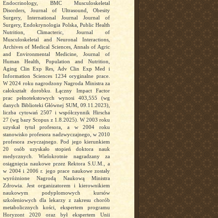
Endocrinology, BMC Musculoskeletal
Disorders, Journal of Ultrasound, Obesity
Surgery, International Journal Journal of
Surgery, Endokrynologia Polska, Public Health
Nutrition, Climacteric, Journal of
Musculoskeletal and Neuronal Interactions,
Archives of Medical Sciences, Annals of Agric
and Environmental Medicine, Journal of
Human Health, Population and Nutrition,
Aging Clin Exp Res, Adv Clin Exp Med i
Information Sciences 1234 oryginalne prace.
W 2024 roku nagrodzony Nagroda Ministra za
całokształt dorobku. Łączny Impact Factor
prac pełnotekstowych wynosi 403,555 (wg
danych Biblioteki Głównej SUM, 09.11.2023),
liczba cytowań 2507 i współczynnik Hirscha
27 (wg bazy Scopus z 1.8.2025). W 2003 roku
uzyskał tytuł profesora, a w 2004 roku
stanowisko profesora nadzwyczajnego, w 2010
profesora zwyczajnego. Pod jego kierunkiem
20 osób uzyskało stopień doktora nauk
medycznych. Wielokrotnie nagradzany za
osiągnięcia naukowe przez Rektora S.U.M., a
w 2004 i 2006 r. jego prace naukowe zostały
wyróżnione Nagrodą Naukową Ministra
Zdrowia. Jest organizatorem i kierownikiem
naukowym podyplomowych kursów
szkoleniowych dla lekarzy z zakresu chorób
metabolicznych kości, ekspertem programu
Horyzont 2020 oraz był ekspertem Unii