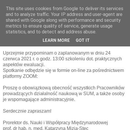
This site uses cookies from Google to deliver its services
pluskiewicz.blogspot.com
and to analyze traffic. Your IP address and user-agent are
shared with Google along with performance and security
metrics to ensure quality of service, generate usage
statistics, and to detect and address abuse.
piątek, 25 czerwca 2021
Jak ocenić jakość pracy naukowej?
LEARN MORE
GOT IT
Uprzejmie przypominam o zaplanowanym w dniu 24
czerwca 2021 r. o godz. 13:00 szkoleniu dot. praktycznych
aspektów ewaluacji.
Spotkanie odbędzie się w formie on-line za pośrednictwem
platformy ZOOM:
Proszę o obowiązkową obecność wszystkich Pracowników
prowadzących działalność naukową w SUM, a także osoby
je wspomagające administracyjnie.
Serdecznie zapraszam!
Prorektor ds. Nauki i Współpracy Międzynarodowej
prof. dr hab. n. med. Katarzyna Mizia-Stec