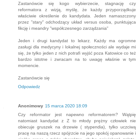
Zastanówcie się kogo wybierzecie, stagnację czy
reformatora z wizją, myślę, że każdy przyporządkuje
właściwie określenie do kandydata. Jeden namaszczony
przez "stary" odchodzący układ versus osoba, punktująca
fikcję i meandry "współczesnego zarządzania"
Jeden i drugi kandydat to lekarz. Każdy ma ogromne
zasługi dla medycyny i lokalnej społeczności ale wydaje mi
się, że tylko jeden z nich potrafi wyjść poza Katowice co też
bardzo istotne i zwracam na to uwagę właśnie w tym
momencie.
Zastanówcie się
Odpowiedz
Anonimowy
15 marca 2020 18:09
Czy reformator jest napewno reformatorem? Wątpię
natomiast kandydat z Z to młody prężny człowiek nie
obiecuje gruszek na drzewie ( stypendia), tylko uczciwą
pracę na naszą rzecz spójrzcie na jego spokój opanowanie i