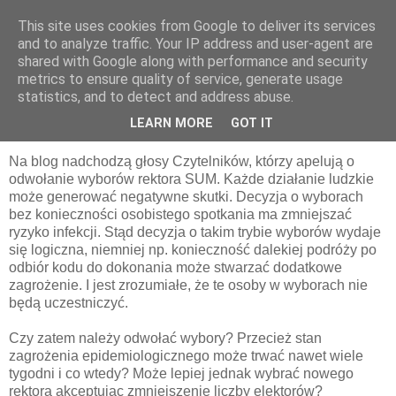
This site uses cookies from Google to deliver its services
pluskiewicz.blogspot.com
and to analyze traffic. Your IP address and user-agent are
shared with Google along with performance and security
metrics to ensure quality of service, generate usage
statistics, and to detect and address abuse.
sobota, 14 marca 2020
Co dalej z wyborami?
LEARN MORE
GOT IT
Na blog nadchodzą głosy Czytelników, którzy apelują o
odwołanie wyborów rektora SUM. Każde działanie ludzkie
może generować negatywne skutki. Decyzja o wyborach
bez konieczności osobistego spotkania ma zmniejszać
ryzyko infekcji. Stąd decyzja o takim trybie wyborów wydaje
się logiczna, niemniej np. konieczność dalekiej podróży po
odbiór kodu do dokonania może stwarzać dodatkowe
zagrożenie. I jest zrozumiałe, że te osoby w wyborach nie
będą uczestniczyć.
Czy zatem należy odwołać wybory? Przecież stan
zagrożenia epidemiologicznego może trwać nawet wiele
tygodni i co wtedy? Może lepiej jednak wybrać nowego
rektora akceptując zmniejszenie liczby elektorów?