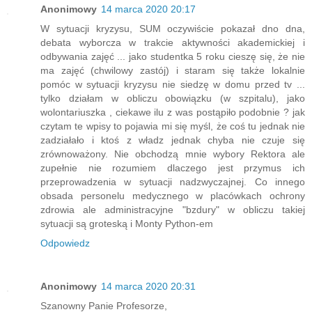
Anonimowy
14 marca 2020 20:17
W sytuacji kryzysu, SUM oczywiście pokazał dno dna,
debata wyborcza w trakcie aktywności akademickiej i
odbywania zajęć ... jako studentka 5 roku cieszę się, że nie
ma zajęć (chwilowy zastój) i staram się także lokalnie
pomóc w sytuacji kryzysu nie siedzę w domu przed tv ...
tylko działam w obliczu obowiązku (w szpitalu), jako
wolontariuszka , ciekawe ilu z was postąpiło podobnie ? jak
czytam te wpisy to pojawia mi się myśl, że coś tu jednak nie
zadziałało i ktoś z władz jednak chyba nie czuje się
zrównoważony. Nie obchodzą mnie wybory Rektora ale
zupełnie nie rozumiem dlaczego jest przymus ich
przeprowadzenia w sytuacji nadzwyczajnej. Co innego
obsada personelu medycznego w placówkach ochrony
zdrowia ale administracyjne "bzdury" w obliczu takiej
sytuacji są groteską i Monty Python-em
Odpowiedz
Anonimowy
14 marca 2020 20:31
Szanowny Panie Profesorze,