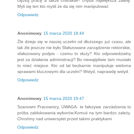
ciężką pracę a także charakter- chyba największà zaletę.
Myli się ten kto myśli że da się nim manipulować
Odpowiedz
Anonimowy
15 marca 2020 18:44
Źle dzieje się w naszej uczelni od dłuższego już czasu, ale
tak źle jeszcze nie było.Sfałszowane zarządzenie rektorskie,
sfałszowany podpis - czemu to służy? Kto odpowiedzialny
jest za działania administracji? Bo niewątpliwie tam musiało
to mieć miejsce. Kto od lat bezkarnie manipuluje wieloma
sprawami kluczowymi dla uczelni? Wstyd, naprawdę wstyd.
Odpowiedz
Anonimowy
15 marca 2020 19:47
Szanowni Pracownicy, UWAGA- te fałszywe zarzàdzenia to
próba zablokowania wyborów.Komuś na tym bardzo zależy.
Chrońmy nad uniwersytet przed takimi praktykami
Odpowiedz