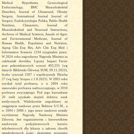
Medical Hypotheses, Gynecological
Endocrinology, BMC Musculoskeletal
Disorders, Journal of Ultrasound, Obesity
Surgery, International Journal Journal of
Surgery, Endokrynologia Polska, Public Health
Nutrition, Climacteric, Journal of
Musculoskeletal and Neuronal Interactions,
Archives of Medical Sciences, Annals of Agric
and Environmental Medicine, Journal of
Human Health, Population and Nutrition,
Aging Clin Exp Res, Adv Clin Exp Med i
Information Sciences 1234 oryginalne prace.
W 2024 roku nagrodzony Nagroda Ministra za
całokształt dorobku. Łączny Impact Factor
prac pełnotekstowych wynosi 403,555 (wg
danych Biblioteki Głównej SUM, 09.11.2023),
liczba cytowań 2507 i współczynnik Hirscha
27 (wg bazy Scopus z 1.8.2025). W 2003 roku
uzyskał tytuł profesora, a w 2004 roku
stanowisko profesora nadzwyczajnego, w 2010
profesora zwyczajnego. Pod jego kierunkiem
20 osób uzyskało stopień doktora nauk
medycznych. Wielokrotnie nagradzany za
osiągnięcia naukowe przez Rektora S.U.M., a
w 2004 i 2006 r. jego prace naukowe zostały
wyróżnione Nagrodą Naukową Ministra
Zdrowia. Jest organizatorem i kierownikiem
naukowym podyplomowych kursów
szkoleniowych dla lekarzy z zakresu chorób
metabolicznych kości, ekspertem programu