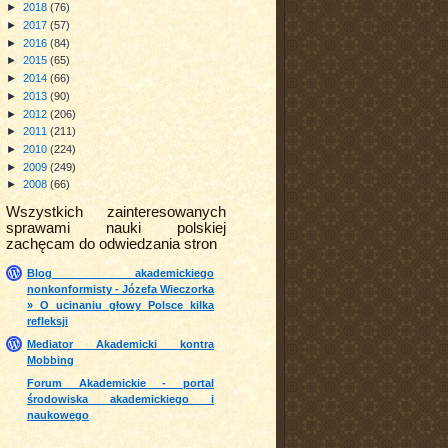
►
2018
(76)
►
2017
(57)
►
2016
(84)
►
2015
(65)
►
2014
(66)
►
2013
(90)
►
2012
(206)
►
2011
(211)
►
2010
(224)
►
2009
(249)
►
2008
(66)
Wszystkich zainteresowanych
sprawami nauki polskiej
zachęcam do odwiedzania stron
Blog akademickiego
nonkonformisty - Józefa Wieczorka
» O ucinaniu głowy Polsce kilka
refleksji
Mediator Akademicki kontra
Mobbing
Forum Akademickie - portal
środowiska akademickiego i
naukowego