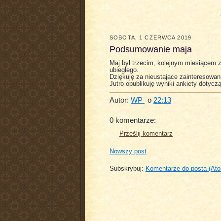
SOBOTA, 1 CZERWCA 2019
Podsumowanie maja
Maj był trzecim, kolejnym miesiącem z
ubiegłego.
Dziękuję za nieustające zainteresowan
Jutro opublikuję wyniki ankiety dotyczą
Autor:
WP
o
22:13
0 komentarze:
Prześlij komentarz
Nowszy post
Subskrybuj:
Komentarze do posta (At