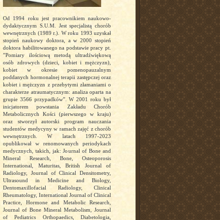
Od 1994 roku jest pracownikiem naukowo-
dydaktycznym S.U.M. Jest specjalistą chorób
wewnętrznych (1989 r.). W roku 1993 uzyskał
stopień naukowy doktora, a w 2000 stopień
doktora habilitowanego na podstawie pracy pt.
”Pomiary ilościową metodą ultradźwiękową
osób zdrowych (dzieci, kobiet i mężczyzn),
kobiet w okresie pomenopauzalnym
poddanych hormonalnej terapii zastępczej oraz
kobiet i mężczyzn z przebytymi złamaniami o
charakterze atraumatycznym: analiza oparta na
grupie 3566 przypadków”. W 2001 roku był
inicjatorem powstania Zakładu Chorób
Metabolicznych Kości (pierwszego w kraju)
oraz stworzył autorski program nauczania
studentów medycyny w ramach zajęć z chorób
wewnętrznych. W latach 1997-2023
opublikował w renomowanych periodykach
medycznych, takich, jak: Journal of Bone and
Mineral Research, Bone, Osteoporosis
International, Maturitas, British Journal of
Radiology, Journal of Clinical Densitometry,
Ultrasound in Medicine and Biology,
Dentomaxillofacial Radiology, Clinical
Rheumatology, International Journal of Clinical
Practice, Hormone and Metabolic Research,
Journal of Bone Mineral Metabolism, Journal
of Pediatrics Orthopaedics, Diabetologia,