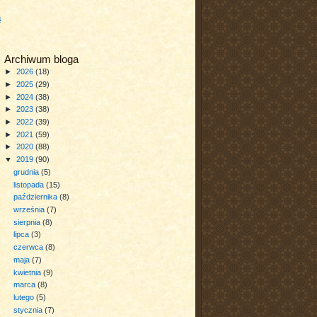
a
Archiwum bloga
►
2026
(18)
►
2025
(29)
►
2024
(38)
►
2023
(38)
►
2022
(39)
►
2021
(59)
►
2020
(88)
▼
2019
(90)
grudnia
(5)
listopada
(15)
października
(8)
września
(7)
sierpnia
(8)
lipca
(3)
czerwca
(8)
maja
(7)
kwietnia
(9)
marca
(8)
lutego
(5)
stycznia
(7)