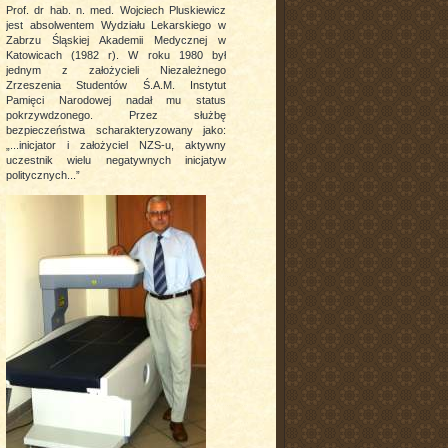
Prof. dr hab. n. med. Wojciech Pluskiewicz
jest absolwentem Wydziału Lekarskiego w
Zabrzu Śląskiej Akademii Medycznej w
Katowicach (1982 r). W roku 1980 był
jednym z założycieli Niezależnego
Zrzeszenia Studentów Ś.A.M. Instytut
Pamięci Narodowej nadał mu status
pokrzywdzonego. Przez służbę
bezpieczeństwa scharakteryzowany jako:
„...inicjator i założyciel NZS-u, aktywny
uczestnik wielu negatywnych inicjatyw
politycznych...”