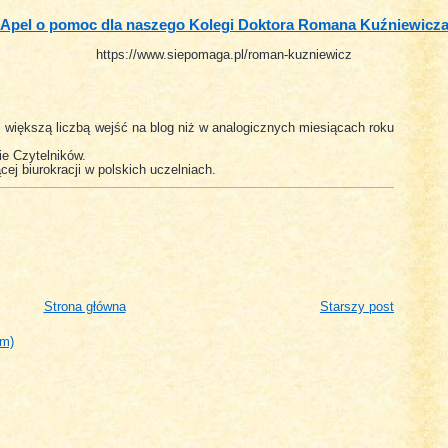
Apel o pomoc dla naszego Kolegi Doktora Romana Kuźniewicz
https://www.siepomaga.pl/roman-kuzniewicz
 większą liczbą wejść na blog niż w analogicznych miesiącach roku
ie Czytelników.
cej biurokracji w polskich uczelniach.
Strona główna
Starszy post
om)