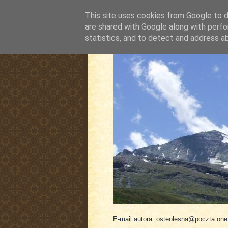
This site uses cookies from Google to de
are shared with Google along with perfo
statistics, and to detect and address a
pluskiewicz.blogspot
E-mail autora: osteolesna@poczta.onet