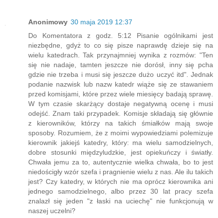
Anonimowy
30 maja 2019 12:37
Do Komentatora z godz. 5:12 Pisanie ogólnikami jest
niezbędne, gdyż to co się pisze naprawdę dzieje się na
wielu katedrach. Tak przynajmniej wynika z rozmów: "Ten
się nie nadaje, tamten jeszcze nie dorósł, inny się pcha
gdzie nie trzeba i musi się jeszcze dużo uczyć itd". Jednak
podanie nazwisk lub nazw katedr wiąże się ze stawaniem
przed komisjami, które przez wiele miesięcy badają sprawę.
W tym czasie skarżący dostaje negatywną ocenę i musi
odejść. Znam taki przypadek. Komisje składają się głównie
z kierowników, którzy na takich śmiałków mają swoje
sposoby. Rozumiem, że z moimi wypowiedziami polemizuje
kierownik jakiejś katedry, który: ma wielu samodzielnych,
dobre stosunki międzyludzkie, jest opiekuńczy i światły.
Chwała jemu za to, autentycznie wielka chwała, bo to jest
niedościgły wzór szefa i pragnienie wielu z nas. Ale ilu takich
jest? Czy katedry, w których nie ma oprócz kierownika ani
jednego samodzielnego, albo przez 30 lat pracy szefa
znalazł się jeden "z łaski na uciechę" nie funkcjonują w
naszej uczelni?