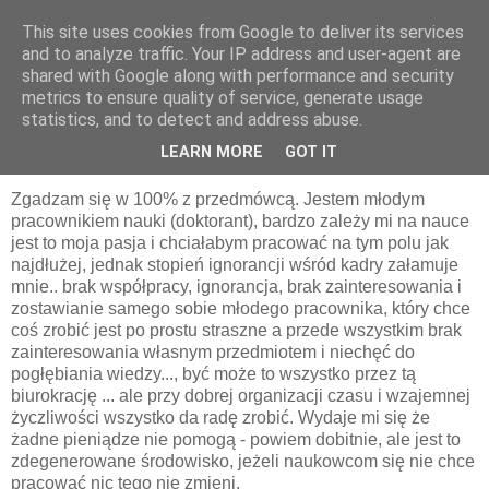
This site uses cookies from Google to deliver its services
pluskiewicz.blogspot.com
and to analyze traffic. Your IP address and user-agent are
shared with Google along with performance and security
metrics to ensure quality of service, generate usage
statistics, and to detect and address abuse.
czwartek, 23 maja 2019
Komentarz Czytelnika
LEARN MORE
GOT IT
Zgadzam się w 100% z przedmówcą. Jestem młodym
pracownikiem nauki (doktorant), bardzo zależy mi na nauce
jest to moja pasja i chciałabym pracować na tym polu jak
najdłużej, jednak stopień ignorancji wśród kadry załamuje
mnie.. brak współpracy, ignorancja, brak zainteresowania i
zostawianie samego sobie młodego pracownika, który chce
coś zrobić jest po prostu straszne a przede wszystkim brak
zainteresowania własnym przedmiotem i niechęć do
pogłębiania wiedzy..., być może to wszystko przez tą
biurokrację ... ale przy dobrej organizacji czasu i wzajemnej
życzliwości wszystko da radę zrobić. Wydaje mi się że
żadne pieniądze nie pomogą - powiem dobitnie, ale jest to
zdegenerowane środowisko, jeżeli naukowcom się nie chce
pracować nic tego nie zmieni.