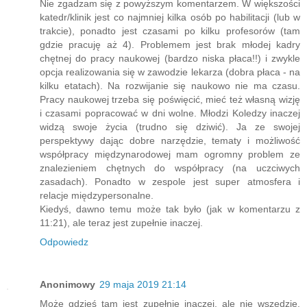
Nie zgadzam się z powyższym komentarzem. W większości
katedr/klinik jest co najmniej kilka osób po habilitacji (lub w
trakcie), ponadto jest czasami po kilku profesorów (tam
gdzie pracuję aż 4). Problemem jest brak młodej kadry
chętnej do pracy naukowej (bardzo niska płaca!!) i zwykle
opcja realizowania się w zawodzie lekarza (dobra płaca - na
kilku etatach). Na rozwijanie się naukowo nie ma czasu.
Pracy naukowej trzeba się poświęcić, mieć też własną wizję
i czasami popracować w dni wolne. Młodzi Koledzy inaczej
widzą swoje życia (trudno się dziwić). Ja ze swojej
perspektywy dając dobre narzędzie, tematy i możliwość
współpracy międzynarodowej mam ogromny problem ze
znalezieniem chętnych do współpracy (na uczciwych
zasadach). Ponadto w zespole jest super atmosfera i
relacje międzypersonalne.
Kiedyś, dawno temu może tak było (jak w komentarzu z
11:21), ale teraz jest zupełnie inaczej.
Odpowiedz
Anonimowy
29 maja 2019 21:14
Może gdzieś tam jest zupełnie inaczej, ale nie wszędzie.