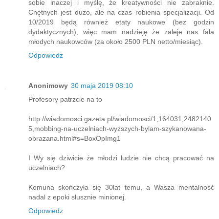
sobie inaczej i myślę, że kreatywności nie zabraknie.
Chętnych jest dużo, ale na czas robienia specjalizacji. Od
10/2019 będą również etaty naukowe (bez godzin
dydaktycznych), więc mam nadzieję że zaleje nas fala
młodych naukowców (za około 2500 PLN netto/miesiąc).
Odpowiedz
Anonimowy
30 maja 2019 08:10
Profesory patrzcie na to
http://wiadomosci.gazeta.pl/wiadomosci/1,164031,2482140
5,mobbing-na-uczelniach-wyzszych-bylam-szykanowana-
obrazana.html#s=BoxOpImg1
I Wy się dziwicie że młodzi ludzie nie chcą pracować na
uczelniach?
Komuna skończyła się 30lat temu, a Wasza mentalność
nadal z epoki słusznie minionej.
Odpowiedz