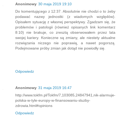
Anonimowy
30 maja 2019 19:10
Do komentującego z 12:37. Absolutnie nie chodzi o to żeby
podawać nazwy jednostki (z wiadomych względów).
Opisałem sytuację z własnej perspektywy. Zgadzam się, że
problemów i patologii (również opisanych link komentarz
8:10) nie brakuje, co zresztą obserwowałem przez lata
swojej kariery. Konieczne są zmiany, ale niestety aktualne
rozwiązania niczego nie poprawią, a nawet pogorszą.
Podejmowane próby zmian jak dotąd nie powiodły się.
Odpowiedz
Anonimowy
31 maja 2019 16:47
http://www.tokfm.pl/Tokfm/7,103085,24847941,nik-alarmuje-
polska-w-tyle-europy-w-finansowaniu-sluzby-
zdrowia.html#opinions
Odpowiedz