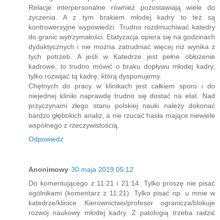
Relacje interpersonalne również pozostawiają wiele do
życzenia. A z tym brakiem młodej kadry to też są
kontrowersyjne wypowiedzi. Trudno rozdmuchiwać katedry
do granic wytrzymałości. Etatyzacja opiera się na godzinach
dydaktycznych i nie można zatrudniać więcej niż wynika z
tych potrzeb. A jeśli w Katedrze jest pełne obłożenie
kadrowe, to trudno mówić o braku dopływu młodej kadry,
tylko rozwijać tą kadrę, którą dysponujemy.
Chętnych do pracy w klinikach jest całkiem sporo i do
niejednej kliniki naprawdę trudno się dostać na etat. Nad
przyczynami złego stanu polskiej nauki należy dokonać
bardzo głębokich analiz, a nie rzucać hasła mające niewiele
wspólnego z rzeczywistością.
Odpowiedz
Anonimowy
30 maja 2019 05:12
Do komentującego z 11:21 i 21:14. Tylko proszę nie pisać
ogólnikami (komentarz z 11:21). Tylko pisać np. u mnie w
katedrze/klinice Kierownictwo/profesor ogranicza/blokuje
rozwój naukowy młodej kadry. Z patologią trzeba radzić