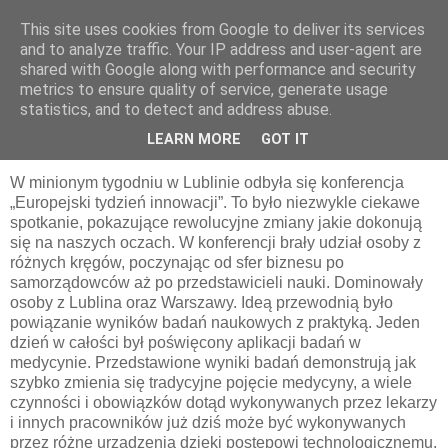
This site uses cookies from Google to deliver its services
pluskiewicz.blogspot.com
and to analyze traffic. Your IP address and user-agent are
shared with Google along with performance and security
metrics to ensure quality of service, generate usage
statistics, and to detect and address abuse.
poniedziałek, 13 listopada 2017
Innowacje w medycynie
LEARN MORE
GOT IT
W minionym tygodniu w Lublinie odbyła się konferencja
„Europejski tydzień innowacji”. To było niezwykle ciekawe
spotkanie, pokazujące rewolucyjne zmiany jakie dokonują
się na naszych oczach. W konferencji brały udział osoby z
różnych kręgów, poczynając od sfer biznesu po
samorządowców aż po przedstawicieli nauki. Dominowały
osoby z Lublina oraz Warszawy. Ideą przewodnią było
powiązanie wyników badań naukowych z praktyką. Jeden
dzień w całości był poświęcony aplikacji badań w
medycynie. Przedstawione wyniki badań demonstrują jak
szybko zmienia się tradycyjne pojęcie medycyny, a wiele
czynności i obowiązków dotąd wykonywanych przez lekarzy
i innych pracowników już dziś może być wykonywanych
przez różne urządzenia dzięki postępowi technologicznemu.