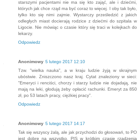
starszymi pacjentami nie ma się kto zająć, ale i dziećmi,
których jak chce rząd ma być coraz to więcej. I oby tak było,
tylko kto się nimi zajmie. Wystarczy prześledzić z jakich
odległych miast docierają rodzice z dziećmi do szpitala w
Ligocie. Nie mówiąc o czasie który się traci w kolejkach do
lekarzy.
Odpowiedz
Anonimowy
5 lutego 2017 12:10
Tzw. "wielka nauka", a w kraju ludzie żyją w skrajnym
ubóstwie. Zniszczono nasz kraj. Cytat znaleziony w sieci:
"Emeryci i renciści, chorzy i starzy ludzie nie dojadają, nie
mają na leki, głodują żeby opłacić rachunki. Emeryt za 850
zł, po 53 latach pracy, ciężkiej pracy".
Odpowiedz
Anonimowy
5 lutego 2017 14:17
Tak się wszyscy żalą, ale jak przychodzi do głosowań, to PO
jest dobre na wszystko. PIS w krótkim czasie rządzenia