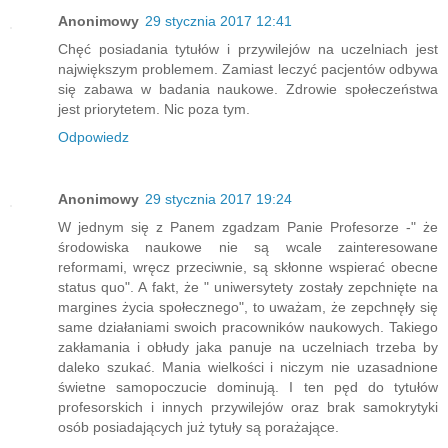
Anonimowy
29 stycznia 2017 12:41
Chęć posiadania tytułów i przywilejów na uczelniach jest
największym problemem. Zamiast leczyć pacjentów odbywa
się zabawa w badania naukowe. Zdrowie społeczeństwa
jest priorytetem. Nic poza tym.
Odpowiedz
Anonimowy
29 stycznia 2017 19:24
W jednym się z Panem zgadzam Panie Profesorze -" że
środowiska naukowe nie są wcale zainteresowane
reformami, wręcz przeciwnie, są skłonne wspierać obecne
status quo". A fakt, że " uniwersytety zostały zepchnięte na
margines życia społecznego", to uważam, że zepchnęły się
same działaniami swoich pracowników naukowych. Takiego
zakłamania i obłudy jaka panuje na uczelniach trzeba by
daleko szukać. Mania wielkości i niczym nie uzasadnione
świetne samopoczucie dominują. I ten pęd do tytułów
profesorskich i innych przywilejów oraz brak samokrytyki
osób posiadających już tytuły są porażające.