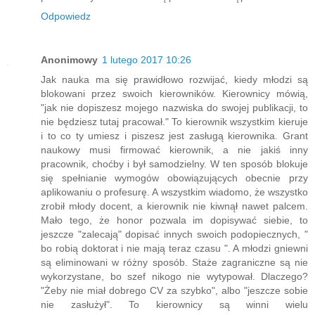
Odpowiedz
Anonimowy
1 lutego 2017 10:26
Jak nauka ma się prawidłowo rozwijać, kiedy młodzi są
blokowani przez swoich kierowników. Kierownicy mówią,
"jak nie dopiszesz mojego nazwiska do swojej publikacji, to
nie będziesz tutaj pracował." To kierownik wszystkim kieruje
i to co ty umiesz i piszesz jest zasługą kierownika. Grant
naukowy musi firmować kierownik, a nie jakiś inny
pracownik, choćby i był samodzielny. W ten sposób blokuje
się spełnianie wymogów obowiązujących obecnie przy
aplikowaniu o profesurę. A wszystkim wiadomo, że wszystko
zrobił młody docent, a kierownik nie kiwnął nawet palcem.
Mało tego, że honor pozwala im dopisywać siebie, to
jeszcze "zalecają" dopisać innych swoich podopiecznych, "
bo robią doktorat i nie mają teraz czasu ". A młodzi gniewni
są eliminowani w różny sposób. Staże zagraniczne są nie
wykorzystane, bo szef nikogo nie wytypował. Dlaczego?
"Żeby nie miał dobrego CV za szybko", albo "jeszcze sobie
nie zasłużył". To kierownicy są winni wielu