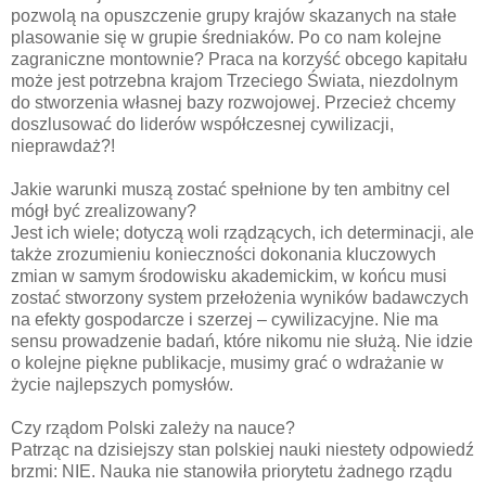
pozwolą na opuszczenie grupy krajów skazanych na stałe
plasowanie się w grupie średniaków. Po co nam kolejne
zagraniczne montownie? Praca na korzyść obcego kapitału
może jest potrzebna krajom Trzeciego Świata, niezdolnym
do stworzenia własnej bazy rozwojowej. Przecież chcemy
doszlusować do liderów współczesnej cywilizacji,
nieprawdaż?!
Jakie warunki muszą zostać spełnione by ten ambitny cel
mógł być zrealizowany?
Jest ich wiele; dotyczą woli rządzących, ich determinacji, ale
także zrozumieniu konieczności dokonania kluczowych
zmian w samym środowisku akademickim, w końcu musi
zostać stworzony system przełożenia wyników badawczych
na efekty gospodarcze i szerzej – cywilizacyjne. Nie ma
sensu prowadzenie badań, które nikomu nie służą. Nie idzie
o kolejne piękne publikacje, musimy grać o wdrażanie w
życie najlepszych pomysłów.
Czy rządom Polski zależy na nauce?
Patrząc na dzisiejszy stan polskiej nauki niestety odpowiedź
brzmi: NIE. Nauka nie stanowiła priorytetu żadnego rządu