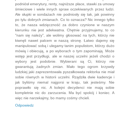
podniósł emerytury, renty, najniższe płace, stawki za umowy
śmieciowe i wiele innych spraw oczekiwanych przez ludzi.
Ale słupki w sondażach nie podniosły się tak, jak powinny
po tylu dobrych zmianach. Co to oznacza? Nic innego tylko
to, że nasza wdzięczność za dobro czynione w naszym
kierunku nie jest adekwatna. Chętnie przyjmujemy, to co
"nam się należy", ale wolimy głosować na tych, którzy nie
kiwnęli nawet palcem w naszą stronę. Łatwo dajemy się
manipulować sobą i ulegamy tanim populistom, którzy dużo
mówią i obiecują, a po wyborach o tym zapominają. Może
wstęp jest przydługi, ale w naszej uczelni jeżeli chodzi o
wybory jest podobnie. Wybierani są Ci, którzy nie
gwarantują żadnych zmian. Mało tego ogrom krzywdy
ludzkiej jaki zaprezentowała pyszałkowata rektorka nie miał
sobie równych w historii uczelni. Rządziła dwie kadencje i
jak byliśmy niemal najgorsi w kraju, tak jesteśmy. Nie
poprawiło się nic. A kolejni decydenci nie mają sobie
kompletnie nic do zarzucenia. Ma być spokój i koniec. A
więc nie narzekajmy, bo mamy cośmy chcieli.
Odpowiedz