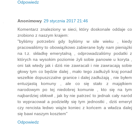
Odpowiedz
Anonimowy
29 stycznia 2017 21:46
Komentarz znaleziony w sieci, który doskonale oddaje co
zrobiono z naszym krajem:
"byliśmy potrzebni gdy byliśmy w sile wieku , kiedy
pracowaliśmy to obowiązkowo zabierane były nam pieniążki
na t.z. składkę emerytalną , odprowadzaliśmy podatki z
których na wysokim poziomie żyli sobie panowie u koryta ,
oni tak wtedy jak i dziś nie zawracali i nie zawracają sobie
głowy tym co będzie dalej , mało tego zadłużyli kraj ponad
wszelkie dopuszczalne granice i dalej zadłużają , nie byłem
entuzjastą komuny , ale co się stało z majątkiem
narodowym po tej niedobrej komunie , kto się na tym
najbardziej obłowił , jak by nie patrzeć to jednak cały naród
to wypracował a podzieliły się tym jednostki , dziś emeryt
czy rencista ledwo wiąże koniec z końcem a władza dalej
się bawi naszym kosztem"
Odpowiedz