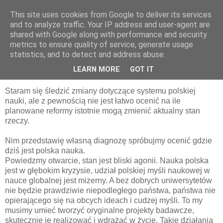
This site uses cookies from Google to deliver its services
pluskiewicz.blogspot.com
and to analyze traffic. Your IP address and user-agent are
shared with Google along with performance and security
metrics to ensure quality of service, generate usage
statistics, and to detect and address abuse.
sobota, 28 stycznia 2017
Parę uwag o polskiej nauce...
LEARN MORE
GOT IT
Staram się śledzić zmiany dotyczące systemu polskiej
nauki, ale z pewnością nie jest łatwo ocenić na ile
planowane reformy istotnie mogą zmienić aktualny stan
rzeczy.
Nim przedstawię własną diagnozę spróbujmy ocenić gdzie
dziś jest polska nauka.
Powiedzmy otwarcie, stan jest bliski agonii. Nauka polska
jest w głębokim kryzysie, udział polskiej myśli naukowej w
nauce globalnej jest mizerny. A bez dobrych uniwersytetów
nie będzie prawdziwie niepodległego państwa, państwa nie
opierającego się na obcych ideach i cudzej myśli. To my
musimy umieć tworzyć oryginalne projekty badawcze,
skutecznie je realizować i wdrażać w życie. Takie działania