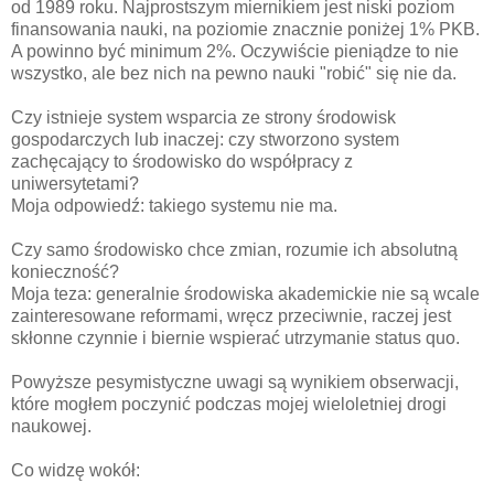
od 1989 roku. Najprostszym miernikiem jest niski poziom
finansowania nauki, na poziomie znacznie poniżej 1% PKB.
A powinno być minimum 2%. Oczywiście pieniądze to nie
wszystko, ale bez nich na pewno nauki "robić" się nie da.
Czy istnieje system wsparcia ze strony środowisk
gospodarczych lub inaczej: czy stworzono system
zachęcający to środowisko do współpracy z
uniwersytetami?
Moja odpowiedź: takiego systemu nie ma.
Czy samo środowisko chce zmian, rozumie ich absolutną
konieczność?
Moja teza: generalnie środowiska akademickie nie są wcale
zainteresowane reformami, wręcz przeciwnie, raczej jest
skłonne czynnie i biernie wspierać utrzymanie status quo.
Powyższe pesymistyczne uwagi są wynikiem obserwacji,
które mogłem poczynić podczas mojej wieloletniej drogi
naukowej.
Co widzę wokół: