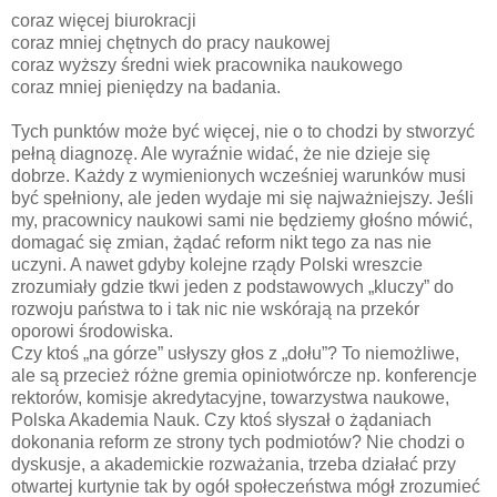
coraz więcej biurokracji
coraz mniej chętnych do pracy naukowej
coraz wyższy średni wiek pracownika naukowego
coraz mniej pieniędzy na badania.
Tych punktów może być więcej, nie o to chodzi by stworzyć
pełną diagnozę. Ale wyraźnie widać, że nie dzieje się
dobrze. Każdy z wymienionych wcześniej warunków musi
być spełniony, ale jeden wydaje mi się najważniejszy. Jeśli
my, pracownicy naukowi sami nie będziemy głośno mówić,
domagać się zmian, żądać reform nikt tego za nas nie
uczyni. A nawet gdyby kolejne rządy Polski wreszcie
zrozumiały gdzie tkwi jeden z podstawowych „kluczy” do
rozwoju państwa to i tak nic nie wskórają na przekór
oporowi środowiska.
Czy ktoś „na górze” usłyszy głos z „dołu”? To niemożliwe,
ale są przecież różne gremia opiniotwórcze np. konferencje
rektorów, komisje akredytacyjne, towarzystwa naukowe,
Polska Akademia Nauk. Czy ktoś słyszał o żądaniach
dokonania reform ze strony tych podmiotów? Nie chodzi o
dyskusje, a akademickie rozważania, trzeba działać przy
otwartej kurtynie tak by ogół społeczeństwa mógł zrozumieć