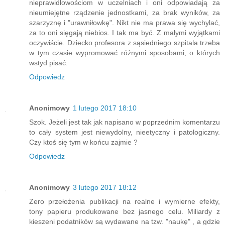
nieprawidłowościom w uczelniach i oni odpowiadają za
nieumiejętne rządzenie jednostkami, za brak wyników, za
szarzyznę i "urawniłowkę". Nikt nie ma prawa się wychylać,
za to oni sięgają niebios. I tak ma być. Z małymi wyjątkami
oczywiście. Dziecko profesora z sąsiedniego szpitala trzeba
w tym czasie wypromować różnymi sposobami, o których
wstyd pisać.
Odpowiedz
Anonimowy
1 lutego 2017 18:10
Szok. Jeżeli jest tak jak napisano w poprzednim komentarzu
to cały system jest niewydolny, nieetyczny i patologiczny.
Czy ktoś się tym w końcu zajmie ?
Odpowiedz
Anonimowy
3 lutego 2017 18:12
Zero przełożenia publikacji na realne i wymierne efekty,
tony papieru produkowane bez jasnego celu. Miliardy z
kieszeni podatników są wydawane na tzw. "naukę" , a gdzie