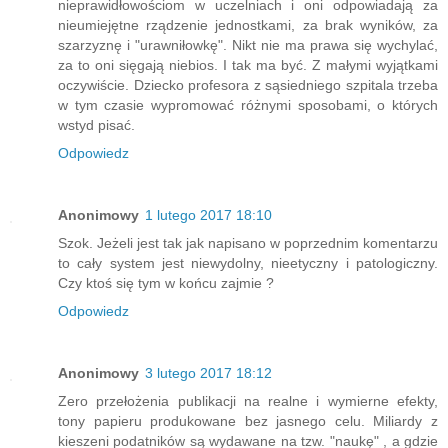
nieprawidłowościom w uczelniach i oni odpowiadają za
nieumiejętne rządzenie jednostkami, za brak wyników, za
szarzyznę i "urawniłowkę". Nikt nie ma prawa się wychylać,
za to oni sięgają niebios. I tak ma być. Z małymi wyjątkami
oczywiście. Dziecko profesora z sąsiedniego szpitala trzeba
w tym czasie wypromować różnymi sposobami, o których
wstyd pisać.
Odpowiedz
Anonimowy
1 lutego 2017 18:10
Szok. Jeżeli jest tak jak napisano w poprzednim komentarzu
to cały system jest niewydolny, nieetyczny i patologiczny.
Czy ktoś się tym w końcu zajmie ?
Odpowiedz
Anonimowy
3 lutego 2017 18:12
Zero przełożenia publikacji na realne i wymierne efekty,
tony papieru produkowane bez jasnego celu. Miliardy z
kieszeni podatników są wydawane na tzw. "naukę" , a gdzie