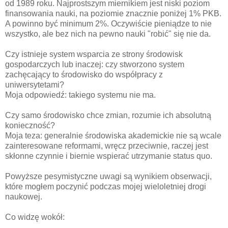
od 1989 roku. Najprostszym miernikiem jest niski poziom
finansowania nauki, na poziomie znacznie poniżej 1% PKB.
A powinno być minimum 2%. Oczywiście pieniądze to nie
wszystko, ale bez nich na pewno nauki "robić" się nie da.
Czy istnieje system wsparcia ze strony środowisk
gospodarczych lub inaczej: czy stworzono system
zachęcający to środowisko do współpracy z
uniwersytetami?
Moja odpowiedź: takiego systemu nie ma.
Czy samo środowisko chce zmian, rozumie ich absolutną
konieczność?
Moja teza: generalnie środowiska akademickie nie są wcale
zainteresowane reformami, wręcz przeciwnie, raczej jest
skłonne czynnie i biernie wspierać utrzymanie status quo.
Powyższe pesymistyczne uwagi są wynikiem obserwacji,
które mogłem poczynić podczas mojej wieloletniej drogi
naukowej.
Co widzę wokół: