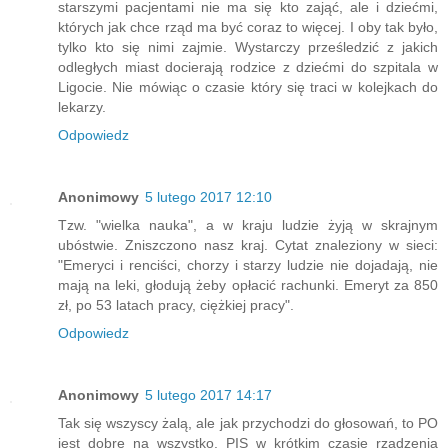
starszymi pacjentami nie ma się kto zająć, ale i dziećmi,
których jak chce rząd ma być coraz to więcej. I oby tak było,
tylko kto się nimi zajmie. Wystarczy prześledzić z jakich
odległych miast docierają rodzice z dziećmi do szpitala w
Ligocie. Nie mówiąc o czasie który się traci w kolejkach do
lekarzy.
Odpowiedz
Anonimowy
5 lutego 2017 12:10
Tzw. "wielka nauka", a w kraju ludzie żyją w skrajnym
ubóstwie. Zniszczono nasz kraj. Cytat znaleziony w sieci:
"Emeryci i renciści, chorzy i starzy ludzie nie dojadają, nie
mają na leki, głodują żeby opłacić rachunki. Emeryt za 850
zł, po 53 latach pracy, ciężkiej pracy".
Odpowiedz
Anonimowy
5 lutego 2017 14:17
Tak się wszyscy żalą, ale jak przychodzi do głosowań, to PO
jest dobre na wszystko. PIS w krótkim czasie rządzenia