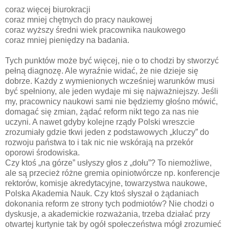
coraz więcej biurokracji
coraz mniej chętnych do pracy naukowej
coraz wyższy średni wiek pracownika naukowego
coraz mniej pieniędzy na badania.
Tych punktów może być więcej, nie o to chodzi by stworzyć
pełną diagnozę. Ale wyraźnie widać, że nie dzieje się
dobrze. Każdy z wymienionych wcześniej warunków musi
być spełniony, ale jeden wydaje mi się najważniejszy. Jeśli
my, pracownicy naukowi sami nie będziemy głośno mówić,
domagać się zmian, żądać reform nikt tego za nas nie
uczyni. A nawet gdyby kolejne rządy Polski wreszcie
zrozumiały gdzie tkwi jeden z podstawowych „kluczy” do
rozwoju państwa to i tak nic nie wskórają na przekór
oporowi środowiska.
Czy ktoś „na górze” usłyszy głos z „dołu”? To niemożliwe,
ale są przecież różne gremia opiniotwórcze np. konferencje
rektorów, komisje akredytacyjne, towarzystwa naukowe,
Polska Akademia Nauk. Czy ktoś słyszał o żądaniach
dokonania reform ze strony tych podmiotów? Nie chodzi o
dyskusje, a akademickie rozważania, trzeba działać przy
otwartej kurtynie tak by ogół społeczeństwa mógł zrozumieć