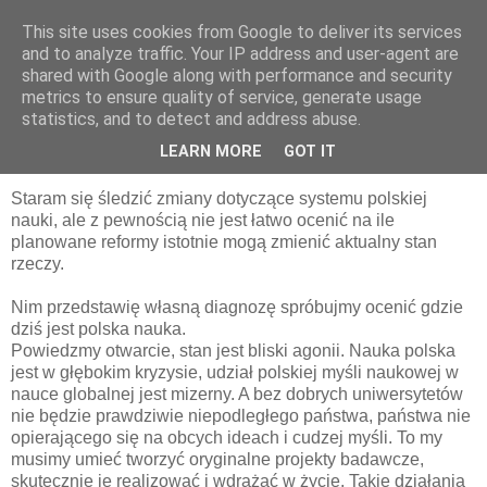
This site uses cookies from Google to deliver its services
pluskiewicz.blogspot.com
and to analyze traffic. Your IP address and user-agent are
shared with Google along with performance and security
metrics to ensure quality of service, generate usage
statistics, and to detect and address abuse.
sobota, 28 stycznia 2017
Parę uwag o polskiej nauce...
LEARN MORE
GOT IT
Staram się śledzić zmiany dotyczące systemu polskiej
nauki, ale z pewnością nie jest łatwo ocenić na ile
planowane reformy istotnie mogą zmienić aktualny stan
rzeczy.
Nim przedstawię własną diagnozę spróbujmy ocenić gdzie
dziś jest polska nauka.
Powiedzmy otwarcie, stan jest bliski agonii. Nauka polska
jest w głębokim kryzysie, udział polskiej myśli naukowej w
nauce globalnej jest mizerny. A bez dobrych uniwersytetów
nie będzie prawdziwie niepodległego państwa, państwa nie
opierającego się na obcych ideach i cudzej myśli. To my
musimy umieć tworzyć oryginalne projekty badawcze,
skutecznie je realizować i wdrażać w życie. Takie działania