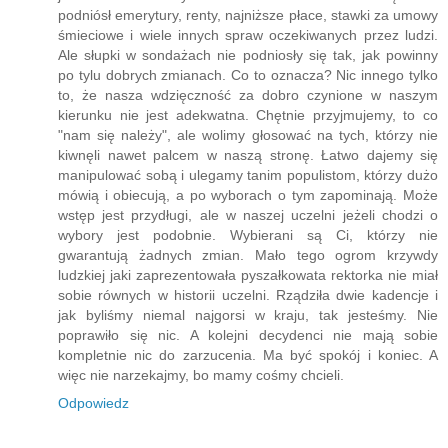
podniósł emerytury, renty, najniższe płace, stawki za umowy
śmieciowe i wiele innych spraw oczekiwanych przez ludzi.
Ale słupki w sondażach nie podniosły się tak, jak powinny
po tylu dobrych zmianach. Co to oznacza? Nic innego tylko
to, że nasza wdzięczność za dobro czynione w naszym
kierunku nie jest adekwatna. Chętnie przyjmujemy, to co
"nam się należy", ale wolimy głosować na tych, którzy nie
kiwnęli nawet palcem w naszą stronę. Łatwo dajemy się
manipulować sobą i ulegamy tanim populistom, którzy dużo
mówią i obiecują, a po wyborach o tym zapominają. Może
wstęp jest przydługi, ale w naszej uczelni jeżeli chodzi o
wybory jest podobnie. Wybierani są Ci, którzy nie
gwarantują żadnych zmian. Mało tego ogrom krzywdy
ludzkiej jaki zaprezentowała pyszałkowata rektorka nie miał
sobie równych w historii uczelni. Rządziła dwie kadencje i
jak byliśmy niemal najgorsi w kraju, tak jesteśmy. Nie
poprawiło się nic. A kolejni decydenci nie mają sobie
kompletnie nic do zarzucenia. Ma być spokój i koniec. A
więc nie narzekajmy, bo mamy cośmy chcieli.
Odpowiedz