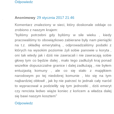
Odpowiedz
Anonimowy
29 stycznia 2017 21:46
Komentarz znaleziony w sieci, który doskonale oddaje co
zrobiono z naszym krajem:
"byliśmy potrzebni gdy byliśmy w sile wieku , kiedy
pracowaliśmy to obowiązkowo zabierane były nam pieniążki
na t.z. składkę emerytalną , odprowadzaliśmy podatki z
których na wysokim poziomie żyli sobie panowie u koryta ,
oni tak wtedy jak i dziś nie zawracali i nie zawracają sobie
głowy tym co będzie dalej , mało tego zadłużyli kraj ponad
wszelkie dopuszczalne granice i dalej zadłużają , nie byłem
entuzjastą komuny , ale co się stało z majątkiem
narodowym po tej niedobrej komunie , kto się na tym
najbardziej obłowił , jak by nie patrzeć to jednak cały naród
to wypracował a podzieliły się tym jednostki , dziś emeryt
czy rencista ledwo wiąże koniec z końcem a władza dalej
się bawi naszym kosztem"
Odpowiedz