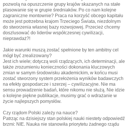
pozwolą na opuszczenie grupy krajów skazanych na stałe
plasowanie się w grupie średniaków. Po co nam kolejne
zagraniczne montownie? Praca na korzyść obcego kapitału
może jest potrzebna krajom Trzeciego Świata, niezdolnym
do stworzenia własnej bazy rozwojowej. Przecież chcemy
doszlusować do liderów współczesnej cywilizacji,
nieprawdaż?!
Jakie warunki muszą zostać spełnione by ten ambitny cel
mógł być zrealizowany?
Jest ich wiele; dotyczą woli rządzących, ich determinacji, ale
także zrozumieniu konieczności dokonania kluczowych
zmian w samym środowisku akademickim, w końcu musi
zostać stworzony system przełożenia wyników badawczych
na efekty gospodarcze i szerzej – cywilizacyjne. Nie ma
sensu prowadzenie badań, które nikomu nie służą. Nie idzie
o kolejne piękne publikacje, musimy grać o wdrażanie w
życie najlepszych pomysłów.
Czy rządom Polski zależy na nauce?
Patrząc na dzisiejszy stan polskiej nauki niestety odpowiedź
brzmi: NIE. Nauka nie stanowiła priorytetu żadnego rządu