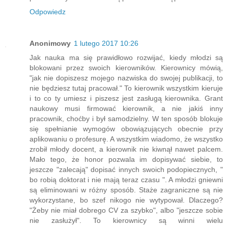
Odpowiedz
Anonimowy
1 lutego 2017 10:26
Jak nauka ma się prawidłowo rozwijać, kiedy młodzi są
blokowani przez swoich kierowników. Kierownicy mówią,
"jak nie dopiszesz mojego nazwiska do swojej publikacji, to
nie będziesz tutaj pracował." To kierownik wszystkim kieruje
i to co ty umiesz i piszesz jest zasługą kierownika. Grant
naukowy musi firmować kierownik, a nie jakiś inny
pracownik, choćby i był samodzielny. W ten sposób blokuje
się spełnianie wymogów obowiązujących obecnie przy
aplikowaniu o profesurę. A wszystkim wiadomo, że wszystko
zrobił młody docent, a kierownik nie kiwnął nawet palcem.
Mało tego, że honor pozwala im dopisywać siebie, to
jeszcze "zalecają" dopisać innych swoich podopiecznych, "
bo robią doktorat i nie mają teraz czasu ". A młodzi gniewni
są eliminowani w różny sposób. Staże zagraniczne są nie
wykorzystane, bo szef nikogo nie wytypował. Dlaczego?
"Żeby nie miał dobrego CV za szybko", albo "jeszcze sobie
nie zasłużył". To kierownicy są winni wielu