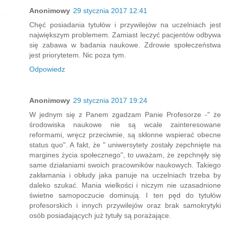
Anonimowy
29 stycznia 2017 12:41
Chęć posiadania tytułów i przywilejów na uczelniach jest
największym problemem. Zamiast leczyć pacjentów odbywa
się zabawa w badania naukowe. Zdrowie społeczeństwa
jest priorytetem. Nic poza tym.
Odpowiedz
Anonimowy
29 stycznia 2017 19:24
W jednym się z Panem zgadzam Panie Profesorze -" że
środowiska naukowe nie są wcale zainteresowane
reformami, wręcz przeciwnie, są skłonne wspierać obecne
status quo". A fakt, że " uniwersytety zostały zepchnięte na
margines życia społecznego", to uważam, że zepchnęły się
same działaniami swoich pracowników naukowych. Takiego
zakłamania i obłudy jaka panuje na uczelniach trzeba by
daleko szukać. Mania wielkości i niczym nie uzasadnione
świetne samopoczucie dominują. I ten pęd do tytułów
profesorskich i innych przywilejów oraz brak samokrytyki
osób posiadających już tytuły są porażające.