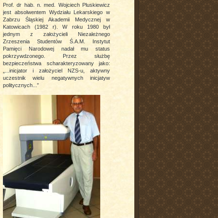
Prof. dr hab. n. med. Wojciech Pluskiewicz
jest absolwentem Wydziału Lekarskiego w
Zabrzu Śląskiej Akademii Medycznej w
Katowicach (1982 r). W roku 1980 był
jednym z założycieli Niezależnego
Zrzeszenia Studentów Ś.A.M. Instytut
Pamięci Narodowej nadał mu status
pokrzywdzonego. Przez służbę
bezpieczeństwa scharakteryzowany jako:
„...inicjator i założyciel NZS-u, aktywny
uczestnik wielu negatywnych inicjatyw
politycznych...”