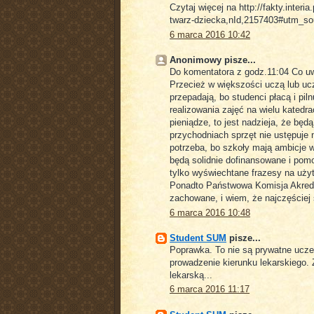
Czytaj więcej na http://fakty.inter
twarz-dziecka,nId,2157403#utm_
6 marca 2016 10:42
Anonimowy pisze...
Do komentatora z godz.11:04 Co uw
Przecież w większości uczą lub uc
przepadają, bo studenci płacą i pil
realizowania zajęć na wielu katedr
pieniądze, to jest nadzieja, że będ
przychodniach sprzęt nie ustępuje
potrzeba, bo szkoły mają ambicje 
będą solidnie dofinansowane i pom
tylko wyświechtane frazesy na użyt
Ponadto Państwowa Komisja Akredy
zachowane, i wiem, że najczęściej
6 marca 2016 10:48
Student SUM
pisze...
Poprawka. To nie są prywatne uczel
prowadzenie kierunku lekarskiego.
lekarską...
6 marca 2016 11:17