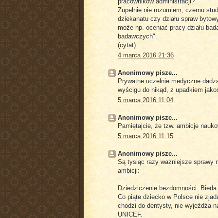
pracowników administracji?
Zupełnie nie rozumiem, czemu stud
dziekanatu czy działu spraw bytow
może np. oceniać pracy działu bad
badawczych".
(cytat)
4 marca 2016 21:36
Anonimowy pisze...
Prywatne uczelnie medyczne dadzą 
wyścigu do nikąd, z upadkiem jakoś
5 marca 2016 11:04
Anonimowy pisze...
Pamiętajcie, że tzw. ambicje nauk
5 marca 2016 11:15
Anonimowy pisze...
Są tysiąc razy ważniejsze sprawy ni
ambicji:
Dziedziczenie bezdomności. Bieda
Co piąte dziecko w Polsce nie zjad
chodzi do dentysty, nie wyjeżdża n
UNICEF.