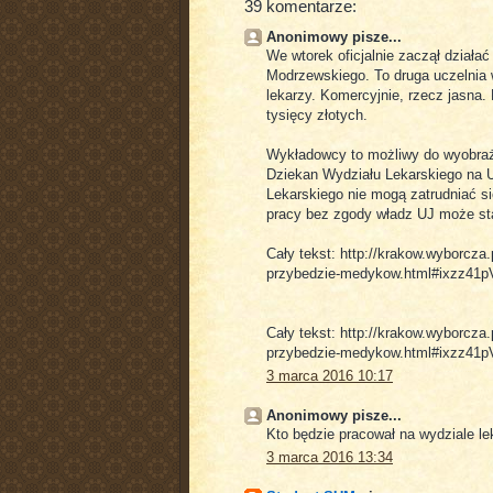
39 komentarze:
Anonimowy pisze...
We wtorek oficjalnie zaczął działa
Modrzewskiego. To druga uczelnia w
lekarzy. Komercyjnie, rzecz jasna.
tysięcy złotych.
Wykładowcy to możliwy do wyobraż
Dziekan Wydziału Lekarskiego na 
Lekarskiego nie mogą zatrudniać si
pracy bez zgody władz UJ może st
Cały tekst: http://krakow.wyborcza
przybedzie-medykow.html#ixzz41
Cały tekst: http://krakow.wyborcza
przybedzie-medykow.html#ixzz41
3 marca 2016 10:17
Anonimowy pisze...
Kto będzie pracował na wydziale le
3 marca 2016 13:34