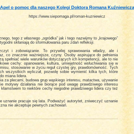
Apel o pomoc dla naszego Kolegi Doktora Romana Kuźniewicz
https://www.siepomaga.pl/roman-kuzniewicz
nego, tego z własnego „ogródka” jak i tego nazwijmy to „krajowego”
 tygodni skłaniają do sformułowania paru zdań refleksji.
czyt i zobowiązanie. To przywilej sprawowania władzy, ale i
z, co znacznie ważniejsze, czyny. Osoby aspirujące do pełnienia
 spełniać wiele warunków dotyczących ich kompetencji, ale to nie
kowe cechy: opanowanie, kultura, umiejętność wsłuchiwania się w
misu, stosowanie w życiu reguł czystej gry, prawdomówność. Tych
ich wszystkich wyliczał, pozwolę sobie wymienić kilka tych, które
o miana lidera.
nia za plecami, budowa grup wąskiego interesu, matactwa, używanie
ie motywy działania nie biorące pod uwagę prawdziwego interesu
 kłamstwem to niektóre cechy niegodne prawdziwego lidera czy też
e uznanie pracuje się lata. Podważyć autorytet, zniweczyć uznanie
czna nie akceptuje pewnych zachowań.