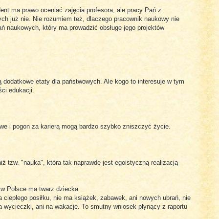
ent ma prawo oceniać zajęcia profesora, ale pracy Pań z
ych już nie. Nie rozumiem też, dlaczego pracownik naukowy nie
ań naukowych, który ma prowadzić obsługę jego projektów
dodatkowe etaty dla państwowych. Ale kogo to interesuje w tym
ci edukacji.
owe i pogon za karierą mogą bardzo szybko zniszczyć życie.
ż tzw. "nauka", która tak naprawdę jest egoistyczną realizacją
 w Polsce ma twarz dziecka
a ciepłego posiłku, nie ma książek, zabawek, ani nowych ubrań, nie
a wycieczki, ani na wakacje. To smutny wniosek płynący z raportu