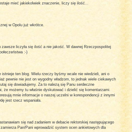
staje mieć jakiekolwiek znaczenie, liczy się ilość...
cznej w Opolu już wkrótce.
u zawsze liczyła się ilość a nie jakość. W dawnej Rzeczpospolitej
połeczeństwa :-)
 istnieje ten blog. Wielu rzeczy byśmy wcale nie wiedzieli, ani o
ociaż pewnie nie jest on wygodny władzom, to jednak wiele ciekawych
 tutaj się dowiadujemy. Za to należą się Panu serdeczne
, że możemy tu właśnie dyskutować i dzielić się komentarzami.
teresują mnie informacje o naszej uczelni w korespondencji z innymi
ę jest rzecz wspaniała.
astanawiam się nad zadaniem w debacie rektorskiej następującego
zy zamierza Pan/Pani wprowadzić system ocen ankietowych dla