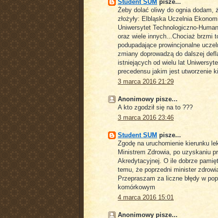
Student SUM
pisze...
Żeby dolać oliwy do ognia dodam, 
złożyły: Elbląska Uczelnia Ekon
Uniwersytet Technologiczno-Huma
oraz wiele innych...Chociaż brzmi t
podupadające prowincjonalne uczelni
zmiany doprowadzą do dalszej defl
istniejących od wielu lat Uniwer
precedensu jakim jest utworzenie k
3 marca 2016 21:29
Anonimowy pisze...
A kto zgodził się na to ???
3 marca 2016 23:46
Student SUM
pisze...
Zgodę na uruchomienie kierunku le
Ministrem Zdrowia, po uzyskaniu pr
Akredytacyjnej. O ile dobrze pamię
temu, że poprzedni minister zdrowia
Przepraszam za liczne błędy w popr
komórkowym
4 marca 2016 15:01
Anonimowy pisze...