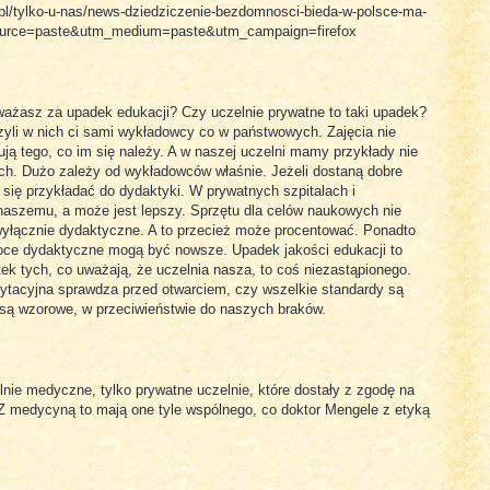
ia.pl/tylko-u-nas/news-dziedziczenie-bezdomnosci-bieda-w-polsce-ma-
source=paste&utm_medium=paste&utm_campaign=firefox
ażasz za upadek edukacji? Czy uczelnie prywatne to taki upadek?
zyli w nich ci sami wykładowcy co w państwowych. Zajęcia nie
nują tego, co im się należy. A w naszej uczelni mamy przykłady nie
ach. Dużo zależy od wykładowców właśnie. Jeżeli dostaną dobre
ą się przykładać do dydaktyki. W prywatnych szpitalach i
 naszemu, a może jest lepszy. Sprzętu dla celów naukowych nie
wyłącznie dydaktyczne. A to przecież może procentować. Ponadto
oce dydaktyczne mogą być nowsze. Upadek jakości edukacji to
ek tych, co uważają, że uczelnia nasza, to coś niezastąpionego.
tacyjna sprawdza przed otwarciem, czy wszelkie standardy są
 są wzorowe, w przeciwieństwie do naszych braków.
nie medyczne, tylko prywatne uczelnie, które dostały z zgodę na
 Z medycyną to mają one tyle wspólnego, co doktor Mengele z etyką