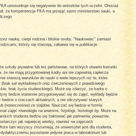
 PKA ustosunkuje się negatywnie do wniosków tych uczelni. Chociaż
iał, że kompentencje PKA ma przejąć samo ministerstwo nauki, a
adczego.
zez naukę, cierpi rodzina i bliskie osoby. "Naukowiec" zamiast
odzicami, którzy się starzeją, zabawia się w publikacje.
 że szkoły prywatne lub też państwowe, na których otwarto kierunki
w, że nie mają przygotowanej kadry ani nie zapewnią zaplecza
ie stworzą warunków do nauki o wiele lepszych niż te, które
u (brak sal wykładowych oraz ćwiczeniowych z prawdziwego
ckie, brak życia studenckiego). Może się zdarzyć, że kadra o
tyny bedzie starannie przygotowywać się do zajęć, wykłady będzie
bedzie o rzeczach aktualnych, a nie odczytywać starych
lub (nowocześnie) ze slajdów. Nauczać się będzie w formie
t zajęć równolegle na anatomii, fizjologii, histologii itp. Może na
rskich studenta bedzie się traktować jak partnerów, poważnie,
dostarczyc jak najwięcej wiedzy, również na zajęciach
 Może tam wszyscy zrozumieją, że uniwersytet jest dla studenta,
dydaktycznemu pozostanie jedynie praca w laboratorium lub