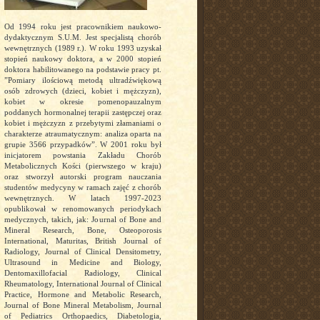
Od 1994 roku jest pracownikiem naukowo-
dydaktycznym S.U.M. Jest specjalistą chorób
wewnętrznych (1989 r.). W roku 1993 uzyskał
stopień naukowy doktora, a w 2000 stopień
doktora habilitowanego na podstawie pracy pt.
”Pomiary ilościową metodą ultradźwiękową
osób zdrowych (dzieci, kobiet i mężczyzn),
kobiet w okresie pomenopauzalnym
poddanych hormonalnej terapii zastępczej oraz
kobiet i mężczyzn z przebytymi złamaniami o
charakterze atraumatycznym: analiza oparta na
grupie 3566 przypadków”. W 2001 roku był
inicjatorem powstania Zakładu Chorób
Metabolicznych Kości (pierwszego w kraju)
oraz stworzył autorski program nauczania
studentów medycyny w ramach zajęć z chorób
wewnętrznych. W latach 1997-2023
opublikował w renomowanych periodykach
medycznych, takich, jak: Journal of Bone and
Mineral Research, Bone, Osteoporosis
International, Maturitas, British Journal of
Radiology, Journal of Clinical Densitometry,
Ultrasound in Medicine and Biology,
Dentomaxillofacial Radiology, Clinical
Rheumatology, International Journal of Clinical
Practice, Hormone and Metabolic Research,
Journal of Bone Mineral Metabolism, Journal
of Pediatrics Orthopaedics, Diabetologia,