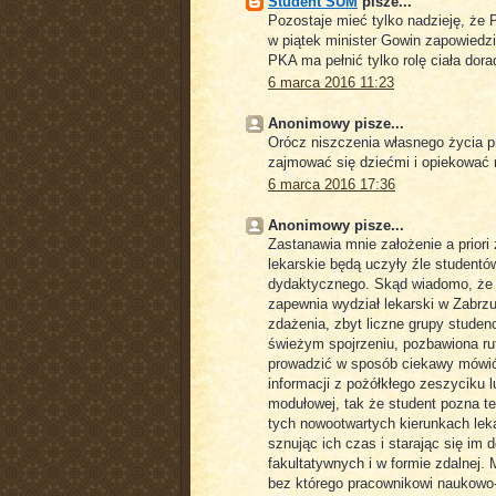
Student SUM
pisze...
Pozostaje mieć tylko nadzieję, że
w piątek minister Gowin zapowiedz
PKA ma pełnić tylko rolę ciała dor
6 marca 2016 11:23
Anonimowy pisze...
Orócz niszczenia własnego życia pr
zajmować się dziećmi i opiekować r
6 marca 2016 17:36
Anonimowy pisze...
Zastanawia mnie założenie a priori
lekarskie będą uczyły źle studentó
dydaktycznego. Skąd wiadomo, że n
zapewnia wydział lekarski w Zabrz
zdażenia, zbyt liczne grupy studen
świeżym spojrzeniu, pozbawiona ru
prowadzić w sposób ciekawy mówić 
informacji z pożółkłego zeszyciku 
modułowej, tak że student pozna tema
tych nowootwartych kierunkach leka
sznując ich czas i starając się im 
fakultatywnych i w formie zdalnej.
bez którego pracownikowi naukowo-