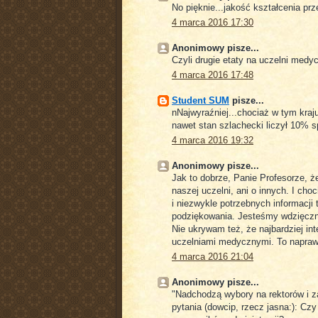
No pięknie...jakość kształcenia prze
4 marca 2016 17:30
Anonimowy pisze...
Czyli drugie etaty na uczelni medy
4 marca 2016 17:48
Student SUM
pisze...
nNajwyraźniej...chociaż w tym kraj
nawet stan szlachecki liczył 10% s
4 marca 2016 19:32
Anonimowy pisze...
Jak to dobrze, Panie Profesorze, że
naszej uczelni, ani o innych. I ch
i niezwykle potrzebnych informacji
podziękowania. Jesteśmy wdzięczni
Nie ukrywam też, że najbardziej in
uczelniami medycznymi. To naprawd
4 marca 2016 21:04
Anonimowy pisze...
"Nadchodzą wybory na rektorów i z
pytania (dowcip, rzecz jasna:): C