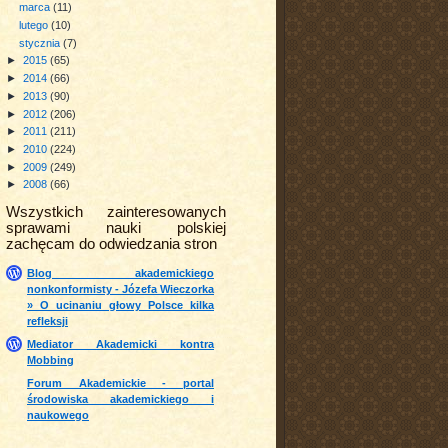
marca
(11)
lutego
(10)
stycznia
(7)
►
2015
(65)
►
2014
(66)
►
2013
(90)
►
2012
(206)
►
2011
(211)
►
2010
(224)
►
2009
(249)
►
2008
(66)
Wszystkich zainteresowanych
sprawami nauki polskiej
zachęcam do odwiedzania stron
Blog akademickiego
nonkonformisty - Józefa Wieczorka
» O ucinaniu głowy Polsce kilka
refleksji
Mediator Akademicki kontra
Mobbing
Forum Akademickie - portal
środowiska akademickiego i
naukowego