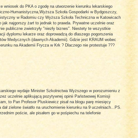
że wniosek do PKA o zgodę na utworzenie kierunku lekarskiego
omiczno-Humanistyczna,Wyższa Szkoła Gospodarki w Bydgoszczy,
nistyczny w Radomiu czy Wyższa Szkoła Techniczna w Katowicach
o jak najgorszy żart to jednak to prawda. Prywatne uczelnie oraz
e publiczne zwietrzyły "niezły biznes". Niestety te wszystkie
acji dyplomu lekarze oraz doprowadzą do dlaszego pogorszenia
sytetów Medycznych (dawnych Akademii). Gdzie jest KRAUM wobec
ierunku na Akademii Frycza w Krk ? Dlaczego nie protestuje ???
karskiego wydaje Minister Szkolnictwa Wyższego w porozumieniu z
zez uczelnie aplikującą pozytywnej opinii Państwowej Komisji
tam, to Pan Profesor Pluskiewicz pisał na blogu parę miesięcy
 dał zielone światło na uruchomienie kierunku na 9 uczelniach...PS.
zednim poście, ale pisałem go w pośpiechu na telefonie