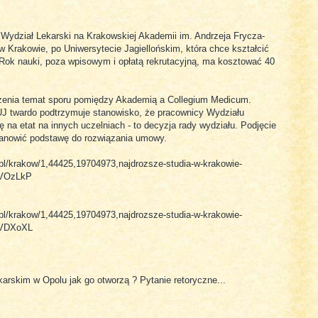
ć Wydział Lekarski na Krakowskiej Akademii im. Andrzeja Frycza-
 Krakowie, po Uniwersytecie Jagiellońskim, która chce kształcić
 Rok nauki, poza wpisowym i opłatą rekrutacyjną, ma kosztować 40
enia temat sporu pomiędzy Akademią a Collegium Medicum.
UJ twardo podtrzymuje stanowisko, że pracownicy Wydziału
ę na etat na innych uczelniach - to decyzja rady wydziału. Podjęcie
anowić podstawę do rozwiązania umowy.
.pl/krakow/1,44425,19704973,najdrozsze-studia-w-krakowie-
pVOzLkP
.pl/krakow/1,44425,19704973,najdrozsze-studia-w-krakowie-
pVDXoXL
karskim w Opolu jak go otworzą ? Pytanie retoryczne...