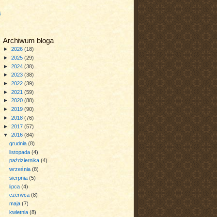
a
Archiwum bloga
►
2026
(18)
►
2025
(29)
►
2024
(38)
►
2023
(38)
►
2022
(39)
►
2021
(59)
►
2020
(88)
►
2019
(90)
►
2018
(76)
►
2017
(57)
▼
2016
(84)
grudnia
(8)
listopada
(4)
października
(4)
września
(8)
sierpnia
(5)
lipca
(4)
czerwca
(8)
maja
(7)
kwietnia
(8)