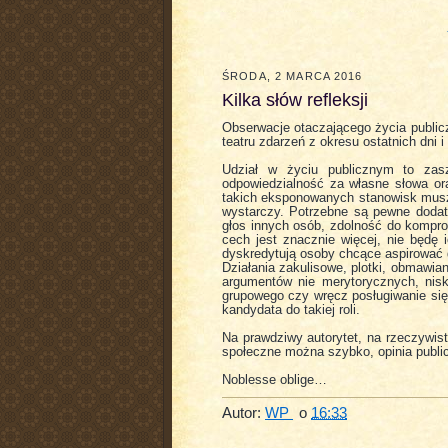
ŚRODA, 2 MARCA 2016
Kilka słów refleksji
Obserwacje otaczającego życia publicz
teatru zdarzeń z okresu ostatnich dni i
Udział w życiu publicznym to zasz
odpowiedzialność za własne słowa ora
takich eksponowanych stanowisk muszą
wystarczy. Potrzebne są pewne dodat
głos innych osób, zdolność do kompro
cech jest znacznie więcej, nie będę 
dyskredytują osoby chcące aspirować d
Działania zakulisowe, plotki, obmawia
argumentów nie merytorycznych, nisk
grupowego czy wręcz posługiwanie się
kandydata do takiej roli.
Na prawdziwy autorytet, na rzeczywist
społeczne można szybko, opinia publi
Noblesse oblige…
Autor:
WP
o
16:33