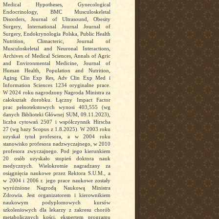
Medical Hypotheses, Gynecological
Endocrinology, BMC Musculoskeletal
Disorders, Journal of Ultrasound, Obesity
Surgery, International Journal Journal of
Surgery, Endokrynologia Polska, Public Health
Nutrition, Climacteric, Journal of
Musculoskeletal and Neuronal Interactions,
Archives of Medical Sciences, Annals of Agric
and Environmental Medicine, Journal of
Human Health, Population and Nutrition,
Aging Clin Exp Res, Adv Clin Exp Med i
Information Sciences 1234 oryginalne prace.
W 2024 roku nagrodzony Nagroda Ministra za
całokształt dorobku. Łączny Impact Factor
prac pełnotekstowych wynosi 403,555 (wg
danych Biblioteki Głównej SUM, 09.11.2023),
liczba cytowań 2507 i współczynnik Hirscha
27 (wg bazy Scopus z 1.8.2025). W 2003 roku
uzyskał tytuł profesora, a w 2004 roku
stanowisko profesora nadzwyczajnego, w 2010
profesora zwyczajnego. Pod jego kierunkiem
20 osób uzyskało stopień doktora nauk
medycznych. Wielokrotnie nagradzany za
osiągnięcia naukowe przez Rektora S.U.M., a
w 2004 i 2006 r. jego prace naukowe zostały
wyróżnione Nagrodą Naukową Ministra
Zdrowia. Jest organizatorem i kierownikiem
naukowym podyplomowych kursów
szkoleniowych dla lekarzy z zakresu chorób
metabolicznych kości, ekspertem programu