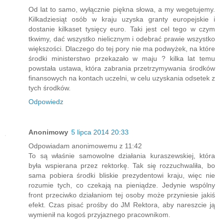
Od lat to samo, wyłącznie piękna słowa, a my wegetujemy.
Kilkadziesiąt osób w kraju uzyska granty europejskie i
dostanie kilkaset tysięcy euro. Taki jest cel tego w czym
tkwimy, dać wszystko nielicznym i odebrać prawie wszystko
większości. Dlaczego do tej pory nie ma podwyżek, na które
środki ministerstwo przekazało w maju ? kilka lat temu
powstała ustawa, która zabrania przetrzymywania środków
finansowych na kontach uczelni, w celu uzyskania odsetek z
tych środków.
Odpowiedz
Anonimowy
5 lipca 2014 20:33
Odpowiadam anonimowemu z 11:42
To są właśnie samowolne działania kuraszewskiej, która
była wspierana przez rektorkę. Tak się rozzuchwaliła, bo
sama pobiera środki bliskie prezydentowi kraju, więc nie
rozumie tych, co czekają na pieniądze. Jedynie wspólny
front przeciwko działaniom tej osoby może przyniesie jakiś
efekt. Czas pisać prośby do JM Rektora, aby nareszcie ją
wymienił na kogoś przyjaznego pracownikom.