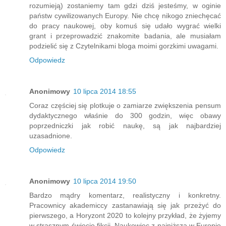
rozumieją) zostaniemy tam gdzi dziś jesteśmy, w oginie
państw cywilizowanych Europy. Nie chcę nikogo zniechęcać
do pracy naukowej, oby komuś się udało wygrać wielki
grant i przeprowadzić znakomite badania, ale musiałam
podzielić się z Czytelnikami bloga moimi gorzkimi uwagami.
Odpowiedz
Anonimowy
10 lipca 2014 18:55
Coraz częściej się plotkuje o zamiarze zwiększenia pensum
dydaktycznego właśnie do 300 godzin, więc obawy
poprzedniczki jak robić naukę, są jak najbardziej
uzasadnione.
Odpowiedz
Anonimowy
10 lipca 2014 19:50
Bardzo mądry komentarz, realistyczny i konkretny.
Pracownicy akademiccy zastanawiają się jak przeżyć do
pierwszego, a Horyzont 2020 to kolejny przykład, że żyjemy
w strasznym świecie fikcji. Naukowiec z najniższą w Europie