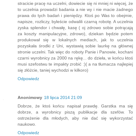
stracicie pracę na uczelni, dowiecie się ni mniej ni więcej, że
to uczelnia prowadzi badania a nie wy i nie macie żadnego
prawa do tych badań i pieniędzy. Ktoś po Was to obejmie,
napisze, rozliczy, byleście odwalili czarną robotę. A uczelnia
zyska splendor i chwałę, kasę ( oj zdrowo sobie potrącają
za koszty manipulacyjne, zdrowo), dziekan będzie potem
produkował się w lokalnych mediach, jak to uczelnia
pozyskała środki z Uni, wystawią sobie laurkę na głównej
stronie uczelni. Tak więc do roboty Panie i Panowie, kochani
czarni wyrobnicy za 2000 na rękę... do dzieła, w końcu ktoś
musi szefostwu te impakty zrobić :)( a na tłumacza najlepiej
się złóżcie, taniej wychodzi w kilkoro)
Odpowiedz
Anonimowy
18 lipca 2014 21:09
Dobrze, że ktoś końcu napisał prawdę. Garstka ma się
dobrze, a wyrobnicy piszą publikacje dla szefów. To
ostrzeżenie dla młodych, aby nie dać się wykorzystać
naukowo.
Odpowiedz