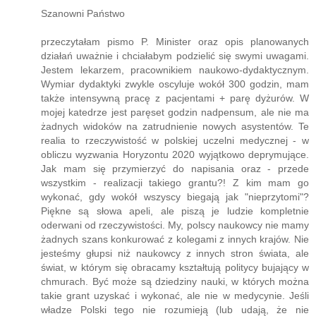
Szanowni Państwo
przeczytałam pismo P. Minister oraz opis planowanych
działań uważnie i chciałabym podzielić się swymi uwagami.
Jestem lekarzem, pracownikiem naukowo-dydaktycznym.
Wymiar dydaktyki zwykle oscyluje wokół 300 godzin, mam
także intensywną pracę z pacjentami + parę dyżurów. W
mojej katedrze jest paręset godzin nadpensum, ale nie ma
żadnych widoków na zatrudnienie nowych asystentów. Te
realia to rzeczywistość w polskiej uczelni medycznej - w
obliczu wyzwania Horyzontu 2020 wyjątkowo deprymujące.
Jak mam się przymierzyć do napisania oraz - przede
wszystkim - realizacji takiego grantu?! Z kim mam go
wykonać, gdy wokół wszyscy biegają jak "nieprzytomi"?
Piękne są słowa apeli, ale piszą je ludzie kompletnie
oderwani od rzeczywistości. My, polscy naukowcy nie mamy
żadnych szans konkurować z kolegami z innych krajów. Nie
jesteśmy głupsi niż naukowcy z innych stron świata, ale
świat, w którym się obracamy kształtują politycy bujający w
chmurach. Być może są dziedziny nauki, w których można
takie grant uzyskać i wykonać, ale nie w medycynie. Jeśli
władze Polski tego nie rozumieją (lub udają, że nie