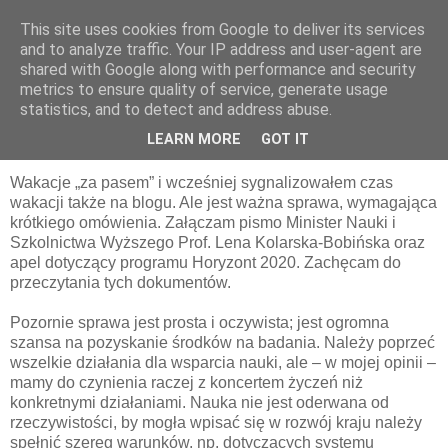
This site uses cookies from Google to deliver its services
pluskiewicz.blogspot.com
and to analyze traffic. Your IP address and user-agent are
shared with Google along with performance and security
metrics to ensure quality of service, generate usage
statistics, and to detect and address abuse.
piątek, 4 lipca 2014
Horyzont 2020?
LEARN MORE
GOT IT
Wakacje „za pasem” i wcześniej sygnalizowałem czas
wakacji także na blogu. Ale jest ważna sprawa, wymagająca
krótkiego omówienia. Załączam pismo Minister Nauki i
Szkolnictwa Wyższego Prof. Lena Kolarska-Bobińska oraz
apel dotyczący programu Horyzont 2020. Zachęcam do
przeczytania tych dokumentów.
Pozornie sprawa jest prosta i oczywista; jest ogromna
szansa na pozyskanie środków na badania. Należy poprzeć
wszelkie działania dla wsparcia nauki, ale – w mojej opinii –
mamy do czynienia raczej z koncertem życzeń niż
konkretnymi działaniami. Nauka nie jest oderwana od
rzeczywistości, by mogła wpisać się w rozwój kraju należy
spełnić szereg warunków, np. dotyczących systemu