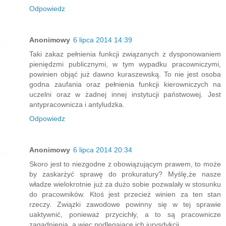
Odpowiedz
Anonimowy
6 lipca 2014 14:39
Taki zakaz pełnienia funkcji związanych z dysponowaniem
pieniędzmi publicznymi, w tym wypadku pracowniczymi,
powinien objąć już dawno kuraszewską. To nie jest osoba
godna zaufania oraz pełnienia funkcji kierowniczych na
uczelni oraz w żadnej innej instytucji państwowej. Jest
antypracownicza i antyludzka.
Odpowiedz
Anonimowy
6 lipca 2014 20:34
Skoro jest to niezgodne z obowiązującym prawem, to może
by zaskarżyć sprawę do prokuratury? Myślę,że nasze
władze wielokrotnie już za dużo sobie pozwalały w stosunku
do pracowników. Ktoś jest przecież winien za ten stan
rzeczy. Związki zawodowe powinny się w tej sprawie
uaktywnić, ponieważ przycichły, a to są pracownicze
zagadnienia, a więc podlegające ich jurysdykcji.