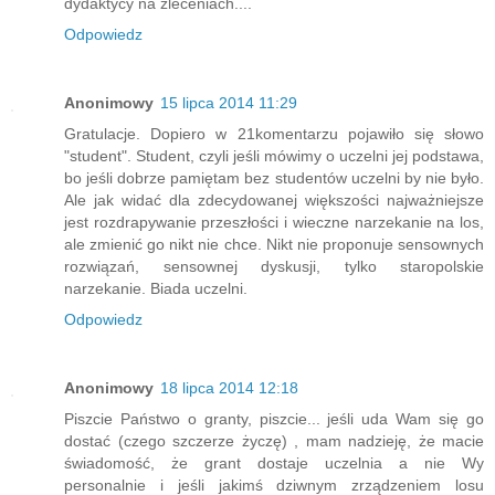
dydaktycy na zleceniach....
Odpowiedz
Anonimowy
15 lipca 2014 11:29
Gratulacje. Dopiero w 21komentarzu pojawiło się słowo
"student". Student, czyli jeśli mówimy o uczelni jej podstawa,
bo jeśli dobrze pamiętam bez studentów uczelni by nie było.
Ale jak widać dla zdecydowanej większości najważniejsze
jest rozdrapywanie przeszłości i wieczne narzekanie na los,
ale zmienić go nikt nie chce. Nikt nie proponuje sensownych
rozwiązań, sensownej dyskusji, tylko staropolskie
narzekanie. Biada uczelni.
Odpowiedz
Anonimowy
18 lipca 2014 12:18
Piszcie Państwo o granty, piszcie... jeśli uda Wam się go
dostać (czego szczerze życzę) , mam nadzieję, że macie
świadomość, że grant dostaje uczelnia a nie Wy
personalnie i jeśli jakimś dziwnym zrządzeniem losu