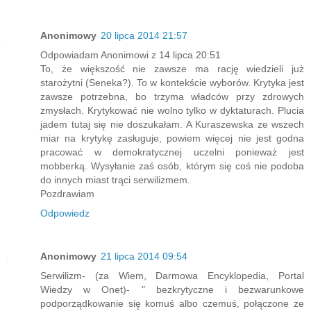
Anonimowy
20 lipca 2014 21:57
Odpowiadam Anonimowi z 14 lipca 20:51
To, że większość nie zawsze ma rację wiedzieli już
starożytni (Seneka?). To w kontekście wyborów. Krytyka jest
zawsze potrzebna, bo trzyma władców przy zdrowych
zmysłach. Krytykować nie wolno tylko w dyktaturach. Plucia
jadem tutaj się nie doszukałam. A Kuraszewska ze wszech
miar na krytykę zasługuje, powiem więcej nie jest godna
pracować w demokratycznej uczelni ponieważ jest
mobberką. Wysyłanie zaś osób, którym się coś nie podoba
do innych miast trąci serwilizmem.
Pozdrawiam
Odpowiedz
Anonimowy
21 lipca 2014 09:54
Serwilizm- (za Wiem, Darmowa Encyklopedia, Portal
Wiedzy w Onet)- " bezkrytyczne i bezwarunkowe
podporządkowanie się komuś albo czemuś, połączone ze