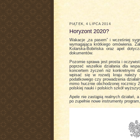
PIĄTEK, 4 LIPCA 2014
Horyzont 2020?
Wakacje „za pasem” i wcześniej sygn
wymagająca krótkiego omówienia. Za
Kolarska-Bobińska oraz apel dotyc
dokumentów.
Pozornie sprawa jest prosta i oczywi
poprzeć wszelkie działania dla wsp
koncertem życzeń niż konkretnymi dz
wpisać się w rozwój kraju należy 
podatkowego czy prowadzenia działaln
mimo hucznie obchodzonej rocznicy 25
polskiej nauki i polskich szkół wyższy
Apele nie zastąpią realnych działań, a 
po zupełnie nowe instrumenty program,