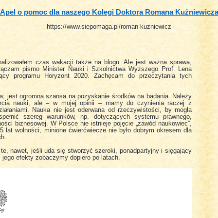
Apel o pomoc dla naszego Kolegi Doktora Romana Kuźniewicz
https://www.siepomaga.pl/roman-kuzniewicz
alizowałem czas wakacji także na blogu. Ale jest ważna sprawa,
łączam pismo Minister Nauki i Szkolnictwa Wyższego Prof. Lena
zący programu Horyzont 2020. Zachęcam do przeczytania tych
sta; jest ogromna szansa na pozyskanie środków na badania. Należy
arcia nauki, ale – w mojej opinii – mamy do czynienia raczej z
iałaniami. Nauka nie jest oderwana od rzeczywistości, by mogła
spełnić szereg warunków, np. dotyczących systemu prawnego,
ości biznesowej. W Polsce nie istnieje pojęcie „zawód naukowiec”,
 lat wolności, minione ćwierćwiecze nie było dobrym okresem dla
ch.
te, nawet, jeśli uda się stworzyć szeroki, ponadpartyjny i sięgający
 jego efekty zobaczymy dopiero po latach.