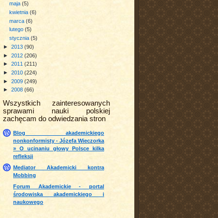
maja
(5)
kwietnia
(6)
marca
(6)
lutego
(5)
stycznia
(5)
►
2013
(90)
►
2012
(206)
►
2011
(211)
►
2010
(224)
►
2009
(249)
►
2008
(66)
Wszystkich zainteresowanych
sprawami nauki polskiej
zachęcam do odwiedzania stron
Blog akademickiego
nonkonformisty - Józefa Wieczorka
» O ucinaniu głowy Polsce kilka
refleksji
Mediator Akademicki kontra
Mobbing
Forum Akademickie - portal
środowiska akademickiego i
naukowego