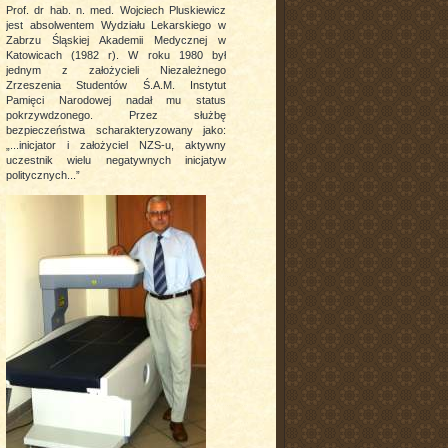
Prof. dr hab. n. med. Wojciech Pluskiewicz
jest absolwentem Wydziału Lekarskiego w
Zabrzu Śląskiej Akademii Medycznej w
Katowicach (1982 r). W roku 1980 był
jednym z założycieli Niezależnego
Zrzeszenia Studentów Ś.A.M. Instytut
Pamięci Narodowej nadał mu status
pokrzywdzonego. Przez służbę
bezpieczeństwa scharakteryzowany jako:
„...inicjator i założyciel NZS-u, aktywny
uczestnik wielu negatywnych inicjatyw
politycznych...”