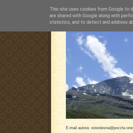
This site uses cookies from Google to de
are shared with Google along with perfo
statistics, and to detect and address a
pluskiewicz.blogspot
E-mail autora: osteolesna@poczta.onet