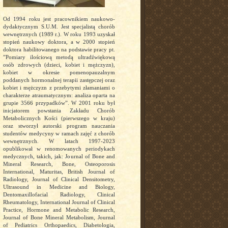
Od 1994 roku jest pracownikiem naukowo-
dydaktycznym S.U.M. Jest specjalistą chorób
wewnętrznych (1989 r.). W roku 1993 uzyskał
stopień naukowy doktora, a w 2000 stopień
doktora habilitowanego na podstawie pracy pt.
”Pomiary ilościową metodą ultradźwiękową
osób zdrowych (dzieci, kobiet i mężczyzn),
kobiet w okresie pomenopauzalnym
poddanych hormonalnej terapii zastępczej oraz
kobiet i mężczyzn z przebytymi złamaniami o
charakterze atraumatycznym: analiza oparta na
grupie 3566 przypadków”. W 2001 roku był
inicjatorem powstania Zakładu Chorób
Metabolicznych Kości (pierwszego w kraju)
oraz stworzył autorski program nauczania
studentów medycyny w ramach zajęć z chorób
wewnętrznych. W latach 1997-2023
opublikował w renomowanych periodykach
medycznych, takich, jak: Journal of Bone and
Mineral Research, Bone, Osteoporosis
International, Maturitas, British Journal of
Radiology, Journal of Clinical Densitometry,
Ultrasound in Medicine and Biology,
Dentomaxillofacial Radiology, Clinical
Rheumatology, International Journal of Clinical
Practice, Hormone and Metabolic Research,
Journal of Bone Mineral Metabolism, Journal
of Pediatrics Orthopaedics, Diabetologia,