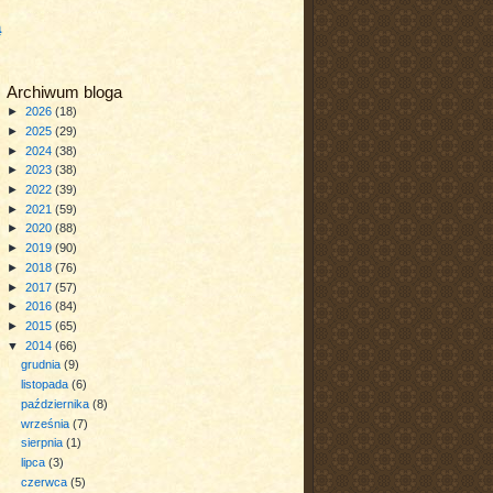
a
Archiwum bloga
►
2026
(18)
►
2025
(29)
►
2024
(38)
►
2023
(38)
►
2022
(39)
►
2021
(59)
►
2020
(88)
►
2019
(90)
►
2018
(76)
►
2017
(57)
►
2016
(84)
►
2015
(65)
▼
2014
(66)
grudnia
(9)
listopada
(6)
października
(8)
września
(7)
sierpnia
(1)
lipca
(3)
czerwca
(5)