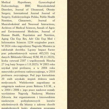
Medical Hypotheses, Gynecological
Endocrinology, BMC Musculoskeletal
Disorders, Journal of Ultrasound, Obesity
Surgery, International Journal Journal of
Surgery, Endokrynologia Polska, Public Health
Nutrition, Climacteric, Journal of
Musculoskeletal and Neuronal Interactions,
Archives of Medical Sciences, Annals of Agric
and Environmental Medicine, Journal of
Human Health, Population and Nutrition,
Aging Clin Exp Res, Adv Clin Exp Med i
Information Sciences 1234 oryginalne prace.
W 2024 roku nagrodzony Nagroda Ministra za
całokształt dorobku. Łączny Impact Factor
prac pełnotekstowych wynosi 403,555 (wg
danych Biblioteki Głównej SUM, 09.11.2023),
liczba cytowań 2507 i współczynnik Hirscha
27 (wg bazy Scopus z 1.8.2025). W 2003 roku
uzyskał tytuł profesora, a w 2004 roku
stanowisko profesora nadzwyczajnego, w 2010
profesora zwyczajnego. Pod jego kierunkiem
20 osób uzyskało stopień doktora nauk
medycznych. Wielokrotnie nagradzany za
osiągnięcia naukowe przez Rektora S.U.M., a
w 2004 i 2006 r. jego prace naukowe zostały
wyróżnione Nagrodą Naukową Ministra
Zdrowia. Jest organizatorem i kierownikiem
naukowym podyplomowych kursów
szkoleniowych dla lekarzy z zakresu chorób
metabolicznych kości, ekspertem programu