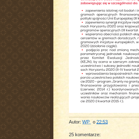
Autor:
WP
o
22:53
25 komentarze: