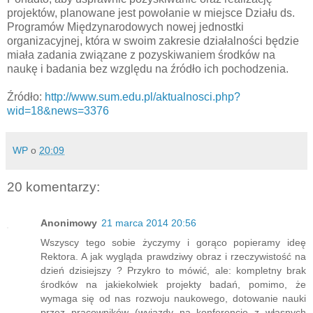
projektów, planowane jest powołanie w miejsce Działu ds.
Programów Międzynarodowych nowej jednostki
organizacyjnej, która w swoim zakresie działalności będzie
miała zadania związane z pozyskiwaniem środków na
naukę i badania bez względu na źródło ich pochodzenia.
Źródło:
http://www.sum.edu.pl/aktualnosci.php?
wid=18&news=3376
WP
o
20:09
20 komentarzy:
Anonimowy
21 marca 2014 20:56
Wszyscy tego sobie życzymy i gorąco popieramy ideę
Rektora. A jak wygląda prawdziwy obraz i rzeczywistość na
dzień dzisiejszy ? Przykro to mówić, ale: kompletny brak
środków na jakiekolwiek projekty badań, pomimo, że
wymaga się od nas rozwoju naukowego, dotowanie nauki
przez pracowników (wyjazdy na konferencje z własnych