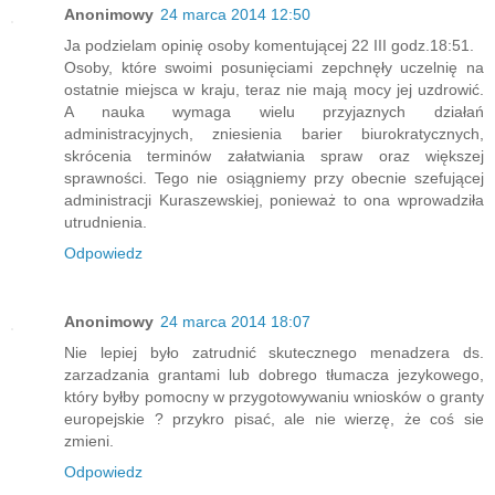
Anonimowy
24 marca 2014 12:50
Ja podzielam opinię osoby komentującej 22 III godz.18:51.
Osoby, które swoimi posunięciami zepchnęły uczelnię na
ostatnie miejsca w kraju, teraz nie mają mocy jej uzdrowić.
A nauka wymaga wielu przyjaznych działań
administracyjnych, zniesienia barier biurokratycznych,
skrócenia terminów załatwiania spraw oraz większej
sprawności. Tego nie osiągniemy przy obecnie szefującej
administracji Kuraszewskiej, ponieważ to ona wprowadziła
utrudnienia.
Odpowiedz
Anonimowy
24 marca 2014 18:07
Nie lepiej było zatrudnić skutecznego menadzera ds.
zarzadzania grantami lub dobrego tłumacza jezykowego,
który byłby pomocny w przygotowywaniu wniosków o granty
europejskie ? przykro pisać, ale nie wierzę, że coś sie
zmieni.
Odpowiedz