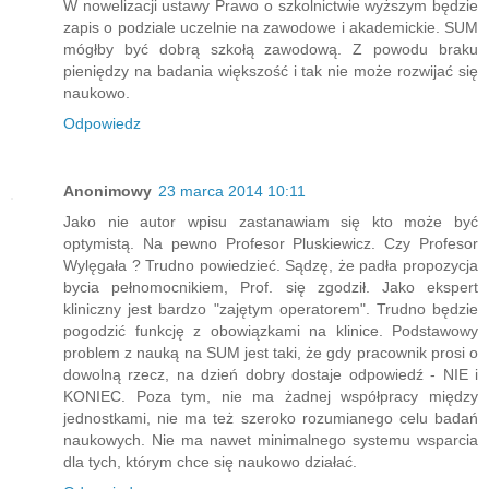
W nowelizacji ustawy Prawo o szkolnictwie wyższym będzie
zapis o podziale uczelnie na zawodowe i akademickie. SUM
mógłby być dobrą szkołą zawodową. Z powodu braku
pieniędzy na badania większość i tak nie może rozwijać się
naukowo.
Odpowiedz
Anonimowy
23 marca 2014 10:11
Jako nie autor wpisu zastanawiam się kto może być
optymistą. Na pewno Profesor Pluskiewicz. Czy Profesor
Wylęgała ? Trudno powiedzieć. Sądzę, że padła propozycja
bycia pełnomocnikiem, Prof. się zgodził. Jako ekspert
kliniczny jest bardzo "zajętym operatorem". Trudno będzie
pogodzić funkcję z obowiązkami na klinice. Podstawowy
problem z nauką na SUM jest taki, że gdy pracownik prosi o
dowolną rzecz, na dzień dobry dostaje odpowiedź - NIE i
KONIEC. Poza tym, nie ma żadnej współpracy między
jednostkami, nie ma też szeroko rozumianego celu badań
naukowych. Nie ma nawet minimalnego systemu wsparcia
dla tych, którym chce się naukowo działać.