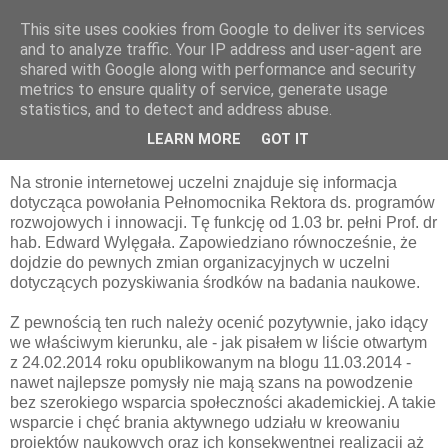
This site uses cookies from Google to deliver its services
pluskiewicz.blogspot.com
and to analyze traffic. Your IP address and user-agent are
shared with Google along with performance and security
metrics to ensure quality of service, generate usage
statistics, and to detect and address abuse.
piątek, 21 marca 2014
O uczelni
LEARN MORE
GOT IT
Na stronie internetowej uczelni znajduje się informacja
dotycząca powołania Pełnomocnika Rektora ds. programów
rozwojowych i innowacji. Tę funkcję od 1.03 br. pełni Prof. dr
hab. Edward Wylęgała. Zapowiedziano równocześnie, że
dojdzie do pewnych zmian organizacyjnych w uczelni
dotyczących pozyskiwania środków na badania naukowe.
Z pewnością ten ruch należy ocenić pozytywnie, jako idący
we właściwym kierunku, ale - jak pisałem w liście otwartym
z 24.02.2014 roku opublikowanym na blogu 11.03.2014 -
nawet najlepsze pomysły nie mają szans na powodzenie
bez szerokiego wsparcia społeczności akademickiej. A takie
wsparcie i chęć brania aktywnego udziału w kreowaniu
projektów naukowych oraz ich konsekwentnej realizacji aż