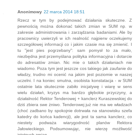
Anonimowy
22 marca 2014 18:51
Rzecz w tym by podejmować działania skuteczne. Z
pewnością można dokonać takich zmian w SUM np. w
zakresie administrowania i zarządzania badaniami. Ale by
pracownicy uwierzyli w ich realność najpierw oczekujemy
szczegółowej informacji co i jakim czasie ma się zmienić. I
tu "jest pies pogrzebany": sam pomysł to za mało,
niezbędna jest przemyślana polityka informacyjna i dotarcie
do adresatów zmian. Nic mie o takich działaniach nie
wiadomo. Poza tym jest jeszcze cos takiego jak zaufanie do
władzy, trudno mi ocenić na jakim jest poziomie w naszej
uczelni. I na koniec smutna, osobista konstatacja - w SUM
ostatnie lata skutecznie zabiło inicjatywę i wiarę w sens
wielu działań, kryzys ma bardzo głębokie przyczyny, a
działalność Rektor Tenderowej + kanclerz Kuraszewskiej do
dziś zbiera swe żniwo. Tenderowej już nie ma we władzach
(choć zadbano by spokojnie dotrwała na stanowisku szefa
katedry do końca kadencji), ale jest ta sama kanclerz, co
niestety podważa wiarygodność planów Rektora
Jałowieckiego. Podsumowując, nie wierzę możliwość
istotnych zmian.