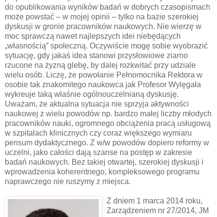
do opublikowania wyników badań w dobrych czasopismach
może powstać – w mojej opinii – tylko na bazie szerokiej
dyskusji w gronie pracowników naukowych. Nie wierzę w
moc sprawczą nawet najlepszych idei niebędących
„własnością” społeczną. Oczywiście mogę sobie wyobrazić
sytuację, gdy jakaś idea stanowi przysłowiowe ziarno
rzucone na żyzną glebę, by dalej rozkwitać przy udziale
wielu osób. Liczę, że powołanie Pełnomocnika Rektora w
osobie tak znakomitego naukowca jak Profesor Wylęgała
wykreuje taką właśnie ogólnouczelnianą dyskusję.
Uważam, że aktualna sytuacja nie sprzyja aktywności
naukowej z wielu powodów np. bardzo małej liczby młodych
pracowników nauki, ogromnego obciążenia pracą usługową
w szpitalach klinicznych czy coraz większego wymiaru
pensum dydaktycznego. Z w/w powodów dopiero reformy w
uczelni, jako całości dają szanse na postęp w zakresie
badań naukowych. Bez takiej otwartej, szerokiej dyskusji i
wprowadzenia koherentnego, kompleksowego programu
naprawczego nie ruszymy z miejsca.
Z dniem 1 marca 2014 roku,
Zarządzeniem nr 27/2014, JM