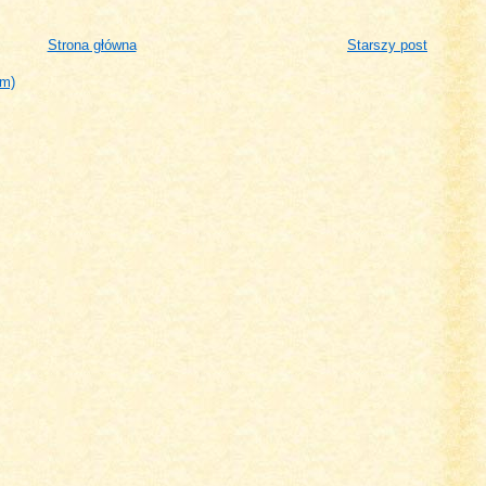
Strona główna
Starszy post
om)