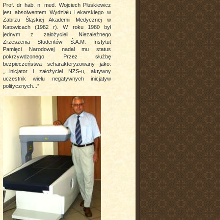
Prof. dr hab. n. med. Wojciech Pluskiewicz
jest absolwentem Wydziału Lekarskiego w
Zabrzu Śląskiej Akademii Medycznej w
Katowicach (1982 r). W roku 1980 był
jednym z założycieli Niezależnego
Zrzeszenia Studentów Ś.A.M. Instytut
Pamięci Narodowej nadał mu status
pokrzywdzonego. Przez służbę
bezpieczeństwa scharakteryzowany jako:
„...inicjator i założyciel NZS-u, aktywny
uczestnik wielu negatywnych inicjatyw
politycznych...”