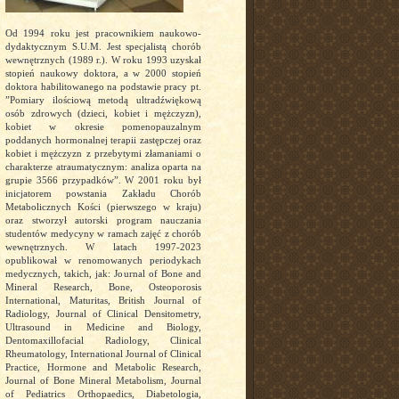
Od 1994 roku jest pracownikiem naukowo-
dydaktycznym S.U.M. Jest specjalistą chorób
wewnętrznych (1989 r.). W roku 1993 uzyskał
stopień naukowy doktora, a w 2000 stopień
doktora habilitowanego na podstawie pracy pt.
”Pomiary ilościową metodą ultradźwiękową
osób zdrowych (dzieci, kobiet i mężczyzn),
kobiet w okresie pomenopauzalnym
poddanych hormonalnej terapii zastępczej oraz
kobiet i mężczyzn z przebytymi złamaniami o
charakterze atraumatycznym: analiza oparta na
grupie 3566 przypadków”. W 2001 roku był
inicjatorem powstania Zakładu Chorób
Metabolicznych Kości (pierwszego w kraju)
oraz stworzył autorski program nauczania
studentów medycyny w ramach zajęć z chorób
wewnętrznych. W latach 1997-2023
opublikował w renomowanych periodykach
medycznych, takich, jak: Journal of Bone and
Mineral Research, Bone, Osteoporosis
International, Maturitas, British Journal of
Radiology, Journal of Clinical Densitometry,
Ultrasound in Medicine and Biology,
Dentomaxillofacial Radiology, Clinical
Rheumatology, International Journal of Clinical
Practice, Hormone and Metabolic Research,
Journal of Bone Mineral Metabolism, Journal
of Pediatrics Orthopaedics, Diabetologia,