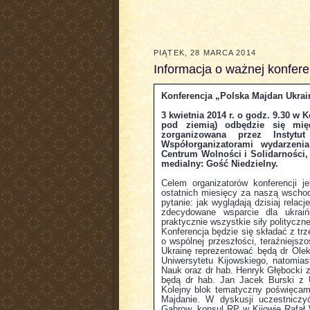
PIĄTEK, 28 MARCA 2014
Informacja o ważnej konfere
Konferencja „Polska Majdan Ukrain
3 kwietnia 2014 r. o godz. 9.30 w
pod ziemią) odbędzie się międ
zorganizowana przez Instytu
Współorganizatorami wydarzen
Centrum Wolności i Solidarności
medialny: Gość Niedzielny.
Celem organizatorów konferencji j
ostatnich miesięcy za naszą wschod
pytanie: jak wyglądają dzisiaj relac
zdecydowane wsparcie dla ukraiń
praktycznie wszystkie siły politycz
Konferencja będzie się składać z t
o wspólnej przeszłości, teraźniejszo
Ukrainę reprezentować będą dr Olek
Uniwersytetu Kijowskiego, natomias
Nauk oraz dr hab. Henryk Głębocki z
będą dr hab. Jan Jacek Burski z U
Kolejny blok tematyczny poświęcamy
Majdanie. W dyskusji uczestnicz
Gabrow, konsul RP w Kijowie Rafał 