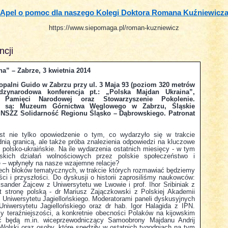
Apel o pomoc dla naszego Kolegi Doktora Romana Kuźniewicz
https://www.siepomaga.pl/roman-kuzniewicz
ncji
a” – Zabrze, 3 kwietnia 2014
 Kopalni Guido w Zabrzu przy ul. 3 Maja 93 (poziom 320 metrów
zynarodowa konferencja pt.: „Polska Majdan Ukraina”,
t Pamięci Narodowej oraz Stowarzyszenie Pokolenie.
ia są: Muzeum Górnictwa Węglowego w Zabrzu, Śląskie
, NSZZ Solidarność Regionu Śląsko – Dąbrowskiego. Patronat
est nie tylko opowiedzenie o tym, co wydarzyło się w trakcie
nią granicą, ale także próba znalezienia odpowiedzi na kluczowe
je polsko-ukraińskie. Na ile wydarzenia ostatnich miesięcy - w tym
skich działań wolnościowych przez polskie społeczeństwo i
ne – wpłynęły na nasze wzajemne relacje?
rzech bloków tematycznych, w trakcie których rozmawiać będziemy
ści i przyszłości. Do dyskusji o historii zaprosiliśmy naukowców:
sander Zajcew z Uniwersytetu we Lwowie i prof. Ihor Sribiniak z
t stronę polską - dr Mariusz Zajączkowski z Polskiej Akademii
 Uniwersytetu Jagiellońskiego. Moderatorami paneli dyskusyjnych
niwersytetu Jagiellońskiego oraz dr hab. Igor Halagida z IPN.
 teraźniejszości, a konkretnie obecności Polaków na kijowskim
yć będą m.in. wiceprzewodniczący Samoobrony Majdanu Andrij
Wolski oraz osoby, które spędziły w ostatnich tygodniach na tym