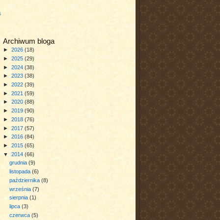
a
Archiwum bloga
►
2026
(18)
►
2025
(29)
►
2024
(38)
►
2023
(38)
►
2022
(39)
►
2021
(59)
►
2020
(88)
►
2019
(90)
►
2018
(76)
►
2017
(57)
►
2016
(84)
►
2015
(65)
▼
2014
(66)
grudnia
(9)
listopada
(6)
października
(8)
września
(7)
sierpnia
(1)
lipca
(3)
czerwca
(5)