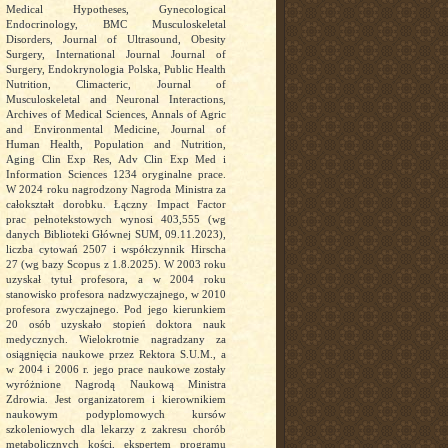
Medical Hypotheses, Gynecological
Endocrinology, BMC Musculoskeletal
Disorders, Journal of Ultrasound, Obesity
Surgery, International Journal Journal of
Surgery, Endokrynologia Polska, Public Health
Nutrition, Climacteric, Journal of
Musculoskeletal and Neuronal Interactions,
Archives of Medical Sciences, Annals of Agric
and Environmental Medicine, Journal of
Human Health, Population and Nutrition,
Aging Clin Exp Res, Adv Clin Exp Med i
Information Sciences 1234 oryginalne prace.
W 2024 roku nagrodzony Nagroda Ministra za
całokształt dorobku. Łączny Impact Factor
prac pełnotekstowych wynosi 403,555 (wg
danych Biblioteki Głównej SUM, 09.11.2023),
liczba cytowań 2507 i współczynnik Hirscha
27 (wg bazy Scopus z 1.8.2025). W 2003 roku
uzyskał tytuł profesora, a w 2004 roku
stanowisko profesora nadzwyczajnego, w 2010
profesora zwyczajnego. Pod jego kierunkiem
20 osób uzyskało stopień doktora nauk
medycznych. Wielokrotnie nagradzany za
osiągnięcia naukowe przez Rektora S.U.M., a
w 2004 i 2006 r. jego prace naukowe zostały
wyróżnione Nagrodą Naukową Ministra
Zdrowia. Jest organizatorem i kierownikiem
naukowym podyplomowych kursów
szkoleniowych dla lekarzy z zakresu chorób
metabolicznych kości, ekspertem programu