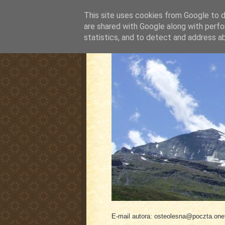
This site uses cookies from Google to de
are shared with Google along with perfo
statistics, and to detect and address a
pluskiewicz.blogspot
E-mail autora: osteolesna@poczta.onet