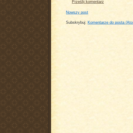
Prześlij komentarz
Nowszy post
Subskrybuj:
Komentarze do posta (At