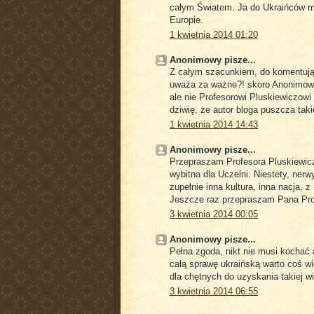
całym Światem. Ja do Ukraińców m
Europie.
1 kwietnia 2014 01:20
Anonimowy pisze...
Z całym szacunkiem, do komentując
uważa za ważne?! skoro Anonimowy 
ale nie Profesorowi Pluskiewiczow
dziwię, że autor bloga puszcza tak
1 kwietnia 2014 14:43
Anonimowy pisze...
Przepraszam Profesora Pluskiewic
wybitna dla Uczelni. Niestety, ner
zupełnie inna kultura, inna nacja, 
Jeszcze raz przepraszam Pana Prof
3 kwietnia 2014 00:05
Anonimowy pisze...
Pełna zgoda, nikt nie musi kochać a
całą sprawę ukraińską warto coś wi
dla chętnych do uzyskania takiej w
3 kwietnia 2014 06:55