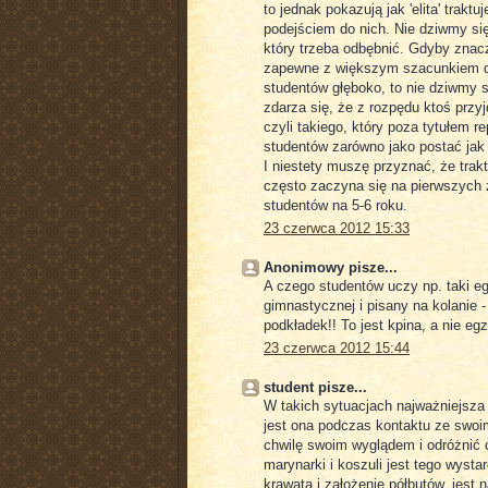
to jednak pokazują jak 'elita' tra
podejściem do nich. Nie dziwmy się
który trzeba odbębnić. Gdyby znacz
zapewne z większym szacunkiem do "
studentów głęboko, to nie dziwmy si
zdarza się, że z rozpędu ktoś p
czyli takiego, który poza tytułem r
studentów zarówno jako postać jak 
I niestety muszę przyznać, że tra
często zaczyna się na pierwszych 
studentów na 5-6 roku.
23 czerwca 2012 15:33
Anonimowy pisze...
A czego studentów uczy np. taki egz
gimnastycznej i pisany na kolanie -
podkładek!! To jest kpina, a nie e
23 czerwca 2012 15:44
student pisze...
W takich sytuacjach najważniejsza d
jest ona podczas kontaktu ze swoi
chwilę swoim wyglądem i odróżnić o
marynarki i koszuli jest tego wyst
krawata i założenie półbutów, jest n