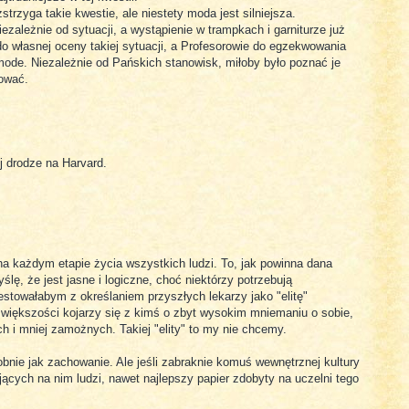
strzyga takie kwestie, ale niestety moda jest silniejsza.
ezależnie od sytuacji, a wystąpienie w trampkach i garniturze już
o własnej oceny takiej sytuacji, a Profesorowie do egzekwowania
ode. Niezależnie od Pańskich stanowisk, miłoby było poznać je
sować.
 drodze na Harvard.
m
a każdym etapie życia wszystkich ludzi. To, jak powinna dana
ę, że jest jasne i logiczne, choć niektórzy potrzebują
stowałabym z określaniem przyszłych lekarzy jako "elitę"
 większości kojarzy się z kimś o zbyt wysokim mniemaniu o sobie,
 i mniej zamożnych. Takiej "elity" to my nie chcemy.
obnie jak zachowanie. Ale jeśli zabraknie komuś wewnętrznej kultury
jących na nim ludzi, nawet najlepszy papier zdobyty na uczelni tego