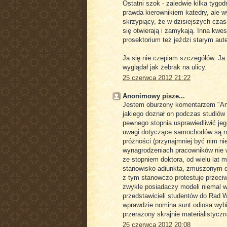
Ostatni szok - zaledwie kilka tygo
prawda kierownikiem katedry, ale w
skrzypiący, że w dzisiejszych czas
się otwierają i zamykają. Inna kwe
prosektorium też jeździ starym aute
Ja się nie czepiam szczegółów. Ja 
wyglądał jak żebrak na ulicy.
25 czerwca 2012 21:22
Anonimowy pisze...
Jestem oburzony komentarzem "A
jakiego doznał on podczas studiów
pewnego stopnia usprawiedliwić jego
uwagi dotyczące samochodów są nie
próżności (przynajmniej być nim ni
wynagrodzeniach pracowników nie 
ze stopniem doktora, od wielu lat
stanowisko adiunkta, zmuszonym do
z tym stanowczo protestuje przeci
zwykle posiadaczy modeli niemal wpr
przedstawicieli studentów do Rad W
wprawdzie nomina sunt odiosa wybit
przerażony skrajnie materialistyc
26 czerwca 2012 20:08