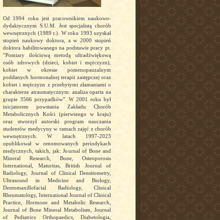
Od 1994 roku jest pracownikiem naukowo-
dydaktycznym S.U.M. Jest specjalistą chorób
wewnętrznych (1989 r.). W roku 1993 uzyskał
stopień naukowy doktora, a w 2000 stopień
doktora habilitowanego na podstawie pracy pt.
”Pomiary ilościową metodą ultradźwiękową
osób zdrowych (dzieci, kobiet i mężczyzn),
kobiet w okresie pomenopauzalnym
poddanych hormonalnej terapii zastępczej oraz
kobiet i mężczyzn z przebytymi złamaniami o
charakterze atraumatycznym: analiza oparta na
grupie 3566 przypadków”. W 2001 roku był
inicjatorem powstania Zakładu Chorób
Metabolicznych Kości (pierwszego w kraju)
oraz stworzył autorski program nauczania
studentów medycyny w ramach zajęć z chorób
wewnętrznych. W latach 1997-2023
opublikował w renomowanych periodykach
medycznych, takich, jak: Journal of Bone and
Mineral Research, Bone, Osteoporosis
International, Maturitas, British Journal of
Radiology, Journal of Clinical Densitometry,
Ultrasound in Medicine and Biology,
Dentomaxillofacial Radiology, Clinical
Rheumatology, International Journal of Clinical
Practice, Hormone and Metabolic Research,
Journal of Bone Mineral Metabolism, Journal
of Pediatrics Orthopaedics, Diabetologia,