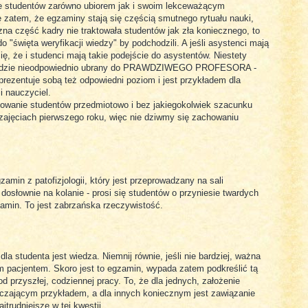
ktuje studentów zarówno ubiorem jak i swoim lekceważącym
 zatem, że egzaminy stają się częścią smutnego rytuału nauki,
na część kadry nie traktowała studentów jak zła koniecznego, to
święta weryfikacji wiedzy" by podchodzili. A jeśli asystenci mają
ę, że i studenci mają takie podejście do asystentów. Niestety
rzyjdzie nieodpowiednio ubrany do PRAWDZIWEGO PROFESORA -
eprezentuje sobą też odpowiedni poziom i jest przykładem dla
i nauczyciel.
ktowanie studentów przedmiotowo i bez jakiegokolwiek szacunku
zajęciach pierwszego roku, więc nie dziwmy się zachowaniu
amin z patofizjologii, który jest przeprowadzany na sali
 dosłownie na kolanie - prosi się studentów o przyniesie twardych
gzamin. To jest zabrzańska rzeczywistość.
la studenta jest wiedza. Niemnij równie, jeśli nie bardziej, ważna
m pacjentem. Skoro jest to egzamin, wypada zatem podkreślić tą
d przyszłej, codziennej pracy. To, że dla jednych, założenie
arczającym przykładem, a dla innych koniecznym jest zawiązanie
ajtrudniejsze w tej kwestii.