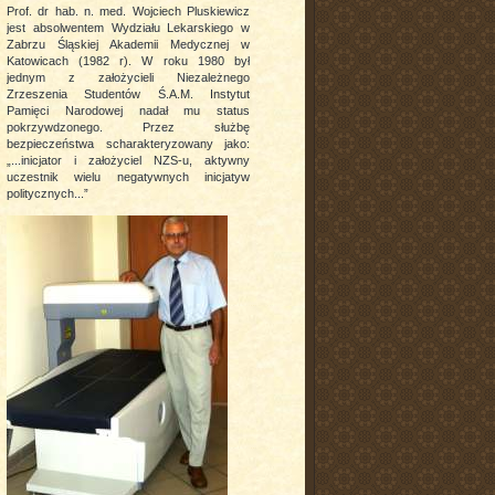
Prof. dr hab. n. med. Wojciech Pluskiewicz
jest absolwentem Wydziału Lekarskiego w
Zabrzu Śląskiej Akademii Medycznej w
Katowicach (1982 r). W roku 1980 był
jednym z założycieli Niezależnego
Zrzeszenia Studentów Ś.A.M. Instytut
Pamięci Narodowej nadał mu status
pokrzywdzonego. Przez służbę
bezpieczeństwa scharakteryzowany jako:
„...inicjator i założyciel NZS-u, aktywny
uczestnik wielu negatywnych inicjatyw
politycznych...”