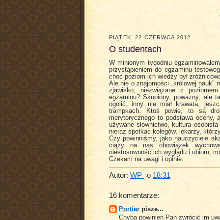
PIĄTEK, 22 CZERWCA 2012
O studentach
W minionym tygodniu egzaminowałem z
przystąpieniem do egzaminu testowe
choć poziom ich wiedzy był zróżnicow
Ale nie o znajomości „królowej nauk”
zjawisko, niezwiązane z poziomem
egzaminu? Skupiony, poważny, ale t
ogolić, inny nie miał krawata, jes
trampkach. Ktoś powie, to są dro
merytorycznego to podstawa oceny, al
używane słownictwo, kultura osobist
nieraz spotkać kolegów, lekarzy, któr
Czy powinniśmy, jako nauczyciele aka
ciąży na nas obowiązek wychow
niestosowność ich wyglądu i ubioru, mo
Czekam na uwagi i opinie.
Autor:
WP
o
18:31
16 komentarze:
Portier
pisze...
Chyba powinien Pan zwrócić im uwa