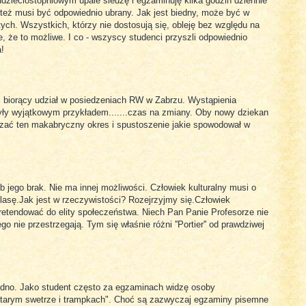
ilkudzieciostopniowym upale siedzę i egzaminuję kilka godzin dziennie
 też musi być odpowiednio ubrany. Jak jest biedny, może być w
ch. Wszystkich, którzy nie dostosują się, obleję bez względu na
e, że to możliwe. I co - wszyscy studenci przyszli odpowiednio
a!
i biorący udział w posiedzeniach RW w Zabrzu. Wystąpienia
były wyjątkowym przykładem.......czas na zmiany. Oby nowy dziekan
azać ten makabryczny okres i spustoszenie jakie spowodował w
b jego brak. Nie ma innej możliwości. Człowiek kulturalny musi o
lasę.Jak jest w rzeczywistości? Rozejrzyjmy się.Człowiek
etendować do elity społeczeństwa. Niech Pan Panie Profesorze nie
go nie przestrzegają. Tym się właśnie różni ''Portier'' od prawdziwej
 dno. Jako student często za egzaminach widzę osoby
starym swetrze i trampkach". Choć są zazwyczaj egzaminy pisemne