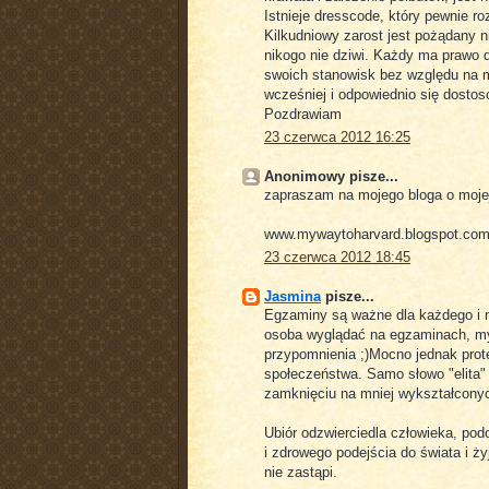
Istnieje dresscode, który pewnie roz
Kilkudniowy zarost jest pożądany ni
nikogo nie dziwi. Każdy ma prawo d
swoich stanowisk bez względu na m
wcześniej i odpowiednio się dosto
Pozdrawiam
23 czerwca 2012 16:25
Anonimowy pisze...
zapraszam na mojego bloga o mojej
www.mywaytoharvard.blogspot.co
23 czerwca 2012 18:45
Jasmina
pisze...
Egzaminy są ważne dla każdego i n
osoba wyglądać na egzaminach, myśl
przypomnienia ;)Mocno jednak prote
społeczeństwa. Samo słowo "elita"
zamknięciu na mniej wykształconych
Ubiór odzwierciedla człowieka, pod
i zdrowego podejścia do świata i ży
nie zastąpi.