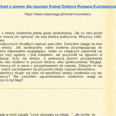
Apel o pomoc dla naszego Kolegi Doktora Romana Kuźniewicz
https://www.siepomaga.pl/roman-kuzniewicz
 interny studentów jednej grupy dziekańskiej. Jak co roku przed
go muszą oni wykazać się swą wiedzą praktyczną. Wszyscy zdali,
any.
 medycznych chciałbym napisać parę słów. Zwróciłem uwagę na inne
 wiedzy. Jak wyobrażamy sobie studenta przystępującego do
akże odpowiednio wyglądający. Jeden ze zdających zapomniał się
zcze inny ogolony i pod krawatem, ale przyszedł na egzamin w
biazgi, liczy się wiedza. Z pewnością poziom przygotowania
e nasi studenci to przyszli lekarze, elita społeczeństwa. Wygląd,
a muszą iść w parze z przygotowaniem do zawodu. Zdarzyło mi się
zy swym zachowaniem nie przynosili chluby stanowi lekarskiemu.
demiccy skupić się tylko na weryfikacji wiedzy studentów czy też
awczy? Nie zwróciłem egzaminowanym studentom uwagi na
że to był błąd?
gę w myśl zasady "czym skorupka za młodu...", ale myślę, że