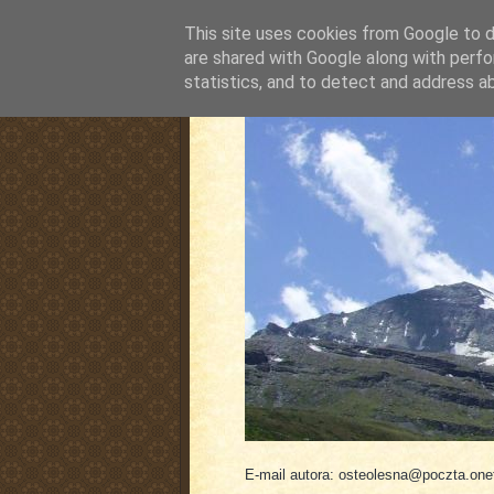
This site uses cookies from Google to de
are shared with Google along with perfo
statistics, and to detect and address a
pluskiewicz.blogspot
E-mail autora: osteolesna@poczta.onet