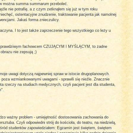
tów można summa summarum przeboleć.
źle nie potrafię, a z czym zetknąłem się już w tym roku
 niechęć, ostentacyjne znudzenie, traktowanie pacjenta jak namolnej
encjami. Jakaś forma znieczulicy.
zaczyna. I to jest także zaprzeczenie tego wszystkiego co leży u
dzie prawdziwym fachowcem CZUJĄCYM I MYŚLĄCYM, to żadne
 obrazu nie zepsują ;)
oje uwagi dotyczą najpewniej spraw w istocie drugoplanowych.
 poza wzmiankowanymi uwagami - sprawili się nieźle. Znacznie
ota rzeczy na studiach medycznych, czyli pacjent jest dla studenta,
m".
rdzo ważny problem - umiejętność dostosowania zachowania do
rsztuba. Czyli odpowiedni strój do kościoła, do teatru, na niedzielą,
 wśród studentów zapowiedziałem: Egzamin jest świętem, świętem