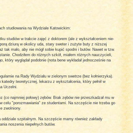
ach studiowania na Wydziale Katowickim:
ku studiów w trakcie zajęć z doktorem (ale z wykształceniem nie-
orą dziurą w okolicy uda, stary sweter i zużyte buty z niższej
 aż tak mało, aby nie mógł sobie kupić spodni i butów. Nawet w tzw.
tanie. Chodziłem do różnych szkół, miałem różnych nauczycieli,
o, który wyglądał podobnie (nota bene wykładał jednocześnie na
gularnie na Rady Wydziału w zielonym swetrze (bez kołnierzyka).
 katedry teoretycznej, lekarzu z wykształcenia, który pełnił w
a Uczelni.
ez (co najmniej połowy) zębów. Brak zębów nie przeszkadzał mu w
w celu "porozmawiania" ze studentami. Na szczęście nie trzeba go
ie zwolniony.
na oddziale szpitalnym. Na szczęście mamy również zakłady
rania noszenia niepełnych butów.