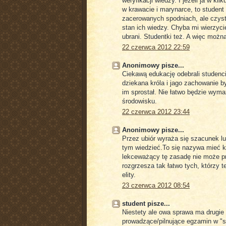
weryfikacji wiedzy. I jeżeli ja w k
w krawacie i marynarce, to student
zacerowanych spodniach, ale czysty
stan ich wiedzy. Chyba mi wierzyci
ubrani. Studentki też. A więc możn
22 czerwca 2012 22:59
Anonimowy pisze...
Ciekawą edukację odebrali studenc
dziekana króla i jago zachowanie 
im sprostał. Nie łatwo będzie wym
środowisku.
22 czerwca 2012 23:44
Anonimowy pisze...
Przez ubiór wyraża się szacunek lu
tym wiedzieć.To się nazywa mieć k
lekceważący tę zasadę nie może pr
rozgrzesza tak łatwo tych, którzy te
elity.
23 czerwca 2012 08:54
student pisze...
Niestety ale owa sprawa ma drugie
prowadzące/pilnujące egzamin w "