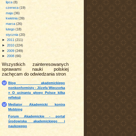
lipca
(8)
czerwca
(19)
maja
(36)
kwietnia
(39)
marca
(26)
lutego
(18)
stycznia
(20)
►
2011
(211)
►
2010
(224)
►
2009
(249)
►
2008
(66)
Wszystkich zainteresowanych
sprawami nauki polskiej
zachęcam do odwiedzania stron
Blog akademickiego
nonkonformisty - Józefa Wieczorka
» O ucinaniu głowy Polsce kilka
refleksji
Mediator Akademicki kontra
Mobbing
Forum Akademickie - portal
środowiska akademickiego i
naukowego