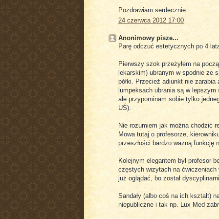
Pozdrawiam serdecznie.
24 czerwca 2012 17:00
Anonimowy pisze...
Parę odczuć estetycznych po 4 lat
Pierwszy szok przeżyłem na począt
lekarskim) ubranym w spodnie ze sp
półki. Przecież adiunkt nie zarabia
lumpeksach ubrania są w lepszym s
ale przypominam sobie tylko jedneg
UŚ).
Nie rozumiem jak można chodzić re
Mowa tutaj o profesorze, kierowniku
przeszłości bardzo ważną funkcję n
Kolejnym elegantem był profesor b
częstych wizytach na ćwiczeniach 
już oglądać, bo został dyscyplinarn
Sandały (albo coś na ich kształt) 
niepubliczne i tak np. Lux Med zab