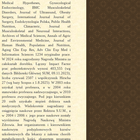
Medical Hypotheses, Gynecological
Endocrinology, BMC Musculoskeletal
Disorders, Journal of Ultrasound, Obesity
Surgery, International Journal Journal of
Surgery, Endokrynologia Polska, Public Health
Nutrition, Climacteric, Journal of
Musculoskeletal and Neuronal Interactions,
Archives of Medical Sciences, Annals of Agric
and Environmental Medicine, Journal of
Human Health, Population and Nutrition,
Aging Clin Exp Res, Adv Clin Exp Med i
Information Sciences 1234 oryginalne prace.
W 2024 roku nagrodzony Nagroda Ministra za
całokształt dorobku. Łączny Impact Factor
prac pełnotekstowych wynosi 403,555 (wg
danych Biblioteki Głównej SUM, 09.11.2023),
liczba cytowań 2507 i współczynnik Hirscha
27 (wg bazy Scopus z 1.8.2025). W 2003 roku
uzyskał tytuł profesora, a w 2004 roku
stanowisko profesora nadzwyczajnego, w 2010
profesora zwyczajnego. Pod jego kierunkiem
20 osób uzyskało stopień doktora nauk
medycznych. Wielokrotnie nagradzany za
osiągnięcia naukowe przez Rektora S.U.M., a
w 2004 i 2006 r. jego prace naukowe zostały
wyróżnione Nagrodą Naukową Ministra
Zdrowia. Jest organizatorem i kierownikiem
naukowym podyplomowych kursów
szkoleniowych dla lekarzy z zakresu chorób
metabolicznych kości, ekspertem programu