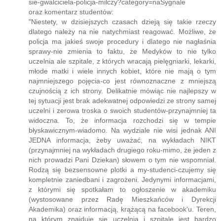
sie-gwalciciela-policja-milczy?category=naSygnale
oraz komentarz studentów:
"Niestety, w dzisiejszych czasach dzieją się takie rzeczy
dlatego należy na nie natychmiast reagować. Możliwe, że
policja ma jakieś swoje procedury i dlatego nie nagłaśnia
sprawy-nie zmienia to faktu, że Medyków to nie tylko
uczelnia ale szpitale, z których wracają pielęgniarki, lekarki,
młode matki i wiele innych kobiet, które nie mają o tym
najmniejszego pojęcia-co jest równoznaczne z mniejszą
czujnością z ich strony. Delikatnie mówiąc nie najlepszy w
tej sytuacji jest brak adekwatnej odpowiedzi ze strony samej
uczelni i zerowa troska o swoich studentów-przynajmniej ta
widoczna. To, że informacja rozchodzi się w tempie
błyskawicznym-wiadomo. Na wydziale nie wisi jednak ANI
JEDNA informacja, żeby uważać, na wykładach NIKT
(przynajmniej na wykładach drugiego roku-mimo, że jeden z
nich prowadzi Pani Dziekan) słowem o tym nie wspomniał.
Rodzą się bezsensowne plotki a my-studenci-czujemy się
kompletnie zaniedbani i zagrożeni. Jedynymi informacjami,
z którymi się spotkałam to ogłoszenie w akademiku
(wystosowane przez Radę Mieszkańców i Dyrekcji
Akademika) oraz informacją, krążącą na facebook'u. Teren,
na którym znajduje się uczelnia i szpitale jest bardzo