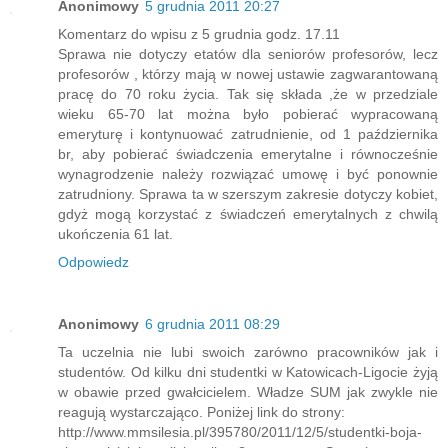
Anonimowy
5 grudnia 2011 20:27
Komentarz do wpisu z 5 grudnia godz. 17.11
Sprawa nie dotyczy etatów dla seniorów profesorów, lecz
profesorów , którzy mają w nowej ustawie zagwarantowaną
pracę do 70 roku życia. Tak się składa ,że w przedziale
wieku 65-70 lat można było pobierać wypracowaną
emeryturę i kontynuować zatrudnienie, od 1 października
br, aby pobierać świadczenia emerytalne i równocześnie
wynagrodzenie należy rozwiązać umowę i być ponownie
zatrudniony. Sprawa ta w szerszym zakresie dotyczy kobiet,
gdyż mogą korzystać z świadczeń emerytalnych z chwilą
ukończenia 61 lat.
Odpowiedz
Anonimowy
6 grudnia 2011 08:29
Ta uczelnia nie lubi swoich zarówno pracowników jak i
studentów. Od kilku dni studentki w Katowicach-Ligocie żyją
w obawie przed gwałcicielem. Władze SUM jak zwykle nie
reagują wystarczająco. Poniżej link do strony:
http://www.mmsilesia.pl/395780/2011/12/5/studentki-boja-