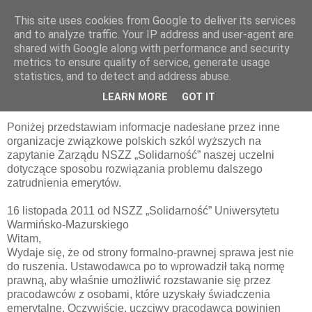
This site uses cookies from Google to deliver its services
pluskiewicz.blogspot.com
and to analyze traffic. Your IP address and user-agent are
shared with Google along with performance and security
metrics to ensure quality of service, generate usage
statistics, and to detect and address abuse.
poniedziałek, 5 grudnia 2011
INFORMACJE Z KRAJU
LEARN MORE
GOT IT
Poniżej przedstawiam informacje nadesłane przez inne
organizacje związkowe polskich szkól wyższych na
zapytanie Zarządu NSZZ „Solidarność” naszej uczelni
dotyczące sposobu rozwiązania problemu dalszego
zatrudnienia emerytów.
16 listopada 2011 od NSZZ „Solidarność” Uniwersytetu
Warmińsko-Mazurskiego
Witam,
Wydaje się, że od strony formalno-prawnej sprawa jest nie
do ruszenia. Ustawodawca po to wprowadził taką normę
prawną, aby właśnie umożliwić rozstawanie się przez
pracodawców z osobami, które uzyskały świadczenia
emerytalne. Oczywiście, uczciwy pracodawca powinien