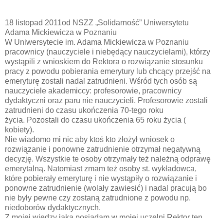
18 listopad 2011od NSZZ „Solidarność” Uniwersytetu
Adama Mickiewicza w Poznaniu
W Uniwersytecie im. Adama Mickiewicza w Poznaniu
pracownicy (nauczyciele i niebędący nauczycielami), którzy
wystąpili z wnioskiem do Rektora o rozwiązanie stosunku
pracy z powodu pobierania emerytury lub chcący przejść na
emeryturę zostali nadal zatrudnieni. Wśród tych osób są
nauczyciele akademiccy: profesorowie, pracownicy
dydaktyczni oraz paru nie nauczycieli. Profesorowie zostali
zatrudnieni do czasu ukończenia 70-tego roku
życia. Pozostali do czasu ukończenia 65 roku życia (
kobiety).
Nie wiadomo mi nic aby ktoś kto złożył wniosek o
rozwiązanie i ponowne zatrudnienie otrzymał negatywną
decyzję. Wszystkie te osoby otrzymały też należną odprawę
emerytalną. Natomiast zmam też osoby st. wykładowca,
które pobierały emeryturę i nie wystąpiły o rozwiązanie i
ponowne zatrudnienie (wolały zawiesić) i nadal pracują bo
nie były pewne czy zostaną zatrudnione z powodu np.
niedoborów dydaktycznych.
Z mojej wiedzy jaką posiadam w mojej uczelni Rektor ten