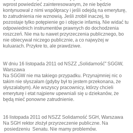
wprost powiedzieć zainteresowanym, że nie będzie
kontynuował z nimi współpracy i jeśli odejdą na emeryturę,
to zatrudnienia nie wznowią. Jeśli zrobił inaczej, to
pozostaje tylko potępienie go i objęcie infamią. Nie widać tu
odpowiednich instrumentów prawnych do dochodzenia
roszczeń. Nie ma tu nawet przyrzeczenia publicznego, bo
nie obiecywał niczego publicznie, a co najwyżej w
kuluarach. Przykre to, ale prawdziwe.
W dniu 16 listopada 2011 od NSZZ „Solidarność” SGGW,
Warszawa
Na SGGW nie ma takiego przypadku. Przynajmniej nic o
takim nie słyszałam (gdyby był to jestem przekonana, że
słyszałabym). Ale wszyscy pracownicy, którzy chcieli
emeryturę i etat najpierw upewniali się u dziekanów, że
będą mieć ponowne zatrudnienie.
16 listopada 2011 od NSZZ Solidarność SGH, Warszawa
Na SGH rektor złożył przyrzeczenie publiczne. Na
posiedzeniu Senatu. Nie mamy problemów.