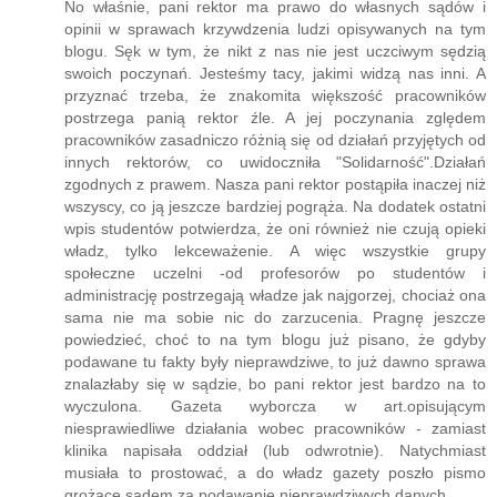
No właśnie, pani rektor ma prawo do własnych sądów i
opinii w sprawach krzywdzenia ludzi opisywanych na tym
blogu. Sęk w tym, że nikt z nas nie jest uczciwym sędzią
swoich poczynań. Jesteśmy tacy, jakimi widzą nas inni. A
przyznać trzeba, że znakomita większość pracowników
postrzega panią rektor źle. A jej poczynania zględem
pracowników zasadniczo różnią się od działań przyjętych od
innych rektorów, co uwidoczniła "Solidarność".Działań
zgodnych z prawem. Nasza pani rektor postąpiła inaczej niż
wszyscy, co ją jeszcze bardziej pogrąża. Na dodatek ostatni
wpis studentów potwierdza, że oni również nie czują opieki
władz, tylko lekceważenie. A więc wszystkie grupy
społeczne uczelni -od profesorów po studentów i
administrację postrzegają władze jak najgorzej, chociaż ona
sama nie ma sobie nic do zarzucenia. Pragnę jeszcze
powiedzieć, choć to na tym blogu już pisano, że gdyby
podawane tu fakty były nieprawdziwe, to już dawno sprawa
znalazłaby się w sądzie, bo pani rektor jest bardzo na to
wyczulona. Gazeta wyborcza w art.opisującym
niesprawiedliwe działania wobec pracowników - zamiast
klinika napisała oddział (lub odwrotnie). Natychmiast
musiała to prostować, a do władz gazety poszło pismo
grożące sądem za podawanie nieprawdziwych danych.