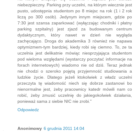
niebezpieczny. Parking przy uczelni, na którym wiecznie jest
pusto, udostępnia studentom po 8 miejsc na rok (1 i 2 rok
liczą po 300 osób). Jedynym innym miejscem, gdzie po
7:30 jest szansa zaparkować (wyłączając chodniki i płatny
parking szpitalny) jest zjazd za budowanym centrum
dydaktycznym, który nawet w dzień nie wygląda
zachęcająco. Droga do akademika 3 również nie napawa
optymizmem-tym bardziej, kiedy robi się ciemno. To, ze ta
uczelnia jest delikatnie mówiąc niesprzyjająca studentom
pod wieloma względami (wystarczy poczytać informacje na
forach internetowych) wiadomo nie od dziś. Teraz jednak
nie chodzi o szeroko pojętą przyjemność studiowania a
ludzkie życie. Dlatego jeżeli ktokolwiek z władz uczelni
przeczyta tę wiadomość niech się dobrze zastanowi bo
nienormalne jest, żeby pracownicy katedr mówili nam co
robić, żeby zmusić uczelnię do jakiegokolwiek działania,
ponieważ sama z siebie NIC nie zrobi."
Odpowiedz
Anonimowy
6 grudnia 2011 14:04