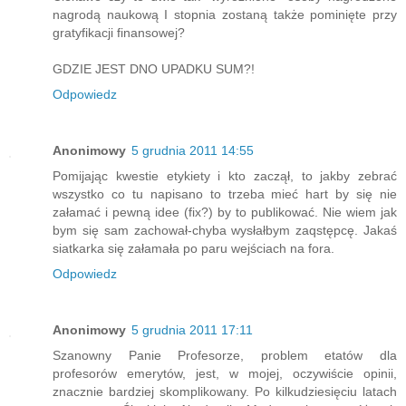
nagrodą naukową I stopnia zostaną także pominięte przy
gratyfikacji finansowej?
GDZIE JEST DNO UPADKU SUM?!
Odpowiedz
Anonimowy
5 grudnia 2011 14:55
Pomijając kwestie etykiety i kto zaczął, to jakby zebrać
wszystko co tu napisano to trzeba mieć hart by się nie
załamać i pewną idee (fix?) by to publikować. Nie wiem jak
bym się sam zachował-chyba wysłałbym zaqstępcę. Jakaś
siatkarka się załamała po paru wejściach na fora.
Odpowiedz
Anonimowy
5 grudnia 2011 17:11
Szanowny Panie Profesorze, problem etatów dla
profesorów emerytów, jest, w mojej, oczywiście opinii,
znacznie bardziej skomplikowany. Po kilkudziesięciu latach