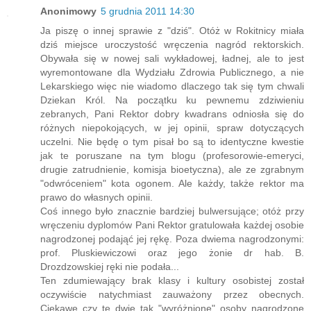
Anonimowy
5 grudnia 2011 14:30
Ja piszę o innej sprawie z "dziś". Otóż w Rokitnicy miała
dziś miejsce uroczystość wręczenia nagród rektorskich.
Obywała się w nowej sali wykładowej, ładnej, ale to jest
wyremontowane dla Wydziału Zdrowia Publicznego, a nie
Lekarskiego więc nie wiadomo dlaczego tak się tym chwali
Dziekan Król. Na początku ku pewnemu zdziwieniu
zebranych, Pani Rektor dobry kwadrans odniosła się do
różnych niepokojących, w jej opinii, spraw dotyczących
uczelni. Nie będę o tym pisał bo są to identyczne kwestie
jak te poruszane na tym blogu (profesorowie-emeryci,
drugie zatrudnienie, komisja bioetyczna), ale ze zgrabnym
"odwróceniem" kota ogonem. Ale każdy, także rektor ma
prawo do własnych opinii.
Coś innego było znacznie bardziej bulwersujące; otóż przy
wręczeniu dyplomów Pani Rektor gratulowała każdej osobie
nagrodzonej podająć jej rękę. Poza dwiema nagrodzonymi:
prof. Pluskiewiczowi oraz jego żonie dr hab. B.
Drozdzowskiej ręki nie podała...
Ten zdumiewający brak klasy i kultury osobistej został
oczywiście natychmiast zauważony przez obecnych.
Ciekawe czy te dwie tak "wyróżnione" osoby nagrodzone