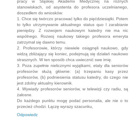
pracy w Śląskiej Akademii Medycznej na różnych
stanowiskach, od asystenta do profesora uczelnianego,
doszedłem do wniosków:
1. Chce się twórczo pracować tylko do pięćdziesiątki. Potem
to tylko utrzymywanie aktualnego status quo I zarabianie
pieniędzy. Z rozwojem naukowym katedry nie ma nic
wspólnego. Rozwoj naukowy takiego profesora emeryta
zatrzymał się dawno temu.
2. Profesorowie, którzy niewiele osiągnęli naukowo, gdy
widzą zbliżający się koniec, podejmują się działań naukowo
strasznych. W ten sposób chca uwiecznić swe imię.
3. Poza zupełnie nielicznymi wyjątkami, etaty dla seniorów
profesorów służą głównie: (a) trzepaniu kasy przez
profesorów, (b) podniesienia statusu katedry, do czego nie
jest zdolny aktualny kierownik.
4. Wywiady profesorów seniorów, w telewizji czy radiu, są
żałosne.
Do każdego punktu mogę podać personalia, ale nie o to
przecież chodzi. Łączę wyrazy szacunku,
Odpowiedz