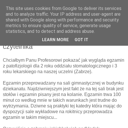
This site uses cookies from Google to deliver its services
pluskiewicz.blogspot.com
and to analyze traffic. Your IP address and user-agent are
shared with Google along with performance and security
metrics to ensure quality of service, generate usage
statistics, and to detect and address abuse.
wtorek, 28 czerwca 2011
Tekst nadesłany przez studenta-
LEARN MORE
GOT IT
czytelnika
Chciałbym Panu Profesorowi pokazać jak wygląda egzamin
z patofizjologii dla 2 roku oddziału stomatologicznego i 3
roku lekarskiego na naszej uczelni (Zabrze).
Egzamin przeprowadzany na sali gimnastycznej w budynku
dziekanatu. Najdziwniejszym jest fakt że na tej sali brak jest
stołów i egzamin pisany jest na kolanie. Egzamin trwa 100
minut co według mnie w takich warunkach jest trudne do
wytrzymania. Dziwne są praktyki tej katedry która mając do
dyspozycji sale wykładowe na rokitnicy przeprowadza
egzamin w takim miejscu...