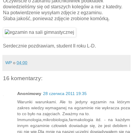
Oczywiście o zabraniu jakichkolwiek podkładek
dowiedzieliśmy się od starszych kolegów a nie z katedry.
Na potwierdzenie wysyłam zdjęcie z egzaminu.
Słaba jakość, ponieważ zdjęcie zrobione komórką.
Serdecznie pozdrawiam, student II roku L-D.
WP
o
04:00
16 komentarzy:
Anonimowy
28 czerwca 2011 19:35
Warunki warunkami. Ale to jedyny egzamin na którym
zakres wiedzy wymaganej na egzaminie nie wykracza poza
to co było na zajęciach. Zważmy na to.
Immunologia,mikrobiologia,farmakologia itd. - na każdym
innym egzaminie człowiek dowiaduje się, że jest debilem i
nic nie wie.Dla mnie na naszej uczelni dowiadywałem się na