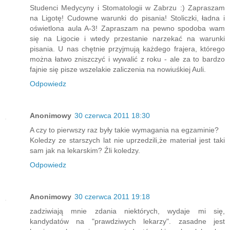
Studenci Medycyny i Stomatologii w Zabrzu :) Zapraszam
na Ligotę! Cudowne warunki do pisania! Stoliczki, ładna i
oświetlona aula A-3! Zapraszam na pewno spodoba wam
się na Ligocie i wtedy przestanie narzekać na warunki
pisania. U nas chętnie przyjmują każdego frajera, którego
można łatwo zniszczyć i wywalić z roku - ale za to bardzo
fajnie się pisze wszelakie zaliczenia na nowiuśkiej Auli.
Odpowiedz
Anonimowy
30 czerwca 2011 18:30
A czy to pierwszy raz były takie wymagania na egzaminie?
Koledzy ze starszych lat nie uprzedzili,że materiał jest taki
sam jak na lekarskim? Źli koledzy.
Odpowiedz
Anonimowy
30 czerwca 2011 19:18
zadziwiają mnie zdania niektórych, wydaje mi się,
kandydatów na "prawdziwych lekarzy". zasadne jest