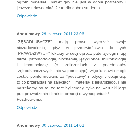
ogrom materiału, nawet gdy nie jest w ogóle potrzebny i
jeszcze udowadniać, że to dla dobra studenta.
Odpowiedz
Anonimowy
29 czerwca 2011 23:06
"ZĘBODŁUBACZE" mają prawo wyrażać swoje
niezadowolenie, gdyż w przeciwieństwie do tych
"PRAWDZIWYCH" lekarzy w sesji oprócz patofizjologii mają
także: patomorfologię, biochemię, języki obce, mikrobiologię
i immunologię (o zaliczeniach z przedmiotów
"zębodłubaczowych" nie wspominając), więc łaskawie mogli
zostać poinformowani, że "podstawy" medycyny obejmują:
to co przerabiali na zajęciach + materiał z lekarskiego. I nie
narzekamy na to, że test był trudny, tylko na warunki jego
przeprowadzenia i brak informacji o wymaganiach!
Pozdrowienia.
Odpowiedz
Anonimowy
30 czerwca 2011 14:02