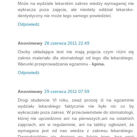
Może na wydziale lekarskim zakres wiedzy wymaganej nie
wykracza poza zajęcia, ale niestety oddział lekarsko-
dentystyczny nie może tego samego powiedzieć.
Odpowiedz
Anonimowy
28 czerwca 2011 22:49
Osoby układające test nie mają pojęcia czym różni się
zakres materiału dla stomatologii od tego dla lekarskiego.
Warunki przeprowadzania egzaminu -
kpina.
Odpowiedz
Anonimowy
29 czerwca 2011 07:59
Drogi studencie VI roku, zważ proszę iż na egzaminie
wydziału lekarskiego faktycznie nie było nic co by
wykraczało poza zakres. W przeciwieństwie do stomatologii,
której nie uprzedzono ani na pierwszych,ani na ostatnich
zajęciach, ani w regulaminie, ani na tablicy ogłoszeń, że
wymagana jest od nas wiedza z zakresu lekarskiego.
Dowiedzieliśmy się dopiero po fakcie tego, bez opcji