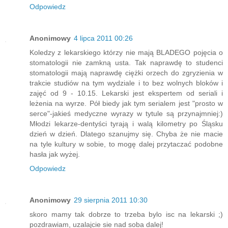
Odpowiedz
Anonimowy
4 lipca 2011 00:26
Koledzy z lekarskiego którzy nie mają BLADEGO pojęcia o
stomatologii nie zamkną usta. Tak naprawdę to studenci
stomatologii mają naprawdę ciężki orzech do zgryzienia w
trakcie studiów na tym wydziale i to bez wolnych bloków i
zajęć od 9 - 10.15. Lekarski jest ekspertem od seriali i
leżenia na wyrze. Pół biedy jak tym serialem jest "prosto w
serce"-jakieś medyczne wyrazy w tytule są przynajmniej:)
Młodzi lekarze-dentyści tyrają i walą kilometry po Śląsku
dzień w dzień. Dlatego szanujmy się. Chyba że nie macie
na tyle kultury w sobie, to mogę dalej przytaczać podobne
hasła jak wyżej.
Odpowiedz
Anonimowy
29 sierpnia 2011 10:30
skoro mamy tak dobrze to trzeba bylo isc na lekarski ;)
pozdrawiam, uzalajcie sie nad soba dalej!