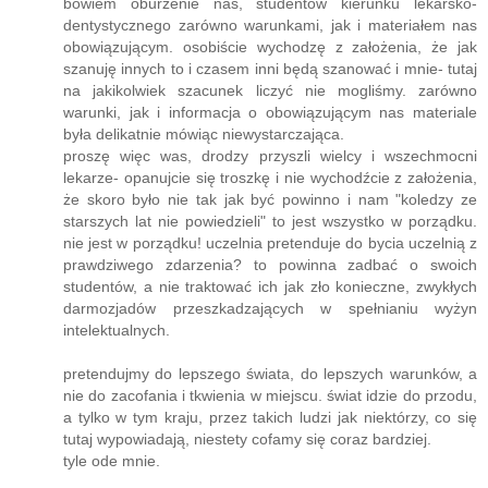
bowiem oburzenie nas, studentów kierunku lekarsko-
dentystycznego zarówno warunkami, jak i materiałem nas
obowiązującym. osobiście wychodzę z założenia, że jak
szanuję innych to i czasem inni będą szanować i mnie- tutaj
na jakikolwiek szacunek liczyć nie mogliśmy. zarówno
warunki, jak i informacja o obowiązującym nas materiale
była delikatnie mówiąc niewystarczająca.
proszę więc was, drodzy przyszli wielcy i wszechmocni
lekarze- opanujcie się troszkę i nie wychodźcie z założenia,
że skoro było nie tak jak być powinno i nam "koledzy ze
starszych lat nie powiedzieli" to jest wszystko w porządku.
nie jest w porządku! uczelnia pretenduje do bycia uczelnią z
prawdziwego zdarzenia? to powinna zadbać o swoich
studentów, a nie traktować ich jak zło konieczne, zwykłych
darmozjadów przeszkadzających w spełnianiu wyżyn
intelektualnych.
pretendujmy do lepszego świata, do lepszych warunków, a
nie do zacofania i tkwienia w miejscu. świat idzie do przodu,
a tylko w tym kraju, przez takich ludzi jak niektórzy, co się
tutaj wypowiadają, niestety cofamy się coraz bardziej.
tyle ode mnie.