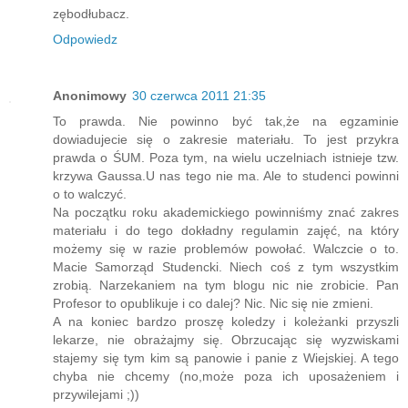
zębodłubacz.
Odpowiedz
Anonimowy
30 czerwca 2011 21:35
To prawda. Nie powinno być tak,że na egzaminie
dowiadujecie się o zakresie materiału. To jest przykra
prawda o ŚUM. Poza tym, na wielu uczelniach istnieje tzw.
krzywa Gaussa.U nas tego nie ma. Ale to studenci powinni
o to walczyć.
Na początku roku akademickiego powinniśmy znać zakres
materiału i do tego dokładny regulamin zajęć, na który
możemy się w razie problemów powołać. Walczcie o to.
Macie Samorząd Studencki. Niech coś z tym wszystkim
zrobią. Narzekaniem na tym blogu nic nie zrobicie. Pan
Profesor to opublikuje i co dalej? Nic. Nic się nie zmieni.
A na koniec bardzo proszę koledzy i koleżanki przyszli
lekarze, nie obrażajmy się. Obrzucając się wyzwiskami
stajemy się tym kim są panowie i panie z Wiejskiej. A tego
chyba nie chcemy (no,może poza ich uposażeniem i
przywilejami ;))