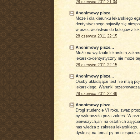
28 czerwca 2011 21:04
Anonimowy pisze...
Może i dla kierunku lekarskiego egz
dentystycznego pojawiły się niespo
w przeciwieństwie do kolegów z lek
28 czerwca 2011 22:15
Anonimowy pisze...
Może na wydziale lekarskim zakres
lekarsko-dentystyczny nie może t
28 czerwca 2011 22:15
Anonimowy pisze...
Osoby układające test nie mają poję
lekarskiego. Warunki przeprowadz
28 czerwca 2011 22:49
Anonimowy pisze...
Drogi studencie VI roku, zważ prosz
by wykraczało poza zakres. W przec
pierwszych,ani na ostatnich zajęcia
nas wiedza z zakresu lekarskiego. 
dyskusji na temat pytań-niespodzian