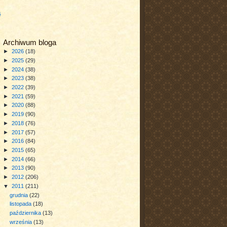
a
Archiwum bloga
►
2026
(18)
►
2025
(29)
►
2024
(38)
►
2023
(38)
►
2022
(39)
►
2021
(59)
►
2020
(88)
►
2019
(90)
►
2018
(76)
►
2017
(57)
►
2016
(84)
►
2015
(65)
►
2014
(66)
►
2013
(90)
►
2012
(206)
▼
2011
(211)
grudnia
(22)
listopada
(18)
października
(13)
września
(13)