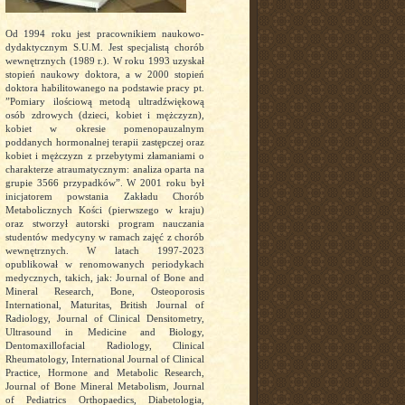
Od 1994 roku jest pracownikiem naukowo-
dydaktycznym S.U.M. Jest specjalistą chorób
wewnętrznych (1989 r.). W roku 1993 uzyskał
stopień naukowy doktora, a w 2000 stopień
doktora habilitowanego na podstawie pracy pt.
”Pomiary ilościową metodą ultradźwiękową
osób zdrowych (dzieci, kobiet i mężczyzn),
kobiet w okresie pomenopauzalnym
poddanych hormonalnej terapii zastępczej oraz
kobiet i mężczyzn z przebytymi złamaniami o
charakterze atraumatycznym: analiza oparta na
grupie 3566 przypadków”. W 2001 roku był
inicjatorem powstania Zakładu Chorób
Metabolicznych Kości (pierwszego w kraju)
oraz stworzył autorski program nauczania
studentów medycyny w ramach zajęć z chorób
wewnętrznych. W latach 1997-2023
opublikował w renomowanych periodykach
medycznych, takich, jak: Journal of Bone and
Mineral Research, Bone, Osteoporosis
International, Maturitas, British Journal of
Radiology, Journal of Clinical Densitometry,
Ultrasound in Medicine and Biology,
Dentomaxillofacial Radiology, Clinical
Rheumatology, International Journal of Clinical
Practice, Hormone and Metabolic Research,
Journal of Bone Mineral Metabolism, Journal
of Pediatrics Orthopaedics, Diabetologia,