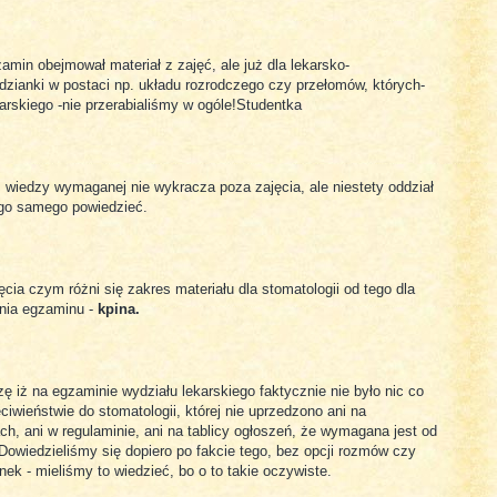
amin obejmował materiał z zajęć, ale już dla lekarsko-
dzianki w postaci np. układu rozrodczego czy przełomów, których-
arskiego -nie przerabialiśmy w ogóle!Studentka
 wiedzy wymaganej nie wykracza poza zajęcia, ale niestety oddział
ego samego powiedzieć.
cia czym różni się zakres materiału dla stomatologii od tego dla
ania egzaminu -
kpina.
ę iż na egzaminie wydziału lekarskiego faktycznie nie było nic co
iwieństwie do stomatologii, której nie uprzedzono ani na
ch, ani w regulaminie, ani na tablicy ogłoszeń, że wymagana jest od
Dowiedzieliśmy się dopiero po fakcie tego, bez opcji rozmów czy
ek - mieliśmy to wiedzieć, bo o to takie oczywiste.