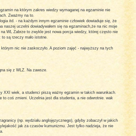
 egzamin na którym zakres wiedzy wymaganej na egzaminie nie
iach. Zważmy na to.
ogia itd. - na każdym innym egzaminie człowiek dowiaduje się, że
e na naszej uczelni dowiadywałem się na egzaminach,że na nic moje
 na WL Zabrze to zwykle jest nowa porcja wiedzy, której często nie
ż to są rzeczy mało istotne.
a którym nic nie zaskoczyło. A poziom zajęć - najwyższy na tych
gna się z WLZ. Na zawsze.
y XXI wiek, a studenci piszą ważny egzamin w takich warunkach.
 to coś zmieni. Uczelnia jest dla studenta, a nie odwrotnie. wak
zagranicy (np. wydziału anglojęzycznego), gdyby zobaczył w jakich
ylejakość jak za czasów kumunizmu. Jest tylko nadzieja, że nie
a.