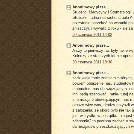
Anonimowy pisze...
Studenci Medycyny i Stomatologii 
Stoliczki, ładna i oświetlona aula
przestanie narzekać na warunki pis
zniszczyć i wywalić z roku - ale za 
30 czerwca 2011 14:02
Anonimowy pisze...
A czy to pierwszy raz były takie 
Koledzy ze starszych lat nie uprzedz
30 czerwca 2011 18:30
Anonimowy pisze...
zadziwiają mnie zdania niektórych,
bowiem oburzenie nas, studentów k
materiałem nas obowiązującym. oso
inni będą szanować i mnie- tutaj na
informacja o obowiązującym nas mat
proszę więc was, drodzy przyszli w
z założenia, że skoro było nie tak 
jest wszystko w porządku. nie jest
zdarzenia? to powinna zadbać o swo
darmozjadów przeszkadzających w s