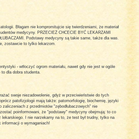
atologii. Błagam nie kompromitujcie się twierdzeniami, że materiał
dla studentów medycyny. PRZECIEŻ CHCECIE BYĆ LEKARZAMI
ŁUBACZAMI. Podstawy medycyny są takie same, także dla was.
e, zostawcie to tylko lekarzom.
tystyki - wtłoczyć ogrom materiału, nawet gdy nie jest w ogóle
 to dla dobra studenta.
ać swoje niezadowolenie, gdyż w przeciwieństwie do tych
ócz patofizjologii mają także: patomorfologię, biochemię, języki
(o zaliczeniach z przedmiotów "zębodłubaczowych" nie
 zostać poinformowani, że "podstawy" medycyny obejmują: to co
z lekarskiego. I nie narzekamy na to, że test był trudny, tylko na
k informacji o wymaganiach!