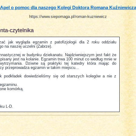
Apel o pomoc dla naszego Kolegi Doktora Romana Kuźniewicz
https://www.siepomaga.pl/roman-kuzniewicz
nta-czytelnika
ać jak wygląda egzamin z patofizjologii dla 2 roku oddziału
go na naszej uczelni (Zabrze).
nastycznej w budynku dziekanatu. Najdziwniejszym jest fakt że
in pisany jest na kolanie. Egzamin trwa 100 minut co według mnie w
wytrzymania. Dziwne są praktyki tej katedry która mając do
icy przeprowadza egzamin w takim miejscu...
ek podkładek dowiedzieliśmy się od starszych kolegów a nie z
 egzaminu.
ione komórką.
oku L-D.