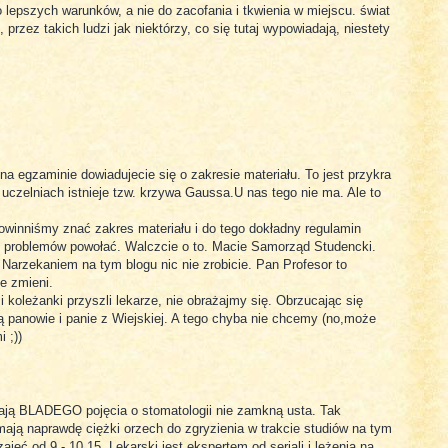
 lepszych warunków, a nie do zacofania i tkwienia w miejscu. świat
, przez takich ludzi jak niektórzy, co się tutaj wypowiadają, niestety
na egzaminie dowiadujecie się o zakresie materiału. To jest przykra
czelniach istnieje tzw. krzywa Gaussa.U nas tego nie ma. Ale to
winniśmy znać zakres materiału i do tego dokładny regulamin
e problemów powołać. Walczcie o to. Macie Samorząd Studencki.
Narzekaniem na tym blogu nic nie zrobicie. Pan Profesor to
ie zmieni.
 koleżanki przyszli lekarze, nie obrażajmy się. Obrzucając się
 panowie i panie z Wiejskiej. A tego chyba nie chcemy (no,może
 ;))
mają BLADEGO pojęcia o stomatologii nie zamkną usta. Tak
mają naprawdę ciężki orzech do zgryzienia w trakcie studiów na tym
ajęć od 9 - 10.15. Lekarski jest ekspertem od seriali i leżenia na