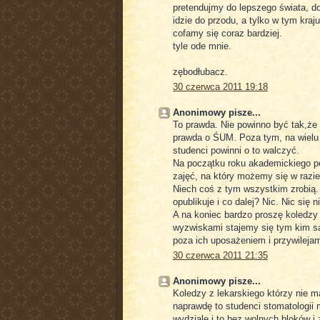
pretendujmy do lepszego świata, do
idzie do przodu, a tylko w tym kraju
cofamy się coraz bardziej.
tyle ode mnie.
zębodłubacz.
30 czerwca 2011 19:18
Anonimowy pisze...
To prawda. Nie powinno być tak,że 
prawda o ŚUM. Poza tym, na wielu u
studenci powinni o to walczyć.
Na początku roku akademickiego po
zajęć, na który możemy się w razi
Niech coś z tym wszystkim zrobią. 
opublikuje i co dalej? Nic. Nic się n
A na koniec bardzo proszę koledzy i
wyzwiskami stajemy się tym kim są
poza ich uposażeniem i przywilejami
30 czerwca 2011 21:35
Anonimowy pisze...
Koledzy z lekarskiego którzy nie 
naprawdę to studenci stomatologii 
wydziale i to bez wolnych bloków i z