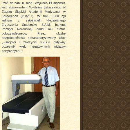
Prof. dr hab. n. med. Wojciech Pluskiewicz
jest absolwentem Wydziału Lekarskiego w
Zabrzu Śląskiej Akademii Medycznej w
Katowicach (1982 r). W roku 1980 był
jednym z założycieli Niezależnego
Zrzeszenia Studentów Ś.A.M. Instytut
Pamięci Narodowej nadał mu status
pokrzywdzonego. Przez służbę
bezpieczeństwa scharakteryzowany jako:
„...inicjator i założyciel NZS-u, aktywny
uczestnik wielu negatywnych inicjatyw
politycznych...”