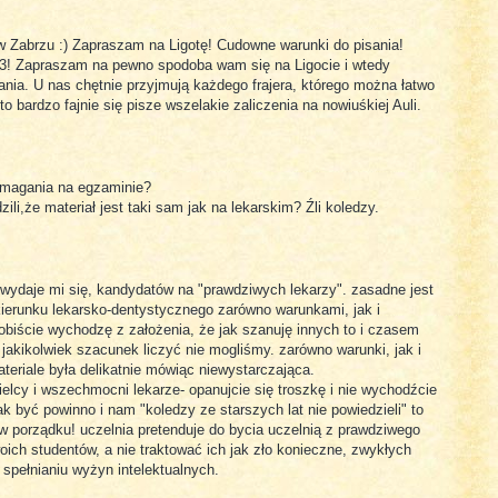
w Zabrzu :) Zapraszam na Ligotę! Cudowne warunki do pisania!
 A-3! Zapraszam na pewno spodoba wam się na Ligocie i wtedy
ania. U nas chętnie przyjmują każdego frajera, którego można łatwo
to bardzo fajnie się pisze wszelakie zaliczenia na nowiuśkiej Auli.
wymagania na egzaminie?
ili,że materiał jest taki sam jak na lekarskim? Źli koledzy.
 wydaje mi się, kandydatów na "prawdziwych lekarzy". zasadne jest
ierunku lekarsko-dentystycznego zarówno warunkami, jak i
biście wychodzę z założenia, że jak szanuję innych to i czasem
 jakikolwiek szacunek liczyć nie mogliśmy. zarówno warunki, jak i
eriale była delikatnie mówiąc niewystarczająca.
ielcy i wszechmocni lekarze- opanujcie się troszkę i nie wychodźcie
jak być powinno i nam "koledzy ze starszych lat nie powiedzieli" to
 w porządku! uczelnia pretenduje do bycia uczelnią z prawdziwego
ich studentów, a nie traktować ich jak zło konieczne, zwykłych
pełnianiu wyżyn intelektualnych.