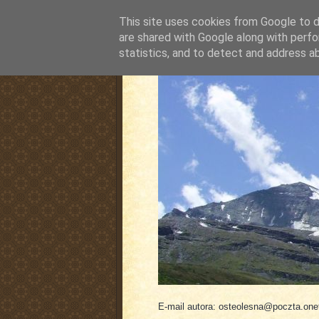
This site uses cookies from Google to de
are shared with Google along with perfo
statistics, and to detect and address a
pluskiewicz.blogspot
E-mail autora: osteolesna@poczta.onet