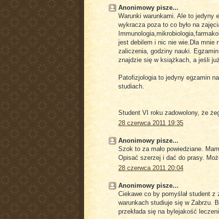
Anonimowy pisze...
Warunki warunkami. Ale to jedyny
wykracza poza to co było na zajęc
Immunologia,mikrobiologia,farmakol
jest debilem i nic nie wie.Dla mni
zaliczenia, godziny nauki. Egzamin
znajdzie się w książkach, a jeśli ju
Patofizjologia to jedyny egzamin n
studiach.
Student VI roku zadowolony, że że
28 czerwca 2011 19:35
Anonimowy pisze...
Szok to za mało powiedziane. Mam
Opisać szerzej i dać do prasy. Może
28 czerwca 2011 20:04
Anonimowy pisze...
Ciekawe co by pomyślał student z 
warunkach studiuje się w Zabrzu. B
przekłada się na bylejakość leczeni