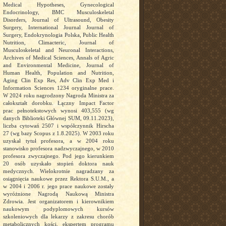
Medical Hypotheses, Gynecological
Endocrinology, BMC Musculoskeletal
Disorders, Journal of Ultrasound, Obesity
Surgery, International Journal Journal of
Surgery, Endokrynologia Polska, Public Health
Nutrition, Climacteric, Journal of
Musculoskeletal and Neuronal Interactions,
Archives of Medical Sciences, Annals of Agric
and Environmental Medicine, Journal of
Human Health, Population and Nutrition,
Aging Clin Exp Res, Adv Clin Exp Med i
Information Sciences 1234 oryginalne prace.
W 2024 roku nagrodzony Nagroda Ministra za
całokształt dorobku. Łączny Impact Factor
prac pełnotekstowych wynosi 403,555 (wg
danych Biblioteki Głównej SUM, 09.11.2023),
liczba cytowań 2507 i współczynnik Hirscha
27 (wg bazy Scopus z 1.8.2025). W 2003 roku
uzyskał tytuł profesora, a w 2004 roku
stanowisko profesora nadzwyczajnego, w 2010
profesora zwyczajnego. Pod jego kierunkiem
20 osób uzyskało stopień doktora nauk
medycznych. Wielokrotnie nagradzany za
osiągnięcia naukowe przez Rektora S.U.M., a
w 2004 i 2006 r. jego prace naukowe zostały
wyróżnione Nagrodą Naukową Ministra
Zdrowia. Jest organizatorem i kierownikiem
naukowym podyplomowych kursów
szkoleniowych dla lekarzy z zakresu chorób
metabolicznych kości, ekspertem programu