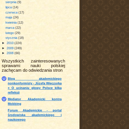
sierpnia
(9)
lipca
(14)
czerwca
(17)
maja
(24)
kwietnia
(12)
marca
(22)
lutego
(29)
stycznia
(18)
►
2010
(224)
►
2009
(249)
►
2008
(66)
Wszystkich zainteresowanych
sprawami nauki polskiej
zachęcam do odwiedzania stron
Blog akademickiego
nonkonformisty - Józefa Wieczorka
» O ucinaniu głowy Polsce kilka
refleksji
Mediator Akademicki kontra
Mobbing
Forum Akademickie - portal
środowiska akademickiego i
naukowego