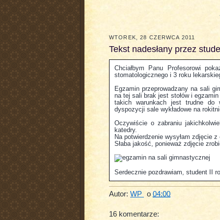
WTOREK, 28 CZERWCA 2011
Tekst nadesłany przez stude
Chciałbym Panu Profesorowi pokaz
stomatologicznego i 3 roku lekarskie
Egzamin przeprowadzany na sali gim
na tej sali brak jest stołów i egzam
takich warunkach jest trudne do 
dyspozycji sale wykładowe na rokitn
Oczywiście o zabraniu jakichkolwi
katedry.
Na potwierdzenie wysyłam zdjęcie z
Słaba jakość, ponieważ zdjęcie zrob
Serdecznie pozdrawiam, student II r
Autor:
WP
o
04:00
16 komentarze: