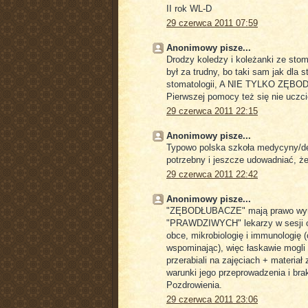
II rok WL-D
29 czerwca 2011 07:59
Anonimowy pisze...
Drodzy koledzy i koleżanki ze stom
był za trudny, bo taki sam jak 
stomatologii, A NIE TYLKO ZĘBOD
Pierwszej pomocy też się nie uczci
29 czerwca 2011 22:15
Anonimowy pisze...
Typowo polska szkoła medycyny/den
potrzebny i jeszcze udowadniać, że
29 czerwca 2011 22:42
Anonimowy pisze...
"ZĘBODŁUBACZE" mają prawo wyraż
"PRAWDZIWYCH" lekarzy w sesji opr
obce, mikrobiologię i immunologię 
wspominając), więc łaskawie mogli
przerabiali na zajęciach + materiał 
warunki jego przeprowadzenia i bra
Pozdrowienia.
29 czerwca 2011 23:06