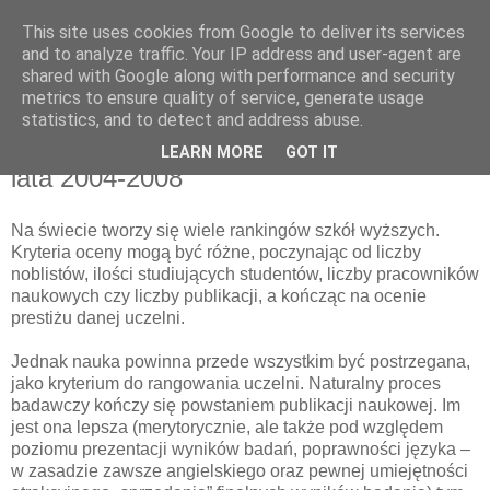
This site uses cookies from Google to deliver its services
pluskiewicz.blogspot.com
and to analyze traffic. Your IP address and user-agent are
shared with Google along with performance and security
metrics to ensure quality of service, generate usage
statistics, and to detect and address abuse.
poniedziałek, 28 marca 2011
Światowy ranking uczelni wyższych za
LEARN MORE
GOT IT
lata 2004-2008
Na świecie tworzy się wiele rankingów szkół wyższych.
Kryteria oceny mogą być różne, poczynając od liczby
noblistów, ilości studiujących studentów, liczby pracowników
naukowych czy liczby publikacji, a kończąc na ocenie
prestiżu danej uczelni.
Jednak nauka powinna przede wszystkim być postrzegana,
jako kryterium do rangowania uczelni. Naturalny proces
badawczy kończy się powstaniem publikacji naukowej. Im
jest ona lepsza (merytorycznie, ale także pod względem
poziomu prezentacji wyników badań, poprawności języka –
w zasadzie zawsze angielskiego oraz pewnej umiejętności