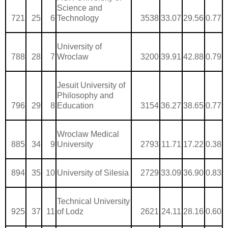
Science and
721
25
6
Technology
3538
33.07
29.56
0.77
University of
788
28
7
Wroclaw
3200
39.91
42.88
0.79
Jesuit University of
Philosophy and
796
29
8
Education
3154
36.27
38.65
0.77
Wroclaw Medical
885
34
9
University
2793
11.71
17.22
0.38
894
35
10
University of Silesia
2729
33.09
36.90
0.83
Technical University
925
37
11
of Lodz
2621
24.11
28.16
0.60