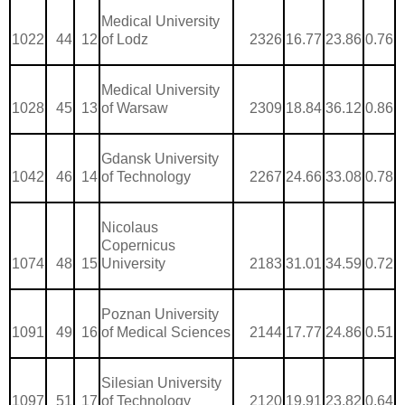
Medical University
1022
44
12
of Lodz
2326
16.77
23.86
0.76
Medical University
1028
45
13
of Warsaw
2309
18.84
36.12
0.86
Gdansk University
1042
46
14
of Technology
2267
24.66
33.08
0.78
Nicolaus
Copernicus
1074
48
15
University
2183
31.01
34.59
0.72
Poznan University
1091
49
16
of Medical Sciences
2144
17.77
24.86
0.51
Silesian University
1097
51
17
of Technology
2120
19.91
23.82
0.64