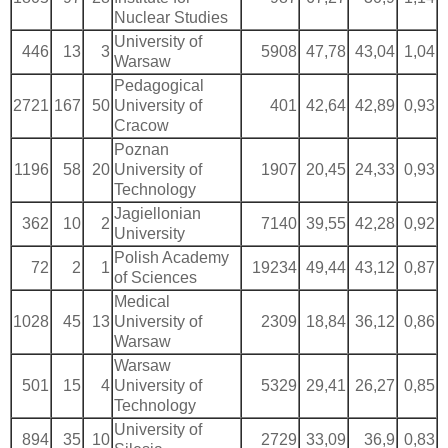
Nuclear Studies
University of
446
13
3
5908
47,78
43,04
1,04
Warsaw
Pedagogical
2721
167
50
University of
401
42,64
42,89
0,93
Cracow
Poznan
1196
58
20
University of
1907
20,45
24,33
0,93
Technology
Jagiellonian
362
10
2
7140
39,55
42,28
0,92
University
Polish Academy
72
2
1
19234
49,44
43,12
0,87
of Sciences
Medical
1028
45
13
University of
2309
18,84
36,12
0,86
Warsaw
Warsaw
501
15
4
University of
5329
29,41
26,27
0,85
Technology
University of
894
35
10
2729
33,09
36,9
0,83