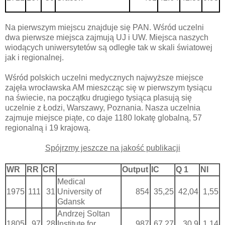
Na pierwszym miejscu znajduje się PAN. Wśród uczelni
dwa pierwsze miejsca zajmują UJ i UW. Miejsca naszych
wiodących uniwersytetów są odległe tak w skali światowej
jak i regionalnej.
Wśród polskich uczelni medycznych najwyższe miejsce
zajęła wrocławska AM mieszcząc się w pierwszym tysiącu
na świecie, na początku drugiego tysiąca plasują się
uczelnie z Łodzi, Warszawy, Poznania. Nasza uczelnia
zajmuje miejsce piąte, co daje 1180 lokatę globalną, 57
regionalną i 19 krajową.
Spójrzmy jeszcze na jakość publikacji
WR
RR
CR
Output
IC
Q 1
NI
Medical
1975
111
31
University of
854
35,25
42,04
1,55
Gdansk
Andrzej Soltan
1805
97
28
Institute for
987
67,27
30,9
1,14