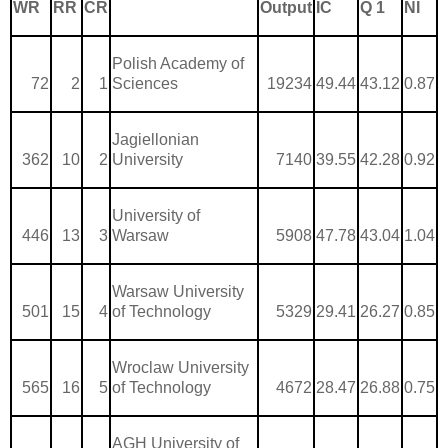
WR
RR
CR
Output
IC
Q 1
NI
Polish Academy of
72
2
1
Sciences
19234
49.44
43.12
0.87
Jagiellonian
362
10
2
University
7140
39.55
42.28
0.92
University of
446
13
3
Warsaw
5908
47.78
43.04
1.04
Warsaw University
501
15
4
of Technology
5329
29.41
26.27
0.85
Wroclaw University
565
16
5
of Technology
4672
28.47
26.88
0.75
AGH University of