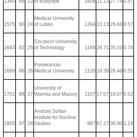
1340
66
23
of Bialystok
1608
11.13
27.74
0.57
Medical University
1575
80
24
of Lublin
1264
13.13
26.66
0.57
Szczecin University
1643
82
25
of Technology
1168
26.71
35.10
0.78
Pomeranian
1689
86
26
Medical University
1120
19.38
28.48
0.55
University of
1701
88
27
Warmia and Mazury
1107
17.07
18.07
0.52
Andrzej Soltan
Institute for Nuclear
1805
97
28
Studies
987
67.27
30.90
1.14