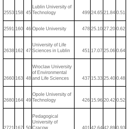
Lublin University of
2553
158
45
Technology
499
24.65
21.84
0.51
2591
160
46
Opole University
478
25.10
27.20
0.62
University of Life
2638
162
47
Sciences in Lublin
451
17.07
25.06
0.64
Wroclaw University
of Environmental
2660
163
48
and Life Sciences
437
15.33
25.40
0.48
Opole University of
2680
164
49
Technology
426
15.96
20.42
0.52
Pedagogical
University of
2721
167
50
Cracow
401
42.64
42.89
0.93