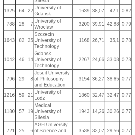
Silesia
University of
1325
64
22
1639
38,07
42,1
0,82
Gdansk
University of
788
28
7
3200
39,91
42,88
0,79
Wroclaw
Szczecin
1643
82
25
University of
1168
26,71
35,1
0,78
Technology
Gdansk
1042
46
14
University of
2267
24,66
33,08
0,78
Technology
Jesuit University
796
29
8
of Philosophy
3154
36,27
38,65
0,77
and Education
University of
1216
59
21
1860
32,47
32,47
0,77
Lodz
Medical
1180
57
19
University of
1943
14,26
30,26
0,77
Silesia
AGH University
721
25
6
of Science and
3538
33,07
29,56
0,77