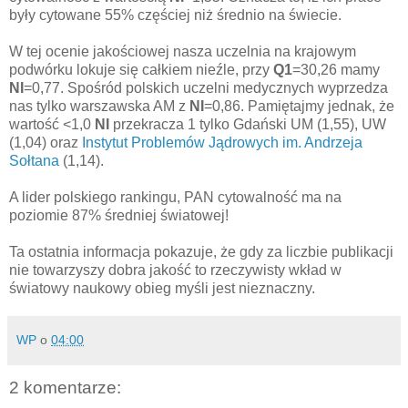
były cytowane 55% częściej niż średnio na świecie.
W tej ocenie jakościowej nasza uczelnia na krajowym
podwórku lokuje się całkiem nieźle, przy
Q1
=30,26 mamy
NI
=0,77. Spośród polskich uczelni medycznych wyprzedza
nas tylko warszawska AM z
NI
=0,86. Pamiętajmy jednak, że
wartość <1,0
NI
przekracza 1 tylko Gdański UM (1,55), UW
(1,04) oraz
Instytut Problemów Jądrowych im. Andrzeja
Sołtana
(1,14).
A lider polskiego rankingu, PAN cytowalność ma na
poziomie 87% średniej światowej!
Ta ostatnia informacja pokazuje, że gdy za liczbie publikacji
nie towarzyszy dobra jakość to rzeczywisty wkład w
światowy naukowy obieg myśli jest nieznaczny.
WP
o
04:00
2 komentarze: