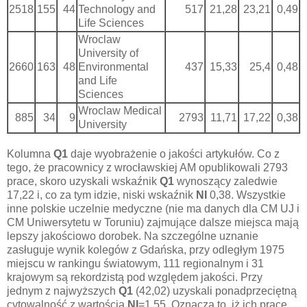
2518
155
44
Technology and
517
21,28
23,21
0,49
Life Sciences
Wroclaw
University of
2660
163
48
Environmental
437
15,33
25,4
0,48
and Life
Sciences
Wroclaw Medical
885
34
9
2793
11,71
17,22
0,38
University
Kolumna
Q1
daje wyobrażenie o jakości artykułów. Co z
tego, że pracownicy z wrocławskiej AM opublikowali 2793
prace, skoro uzyskali wskaźnik
Q1
wynoszący zaledwie
17,22 i, co za tym idzie, niski wskaźnik
NI
0,38. Wszystkie
inne polskie uczelnie medyczne (nie ma danych dla CM UJ i
CM Uniwersytetu w Toruniu) zajmujące dalsze miejsca mają
lepszy jakościowo dorobek. Na szczególne uznanie
zasługuje wynik kolegów z Gdańska, przy odległym 1975
miejscu w rankingu światowym, 111 regionalnym i 31
krajowym są rekordzistą pod względem jakości. Przy
jednym z najwyższych
Q1
(42,02) uzyskali ponadprzeciętną
cytowalność z wartością
NI
=1,55. Oznacza to, iż ich prace