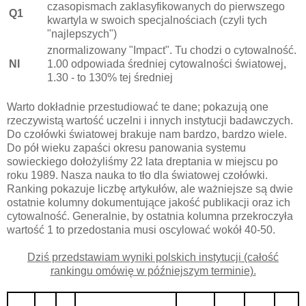
czasopismach zaklasyfikowanych do pierwszego
Q1
kwartyla w swoich specjalnościach (czyli tych
"najlepszych")
znormalizowany "Impact". Tu chodzi o cytowalność.
NI
1.00 odpowiada średniej cytowalności światowej,
1.30 - to 130% tej średniej
Warto dokładnie przestudiować te dane; pokazują one
rzeczywistą wartość uczelni i innych instytucji badawczych.
Do czołówki światowej brakuje nam bardzo, bardzo wiele.
Do pół wieku zapaści okresu panowania systemu
sowieckiego dołożyliśmy 22 lata dreptania w miejscu po
roku 1989. Nasza nauka to tło dla światowej czołówki.
Ranking pokazuje liczbę artykułów, ale ważniejsze są dwie
ostatnie kolumny dokumentujące jakość publikacji oraz ich
cytowalność. Generalnie, by ostatnia kolumna przekroczyła
wartość 1 to przedostania musi oscylować wokół 40-50.
Dziś przedstawiam wyniki polskich instytucji (całość
rankingu omówię w późniejszym terminie).