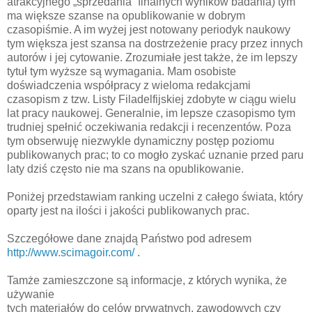
atrakcyjnego „sprzedania” finalnych wyników badania) tym
ma większe szanse na opublikowanie w dobrym
czasopiśmie. A im wyżej jest notowany periodyk naukowy
tym większa jest szansa na dostrzeżenie pracy przez innych
autorów i jej cytowanie. Zrozumiałe jest także, że im lepszy
tytuł tym wyższe są wymagania. Mam osobiste
doświadczenia współpracy z wieloma redakcjami
czasopism z tzw. Listy Filadelfijskiej zdobyte w ciągu wielu
lat pracy naukowej. Generalnie, im lepsze czasopismo tym
trudniej spełnić oczekiwania redakcji i recenzentów. Poza
tym obserwuję niezwykle dynamiczny postęp poziomu
publikowanych prac; to co mogło zyskać uznanie przed paru
laty dziś często nie ma szans na opublikowanie.
Poniżej przedstawiam ranking uczelni z całego świata, który
oparty jest na ilości i jakości publikowanych prac.
Szczegółowe dane znajdą Państwo pod adresem
http://www.scimagoir.com/
.
Tamże zamieszczone są informacje, z których wynika, że
używanie
tych materiałów do celów prywatnych, zawodowych czy