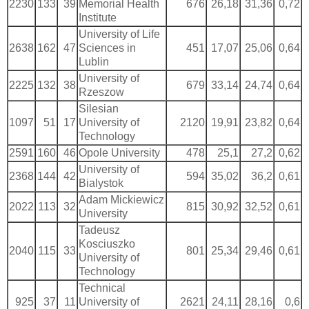
2230
133
39
Memorial Health
676
26,18
31,36
0,72
Institute
University of Life
2638
162
47
Sciences in
451
17,07
25,06
0,64
Lublin
University of
2225
132
38
679
33,14
24,74
0,64
Rzeszow
Silesian
1097
51
17
University of
2120
19,91
23,82
0,64
Technology
2591
160
46
Opole University
478
25,1
27,2
0,62
University of
2368
144
42
594
35,02
36,2
0,61
Bialystok
Adam Mickiewicz
2022
113
32
815
30,92
32,52
0,61
University
Tadeusz
Kosciuszko
2040
115
33
801
25,34
29,46
0,61
University of
Technology
Technical
925
37
11
University of
2621
24,11
28,16
0,6