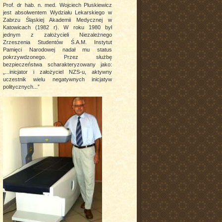
Prof. dr hab. n. med. Wojciech Pluskiewicz
jest absolwentem Wydziału Lekarskiego w
Zabrzu Śląskiej Akademii Medycznej w
Katowicach (1982 r). W roku 1980 był
jednym z założycieli Niezależnego
Zrzeszenia Studentów Ś.A.M. Instytut
Pamięci Narodowej nadał mu status
pokrzywdzonego. Przez służbę
bezpieczeństwa scharakteryzowany jako:
„...inicjator i założyciel NZS-u, aktywny
uczestnik wielu negatywnych inicjatyw
politycznych...”