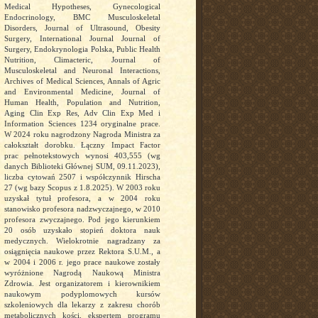
Medical Hypotheses, Gynecological
Endocrinology, BMC Musculoskeletal
Disorders, Journal of Ultrasound, Obesity
Surgery, International Journal Journal of
Surgery, Endokrynologia Polska, Public Health
Nutrition, Climacteric, Journal of
Musculoskeletal and Neuronal Interactions,
Archives of Medical Sciences, Annals of Agric
and Environmental Medicine, Journal of
Human Health, Population and Nutrition,
Aging Clin Exp Res, Adv Clin Exp Med i
Information Sciences 1234 oryginalne prace.
W 2024 roku nagrodzony Nagroda Ministra za
całokształt dorobku. Łączny Impact Factor
prac pełnotekstowych wynosi 403,555 (wg
danych Biblioteki Głównej SUM, 09.11.2023),
liczba cytowań 2507 i współczynnik Hirscha
27 (wg bazy Scopus z 1.8.2025). W 2003 roku
uzyskał tytuł profesora, a w 2004 roku
stanowisko profesora nadzwyczajnego, w 2010
profesora zwyczajnego. Pod jego kierunkiem
20 osób uzyskało stopień doktora nauk
medycznych. Wielokrotnie nagradzany za
osiągnięcia naukowe przez Rektora S.U.M., a
w 2004 i 2006 r. jego prace naukowe zostały
wyróżnione Nagrodą Naukową Ministra
Zdrowia. Jest organizatorem i kierownikiem
naukowym podyplomowych kursów
szkoleniowych dla lekarzy z zakresu chorób
metabolicznych kości, ekspertem programu