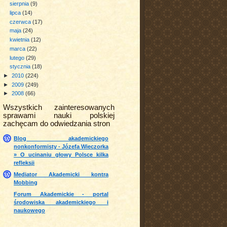
sierpnia
(9)
lipca
(14)
czerwca
(17)
maja
(24)
kwietnia
(12)
marca
(22)
lutego
(29)
stycznia
(18)
►
2010
(224)
►
2009
(249)
►
2008
(66)
Wszystkich zainteresowanych
sprawami nauki polskiej
zachęcam do odwiedzania stron
Blog akademickiego
nonkonformisty - Józefa Wieczorka
» O ucinaniu głowy Polsce kilka
refleksji
Mediator Akademicki kontra
Mobbing
Forum Akademickie - portal
środowiska akademickiego i
naukowego