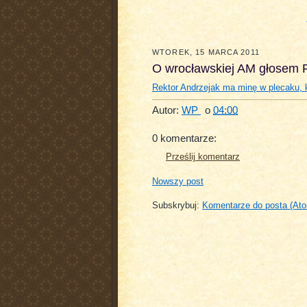
WTOREK, 15 MARCA 2011
O wrocławskiej AM głosem P
Rektor Andrzejak ma minę w plecaku, 
Autor:
WP
o
04:00
0 komentarze:
Prześlij komentarz
Nowszy post
Subskrybuj:
Komentarze do posta (At