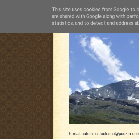
This site uses cookies from Google to de
are shared with Google along with perfo
statistics, and to detect and address a
pluskiewicz.blogspot
E-mail autora: osteolesna@poczta.onet