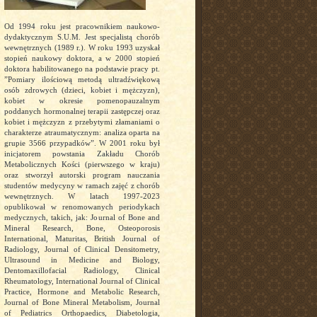
Od 1994 roku jest pracownikiem naukowo-
dydaktycznym S.U.M. Jest specjalistą chorób
wewnętrznych (1989 r.). W roku 1993 uzyskał
stopień naukowy doktora, a w 2000 stopień
doktora habilitowanego na podstawie pracy pt.
”Pomiary ilościową metodą ultradźwiękową
osób zdrowych (dzieci, kobiet i mężczyzn),
kobiet w okresie pomenopauzalnym
poddanych hormonalnej terapii zastępczej oraz
kobiet i mężczyzn z przebytymi złamaniami o
charakterze atraumatycznym: analiza oparta na
grupie 3566 przypadków”. W 2001 roku był
inicjatorem powstania Zakładu Chorób
Metabolicznych Kości (pierwszego w kraju)
oraz stworzył autorski program nauczania
studentów medycyny w ramach zajęć z chorób
wewnętrznych. W latach 1997-2023
opublikował w renomowanych periodykach
medycznych, takich, jak: Journal of Bone and
Mineral Research, Bone, Osteoporosis
International, Maturitas, British Journal of
Radiology, Journal of Clinical Densitometry,
Ultrasound in Medicine and Biology,
Dentomaxillofacial Radiology, Clinical
Rheumatology, International Journal of Clinical
Practice, Hormone and Metabolic Research,
Journal of Bone Mineral Metabolism, Journal
of Pediatrics Orthopaedics, Diabetologia,