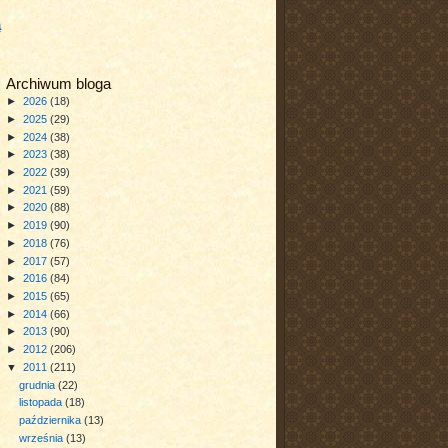
a
Archiwum bloga
►
2026
(18)
►
2025
(29)
►
2024
(38)
►
2023
(38)
►
2022
(39)
►
2021
(59)
►
2020
(88)
►
2019
(90)
►
2018
(76)
►
2017
(57)
►
2016
(84)
►
2015
(65)
►
2014
(66)
►
2013
(90)
►
2012
(206)
▼
2011
(211)
grudnia
(22)
listopada
(18)
października
(13)
września
(13)