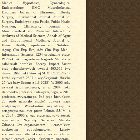
Medical Hypotheses, Gynecological
Endocrinology, BMC Musculoskeletal
Disorders, Journal of Ultrasound, Obesity
Surgery, International Journal Journal of
Surgery, Endokrynologia Polska, Public Health
Nutrition, Climacteric, Journal of
Musculoskeletal and Neuronal Interactions,
Archives of Medical Sciences, Annals of Agric
and Environmental Medicine, Journal of
Human Health, Population and Nutrition,
Aging Clin Exp Res, Adv Clin Exp Med i
Information Sciences 1234 oryginalne prace.
W 2024 roku nagrodzony Nagroda Ministra za
całokształt dorobku. Łączny Impact Factor
prac pełnotekstowych wynosi 403,555 (wg
danych Biblioteki Głównej SUM, 09.11.2023),
liczba cytowań 2507 i współczynnik Hirscha
27 (wg bazy Scopus z 1.8.2025). W 2003 roku
uzyskał tytuł profesora, a w 2004 roku
stanowisko profesora nadzwyczajnego, w 2010
profesora zwyczajnego. Pod jego kierunkiem
20 osób uzyskało stopień doktora nauk
medycznych. Wielokrotnie nagradzany za
osiągnięcia naukowe przez Rektora S.U.M., a
w 2004 i 2006 r. jego prace naukowe zostały
wyróżnione Nagrodą Naukową Ministra
Zdrowia. Jest organizatorem i kierownikiem
naukowym podyplomowych kursów
szkoleniowych dla lekarzy z zakresu chorób
metabolicznych kości, ekspertem programu