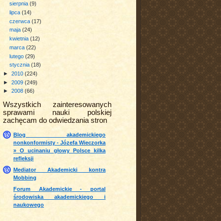
sierpnia
(9)
lipca
(14)
czerwca
(17)
maja
(24)
kwietnia
(12)
marca
(22)
lutego
(29)
stycznia
(18)
►
2010
(224)
►
2009
(249)
►
2008
(66)
Wszystkich zainteresowanych
sprawami nauki polskiej
zachęcam do odwiedzania stron
Blog akademickiego
nonkonformisty - Józefa Wieczorka
» O ucinaniu głowy Polsce kilka
refleksji
Mediator Akademicki kontra
Mobbing
Forum Akademickie - portal
środowiska akademickiego i
naukowego