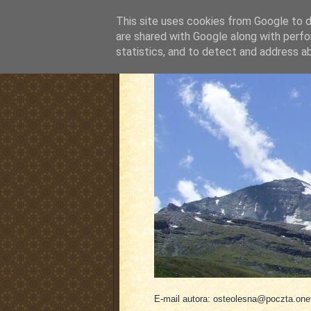
This site uses cookies from Google to de
are shared with Google along with perfo
statistics, and to detect and address a
pluskiewicz.blogspot
E-mail autora: osteolesna@poczta.onet