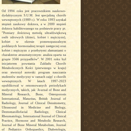
Od 1994 roku jest pracownikiem naukowo-
dydaktycznym S.U.M. Jest specjalistą chorób
wewnętrznych (1989 r.). W roku 1993 uzyskał
stopień naukowy doktora, a w 2000 stopień
doktora habilitowanego na podstawie pracy pt.
”Pomiary ilościową metodą ultradźwiękową
osób zdrowych (dzieci, kobiet i mężczyzn),
kobiet w okresie pomenopauzalnym
poddanych hormonalnej terapii zastępczej oraz
kobiet i mężczyzn z przebytymi złamaniami o
charakterze atraumatycznym: analiza oparta na
grupie 3566 przypadków”. W 2001 roku był
inicjatorem powstania Zakładu Chorób
Metabolicznych Kości (pierwszego w kraju)
oraz stworzył autorski program nauczania
studentów medycyny w ramach zajęć z chorób
wewnętrznych. W latach 1997-2023
opublikował w renomowanych periodykach
medycznych, takich, jak: Journal of Bone and
Mineral Research, Bone, Osteoporosis
International, Maturitas, British Journal of
Radiology, Journal of Clinical Densitometry,
Ultrasound in Medicine and Biology,
Dentomaxillofacial Radiology, Clinical
Rheumatology, International Journal of Clinical
Practice, Hormone and Metabolic Research,
Journal of Bone Mineral Metabolism, Journal
of Pediatrics Orthopaedics, Diabetologia,