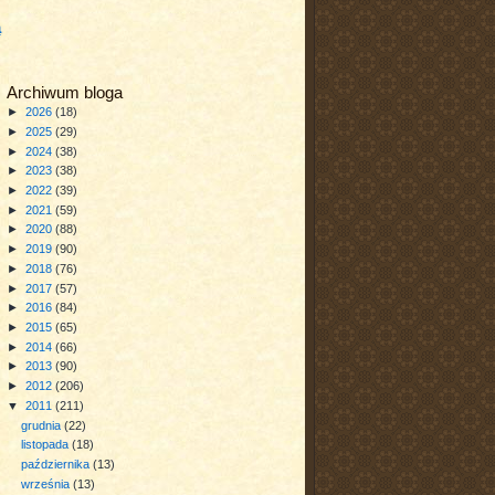
a
Archiwum bloga
►
2026
(18)
►
2025
(29)
►
2024
(38)
►
2023
(38)
►
2022
(39)
►
2021
(59)
►
2020
(88)
►
2019
(90)
►
2018
(76)
►
2017
(57)
►
2016
(84)
►
2015
(65)
►
2014
(66)
►
2013
(90)
►
2012
(206)
▼
2011
(211)
grudnia
(22)
listopada
(18)
października
(13)
września
(13)