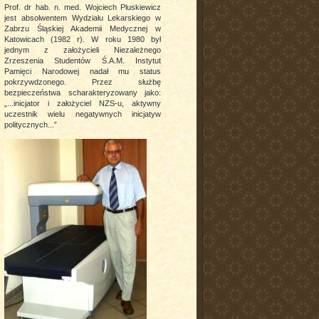
Prof. dr hab. n. med. Wojciech Pluskiewicz
jest absolwentem Wydziału Lekarskiego w
Zabrzu Śląskiej Akademii Medycznej w
Katowicach (1982 r). W roku 1980 był
jednym z założycieli Niezależnego
Zrzeszenia Studentów Ś.A.M. Instytut
Pamięci Narodowej nadał mu status
pokrzywdzonego. Przez służbę
bezpieczeństwa scharakteryzowany jako:
„...inicjator i założyciel NZS-u, aktywny
uczestnik wielu negatywnych inicjatyw
politycznych...”