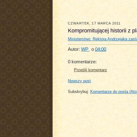
CZWARTEK, 17 MARCA 2011
Kompromitującej historii z p
Ministerstwo: Rektora Andrzejaka zastą
Autor:
WP
o
04:00
0 komentarze:
Prześlij komentarz
Nowszy post
Subskrybuj:
Komentarze do posta (At