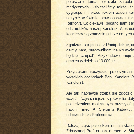
poruszany temat pokazała zarobki
medycznych. Usłyszeliśmy także, że
dygresja, mi przed rokiem żaden ka
uczynić w świetle prawa obowiązują
Rektor?). Co ciekawe, podano nam zarob
od zarobków naszej Kanclerz. A przeci
kanclerzy są znacznie niższe od tych
Zgadzam się jednak z Panią Rektor, d
dajmy nam, pracownikom naukowo-dyd
będzie „czepiał”. Przykładowo, moje 
granica widełek to 10.000 zł.
Przyrzekam uroczyście, po otrzymaniu 
wysokich dochodach Pani Kanclerz (zg
Kanclerz).
Ale tak naprawdę trzeba się zgodzić
ważna. Najważniejsze są kwestie dotyc
posiedzeniem można było przesyłać py
hab. n. med. A. Sieroń z Katowic. 
odpowiedziała Profesorowi.
Dalszą część posiedzenia miała stano
Zdrowotnej Prof. dr hab. n. med. V. S