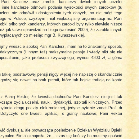
 Pani Kanclerz oraz zarobki kanclerzy dwóch innych uczelni
 inne kanclerze odmówili podania wysokości swych zarobków (tu
nclerz nie odmówił udostępnienia tych danych, bo nie mógł tego
cego w Polsce; czyżbym miał większą siłę argumentacji niż Pani
ki tylko tych kanclerzy, których zarobki były tylko niewiele niższe
eż jak łatwo sprawdzić na blogu (wrzesień 2009), że zarobki innych
 wypłacanych co miesiąc mgr B. Kuraszewskiej.
ajmy wreszcie spokój Pani Kanclerz, mam na to znakomity sposób,
aktycznym (i innym też) maksymalne pensje i wtedy nikt się nie
uposażenie, jako profesora zwyczajnego, wynosi 4300 zł, a górna
takiej podstawowej pensji nigdy więcej nie napiszę o skandalicznie
odzę się nawet na brak premii, które tak hojnie trafiają na konto
 z Panią Rektor, że kwestia dochodów Pani Kanclerz nie jest tak
zące życia uczelni, nauki, dydaktyki, szpitali klinicznych. Przed
tania drogą poczty elektronicznej, jedyne pytanie zadał Prof. dr
Dotyczyło one kwestii aplikacji o granty naukowe; Pani Rektor
wić dyskusja, ale prowadząca posiedzenie Dziekan Wydziału Opieki
krzypulec-Plinta oznajmiła, że… czas się kończy bo musimy opuścić