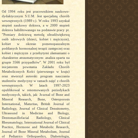
Od 1994 roku jest pracownikiem naukowo-
dydaktycznym S.U.M. Jest specjalistą chorób
wewnętrznych (1989 r.). W roku 1993 uzyskał
stopień naukowy doktora, a w 2000 stopień
doktora habilitowanego na podstawie pracy pt.
”Pomiary ilościową metodą ultradźwiękową
osób zdrowych (dzieci, kobiet i mężczyzn),
kobiet w okresie pomenopauzalnym
poddanych hormonalnej terapii zastępczej oraz
kobiet i mężczyzn z przebytymi złamaniami o
charakterze atraumatycznym: analiza oparta na
grupie 3566 przypadków”. W 2001 roku był
inicjatorem powstania Zakładu Chorób
Metabolicznych Kości (pierwszego w kraju)
oraz stworzył autorski program nauczania
studentów medycyny w ramach zajęć z chorób
wewnętrznych. W latach 1997-2023
opublikował w renomowanych periodykach
medycznych, takich, jak: Journal of Bone and
Mineral Research, Bone, Osteoporosis
International, Maturitas, British Journal of
Radiology, Journal of Clinical Densitometry,
Ultrasound in Medicine and Biology,
Dentomaxillofacial Radiology, Clinical
Rheumatology, International Journal of Clinical
Practice, Hormone and Metabolic Research,
Journal of Bone Mineral Metabolism, Journal
of Pediatrics Orthopaedics, Diabetologia,