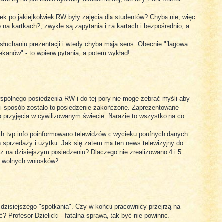
k po jakiejkolwiek RW były zajęcia dla studentów? Chyba nie, więc
 na kartkach?, zwykle są zapytania i na kartach i bezpośrednio, a
słuchaniu prezentacji i wtedy chyba maja sens. Obecnie "flagowa
ekanów" - to wpierw pytania, a potem wykład!
spólnego posiedzenia RW i do tej pory nie mogę zebrać myśli aby
aki sposób zostało to posiedzenie zakończone. Zaprezentowane
o przyjęcia w cywilizowanym świecie. Narazie to wszystko na co
ich tvp info poinformowano telewidzów o wycieku poufnych danych
 sprzedaży i użytku. Jak się zatem ma ten news telewizyjny do
z na dzisiejszym posiedzeniu? Dlaczego nie zrealizowano 4 i 5
 i wolnych wniosków?
 dzisiejszego "spotkania". Czy w końcu pracownicy przejrzą na
? Profesor Dzielicki - fatalna sprawa, tak być nie powinno.