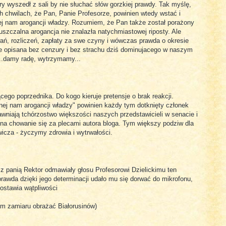
ry wyszedł z sali by nie słuchać słów gorzkiej prawdy. Tak myślę,
h chwilach, że Pan, Panie Profesorze, powinien wtedy wstać i
j nam arogancji władzy. Rozumiem, że Pan także został porażony
szczalna arogancja nie znalazła natychmiastowej riposty. Ale
ań, rozliczeń, zapłaty za swe czyny i wówczas prawda o okresie
e opisana bez cenzury i bez strachu dziś dominujacego w naszym
e...damy radę, wytrzymamy...
cego poprzednika. Do kogo kieruje pretensje o brak reakcji.
ej nam arogancji władzy" powinien każdy tym dotknięty członek
jawniają tchórzostwo większości naszych przedstawicieli w senacie i
 na chowanie się za plecami autora bloga. Tym większy podziw dla
ewicza - życzymy zdrowia i wytrwałości.
z panią Rektor odmawiały głosu Profesorowi Dzielickimu ten
rawda dzięki jego determinacji udało mu się dorwać do mikrofonu,
zostawia wątpliwości
mam zamiaru obrażać Białorusinów)