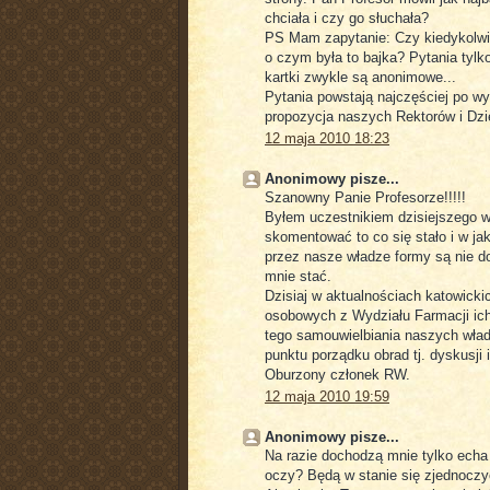
chciała i czy go słuchała?
PS Mam zapytanie: Czy kiedykolwie
o czym była to bajka? Pytania tylko
kartki zwykle są anonimowe...
Pytania powstają najczęściej po wy
propozycja naszych Rektorów i Dzi
12 maja 2010 18:23
Anonimowy pisze...
Szanowny Panie Profesorze!!!!!
Byłem uczestnikiem dzisiejszego w
skomentować to co się stało i w j
przez nasze władze formy są nie d
mnie stać.
Dzisiaj w aktualnościach katowick
osobowych z Wydziału Farmacji ich
tego samouwielbiania naszych wład
punktu porządku obrad tj. dyskusji
Oburzony członek RW.
12 maja 2010 19:59
Anonimowy pisze...
Na razie dochodzą mnie tylko echa
oczy? Będą w stanie się zjednoczyć