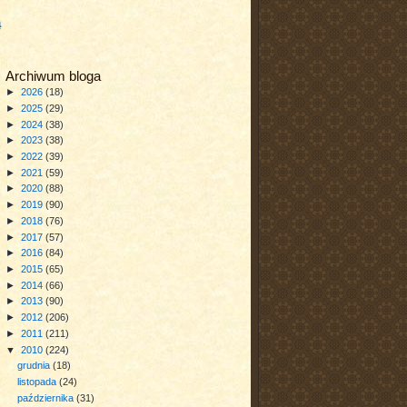
a
Archiwum bloga
►
2026
(18)
►
2025
(29)
►
2024
(38)
►
2023
(38)
►
2022
(39)
►
2021
(59)
►
2020
(88)
►
2019
(90)
►
2018
(76)
►
2017
(57)
►
2016
(84)
►
2015
(65)
►
2014
(66)
►
2013
(90)
►
2012
(206)
►
2011
(211)
▼
2010
(224)
grudnia
(18)
listopada
(24)
października
(31)