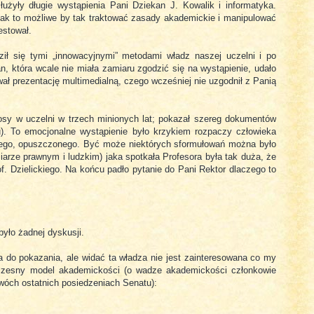
użyły długie wystąpienia Pani Dziekan J. Kowalik i informatyka.
 Jak to możliwe by tak traktować zasady akademickie i manipulować
estował.
raził się tymi „innowacyjnymi” metodami władz naszej uczelni i po
n, która wcale nie miała zamiaru zgodzić się na wystąpienie, udało
wał prezentację multimedialną, czego wcześniej nie uzgodnił z Panią
osy w uczelni w trzech minionych lat; pokazał szereg dokumentów
u). To emocjonalne wystąpienie było krzykiem rozpaczy człowieka
nego, opuszczonego. Być może niektórych sformułowań można było
iarze prawnym i ludzkim) jaka spotkała Profesora była tak duża, że
f. Dzielickiego. Na końcu padło pytanie do Pani Rektor dlaczego to
było żadnej dyskusji.
do pokazania, ale widać ta władza nie jest zainteresowana co my
czesny model akademickości (o wadze akademickości członkowie
dwóch ostatnich posiedzeniach Senatu):