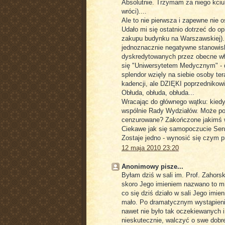
Absolutnie. Trzymam za niego kciuk
wróci)....
Ale to nie pierwsza i zapewne nie 
Udało mi się ostatnio dotrzeć do op
zakupu budynku na Warszawskiej). 
jednoznacznie negatywne stanowisko
dyskredytowanych przez obecne wła
się "Uniwersytetem Medycznym" - dz
splendor wzięly na siebie osoby ter
kadencji, ale DZIĘKI poprzednikowi
Obłuda, obłuda, obłuda...
Wracając do głównego wątku: kiedyś
wspólnie Rady Wydziałów. Może pora
cenzurowane? Zakończone jakimś 
Ciekawe jak się samopoczucie Sena
Zostaje jedno - wynosić się czym pr
12 maja 2010 23:20
Anonimowy pisze...
Byłam dziś w sali im. Prof. Zahors
skoro Jego imieniem nazwano to mi
co się dziś działo w sali Jego imi
mało. Po dramatycznym wystąpieniu
nawet nie było tak oczekiewanych i
nieskutecznie, walczyć o swe dobre