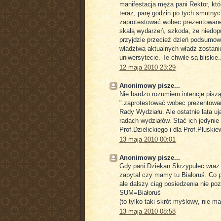
manifestacja męża pani Rektor, któ
teraz, parę godzin po tych smutnyc
zaprotestować wobec prezentowane
skalą wydarzeń, szkoda, że niedopu
przyjdzie przecież dzień podsumow
władztwa aktualnych władz zostani
uniwersytecie. Te chwile są bliski
12 maja 2010 23:29
Anonimowy pisze...
Nie bardzo rozumiem intencje piszą
".zaprotestować wobec prezentowan
Rady Wydziału. Ale ostatnie lata u
radach wydziałów. Stać ich jedynie
Prof.Dzielickiego i dla Prof.Pluski
13 maja 2010 00:01
Anonimowy pisze...
Gdy pani Dziekan Skrzypulec wraz 
zapytał czy mamy tu Białoruś. Co p
ale dalszy ciąg posiedzenia nie po
SUM=Białoruś
(to tylko taki skrót myślowy, nie 
13 maja 2010 08:58