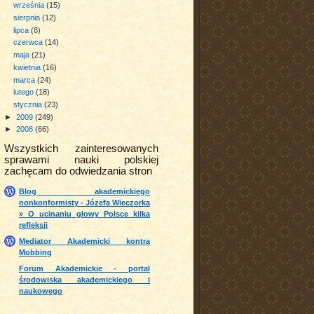
września
(15)
sierpnia
(12)
lipca
(8)
czerwca
(14)
maja
(21)
kwietnia
(16)
marca
(24)
lutego
(18)
stycznia
(23)
►
2009
(249)
►
2008
(66)
Wszystkich zainteresowanych
sprawami nauki polskiej
zachęcam do odwiedzania stron
Blog akademickiego
nonkonformisty - Józefa Wieczorka
» O ucinaniu głowy Polsce kilka
refleksji
Mediator Akademicki kontra
Mobbing
Forum Akademickie - portal
środowiska akademickiego i
naukowego