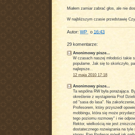
Miałem zamiar zabrać głos, ale nie do
W najbliższym czasie przedstawię Czy
Autor:
WP
o
16:43
29 komentarze:
Anonimowy pisze...
W czasach naszej młodości takie s
popularne. Jak się to skończyło, 
najlepsze...
12 maja 2010 17:18
Anonimowy pisze...
Ta wspólna RW była porażająca. By
określenie z wystąpienia Prof Dzie
od "sasa do lasa". Na zakończenie,
Profesorem, który przyszedł opowi
mobbingu, która się może przydarzy
tego poziomu rozmowy" i nie odpow
Rektor, wielkością nie jest zniszcze
dostatecznego rozwiązania na tyle s
strony. Pan Profesor mówił jak naj