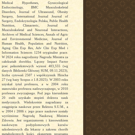
Medical Hypotheses, Gynecological
Endocrinology, BMC Musculoskeletal
Disorders, Journal of Ultrasound, Obesity
Surgery, International Journal Journal of
Surgery, Endokrynologia Polska, Public Health
Nutrition, Climacteric, Journal of
Musculoskeletal and Neuronal Interactions,
Archives of Medical Sciences, Annals of Agric
and Environmental Medicine, Journal of
Human Health, Population and Nutrition,
Aging Clin Exp Res, Adv Clin Exp Med i
Information Sciences 1234 oryginalne prace.
W 2024 roku nagrodzony Nagroda Ministra za
całokształt dorobku. Łączny Impact Factor
prac pełnotekstowych wynosi 403,555 (wg
danych Biblioteki Głównej SUM, 09.11.2023),
liczba cytowań 2507 i współczynnik Hirscha
27 (wg bazy Scopus z 1.8.2025). W 2003 roku
uzyskał tytuł profesora, a w 2004 roku
stanowisko profesora nadzwyczajnego, w 2010
profesora zwyczajnego. Pod jego kierunkiem
20 osób uzyskało stopień doktora nauk
medycznych. Wielokrotnie nagradzany za
osiągnięcia naukowe przez Rektora S.U.M., a
w 2004 i 2006 r. jego prace naukowe zostały
wyróżnione Nagrodą Naukową Ministra
Zdrowia. Jest organizatorem i kierownikiem
naukowym podyplomowych kursów
szkoleniowych dla lekarzy z zakresu chorób
metabolicznych kości, ekspertem programu