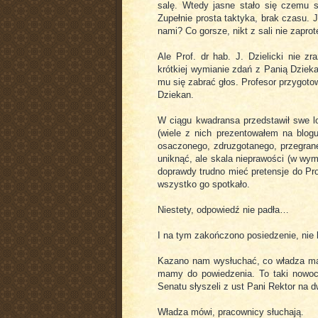
salę. Wtedy jasne stało się czemu sł
Zupełnie prosta taktyka, brak czasu.
nami? Co gorsze, nikt z sali nie zaprot
Ale Prof. dr hab. J. Dzielicki nie z
krótkiej wymianie zdań z Panią Dzieka
mu się zabrać głos. Profesor przygoto
Dziekan.
W ciągu kwadransa przedstawił swe l
(wiele z nich prezentowałem na blog
osaczonego, zdruzgotanego, przegra
uniknąć, ale skala nieprawości (w wym
doprawdy trudno mieć pretensje do Pro
wszystko go spotkało.
Niestety, odpowiedź nie padła…
I na tym zakończono posiedzenie, nie 
Kazano nam wysłuchać, co władza ma 
mamy do powiedzenia. To taki nowo
Senatu słyszeli z ust Pani Rektor na 
Władza mówi, pracownicy słuchają.