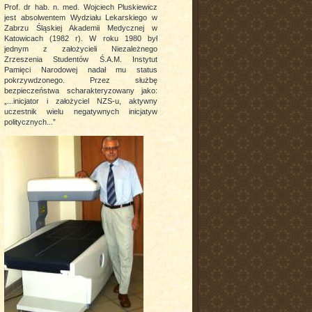
Prof. dr hab. n. med. Wojciech Pluskiewicz
jest absolwentem Wydziału Lekarskiego w
Zabrzu Śląskiej Akademii Medycznej w
Katowicach (1982 r). W roku 1980 był
jednym z założycieli Niezależnego
Zrzeszenia Studentów Ś.A.M. Instytut
Pamięci Narodowej nadał mu status
pokrzywdzonego. Przez służbę
bezpieczeństwa scharakteryzowany jako:
„...inicjator i założyciel NZS-u, aktywny
uczestnik wielu negatywnych inicjatyw
politycznych...”