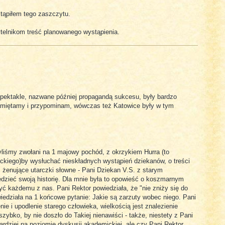
stąpiłem tego zaszczytu.
telnikom treść planowanego wystąpienia.
pektakle, nazwane później propagandą sukcesu, były bardzo
pamiętamy i przypominam, wówczas też Katowice były w tym
liśmy zwołani na 1 majowy pochód, z okrzykiem Hurra (to
lickiego)by wysłuchać nieskładnych wystąpień dziekanów, o treści
 żenujące utarczki słowne - Pani Dziekan V.S. z starym
edzieć swoją historię. Dla mnie była to opowieść o koszmarnym
ć każdemu z nas. Pani Rektor powiedziała, że "nie zniży się do
iedziała na 1 końcowe pytanie: Jakie są zarzuty wobec niego. Pani
nie i upodlenie starego człowieka, wielkością jest znalezienie
zybko, by nie doszło do Takiej nienawiści - także, niestety z Pani
bardziej na poziomie dyskusji akademickiej, ale czy Pani Rektor