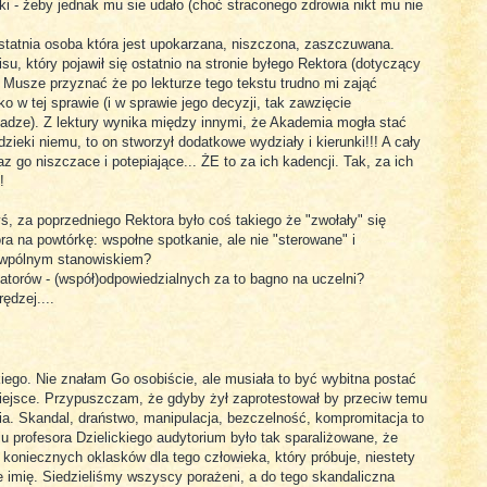
i - żeby jednak mu sie udało (choć straconego zdrowia nikt mu nie
ostatnia osoba która jest upokarzana, niszczona, zaszczuwana.
isu, który pojawił się ostatnio na stronie byłego Rektora (dotyczący
Musze przyznać że po lekturze tego tekstu trudno mi zająć
 w tej sprawie (i w sprawie jego decyzji, tak zawzięcie
dze). Z lektury wynika między innymi, że Akademia mogła stać
ieki niemu, to on stworzył dodatkowe wydziały i kierunki!!! A cały
az go niszczace i potepiające... ŻE to za ich kadencji. Tak, za ich
!
, za poprzedniego Rektora było coś takiego że "zwołały" się
 na powtórkę: wspołne spotkanie, ale nie "sterowane" i
wpólnym stanowiskiem?
torów - (współ)odpowiedzialnych za to bagno na uczelni?
ędzej....
kiego. Nie znałam Go osobiście, ale musiała to być wybitna postać
ejsce. Przypuszczam, że gdyby żył zaprotestował by przeciw temu
enia. Skandal, draństwo, manipulacja, bezczelność, kompromitacja to
 profesora Dzielickiego audytorium było tak sparaliżowane, że
 koniecznych oklasków dla tego człowieka, który próbuje, niestety
 imię. Siedzieliśmy wszyscy porażeni, a do tego skandaliczna