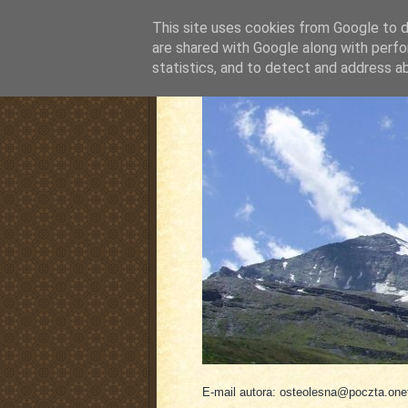
This site uses cookies from Google to de
are shared with Google along with perfo
statistics, and to detect and address a
pluskiewicz.blogspot
E-mail autora: osteolesna@poczta.onet