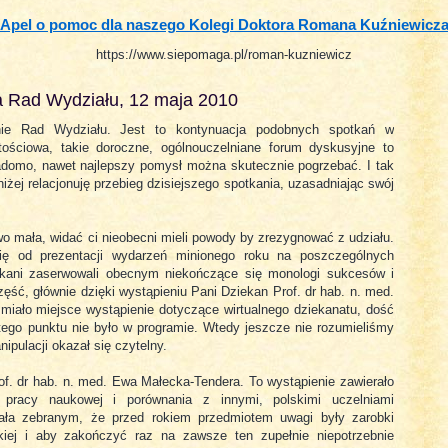
Apel o pomoc dla naszego Kolegi Doktora Romana Kuźniewicz
https://www.siepomaga.pl/roman-kuzniewicz
a Rad Wydziału, 12 maja 2010
nie Rad Wydziału. Jest to kontynuacja podobnych spotkań w
tościowa, takie doroczne, ogólnouczelniane forum dyskusyjne to
wiadomo, nawet najlepszy pomysł można skutecznie pogrzebać. I tak
niżej relacjonuję przebieg dzisiejszego spotkania, uzasadniając swój
wo mała, widać ci nieobecni mieli powody by zrezygnować z udziału.
się od prezentacji wydarzeń minionego roku na poszczególnych
iekani zaserwowali obecnym niekończące się monologi sukcesów i
ęść, głównie dzięki wystąpieniu Pani Dziekan Prof. dr hab. n. med.
 miało miejsce wystąpienie dotyczące wirtualnego dziekanatu, dość
 tego punktu nie było w programie. Wtedy jeszcze nie rozumieliśmy
ipulacji okazał się czytelny.
of. dr hab. n. med. Ewa Małecka-Tendera. To wystąpienie zawierało
 pracy naukowej i porównania z innymi, polskimi uczelniami
ała zebranym, że przed rokiem przedmiotem uwagi były zarobki
iej i aby zakończyć raz na zawsze ten zupełnie niepotrzebnie