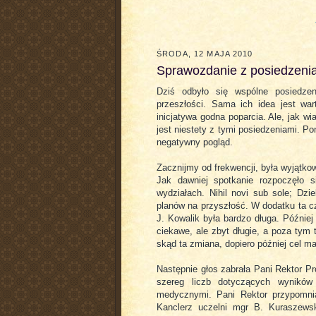
ŚRODA, 12 MAJA 2010
Sprawozdanie z posiedzeni
Dziś odbyło się wspólne posiedze
przeszłości. Sama ich idea jest war
inicjatywa godna poparcia. Ale, jak 
jest niestety z tymi posiedzeniami. Po
negatywny pogląd.
Zacznijmy od frekwencji, była wyjątko
Jak dawniej spotkanie rozpoczęło 
wydziałach. Nihil novi sub sole; Dz
planów na przyszłość. W dodatku ta cz
J. Kowalik była bardzo długa. Później
ciekawe, ale zbyt długie, a poza tym
skąd ta zmiana, dopiero później cel man
Następnie głos zabrała Pani Rektor Pr
szereg liczb dotyczących wyników
medycznymi. Pani Rektor przypomni
Kanclerz uczelni mgr B. Kuraszewsk