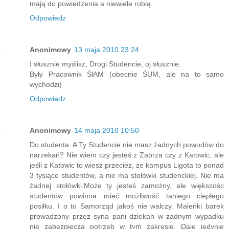
mają do powiedzenia a niewiele robią.
Odpowiedz
Anonimowy
13 maja 2010 23:24
I słusznie myślisz, Drogi Studencie, oj słusznie.
Były Pracownik ŚlAM (obecnie ŚUM, ale na to samo
wychodzi)
Odpowiedz
Anonimowy
14 maja 2010 10:50
Do studenta. A Ty Studencie nie masz żadnych powodów do
narzekań? Nie wiem czy jesteś z Zabrza czy z Katowic, ale
jeśli z Katowic to wiesz przecież, że kampus Ligota to ponad
3 tysiące studentów, a nie ma stołówki studenckiej. Nie ma
żadnej stołówki.Może ty jesteś zamożny, ale większośc
studentów powinna mieć możliwość taniego ciepłego
posiłku. I o to Samorząd jakoś nie walczy. Maleńki barek
prowadzony przez syna pani dziekan w żadnym wypadku
nie zabezpiecza potrzeb w tym zakresie. Daje jedynie