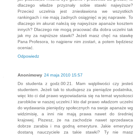
dlaczego władze przyznały sobie stawki najwyższe?
Przecież uczelnia jest zniesławiona we wszystkich
rankingach i nie mają żadnych osiągnięć w jej naprawie. To
dlaczego im akurat należą się najwyższe apanaże kosztem
innych? Dlaczego nie mogą pracować dla dobra uczelni tak
jak my za najniższe stawki? Jeżeli masz chęć na stawkę
Pana Profesora, to najpierw nim zostań, a potem będziesz
oceniać.
Odpowiedz
Anonimowy
24 maja 2010 15:57
Do studenta z godz.00:21. Mam wątpliwości czy jesteś
studentem. Jeżeli tak to studiujesz za pieniądze podatnika,
więc kto ci dał prawo wypowiadania się na temat wysokosci
zarobków w naszej uczelni.I kto dał prawo władzom uczelni
do wydawania pieniędzy społecznych na swoje apanaże wg
widzimisię, a inni nie mają prawa nawet do średniej
krajowej. Piszesz, że na zachodzie nawet sprzedawca
dobrze zarabia i ma godną emeryture. Jakie emerytury
dostaną nauczyciele za takie stawki? Ty nie masz