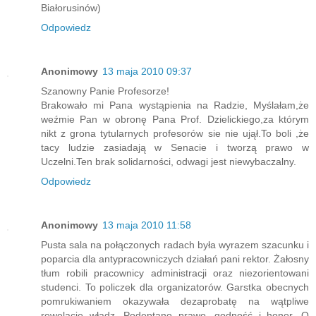
Białorusinów)
Odpowiedz
Anonimowy
13 maja 2010 09:37
Szanowny Panie Profesorze!
Brakowało mi Pana wystąpienia na Radzie, Myślałam,że
weźmie Pan w obronę Pana Prof. Dzielickiego,za którym
nikt z grona tytularnych profesorów sie nie ujął.To boli ,że
tacy ludzie zasiadają w Senacie i tworzą prawo w
Uczelni.Ten brak solidarności, odwagi jest niewybaczalny.
Odpowiedz
Anonimowy
13 maja 2010 11:58
Pusta sala na połączonych radach była wyrazem szacunku i
poparcia dla antypracowniczych działań pani rektor. Żałosny
tłum robili pracownicy administracji oraz niezorientowani
studenci. To policzek dla organizatorów. Garstka obecnych
pomrukiwaniem okazywała dezaprobatę na wątpliwe
rewelacje władz. Podeptano prawo, godność i honor. O