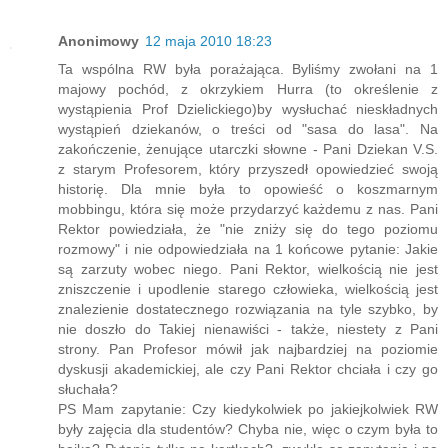
Anonimowy
12 maja 2010 18:23
Ta wspólna RW była porażająca. Byliśmy zwołani na 1
majowy pochód, z okrzykiem Hurra (to określenie z
wystąpienia Prof Dzielickiego)by wysłuchać nieskładnych
wystąpień dziekanów, o treści od "sasa do lasa". Na
zakończenie, żenujące utarczki słowne - Pani Dziekan V.S.
z starym Profesorem, który przyszedł opowiedzieć swoją
historię. Dla mnie była to opowieść o koszmarnym
mobbingu, która się może przydarzyć każdemu z nas. Pani
Rektor powiedziała, że "nie zniży się do tego poziomu
rozmowy" i nie odpowiedziała na 1 końcowe pytanie: Jakie
są zarzuty wobec niego. Pani Rektor, wielkością nie jest
zniszczenie i upodlenie starego człowieka, wielkością jest
znalezienie dostatecznego rozwiązania na tyle szybko, by
nie doszło do Takiej nienawiści - także, niestety z Pani
strony. Pan Profesor mówił jak najbardziej na poziomie
dyskusji akademickiej, ale czy Pani Rektor chciała i czy go
słuchała?
PS Mam zapytanie: Czy kiedykolwiek po jakiejkolwiek RW
były zajęcia dla studentów? Chyba nie, więc o czym była to