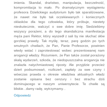
imienia. Skandal, draństwo, manipulacja, bezczelność,
kompromitacja to mało. Po dramatycznym wystąpieniu
profesora Dzielickiego audytorium było tak sparaliżowane,
że nawet nie było tak oczekiewanych i koniecznych
oklasków dla tego człowieka, który próbuje, niestety
nieskutecznie, walczyć o swe dobre imię. Siedzieliśmy
wszyscy porażeni, a do tego skandaliczna manifestacja
męża pani Rektor, który wyszedł z sali by nie słuchać słów
gorzkiej prawdy. Tak myślę, teraz, parę godzin po tych
smutnych chwilach, że Pan, Panie Profesorze, powinien
wtedy wstać i zaprotestować wobec prezentowanej nam
arogancji władzy. Rozumiem, że Pan także został porażony
skalą wydarzeń, szkoda, że niedopuszczalna arogancja nie
znalazła natychmiastowej riposty. Ale przyjdzie przecież
dzień podsumowań, rozliczeń, zapłaty za swe czyny i
wówczas prawda o okresie władztwa aktualnych władz
zostanie opisana bez cenzury i bez strachu dziś
dominujacego w naszym uniwersytecie. Te chwile są
bliskie...damy radę, wytrzymamy...
Odpowiedz