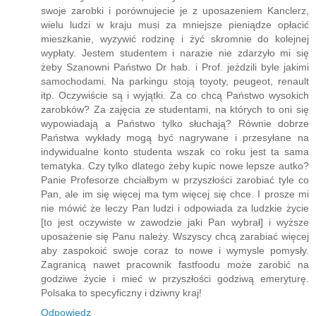
swoje zarobki i porównujecie je z uposazeniem Kanclerz,
wielu ludzi w kraju musi za mniejsze pieniądze opłacić
mieszkanie, wyzywić rodzinę i żyć skromnie do kolejnej
wypłaty. Jestem studentem i narazie nie zdarzyło mi się
żeby Szanowni Państwo Dr hab. i Prof. jeżdzili byle jakimi
samochodami. Na parkingu stoją toyoty, peugeot, renault
itp. Oczywiście są i wyjątki. Za co chcą Państwo wysokich
zarobków? Za zajęcia ze studentami, na których to oni się
wypowiadają a Państwo tylko słuchają? Równie dobrze
Państwa wykłady mogą być nagrywane i przesyłane na
indywidualne konto studenta wszak co roku jest ta sama
tematyka. Czy tylko dlatego żeby kupic nowe lepsze autko?
Panie Profesorze chciałbym w przyszłości zarobiać tyle co
Pan, ale im się więcej ma tym więcej się chce. I prosze mi
nie mówić że leczy Pan ludzi i odpowiada za ludzkie życie
[to jest oczywiste w zawodzie jaki Pan wybrał] i wyższe
uposażenie się Panu należy. Wszyscy chcą zarabiać więcej
aby zaspokoić swoje coraz to nowe i wymysle pomysły.
Zagranicą nawet pracownik fastfoodu może zarobić na
godziwe życie i mieć w przyszłości godziwą emeryturę.
Polsaka to specyficzny i dziwny kraj!
Odpowiedz