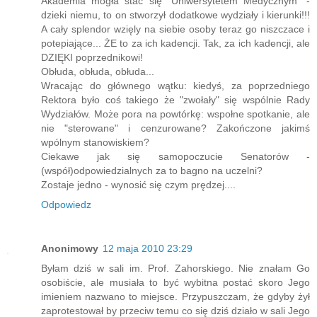
Akademia mogła stać się "Uniwersytetem Medycznym" -
dzieki niemu, to on stworzył dodatkowe wydziały i kierunki!!!
A cały splendor wzięly na siebie osoby teraz go niszczace i
potepiające... ŻE to za ich kadencji. Tak, za ich kadencji, ale
DZIĘKI poprzednikowi!
Obłuda, obłuda, obłuda...
Wracając do głównego wątku: kiedyś, za poprzedniego
Rektora było coś takiego że "zwołały" się wspólnie Rady
Wydziałów. Może pora na powtórkę: wspołne spotkanie, ale
nie "sterowane" i cenzurowane? Zakończone jakimś
wpólnym stanowiskiem?
Ciekawe jak się samopoczucie Senatorów -
(współ)odpowiedzialnych za to bagno na uczelni?
Zostaje jedno - wynosić się czym prędzej....
Odpowiedz
Anonimowy
12 maja 2010 23:29
Byłam dziś w sali im. Prof. Zahorskiego. Nie znałam Go
osobiście, ale musiała to być wybitna postać skoro Jego
imieniem nazwano to miejsce. Przypuszczam, że gdyby żył
zaprotestował by przeciw temu co się dziś działo w sali Jego