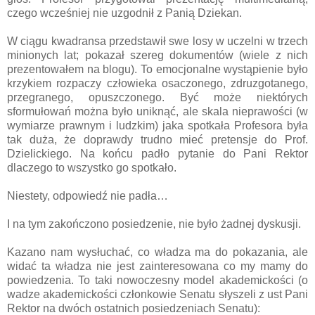
czego wcześniej nie uzgodnił z Panią Dziekan.
W ciągu kwadransa przedstawił swe losy w uczelni w trzech
minionych lat; pokazał szereg dokumentów (wiele z nich
prezentowałem na blogu). To emocjonalne wystąpienie było
krzykiem rozpaczy człowieka osaczonego, zdruzgotanego,
przegranego, opuszczonego. Być może niektórych
sformułowań można było uniknąć, ale skala nieprawości (w
wymiarze prawnym i ludzkim) jaka spotkała Profesora była
tak duża, że doprawdy trudno mieć pretensje do Prof.
Dzielickiego. Na końcu padło pytanie do Pani Rektor
dlaczego to wszystko go spotkało.
Niestety, odpowiedź nie padła…
I na tym zakończono posiedzenie, nie było żadnej dyskusji.
Kazano nam wysłuchać, co władza ma do pokazania, ale
widać ta władza nie jest zainteresowana co my mamy do
powiedzenia. To taki nowoczesny model akademickości (o
wadze akademickości członkowie Senatu słyszeli z ust Pani
Rektor na dwóch ostatnich posiedzeniach Senatu):