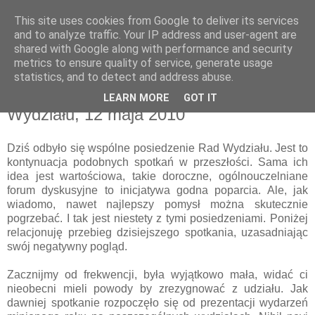
This site uses cookies from Google to deliver its services
pluskiewicz.blogspot.com
and to analyze traffic. Your IP address and user-agent are
shared with Google along with performance and security
metrics to ensure quality of service, generate usage
statistics, and to detect and address abuse.
środa, 12 maja 2010
Sprawozdanie z posiedzenia Rad
LEARN MORE
GOT IT
Wydziału, 12 maja 2010
Dziś odbyło się wspólne posiedzenie Rad Wydziału. Jest to
kontynuacja podobnych spotkań w przeszłości. Sama ich
idea jest wartościowa, takie doroczne, ogólnouczelniane
forum dyskusyjne to inicjatywa godna poparcia. Ale, jak
wiadomo, nawet najlepszy pomysł można skutecznie
pogrzebać. I tak jest niestety z tymi posiedzeniami. Poniżej
relacjonuję przebieg dzisiejszego spotkania, uzasadniając
swój negatywny pogląd.
Zacznijmy od frekwencji, była wyjątkowo mała, widać ci
nieobecni mieli powody by zrezygnować z udziału. Jak
dawniej spotkanie rozpoczęło się od prezentacji wydarzeń