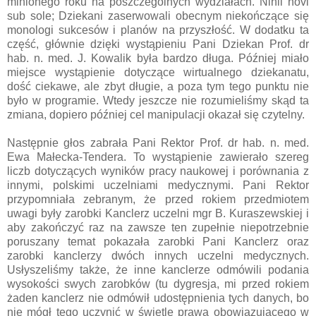
minionego roku na poszczególnych wydziałach. Nihil novi
sub sole; Dziekani zaserwowali obecnym niekończące się
monologi sukcesów i planów na przyszłość. W dodatku ta
część, głównie dzięki wystąpieniu Pani Dziekan Prof. dr
hab. n. med. J. Kowalik była bardzo długa. Później miało
miejsce wystąpienie dotyczące wirtualnego dziekanatu,
dość ciekawe, ale zbyt długie, a poza tym tego punktu nie
było w programie. Wtedy jeszcze nie rozumieliśmy skąd ta
zmiana, dopiero później cel manipulacji okazał się czytelny.
Następnie głos zabrała Pani Rektor Prof. dr hab. n. med.
Ewa Małecka-Tendera. To wystąpienie zawierało szereg
liczb dotyczących wyników pracy naukowej i porównania z
innymi, polskimi uczelniami medycznymi. Pani Rektor
przypomniała zebranym, że przed rokiem przedmiotem
uwagi były zarobki Kanclerz uczelni mgr B. Kuraszewskiej i
aby zakończyć raz na zawsze ten zupełnie niepotrzebnie
poruszany temat pokazała zarobki Pani Kanclerz oraz
zarobki kanclerzy dwóch innych uczelni medycznych.
Usłyszeliśmy także, że inne kanclerze odmówili podania
wysokości swych zarobków (tu dygresja, mi przed rokiem
żaden kanclerz nie odmówił udostępnienia tych danych, bo
nie mógł tego uczynić w świetle prawa obowiązującego w