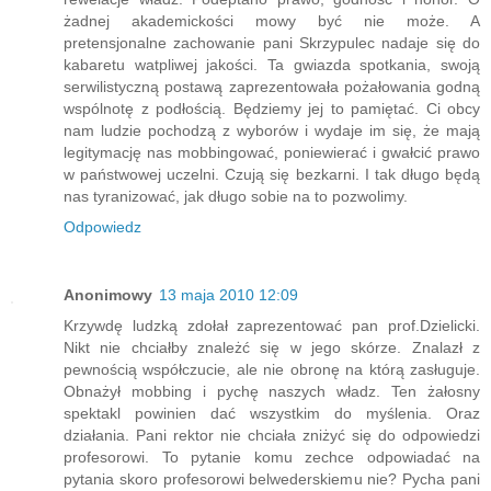
żadnej akademickości mowy być nie może. A
pretensjonalne zachowanie pani Skrzypulec nadaje się do
kabaretu watpliwej jakości. Ta gwiazda spotkania, swoją
serwilistyczną postawą zaprezentowała pożałowania godną
wspólnotę z podłością. Będziemy jej to pamiętać. Ci obcy
nam ludzie pochodzą z wyborów i wydaje im się, że mają
legitymację nas mobbingować, poniewierać i gwałcić prawo
w państwowej uczelni. Czują się bezkarni. I tak długo będą
nas tyranizować, jak długo sobie na to pozwolimy.
Odpowiedz
Anonimowy
13 maja 2010 12:09
Krzywdę ludzką zdołał zaprezentować pan prof.Dzielicki.
Nikt nie chciałby znależć się w jego skórze. Znalazł z
pewnością współczucie, ale nie obronę na którą zasługuje.
Obnażył mobbing i pychę naszych władz. Ten żałosny
spektakl powinien dać wszystkim do myślenia. Oraz
działania. Pani rektor nie chciała zniżyć się do odpowiedzi
profesorowi. To pytanie komu zechce odpowiadać na
pytania skoro profesorowi belwederskiemu nie? Pycha pani