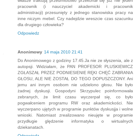
władze traktują przedmiotowo przekonał się już nie jeden
pracownik (i nauczyciel akademicki i pracownik
administracji) przesunięty z jednego stanowiska pracy na
inne niczym mebel. Czy nadejdzie wreszcie czas szacunku
dla drugiego człowieka?
Odpowiedz
Anonimowy
14 maja 2010 21:41
Do Anonimowego z godziny 17.45.Ja nie ze słyszenia, ale z
autopsji. Widziałam, że PAN PROFESOR PLUSKIEWICZ
ZGŁASZAŁ PRZEZ PODNIESIENIE RĘKI CHĘĆ ZABRANIA
GŁOSU, ALE NIE ZOSTAŁ DO TEGO DOPUSZCZONY. Ani
jemu ani innym osobom nie udzielono głosu. Nie było
żadnej dyskusji. Gospodyni Skrzypulec poinformowała
zebranych, że limit czasu wyczerpał się, co było
pogwałceniem programu RW oraz akademickości. Nie
wyczerpano ujętych w programie punktów dyskusjja i wolne
wnioski. Natomiast zrealizowano nieujęte w programie
przydługie ględzenie informatyka o wirtualnych
dziekanatach.
Odpowiedz