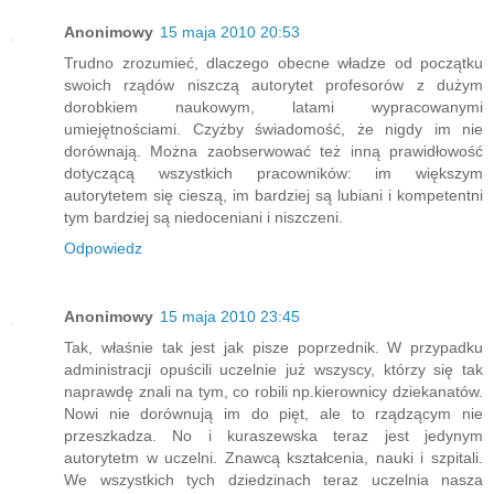
Anonimowy
15 maja 2010 20:53
Trudno zrozumieć, dlaczego obecne władze od początku
swoich rządów niszczą autorytet profesorów z dużym
dorobkiem naukowym, latami wypracowanymi
umiejętnościami. Czyżby świadomość, że nigdy im nie
dorównają. Można zaobserwować też inną prawidłowość
dotyczącą wszystkich pracowników: im większym
autorytetem się cieszą, im bardziej są lubiani i kompetentni
tym bardziej są niedoceniani i niszczeni.
Odpowiedz
Anonimowy
15 maja 2010 23:45
Tak, właśnie tak jest jak pisze poprzednik. W przypadku
administracji opuścili uczelnie już wszyscy, którzy się tak
naprawdę znali na tym, co robili np.kierownicy dziekanatów.
Nowi nie dorównują im do pięt, ale to rządzącym nie
przeszkadza. No i kuraszewska teraz jest jedynym
autorytetm w uczelni. Znawcą kształcenia, nauki i szpitali.
We wszystkich tych dziedzinach teraz uczelnia nasza