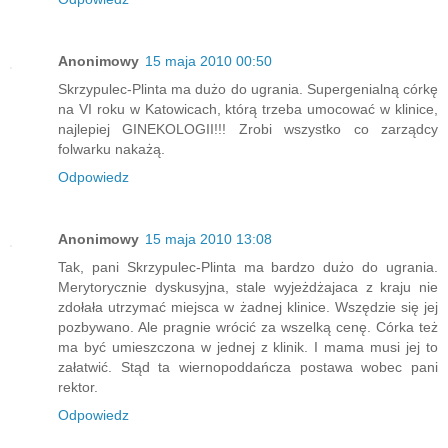
Anonimowy
15 maja 2010 00:50
Skrzypulec-Plinta ma dużo do ugrania. Supergenialną córkę
na VI roku w Katowicach, którą trzeba umocować w klinice,
najlepiej GINEKOLOGII!!! Zrobi wszystko co zarządcy
folwarku nakażą.
Odpowiedz
Anonimowy
15 maja 2010 13:08
Tak, pani Skrzypulec-Plinta ma bardzo dużo do ugrania.
Merytorycznie dyskusyjna, stale wyjeżdżajaca z kraju nie
zdołała utrzymać miejsca w żadnej klinice. Wszędzie się jej
pozbywano. Ale pragnie wrócić za wszelką cenę. Córka też
ma być umieszczona w jednej z klinik. I mama musi jej to
załatwić. Stąd ta wiernopoddańcza postawa wobec pani
rektor.
Odpowiedz