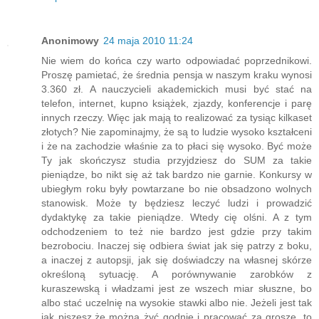
Anonimowy
24 maja 2010 11:24
Nie wiem do końca czy warto odpowiadać poprzednikowi.
Proszę pamietać, że średnia pensja w naszym kraku wynosi
3.360 zł. A nauczycieli akademickich musi być stać na
telefon, internet, kupno książek, zjazdy, konferencje i parę
innych rzeczy. Więc jak mają to realizować za tysiąc kilkaset
złotych? Nie zapominajmy, że są to ludzie wysoko kształceni
i że na zachodzie właśnie za to płaci się wysoko. Być może
Ty jak skończysz studia przyjdziesz do SUM za takie
pieniądze, bo nikt się aż tak bardzo nie garnie. Konkursy w
ubiegłym roku były powtarzane bo nie obsadzono wolnych
stanowisk. Może ty będziesz leczyć ludzi i prowadzić
dydaktykę za takie pieniądze. Wtedy cię olśni. A z tym
odchodzeniem to też nie bardzo jest gdzie przy takim
bezrobociu. Inaczej się odbiera świat jak się patrzy z boku,
a inaczej z autopsji, jak się doświadczy na własnej skórze
określoną sytuację. A porównywanie zarobków z
kuraszewską i władzami jest ze wszech miar słuszne, bo
albo stać uczelnię na wysokie stawki albo nie. Jeżeli jest tak
jak piszesz,że można żyć godnie i pracować za grosze, to