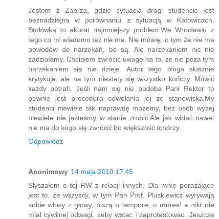
Jestem z Zabrza, gdzie sytuacja drogi studencie jest
beznadziejna w porównaniu z sytuacją w Katowicach.
Stołówka to akurat najmniejszy problem.We Wrocławiu z
tego co mi wiadomo też nie ma. Nie mówię, o tym że nie ma
powodów do narzekań, bo są. Ale narzekaniem nic nie
zadziałamy. Chciałem zwrócić uwagę na to, że nic poza tym
narzekaniem się nie dzieje. Autor tego bloga słusznie
krytykuje, ale na tym niestety się wszystko kończy. Mówić
każdy potrafi. Jeśli nam się nie podoba Pani Rektor to
pewnie jest procedura odwołania jej ze stanowiska.My
studenci niewiele tak naprawdę możemy, bez osób wyżej
niewiele nie jesteśmy w stanie zrobić.Ale jak widać nawet
nie ma do kogo się zwrócić bo większość tchórzy.
Odpowiedz
Anonimowy
14 maja 2010 17:45
Słyszałem o tej RW z relacji innych. Dla mnie porażające
jest to, że wszyscy, w tym Pan Prof. Pluskiewicz wyrywają
sobie włosy z głowy, piszą o tempore, o mores! a nikt nie
miał cywilnej odwagi, zeby wstac i zaprotestowac. Jeszcze