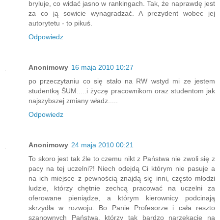
bryluje, co widać jasno w rankingach. Tak, że naprawdę jest
za co ją sowicie wynagradzać. A prezydent wobec jej
autorytetu - to pikuś.
Odpowiedz
Anonimowy
16 maja 2010 10:27
po przeczytaniu co się stało na RW wstyd mi ze jestem
studentką ŚUM.....i życzę pracownikom oraz studentom jak
najszybszej zmiany władz.....
Odpowiedz
Anonimowy
24 maja 2010 00:21
To skoro jest tak źle to czemu nikt z Państwa nie zwoli się z
pacy na tej uczelni?! Niech odejdą Ci którym nie pasuje a
na ich miejsce z pewnością znajdą się inni, często młodzi
ludzie, którzy chętnie zechcą pracować na uczelni za
oferowane pieniądze, a którym kierownicy podcinają
skrzydła w rozwoju. Bo Panie Profesorze i cała reszto
szanownych Państwa, którzy tak bardzo narzekacie na