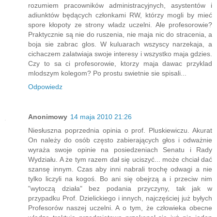
rozumiem pracowników administracyjnych, asystentów i
adiunktów będących członkami RW, którzy mogli by mieć
spore kłopoty ze strony wladz uczelni. Ale profesorowie?
Praktycznie są nie do ruszenia, nie maja nic do stracenia, a
boja sie zabrac glos. W kuluarach wszyscy narzekaja, a
cichaczem zalatwiaja swoje interesy i wszystko maja gdzies.
Czy to sa ci profesorowie, ktorzy maja dawac przyklad
mlodszym kolegom? Po prostu swietnie sie spisali...
Odpowiedz
Anonimowy
14 maja 2010 21:26
Niesłuszna poprzednia opinia o prof. Pluskiewiczu. Akurat
On należy do osób często zabierających głos i odważnie
wyraża swoje opinie na posiedzeniach Senatu i Rady
Wydziału. A że tym razem dał się uciszyć... może chciał dać
szansę innym. Czas aby inni nabrali trochę odwagi a nie
tylko liczyli na kogoś. Bo ani się obejrzą a i przeciw nim
"wytoczą działa" bez podania przyczyny, tak jak w
przypadku Prof. Dzielickiego i innych, najczęściej już byłych
Profesorów naszej uczelni. A o tym, że człowieka obecne