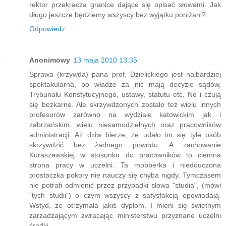
rektor przekracza granice dające się opisać słowami. Jak
długo jeszcze będziemy wszyscy bez wyjątku poniżani?
Odpowiedz
Anonimowy
13 maja 2010 13:35
Sprawa (krzywda) pana prof. Dzielickiego jest najbardziej
spektakularna, bo władze za nic mają decyzje sądów,
Trybunału Konstytucyjnego, ustawy, statutu etc. No i czują
się bezkarne. Ale skrzywdzonych zostało też wielu innych
profesorów zarówno na wydziale katowickim jak i
zabrzańskim, wielu niesamodzielnych oraz pracowników
administracji. Aż dziw bierze, że udało im się tyle osób
skrzywdzić bez żadnego powodu. A zachowanie
Kuraszewskiej w stosunku do pracowników to ciemna
strona pracy w uczelni. Ta mobberka i niedouczona
prostaczka pokory nie nauczy się chyba nigdy. Tymczasem
nie potrafi odmienić przez przypadki słowa "studia", (mówi
"tych studii") o czym wszyscy z satysfakcją opowiadają.
Wstyd, że otrzymała jakiś dyplom. I mieni się świetnym
zarzadzającym zwracając ministerstwu przyznane uczelni
środki.