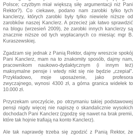
Polsce; czyżbym miał większą siłę argumentacji niż Pani
Rektor?). Co ciekawe, podano nam zarobki tylko tych
kanclerzy, których zarobki były tylko niewiele niższe od
zarobków naszej Kanclerz. A przecież jak łatwo sprawdzić
na blogu (wrzesień 2009), że zarobki innych kanclerzy są
znacznie niższe od tych wypłacanych co miesiąc mgr B.
Kuraszewskiej.
Zgadzam się jednak z Panią Rektor, dajmy wreszcie spokój
Pani Kanclerz, mam na to znakomity sposób, dajmy nam,
pracownikom naukowo-dydaktycznym (i innym też)
maksymalne pensje i wtedy nikt się nie będzie „czepiał”.
Przykładowo, moje uposażenie, jako profesora
zwyczajnego, wynosi 4300 zł, a górna granica widełek to
10.000 zł.
Przyrzekam uroczyście, po otrzymaniu takiej podstawowej
pensji nigdy więcej nie napiszę o skandalicznie wysokich
dochodach Pani Kanclerz (zgodzę się nawet na brak premii,
które tak hojnie trafiają na konto Kanclerz).
Ale tak naprawdę trzeba się zgodzić z Panią Rektor, że