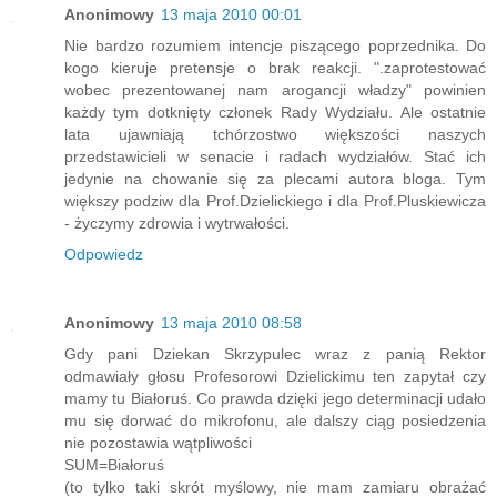
Anonimowy
13 maja 2010 00:01
Nie bardzo rozumiem intencje piszącego poprzednika. Do
kogo kieruje pretensje o brak reakcji. ".zaprotestować
wobec prezentowanej nam arogancji władzy" powinien
każdy tym dotknięty członek Rady Wydziału. Ale ostatnie
lata ujawniają tchórzostwo większości naszych
przedstawicieli w senacie i radach wydziałów. Stać ich
jedynie na chowanie się za plecami autora bloga. Tym
większy podziw dla Prof.Dzielickiego i dla Prof.Pluskiewicza
- życzymy zdrowia i wytrwałości.
Odpowiedz
Anonimowy
13 maja 2010 08:58
Gdy pani Dziekan Skrzypulec wraz z panią Rektor
odmawiały głosu Profesorowi Dzielickimu ten zapytał czy
mamy tu Białoruś. Co prawda dzięki jego determinacji udało
mu się dorwać do mikrofonu, ale dalszy ciąg posiedzenia
nie pozostawia wątpliwości
SUM=Białoruś
(to tylko taki skrót myślowy, nie mam zamiaru obrażać