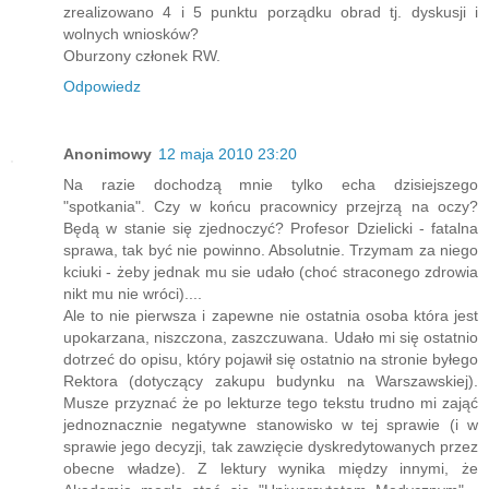
zrealizowano 4 i 5 punktu porządku obrad tj. dyskusji i
wolnych wniosków?
Oburzony członek RW.
Odpowiedz
Anonimowy
12 maja 2010 23:20
Na razie dochodzą mnie tylko echa dzisiejszego
"spotkania". Czy w końcu pracownicy przejrzą na oczy?
Będą w stanie się zjednoczyć? Profesor Dzielicki - fatalna
sprawa, tak być nie powinno. Absolutnie. Trzymam za niego
kciuki - żeby jednak mu sie udało (choć straconego zdrowia
nikt mu nie wróci)....
Ale to nie pierwsza i zapewne nie ostatnia osoba która jest
upokarzana, niszczona, zaszczuwana. Udało mi się ostatnio
dotrzeć do opisu, który pojawił się ostatnio na stronie byłego
Rektora (dotyczący zakupu budynku na Warszawskiej).
Musze przyznać że po lekturze tego tekstu trudno mi zająć
jednoznacznie negatywne stanowisko w tej sprawie (i w
sprawie jego decyzji, tak zawzięcie dyskredytowanych przez
obecne władze). Z lektury wynika między innymi, że