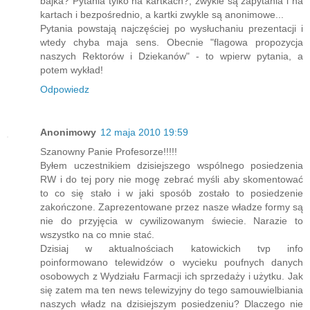
bajka? Pytania tylko na kartkach?, zwykle są zapytania i na
kartach i bezpośrednio, a kartki zwykle są anonimowe...
Pytania powstają najczęściej po wysłuchaniu prezentacji i
wtedy chyba maja sens. Obecnie "flagowa propozycja
naszych Rektorów i Dziekanów" - to wpierw pytania, a
potem wykład!
Odpowiedz
Anonimowy
12 maja 2010 19:59
Szanowny Panie Profesorze!!!!!
Byłem uczestnikiem dzisiejszego wspólnego posiedzenia
RW i do tej pory nie mogę zebrać myśli aby skomentować
to co się stało i w jaki sposób zostało to posiedzenie
zakończone. Zaprezentowane przez nasze władze formy są
nie do przyjęcia w cywilizowanym świecie. Narazie to
wszystko na co mnie stać.
Dzisiaj w aktualnościach katowickich tvp info
poinformowano telewidzów o wycieku poufnych danych
osobowych z Wydziału Farmacji ich sprzedaży i użytku. Jak
się zatem ma ten news telewizyjny do tego samouwielbiania
naszych władz na dzisiejszym posiedzeniu? Dlaczego nie