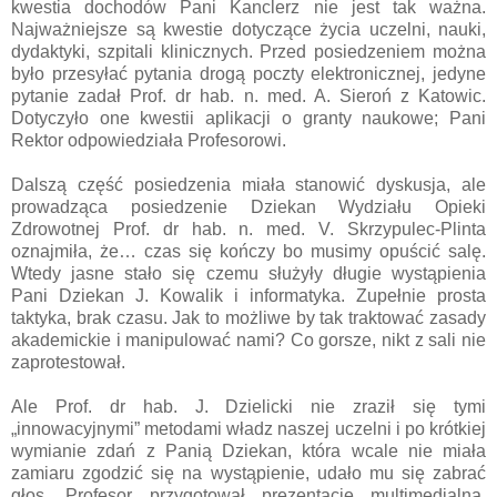
kwestia dochodów Pani Kanclerz nie jest tak ważna.
Najważniejsze są kwestie dotyczące życia uczelni, nauki,
dydaktyki, szpitali klinicznych. Przed posiedzeniem można
było przesyłać pytania drogą poczty elektronicznej, jedyne
pytanie zadał Prof. dr hab. n. med. A. Sieroń z Katowic.
Dotyczyło one kwestii aplikacji o granty naukowe; Pani
Rektor odpowiedziała Profesorowi.
Dalszą część posiedzenia miała stanowić dyskusja, ale
prowadząca posiedzenie Dziekan Wydziału Opieki
Zdrowotnej Prof. dr hab. n. med. V. Skrzypulec-Plinta
oznajmiła, że… czas się kończy bo musimy opuścić salę.
Wtedy jasne stało się czemu służyły długie wystąpienia
Pani Dziekan J. Kowalik i informatyka. Zupełnie prosta
taktyka, brak czasu. Jak to możliwe by tak traktować zasady
akademickie i manipulować nami? Co gorsze, nikt z sali nie
zaprotestował.
Ale Prof. dr hab. J. Dzielicki nie zraził się tymi
„innowacyjnymi” metodami władz naszej uczelni i po krótkiej
wymianie zdań z Panią Dziekan, która wcale nie miała
zamiaru zgodzić się na wystąpienie, udało mu się zabrać
głos. Profesor przygotował prezentację multimedialną,