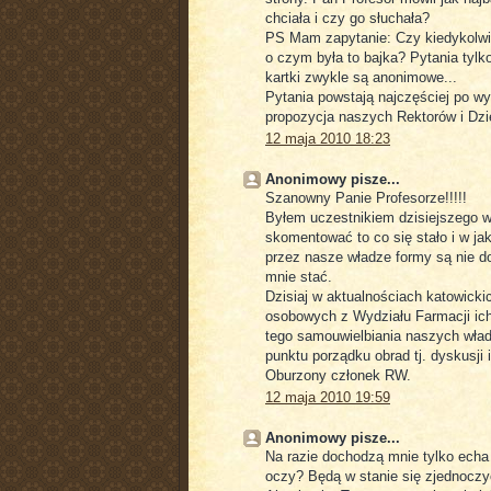
chciała i czy go słuchała?
PS Mam zapytanie: Czy kiedykolwie
o czym była to bajka? Pytania tylko
kartki zwykle są anonimowe...
Pytania powstają najczęściej po wy
propozycja naszych Rektorów i Dzi
12 maja 2010 18:23
Anonimowy pisze...
Szanowny Panie Profesorze!!!!!
Byłem uczestnikiem dzisiejszego w
skomentować to co się stało i w j
przez nasze władze formy są nie d
mnie stać.
Dzisiaj w aktualnościach katowick
osobowych z Wydziału Farmacji ich
tego samouwielbiania naszych wład
punktu porządku obrad tj. dyskusji
Oburzony członek RW.
12 maja 2010 19:59
Anonimowy pisze...
Na razie dochodzą mnie tylko echa
oczy? Będą w stanie się zjednoczyć