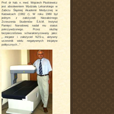
Prof. dr hab. n. med. Wojciech Pluskiewicz
jest absolwentem Wydziału Lekarskiego w
Zabrzu Śląskiej Akademii Medycznej w
Katowicach (1982 r). W roku 1980 był
jednym z założycieli Niezależnego
Zrzeszenia Studentów Ś.A.M. Instytut
Pamięci Narodowej nadał mu status
pokrzywdzonego. Przez służbę
bezpieczeństwa scharakteryzowany jako:
„...inicjator i założyciel NZS-u, aktywny
uczestnik wielu negatywnych inicjatyw
politycznych...”