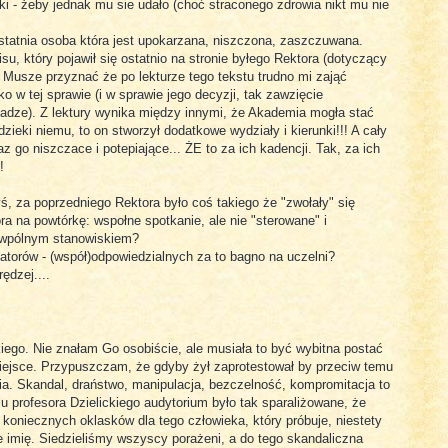
i - żeby jednak mu sie udało (choć straconego zdrowia nikt mu nie
ostatnia osoba która jest upokarzana, niszczona, zaszczuwana.
isu, który pojawił się ostatnio na stronie byłego Rektora (dotyczący
Musze przyznać że po lekturze tego tekstu trudno mi zająć
 w tej sprawie (i w sprawie jego decyzji, tak zawzięcie
dze). Z lektury wynika między innymi, że Akademia mogła stać
ieki niemu, to on stworzył dodatkowe wydziały i kierunki!!! A cały
az go niszczace i potepiające... ŻE to za ich kadencji. Tak, za ich
!
, za poprzedniego Rektora było coś takiego że "zwołały" się
 na powtórkę: wspołne spotkanie, ale nie "sterowane" i
wpólnym stanowiskiem?
torów - (współ)odpowiedzialnych za to bagno na uczelni?
ędzej....
kiego. Nie znałam Go osobiście, ale musiała to być wybitna postać
ejsce. Przypuszczam, że gdyby żył zaprotestował by przeciw temu
enia. Skandal, draństwo, manipulacja, bezczelność, kompromitacja to
 profesora Dzielickiego audytorium było tak sparaliżowane, że
 koniecznych oklasków dla tego człowieka, który próbuje, niestety
 imię. Siedzieliśmy wszyscy porażeni, a do tego skandaliczna