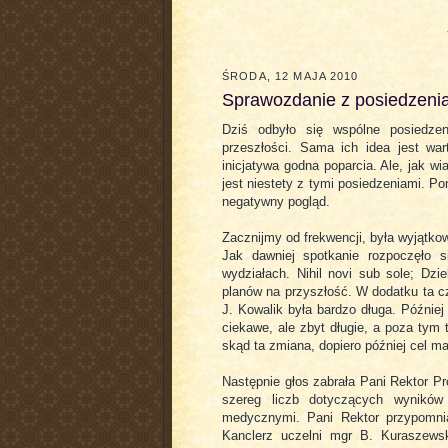
ŚRODA, 12 MAJA 2010
Sprawozdanie z posiedzeni
Dziś odbyło się wspólne posiedze
przeszłości. Sama ich idea jest war
inicjatywa godna poparcia. Ale, jak 
jest niestety z tymi posiedzeniami. Po
negatywny pogląd.
Zacznijmy od frekwencji, była wyjątko
Jak dawniej spotkanie rozpoczęło 
wydziałach. Nihil novi sub sole; Dz
planów na przyszłość. W dodatku ta cz
J. Kowalik była bardzo długa. Później
ciekawe, ale zbyt długie, a poza tym
skąd ta zmiana, dopiero później cel man
Następnie głos zabrała Pani Rektor Pr
szereg liczb dotyczących wyników
medycznymi. Pani Rektor przypomni
Kanclerz uczelni mgr B. Kuraszewsk