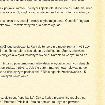
k po jakiejkolwiek RW były zajęcia dla studentów? Chyba nie, więc
 na kartkach?, zwykle są zapytania i na kartach i bezpośrednio, a
słuchaniu prezentacji i wtedy chyba maja sens. Obecnie "flagowa
ekanów" - to wpierw pytania, a potem wykład!
spólnego posiedzenia RW i do tej pory nie mogę zebrać myśli aby
aki sposób zostało to posiedzenie zakończone. Zaprezentowane
o przyjęcia w cywilizowanym świecie. Narazie to wszystko na co
ich tvp info poinformowano telewidzów o wycieku poufnych danych
 sprzedaży i użytku. Jak się zatem ma ten news telewizyjny do
z na dzisiejszym posiedzeniu? Dlaczego nie zrealizowano 4 i 5
 i wolnych wniosków?
 dzisiejszego "spotkania". Czy w końcu pracownicy przejrzą na
? Profesor Dzielicki - fatalna sprawa, tak być nie powinno.