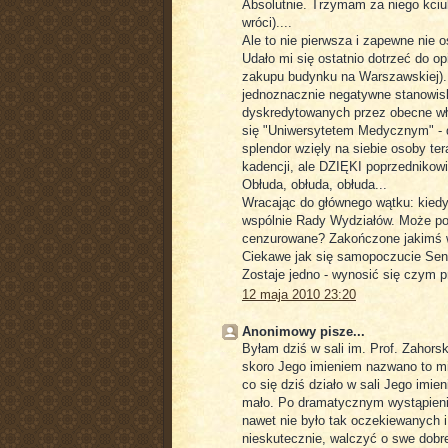
Absolutnie. Trzymam za niego kciuk
wróci)....
Ale to nie pierwsza i zapewne nie 
Udało mi się ostatnio dotrzeć do op
zakupu budynku na Warszawskiej). 
jednoznacznie negatywne stanowisko
dyskredytowanych przez obecne wła
się "Uniwersytetem Medycznym" - dz
splendor wzięly na siebie osoby ter
kadencji, ale DZIĘKI poprzednikowi
Obłuda, obłuda, obłuda...
Wracając do głównego wątku: kiedyś
wspólnie Rady Wydziałów. Może pora
cenzurowane? Zakończone jakimś 
Ciekawe jak się samopoczucie Sena
Zostaje jedno - wynosić się czym pr
12 maja 2010 23:20
Anonimowy pisze...
Byłam dziś w sali im. Prof. Zahors
skoro Jego imieniem nazwano to mi
co się dziś działo w sali Jego imi
mało. Po dramatycznym wystąpieniu
nawet nie było tak oczekiewanych i
nieskutecznie, walczyć o swe dobre