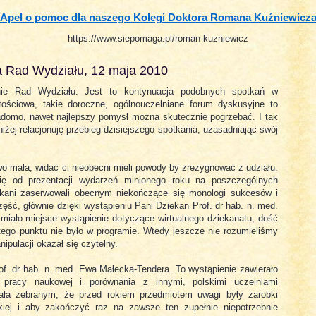
Apel o pomoc dla naszego Kolegi Doktora Romana Kuźniewicz
https://www.siepomaga.pl/roman-kuzniewicz
a Rad Wydziału, 12 maja 2010
nie Rad Wydziału. Jest to kontynuacja podobnych spotkań w
tościowa, takie doroczne, ogólnouczelniane forum dyskusyjne to
wiadomo, nawet najlepszy pomysł można skutecznie pogrzebać. I tak
niżej relacjonuję przebieg dzisiejszego spotkania, uzasadniając swój
wo mała, widać ci nieobecni mieli powody by zrezygnować z udziału.
się od prezentacji wydarzeń minionego roku na poszczególnych
iekani zaserwowali obecnym niekończące się monologi sukcesów i
ęść, głównie dzięki wystąpieniu Pani Dziekan Prof. dr hab. n. med.
 miało miejsce wystąpienie dotyczące wirtualnego dziekanatu, dość
 tego punktu nie było w programie. Wtedy jeszcze nie rozumieliśmy
ipulacji okazał się czytelny.
of. dr hab. n. med. Ewa Małecka-Tendera. To wystąpienie zawierało
 pracy naukowej i porównania z innymi, polskimi uczelniami
ała zebranym, że przed rokiem przedmiotem uwagi były zarobki
iej i aby zakończyć raz na zawsze ten zupełnie niepotrzebnie