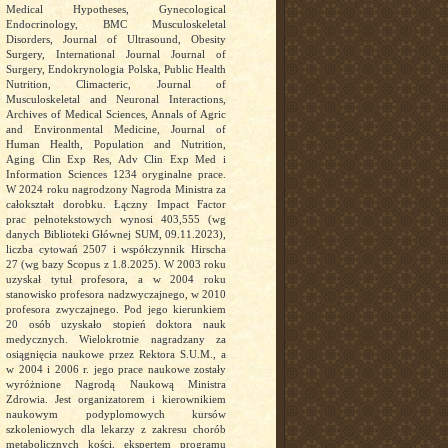
Medical Hypotheses, Gynecological
Endocrinology, BMC Musculoskeletal
Disorders, Journal of Ultrasound, Obesity
Surgery, International Journal Journal of
Surgery, Endokrynologia Polska, Public Health
Nutrition, Climacteric, Journal of
Musculoskeletal and Neuronal Interactions,
Archives of Medical Sciences, Annals of Agric
and Environmental Medicine, Journal of
Human Health, Population and Nutrition,
Aging Clin Exp Res, Adv Clin Exp Med i
Information Sciences 1234 oryginalne prace.
W 2024 roku nagrodzony Nagroda Ministra za
całokształt dorobku. Łączny Impact Factor
prac pełnotekstowych wynosi 403,555 (wg
danych Biblioteki Głównej SUM, 09.11.2023),
liczba cytowań 2507 i współczynnik Hirscha
27 (wg bazy Scopus z 1.8.2025). W 2003 roku
uzyskał tytuł profesora, a w 2004 roku
stanowisko profesora nadzwyczajnego, w 2010
profesora zwyczajnego. Pod jego kierunkiem
20 osób uzyskało stopień doktora nauk
medycznych. Wielokrotnie nagradzany za
osiągnięcia naukowe przez Rektora S.U.M., a
w 2004 i 2006 r. jego prace naukowe zostały
wyróżnione Nagrodą Naukową Ministra
Zdrowia. Jest organizatorem i kierownikiem
naukowym podyplomowych kursów
szkoleniowych dla lekarzy z zakresu chorób
metabolicznych kości, ekspertem programu