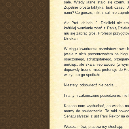
salę. Wtedy jasne stało się czemu sł
Zupełnie prosta taktyka, brak czasu.
nami? Co gorsze, nikt z sali nie zaprot
Ale Prof. dr hab. J. Dzielicki nie z
krótkiej wymianie zdań z Panią Dzieka
mu się zabrać głos. Profesor przygoto
Dziekan.
W ciągu kwadransa przedstawił swe l
(wiele z nich prezentowałem na blog
osaczonego, zdruzgotanego, przegra
uniknąć, ale skala nieprawości (w wym
doprawdy trudno mieć pretensje do Pro
wszystko go spotkało.
Niestety, odpowiedź nie padła…
I na tym zakończono posiedzenie, nie 
Kazano nam wysłuchać, co władza ma 
mamy do powiedzenia. To taki nowo
Senatu słyszeli z ust Pani Rektor na 
Władza mówi, pracownicy słuchają.