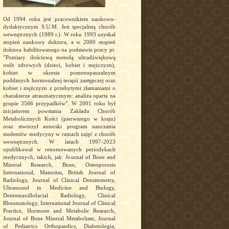
Od 1994 roku jest pracownikiem naukowo-
dydaktycznym S.U.M. Jest specjalistą chorób
wewnętrznych (1989 r.). W roku 1993 uzyskał
stopień naukowy doktora, a w 2000 stopień
doktora habilitowanego na podstawie pracy pt.
”Pomiary ilościową metodą ultradźwiękową
osób zdrowych (dzieci, kobiet i mężczyzn),
kobiet w okresie pomenopauzalnym
poddanych hormonalnej terapii zastępczej oraz
kobiet i mężczyzn z przebytymi złamaniami o
charakterze atraumatycznym: analiza oparta na
grupie 3566 przypadków”. W 2001 roku był
inicjatorem powstania Zakładu Chorób
Metabolicznych Kości (pierwszego w kraju)
oraz stworzył autorski program nauczania
studentów medycyny w ramach zajęć z chorób
wewnętrznych. W latach 1997-2023
opublikował w renomowanych periodykach
medycznych, takich, jak: Journal of Bone and
Mineral Research, Bone, Osteoporosis
International, Maturitas, British Journal of
Radiology, Journal of Clinical Densitometry,
Ultrasound in Medicine and Biology,
Dentomaxillofacial Radiology, Clinical
Rheumatology, International Journal of Clinical
Practice, Hormone and Metabolic Research,
Journal of Bone Mineral Metabolism, Journal
of Pediatrics Orthopaedics, Diabetologia,