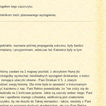
stąpiłem tego zaszczytu.
telnikom treść planowanego wystąpienia.
pektakle, nazwane później propagandą sukcesu, były bardzo
pamiętamy i przypominam, wówczas też Katowice były w tym
liśmy zwołani na 1 majowy pochód, z okrzykiem Hurra (to
lickiego)by wysłuchać nieskładnych wystąpień dziekanów, o treści
 żenujące utarczki słowne - Pani Dziekan V.S. z starym
edzieć swoją historię. Dla mnie była to opowieść o koszmarnym
ć każdemu z nas. Pani Rektor powiedziała, że "nie zniży się do
iedziała na 1 końcowe pytanie: Jakie są zarzuty wobec niego. Pani
nie i upodlenie starego człowieka, wielkością jest znalezienie
zybko, by nie doszło do Takiej nienawiści - także, niestety z Pani
bardziej na poziomie dyskusji akademickiej, ale czy Pani Rektor