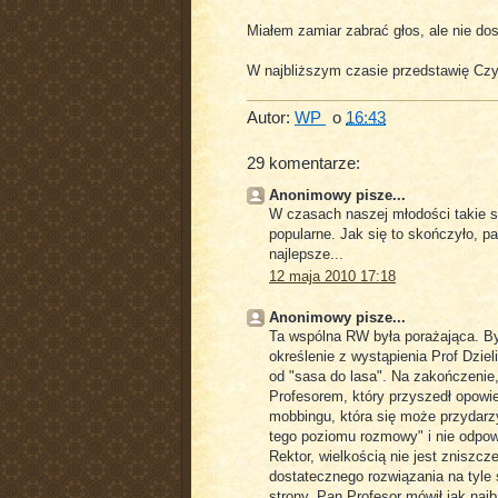
Miałem zamiar zabrać głos, ale nie do
W najbliższym czasie przedstawię Czy
Autor:
WP
o
16:43
29 komentarze:
Anonimowy pisze...
W czasach naszej młodości takie s
popularne. Jak się to skończyło, 
najlepsze...
12 maja 2010 17:18
Anonimowy pisze...
Ta wspólna RW była porażająca. By
określenie z wystąpienia Prof Dzie
od "sasa do lasa". Na zakończenie,
Profesorem, który przyszedł opowi
mobbingu, która się może przydarzy
tego poziomu rozmowy" i nie odpow
Rektor, wielkością nie jest zniszcze
dostatecznego rozwiązania na tyle s
strony. Pan Profesor mówił jak naj