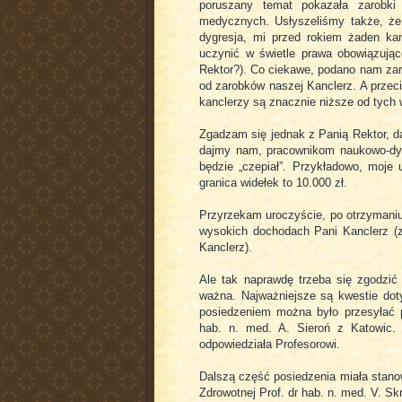
poruszany temat pokazała zarobki
medycznych. Usłyszeliśmy także, że
dygresja, mi przed rokiem żaden ka
uczynić w świetle prawa obowiązują
Rektor?). Co ciekawe, podano nam zarob
od zarobków naszej Kanclerz. A przeci
kanclerzy są znacznie niższe od tych
Zgadzam się jednak z Panią Rektor, d
dajmy nam, pracownikom naukowo-dyd
będzie „czepiał”. Przykładowo, moje 
granica widełek to 10.000 zł.
Przyrzekam uroczyście, po otrzymaniu 
wysokich dochodach Pani Kanclerz (zg
Kanclerz).
Ale tak naprawdę trzeba się zgodzić
ważna. Najważniejsze są kwestie dotyc
posiedzeniem można było przesyłać py
hab. n. med. A. Sieroń z Katowic. 
odpowiedziała Profesorowi.
Dalszą część posiedzenia miała stano
Zdrowotnej Prof. dr hab. n. med. V. S