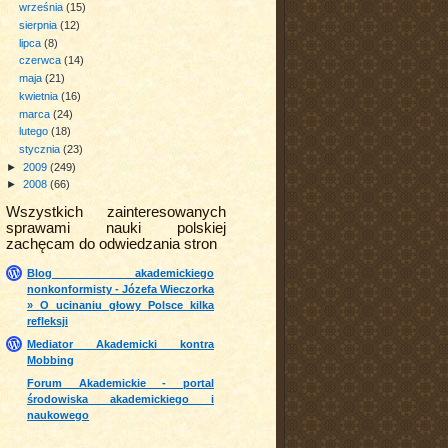
września
(15)
sierpnia
(12)
lipca
(8)
czerwca
(14)
maja
(21)
kwietnia
(16)
marca
(24)
lutego
(18)
stycznia
(23)
►
2009
(249)
►
2008
(66)
Wszystkich zainteresowanych
sprawami nauki polskiej
zachęcam do odwiedzania stron
Blog akademickiego
nonkonformisty - Józefa Wieczorka
» O ucinaniu głowy Polsce kilka
refleksji
Mediator Akademicki kontra
Mobbing
Forum Akademickie - portal
środowiska akademickiego i
naukowego