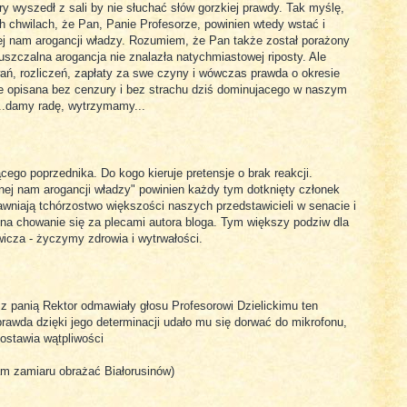
ry wyszedł z sali by nie słuchać słów gorzkiej prawdy. Tak myślę,
h chwilach, że Pan, Panie Profesorze, powinien wtedy wstać i
j nam arogancji władzy. Rozumiem, że Pan także został porażony
szczalna arogancja nie znalazła natychmiastowej riposty. Ale
ań, rozliczeń, zapłaty za swe czyny i wówczas prawda o okresie
e opisana bez cenzury i bez strachu dziś dominujacego w naszym
e...damy radę, wytrzymamy...
cego poprzednika. Do kogo kieruje pretensje o brak reakcji.
ej nam arogancji władzy" powinien każdy tym dotknięty członek
jawniają tchórzostwo większości naszych przedstawicieli w senacie i
 na chowanie się za plecami autora bloga. Tym większy podziw dla
ewicza - życzymy zdrowia i wytrwałości.
z panią Rektor odmawiały głosu Profesorowi Dzielickimu ten
rawda dzięki jego determinacji udało mu się dorwać do mikrofonu,
zostawia wątpliwości
mam zamiaru obrażać Białorusinów)