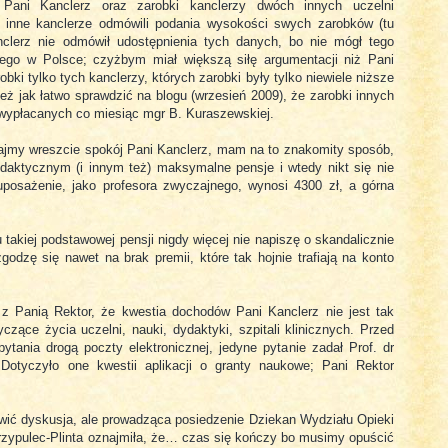
 Pani Kanclerz oraz zarobki kanclerzy dwóch innych uczelni
 inne kanclerze odmówili podania wysokości swych zarobków (tu
nclerz nie odmówił udostępnienia tych danych, bo nie mógł tego
cego w Polsce; czyżbym miał większą siłę argumentacji niż Pani
ki tylko tych kanclerzy, których zarobki były tylko niewiele niższe
eż jak łatwo sprawdzić na blogu (wrzesień 2009), że zarobki innych
 wypłacanych co miesiąc mgr B. Kuraszewskiej.
ajmy wreszcie spokój Pani Kanclerz, mam na to znakomity sposób,
aktycznym (i innym też) maksymalne pensje i wtedy nikt się nie
uposażenie, jako profesora zwyczajnego, wynosi 4300 zł, a górna
takiej podstawowej pensji nigdy więcej nie napiszę o skandalicznie
odzę się nawet na brak premii, które tak hojnie trafiają na konto
 z Panią Rektor, że kwestia dochodów Pani Kanclerz nie jest tak
zące życia uczelni, nauki, dydaktyki, szpitali klinicznych. Przed
tania drogą poczty elektronicznej, jedyne pytanie zadał Prof. dr
Dotyczyło one kwestii aplikacji o granty naukowe; Pani Rektor
wić dyskusja, ale prowadząca posiedzenie Dziekan Wydziału Opieki
krzypulec-Plinta oznajmiła, że… czas się kończy bo musimy opuścić