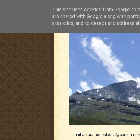
This site uses cookies from Google to de
are shared with Google along with perfo
statistics, and to detect and address a
pluskiewicz.blogspot
E-mail autora: osteolesna@poczta.onet