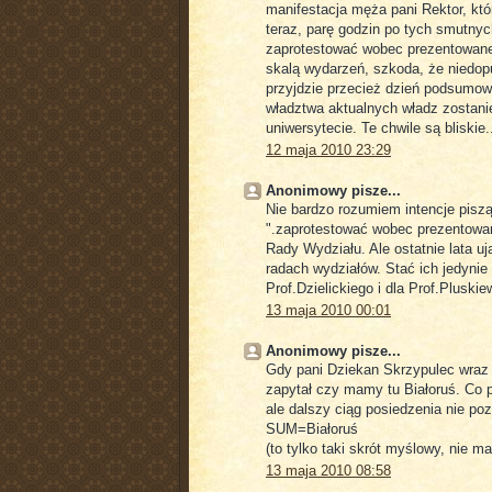
manifestacja męża pani Rektor, któ
teraz, parę godzin po tych smutnyc
zaprotestować wobec prezentowane
skalą wydarzeń, szkoda, że niedopu
przyjdzie przecież dzień podsumow
władztwa aktualnych władz zostani
uniwersytecie. Te chwile są bliski
12 maja 2010 23:29
Anonimowy pisze...
Nie bardzo rozumiem intencje piszą
".zaprotestować wobec prezentowan
Rady Wydziału. Ale ostatnie lata u
radach wydziałów. Stać ich jedynie
Prof.Dzielickiego i dla Prof.Pluski
13 maja 2010 00:01
Anonimowy pisze...
Gdy pani Dziekan Skrzypulec wraz 
zapytał czy mamy tu Białoruś. Co p
ale dalszy ciąg posiedzenia nie po
SUM=Białoruś
(to tylko taki skrót myślowy, nie 
13 maja 2010 08:58