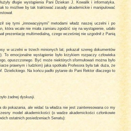
użyły długie wystąpienia Pani Dziekan J. Kowalik i informatyka.
 Jak to możliwe by tak traktować zasady akademickie i manipulować
estował.
raził się tymi „innowacyjnymi” metodami władz naszej uczelni i po
n, która wcale nie miała zamiaru zgodzić się na wystąpienie, udało
wał prezentację multimedialną, czego wcześniej nie uzgodnił z Panią
osy w uczelni w trzech minionych lat; pokazał szereg dokumentów
u). To emocjonalne wystąpienie było krzykiem rozpaczy człowieka
nego, opuszczonego. Być może niektórych sformułowań można było
iarze prawnym i ludzkim) jaka spotkała Profesora była tak duża, że
f. Dzielickiego. Na końcu padło pytanie do Pani Rektor dlaczego to
było żadnej dyskusji.
do pokazania, ale widać ta władza nie jest zainteresowana co my
czesny model akademickości (o wadze akademickości członkowie
dwóch ostatnich posiedzeniach Senatu):