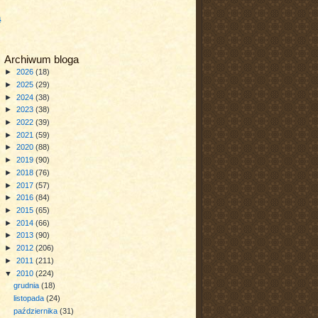
a
Archiwum bloga
►
2026
(18)
►
2025
(29)
►
2024
(38)
►
2023
(38)
►
2022
(39)
►
2021
(59)
►
2020
(88)
►
2019
(90)
►
2018
(76)
►
2017
(57)
►
2016
(84)
►
2015
(65)
►
2014
(66)
►
2013
(90)
►
2012
(206)
►
2011
(211)
▼
2010
(224)
grudnia
(18)
listopada
(24)
października
(31)