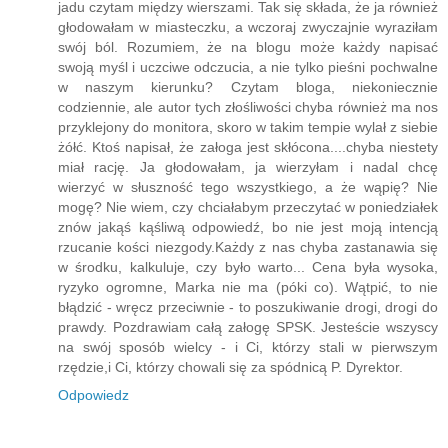
jadu czytam między wierszami. Tak się składa, że ja również
głodowałam w miasteczku, a wczoraj zwyczajnie wyraziłam
swój ból. Rozumiem, że na blogu może każdy napisać
swoją myśl i uczciwe odczucia, a nie tylko pieśni pochwalne
w naszym kierunku? Czytam bloga, niekoniecznie
codziennie, ale autor tych złośliwości chyba również ma nos
przyklejony do monitora, skoro w takim tempie wylał z siebie
żółć. Ktoś napisał, że załoga jest skłócona....chyba niestety
miał rację. Ja głodowałam, ja wierzyłam i nadal chcę
wierzyć w słuszność tego wszystkiego, a że wąpię? Nie
mogę? Nie wiem, czy chciałabym przeczytać w poniedziałek
znów jakąś kąśliwą odpowiedź, bo nie jest moją intencją
rzucanie kości niezgody.Każdy z nas chyba zastanawia się
w środku, kalkuluje, czy było warto... Cena była wysoka,
ryzyko ogromne, Marka nie ma (póki co). Wątpić, to nie
błądzić - wręcz przeciwnie - to poszukiwanie drogi, drogi do
prawdy. Pozdrawiam całą załogę SPSK. Jesteście wszyscy
na swój sposób wielcy - i Ci, którzy stali w pierwszym
rzędzie,i Ci, którzy chowali się za spódnicą P. Dyrektor.
Odpowiedz