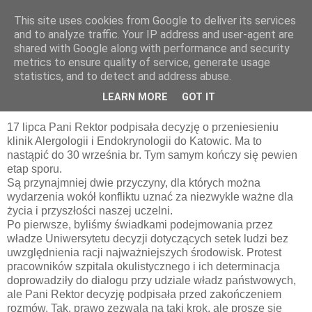
This site uses cookies from Google to deliver its services
pluskiewicz.blogspot.com
and to analyze traffic. Your IP address and user-agent are
shared with Google along with performance and security
metrics to ensure quality of service, generate usage
statistics, and to detect and address abuse.
środa, 22 lipca 2009
Najsmutniejszy wpis na tym blogu
LEARN MORE
GOT IT
17 lipca Pani Rektor podpisała decyzję o przeniesieniu
klinik Alergologii i Endokrynologii do Katowic. Ma to
nastąpić do 30 września br. Tym samym kończy się pewien
etap sporu.
Są przynajmniej dwie przyczyny, dla których można
wydarzenia wokół konfliktu uznać za niezwykle ważne dla
życia i przyszłości naszej uczelni.
Po pierwsze, byliśmy świadkami podejmowania przez
władze Uniwersytetu decyzji dotyczących setek ludzi bez
uwzględnienia racji najważniejszych środowisk. Protest
pracowników szpitala okulistycznego i ich determinacja
doprowadziły do dialogu przy udziale władz państwowych,
ale Pani Rektor decyzję podpisała przed zakończeniem
rozmów. Tak, prawo zezwala na taki krok, ale proszę się