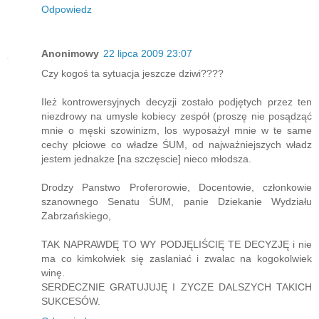
Odpowiedz
Anonimowy
22 lipca 2009 23:07
Czy kogoś ta sytuacja jeszcze dziwi????
Ileż kontrowersyjnych decyzji zostało podjętych przez ten
niezdrowy na umysle kobiecy zespół (proszę nie posądząć
mnie o męski szowinizm, los wyposażył mnie w te same
cechy płciowe co władze ŚUM, od najważniejszych władz
jestem jednakze [na szczęscie] nieco młodsza.
Drodzy Panstwo Proferorowie, Docentowie, członkowie
szanownego Senatu ŚUM, panie Dziekanie Wydziału
Zabrzańskiego,
TAK NAPRAWDĘ TO WY PODJĘLIŚCIĘ TE DECYZJĘ i nie
ma co kimkolwiek się zaslaniać i zwalac na kogokolwiek
winę.
SERDECZNIE GRATUJUJĘ I ZYCZE DALSZYCH TAKICH
SUKCESÓW.