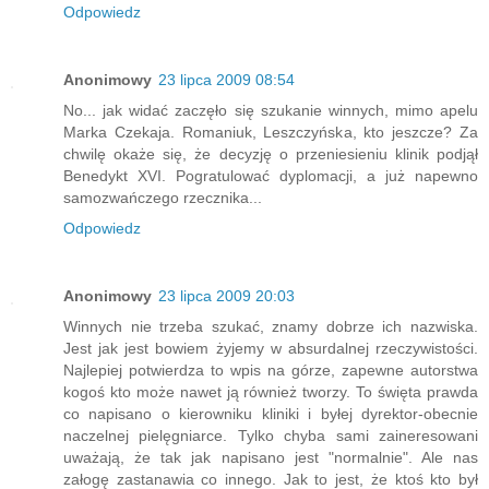
Odpowiedz
Anonimowy
23 lipca 2009 08:54
No... jak widać zaczęło się szukanie winnych, mimo apelu
Marka Czekaja. Romaniuk, Leszczyńska, kto jeszcze? Za
chwilę okaże się, że decyzję o przeniesieniu klinik podjął
Benedykt XVI. Pogratulować dyplomacji, a już napewno
samozwańczego rzecznika...
Odpowiedz
Anonimowy
23 lipca 2009 20:03
Winnych nie trzeba szukać, znamy dobrze ich nazwiska.
Jest jak jest bowiem żyjemy w absurdalnej rzeczywistości.
Najlepiej potwierdza to wpis na górze, zapewne autorstwa
kogoś kto może nawet ją również tworzy. To święta prawda
co napisano o kierowniku kliniki i byłej dyrektor-obecnie
naczelnej pielęgniarce. Tylko chyba sami zaineresowani
uważają, że tak jak napisano jest "normalnie". Ale nas
załogę zastanawia co innego. Jak to jest, że ktoś kto był