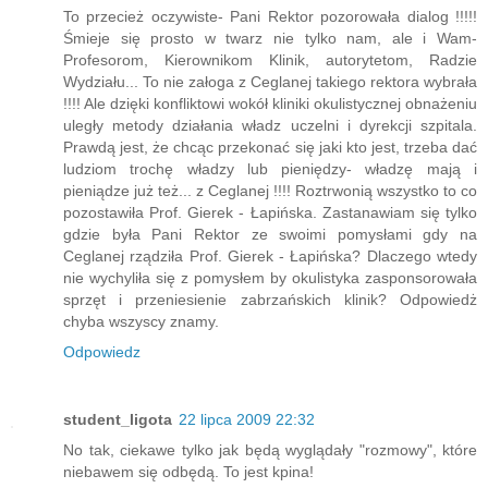
To przecież oczywiste- Pani Rektor pozorowała dialog !!!!!
Śmieje się prosto w twarz nie tylko nam, ale i Wam-
Profesorom, Kierownikom Klinik, autorytetom, Radzie
Wydziału... To nie załoga z Ceglanej takiego rektora wybrała
!!!! Ale dzięki konfliktowi wokół kliniki okulistycznej obnażeniu
uległy metody działania władz uczelni i dyrekcji szpitala.
Prawdą jest, że chcąc przekonać się jaki kto jest, trzeba dać
ludziom trochę władzy lub pieniędzy- władzę mają i
pieniądze już też... z Ceglanej !!!! Roztrwonią wszystko to co
pozostawiła Prof. Gierek - Łapińska. Zastanawiam się tylko
gdzie była Pani Rektor ze swoimi pomysłami gdy na
Ceglanej rządziła Prof. Gierek - Łapińska? Dlaczego wtedy
nie wychyliła się z pomysłem by okulistyka zasponsorowała
sprzęt i przeniesienie zabrzańskich klinik? Odpowiedż
chyba wszyscy znamy.
Odpowiedz
student_ligota
22 lipca 2009 22:32
No tak, ciekawe tylko jak będą wyglądały "rozmowy", które
niebawem się odbędą. To jest kpina!