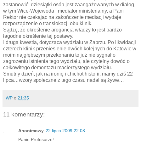
zastanowić: dziesiątki osób jest zaangażowanych w dialog,
w tym Wice-Wojewoda i mediator ministerialny, a Pani
Rektor nie czekając na zakończenie mediacji wydaje
rozporządzenie o translokacji obu klinik.
Sądzę, że określenie arogancja władzy to jest bardzo
łagodne określenie tej postawy.
I druga kwestia, dotycząca wydziału w Zabrzu. Po likwidacji
czterech klinik przeniesienie dwóch kolejnych do Katowic w
moim najgłębszym przekonaniu to już nie sygnał o
zagrożeniu istnienia tego wydziału, ale czytelny dowód o
całkowitego demontażu macierzystego wydziału.
Smutny dzień, jak na ironię i chichot historii, mamy dziś 22
lipca…wzory społeczne z tego czasu nadal są żywe…
WP
o
21:35
11 komentarzy:
Anonimowy
22 lipca 2009 22:08
Panie Profesorze!