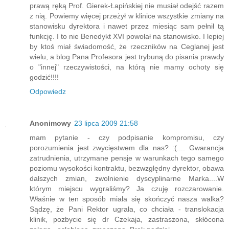
prawą ręką Prof. Gierek-Łapińskiej nie musiał odejść razem
z nią. Powiemy więcej przeżył w klinice wszystkie zmiany na
stanowisku dyrektora i nawet przez miesiąc sam pełnił tą
funkcję. I to nie Benedykt XVI powołał na stanowisko. I lepiej
by ktoś miał świadomość, że rzeczników na Ceglanej jest
wielu, a blog Pana Profesora jest trybuną do pisania prawdy
o "innej" rzeczywistości, na którą nie mamy ochoty się
godzić!!!!
Odpowiedz
Anonimowy
23 lipca 2009 21:58
mam pytanie - czy podpisanie kompromisu, czy
porozumienia jest zwycięstwem dla nas? :(.... Gwarancja
zatrudnienia, utrzymane pensje w warunkach tego samego
poziomu wysokości kontraktu, bezwzględny dyrektor, obawa
dalszych zmian, zwolnienie dyscyplinarne Marka....W
którym miejscu wygraliśmy? Ja czuję rozczarowanie.
Właśnie w ten sposób miała się skończyć nasza walka?
Sądzę, że Pani Rektor ugrała, co chciała - translokacja
klinik, pozbycie się dr Czekaja, zastraszona, skłócona