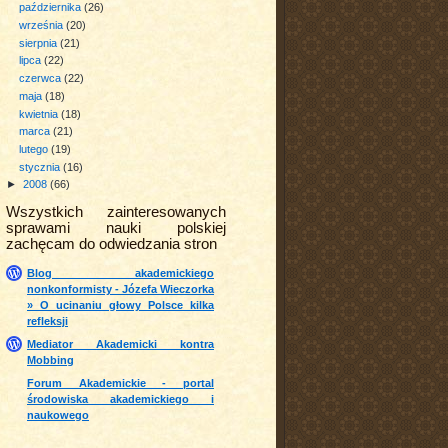
października
(26)
września
(20)
sierpnia
(21)
lipca
(22)
czerwca
(22)
maja
(18)
kwietnia
(18)
marca
(21)
lutego
(19)
stycznia
(16)
►
2008
(66)
Wszystkich zainteresowanych
sprawami nauki polskiej
zachęcam do odwiedzania stron
Blog akademickiego
nonkonformisty - Józefa Wieczorka
» O ucinaniu głowy Polsce kilka
refleksji
Mediator Akademicki kontra
Mobbing
Forum Akademickie - portal
środowiska akademickiego i
naukowego