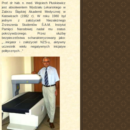
Prof. dr hab. n. med. Wojciech Pluskiewicz
jest absolwentem Wydziału Lekarskiego w
Zabrzu Śląskiej Akademii Medycznej w
Katowicach (1982 r). W roku 1980 był
jednym z założycieli Niezależnego
Zrzeszenia Studentów Ś.A.M. Instytut
Pamięci Narodowej nadał mu status
pokrzywdzonego. Przez służbę
bezpieczeństwa scharakteryzowany jako:
„...inicjator i założyciel NZS-u, aktywny
uczestnik wielu negatywnych inicjatyw
politycznych...”