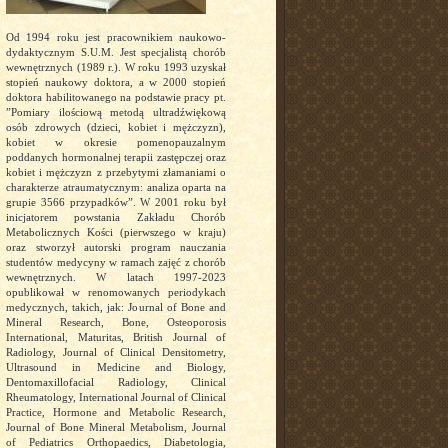
Od 1994 roku jest pracownikiem naukowo-
dydaktycznym S.U.M. Jest specjalistą chorób
wewnętrznych (1989 r.). W roku 1993 uzyskał
stopień naukowy doktora, a w 2000 stopień
doktora habilitowanego na podstawie pracy pt.
”Pomiary ilościową metodą ultradźwiękową
osób zdrowych (dzieci, kobiet i mężczyzn),
kobiet w okresie pomenopauzalnym
poddanych hormonalnej terapii zastępczej oraz
kobiet i mężczyzn z przebytymi złamaniami o
charakterze atraumatycznym: analiza oparta na
grupie 3566 przypadków”. W 2001 roku był
inicjatorem powstania Zakładu Chorób
Metabolicznych Kości (pierwszego w kraju)
oraz stworzył autorski program nauczania
studentów medycyny w ramach zajęć z chorób
wewnętrznych. W latach 1997-2023
opublikował w renomowanych periodykach
medycznych, takich, jak: Journal of Bone and
Mineral Research, Bone, Osteoporosis
International, Maturitas, British Journal of
Radiology, Journal of Clinical Densitometry,
Ultrasound in Medicine and Biology,
Dentomaxillofacial Radiology, Clinical
Rheumatology, International Journal of Clinical
Practice, Hormone and Metabolic Research,
Journal of Bone Mineral Metabolism, Journal
of Pediatrics Orthopaedics, Diabetologia,