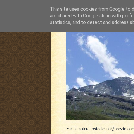
This site uses cookies from Google to de
are shared with Google along with perfo
statistics, and to detect and address a
pluskiewicz.blogspot
E-mail autora: osteolesna@poczta.onet