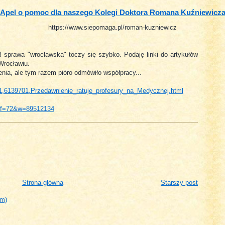
Apel o pomoc dla naszego Kolegi Doktora Romana Kuźniewicz
https://www.siepomaga.pl/roman-kuzniewicz
r! sprawa "wrocławska" toczy się szybko. Podaję linki do artykułów
Wrocławiu.
a, ale tym razem pióro odmówiło współpracy...
751,6139701,Przedawnienie_ratuje_profesury_na_Medycznej.html
ml?f=72&w=89512134
Strona główna
Starszy post
om)