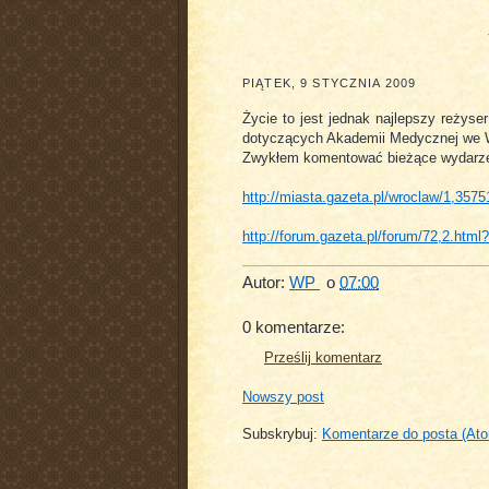
PIĄTEK, 9 STYCZNIA 2009
Życie to jest jednak najlepszy reżyse
dotyczących Akademii Medycznej we 
Zwykłem komentować bieżące wydarzeni
http://miasta.gazeta.pl/wroclaw/1,35
http://forum.gazeta.pl/forum/72,2.ht
Autor:
WP
o
07:00
0 komentarze:
Prześlij komentarz
Nowszy post
Subskrybuj:
Komentarze do posta (At