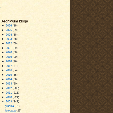
a
Archiwum bloga
►
2026
(18)
►
2025
(29)
►
2024
(38)
►
2023
(38)
►
2022
(39)
►
2021
(59)
►
2020
(88)
►
2019
(90)
►
2018
(76)
►
2017
(57)
►
2016
(84)
►
2015
(65)
►
2014
(66)
►
2013
(90)
►
2012
(206)
►
2011
(211)
►
2010
(224)
▼
2009
(249)
grudnia
(21)
listopada
(25)