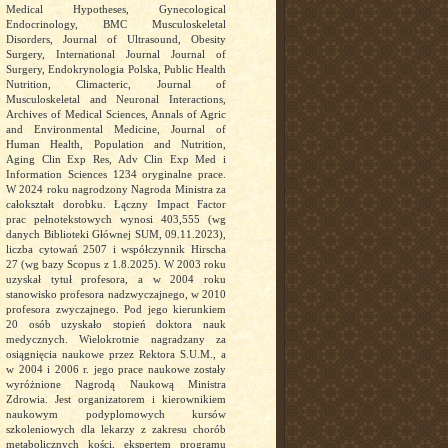
Medical Hypotheses, Gynecological
Endocrinology, BMC Musculoskeletal
Disorders, Journal of Ultrasound, Obesity
Surgery, International Journal Journal of
Surgery, Endokrynologia Polska, Public Health
Nutrition, Climacteric, Journal of
Musculoskeletal and Neuronal Interactions,
Archives of Medical Sciences, Annals of Agric
and Environmental Medicine, Journal of
Human Health, Population and Nutrition,
Aging Clin Exp Res, Adv Clin Exp Med i
Information Sciences 1234 oryginalne prace.
W 2024 roku nagrodzony Nagroda Ministra za
całokształt dorobku. Łączny Impact Factor
prac pełnotekstowych wynosi 403,555 (wg
danych Biblioteki Głównej SUM, 09.11.2023),
liczba cytowań 2507 i współczynnik Hirscha
27 (wg bazy Scopus z 1.8.2025). W 2003 roku
uzyskał tytuł profesora, a w 2004 roku
stanowisko profesora nadzwyczajnego, w 2010
profesora zwyczajnego. Pod jego kierunkiem
20 osób uzyskało stopień doktora nauk
medycznych. Wielokrotnie nagradzany za
osiągnięcia naukowe przez Rektora S.U.M., a
w 2004 i 2006 r. jego prace naukowe zostały
wyróżnione Nagrodą Naukową Ministra
Zdrowia. Jest organizatorem i kierownikiem
naukowym podyplomowych kursów
szkoleniowych dla lekarzy z zakresu chorób
metabolicznych kości, ekspertem programu