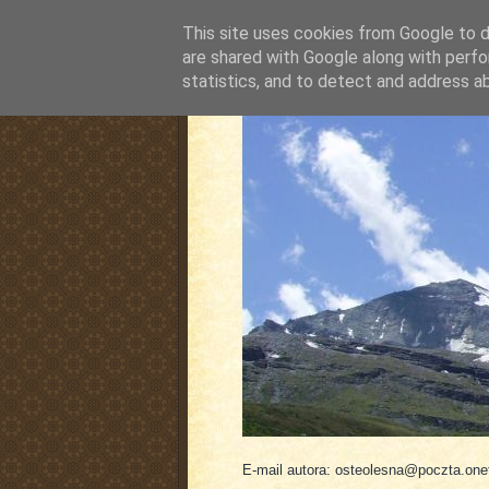
This site uses cookies from Google to de
are shared with Google along with perfo
statistics, and to detect and address a
pluskiewicz.blogspot
E-mail autora: osteolesna@poczta.onet