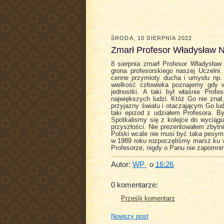
ŚRODA, 10 SIERPNIA 2022
Zmarł Profesor Władysław N
8 sierpnia zmarł Profesor Władysław
grona profesorskiego naszej Uczelni
cenne przymioty ducha i umysłu np. 
wielkość człowieka poznajemy gdy w
jednostki. A taki był właśnie Prof
największych ludzi. Któż Go nie znał
przyjazny światu i otaczającym Go lu
taki epizod z udziałem Profesora. B
Spotkalismy się z kolejce do wyciągu
przyszłości. Nie prezentowałem zbytn
Polski wcale nie musi być taka pesymi
w 1989 roku rozpoczęliśmy marsz ku w
Profesorze, nigdy o Panu nie zapomni
Autor:
WP
o
16:26
0 komentarze:
Prześlij komentarz
Nowszy post