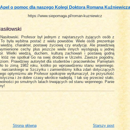
Apel o pomoc dla naszego Kolegi Doktora Romana Kuźniewicz
https://www.siepomaga.pl/roman-kuzniewicz
asiłowski
 Nasiłowski. Profesor był jednym z najstarszych żyjących osób z
. To była wybitna postać z wielu powodów. Wiele osób prezentuje
wiedzę, charakter, postawę życiową czy erudycję. Ale prawdziwą
ymienione cechy plus jeszcze wiele innych występują u jednej
esor. Wielki wiedzą, duchem, kulturą zachowań i postawą godną
, któż nie spotkał Go na swej drodze w Uczelni. Zawsze pogodny,
dziom. Prawdziwy autorytet dla studentów i pracowników. Pamiętam
yło to zimą 1982 roku, krótko po wproawdzeniu stanu wojennego.
 narciarskiego w Szczyrku i zamieniliśmy kilka zdań dotyczących
iego optymizmu ale Profesor spokojnie wytłumaczył, że przyszłość
styczna i że dobre czasy wkrótce nadejdą. I tak się przecież stało,
olności po smutnych latach trwających od stanu wojennego. Panie
my!
Strona główna
Starszy post