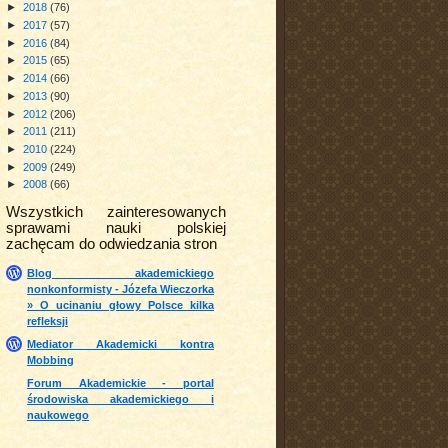
►
2018
(76)
►
2017
(57)
►
2016
(84)
►
2015
(65)
►
2014
(66)
►
2013
(90)
►
2012
(206)
►
2011
(211)
►
2010
(224)
►
2009
(249)
►
2008
(66)
Wszystkich zainteresowanych
sprawami nauki polskiej
zachęcam do odwiedzania stron
Blog akademickiego
nonkonformisty - Józefa Wieczorka
» O ucinaniu głowy Polsce kilka
refleksji
Mediator Akademicki kontra
Mobbing
Forum Akademickie - portal
środowiska akademickiego i
naukowego