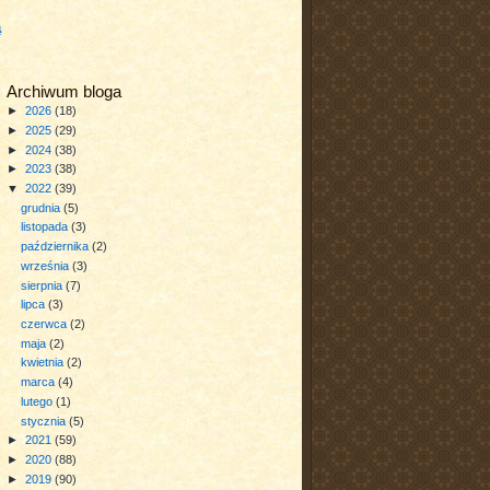
a
Archiwum bloga
►
2026
(18)
►
2025
(29)
►
2024
(38)
►
2023
(38)
▼
2022
(39)
grudnia
(5)
listopada
(3)
października
(2)
września
(3)
sierpnia
(7)
lipca
(3)
czerwca
(2)
maja
(2)
kwietnia
(2)
marca
(4)
lutego
(1)
stycznia
(5)
►
2021
(59)
►
2020
(88)
►
2019
(90)