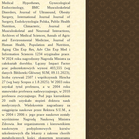
Medical Hypotheses, Gynecological
Endocrinology, BMC Musculoskeletal
Disorders, Journal of Ultrasound, Obesity
Surgery, International Journal Journal of
Surgery, Endokrynologia Polska, Public Health
Nutrition, Climacteric, Journal of
Musculoskeletal and Neuronal Interactions,
Archives of Medical Sciences, Annals of Agric
and Environmental Medicine, Journal of
Human Health, Population and Nutrition,
Aging Clin Exp Res, Adv Clin Exp Med i
Information Sciences 1234 oryginalne prace.
W 2024 roku nagrodzony Nagroda Ministra za
całokształt dorobku. Łączny Impact Factor
prac pełnotekstowych wynosi 403,555 (wg
danych Biblioteki Głównej SUM, 09.11.2023),
liczba cytowań 2507 i współczynnik Hirscha
27 (wg bazy Scopus z 1.8.2025). W 2003 roku
uzyskał tytuł profesora, a w 2004 roku
stanowisko profesora nadzwyczajnego, w 2010
profesora zwyczajnego. Pod jego kierunkiem
20 osób uzyskało stopień doktora nauk
medycznych. Wielokrotnie nagradzany za
osiągnięcia naukowe przez Rektora S.U.M., a
w 2004 i 2006 r. jego prace naukowe zostały
wyróżnione Nagrodą Naukową Ministra
Zdrowia. Jest organizatorem i kierownikiem
naukowym podyplomowych kursów
szkoleniowych dla lekarzy z zakresu chorób
metabolicznych kości, ekspertem programu