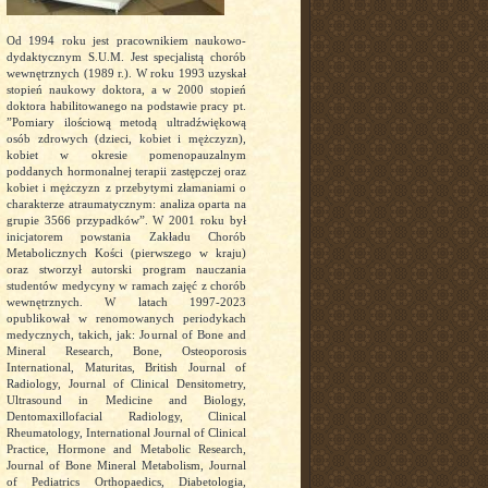
Od 1994 roku jest pracownikiem naukowo-
dydaktycznym S.U.M. Jest specjalistą chorób
wewnętrznych (1989 r.). W roku 1993 uzyskał
stopień naukowy doktora, a w 2000 stopień
doktora habilitowanego na podstawie pracy pt.
”Pomiary ilościową metodą ultradźwiękową
osób zdrowych (dzieci, kobiet i mężczyzn),
kobiet w okresie pomenopauzalnym
poddanych hormonalnej terapii zastępczej oraz
kobiet i mężczyzn z przebytymi złamaniami o
charakterze atraumatycznym: analiza oparta na
grupie 3566 przypadków”. W 2001 roku był
inicjatorem powstania Zakładu Chorób
Metabolicznych Kości (pierwszego w kraju)
oraz stworzył autorski program nauczania
studentów medycyny w ramach zajęć z chorób
wewnętrznych. W latach 1997-2023
opublikował w renomowanych periodykach
medycznych, takich, jak: Journal of Bone and
Mineral Research, Bone, Osteoporosis
International, Maturitas, British Journal of
Radiology, Journal of Clinical Densitometry,
Ultrasound in Medicine and Biology,
Dentomaxillofacial Radiology, Clinical
Rheumatology, International Journal of Clinical
Practice, Hormone and Metabolic Research,
Journal of Bone Mineral Metabolism, Journal
of Pediatrics Orthopaedics, Diabetologia,