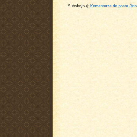
Subskrybuj:
Komentarze do posta (At