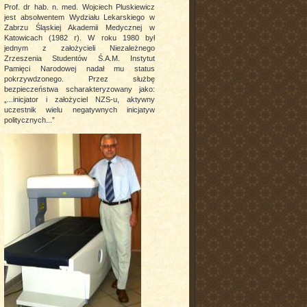
Prof. dr hab. n. med. Wojciech Pluskiewicz
jest absolwentem Wydziału Lekarskiego w
Zabrzu Śląskiej Akademii Medycznej w
Katowicach (1982 r). W roku 1980 był
jednym z założycieli Niezależnego
Zrzeszenia Studentów Ś.A.M. Instytut
Pamięci Narodowej nadał mu status
pokrzywdzonego. Przez służbę
bezpieczeństwa scharakteryzowany jako:
„...inicjator i założyciel NZS-u, aktywny
uczestnik wielu negatywnych inicjatyw
politycznych...”