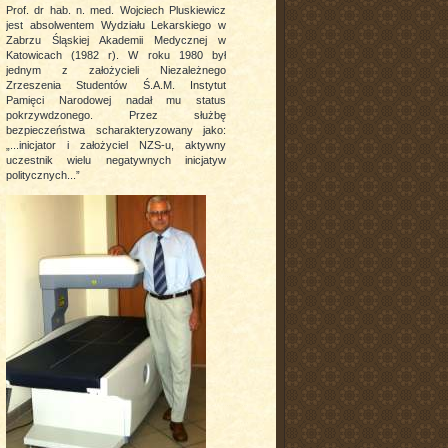
Prof. dr hab. n. med. Wojciech Pluskiewicz
jest absolwentem Wydziału Lekarskiego w
Zabrzu Śląskiej Akademii Medycznej w
Katowicach (1982 r). W roku 1980 był
jednym z założycieli Niezależnego
Zrzeszenia Studentów Ś.A.M. Instytut
Pamięci Narodowej nadał mu status
pokrzywdzonego. Przez służbę
bezpieczeństwa scharakteryzowany jako:
„...inicjator i założyciel NZS-u, aktywny
uczestnik wielu negatywnych inicjatyw
politycznych...”