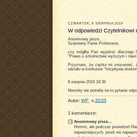
CZWARTEK, 8 SIERPNIA 2019
W odpowiedzi Czytelnikowi 
Anonimowy pisze...
Szanowny Panie Profesorze,
czy mógłby Pan wyjaśnić dlaczego S
"Prawo o szkolnictwie wyższym i nauc
Przyznam, że ciężko mi zrozumieć, 
udziału w konkursie "Inicjatywa doskon
8 sierpnia 2019 18:36
Niestety nie potrafię na to pytanie od
Autor:
WP
o
20:59
1 komentarze:
Anonimowy pisze...
Hmmm, ale podczas posiedzeń Rady
najważniejszych, jeżeli nie najwa