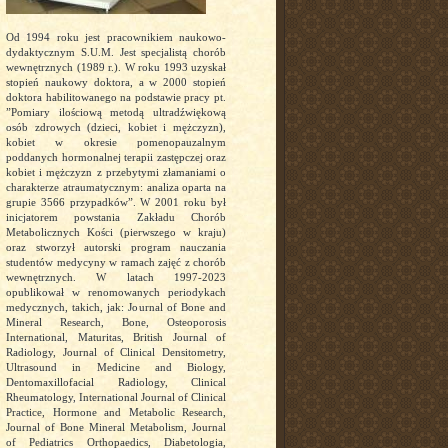
Od 1994 roku jest pracownikiem naukowo-
dydaktycznym S.U.M. Jest specjalistą chorób
wewnętrznych (1989 r.). W roku 1993 uzyskał
stopień naukowy doktora, a w 2000 stopień
doktora habilitowanego na podstawie pracy pt.
”Pomiary ilościową metodą ultradźwiękową
osób zdrowych (dzieci, kobiet i mężczyzn),
kobiet w okresie pomenopauzalnym
poddanych hormonalnej terapii zastępczej oraz
kobiet i mężczyzn z przebytymi złamaniami o
charakterze atraumatycznym: analiza oparta na
grupie 3566 przypadków”. W 2001 roku był
inicjatorem powstania Zakładu Chorób
Metabolicznych Kości (pierwszego w kraju)
oraz stworzył autorski program nauczania
studentów medycyny w ramach zajęć z chorób
wewnętrznych. W latach 1997-2023
opublikował w renomowanych periodykach
medycznych, takich, jak: Journal of Bone and
Mineral Research, Bone, Osteoporosis
International, Maturitas, British Journal of
Radiology, Journal of Clinical Densitometry,
Ultrasound in Medicine and Biology,
Dentomaxillofacial Radiology, Clinical
Rheumatology, International Journal of Clinical
Practice, Hormone and Metabolic Research,
Journal of Bone Mineral Metabolism, Journal
of Pediatrics Orthopaedics, Diabetologia,