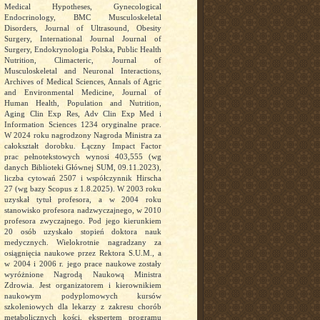
Medical Hypotheses, Gynecological
Endocrinology, BMC Musculoskeletal
Disorders, Journal of Ultrasound, Obesity
Surgery, International Journal Journal of
Surgery, Endokrynologia Polska, Public Health
Nutrition, Climacteric, Journal of
Musculoskeletal and Neuronal Interactions,
Archives of Medical Sciences, Annals of Agric
and Environmental Medicine, Journal of
Human Health, Population and Nutrition,
Aging Clin Exp Res, Adv Clin Exp Med i
Information Sciences 1234 oryginalne prace.
W 2024 roku nagrodzony Nagroda Ministra za
całokształt dorobku. Łączny Impact Factor
prac pełnotekstowych wynosi 403,555 (wg
danych Biblioteki Głównej SUM, 09.11.2023),
liczba cytowań 2507 i współczynnik Hirscha
27 (wg bazy Scopus z 1.8.2025). W 2003 roku
uzyskał tytuł profesora, a w 2004 roku
stanowisko profesora nadzwyczajnego, w 2010
profesora zwyczajnego. Pod jego kierunkiem
20 osób uzyskało stopień doktora nauk
medycznych. Wielokrotnie nagradzany za
osiągnięcia naukowe przez Rektora S.U.M., a
w 2004 i 2006 r. jego prace naukowe zostały
wyróżnione Nagrodą Naukową Ministra
Zdrowia. Jest organizatorem i kierownikiem
naukowym podyplomowych kursów
szkoleniowych dla lekarzy z zakresu chorób
metabolicznych kości, ekspertem programu