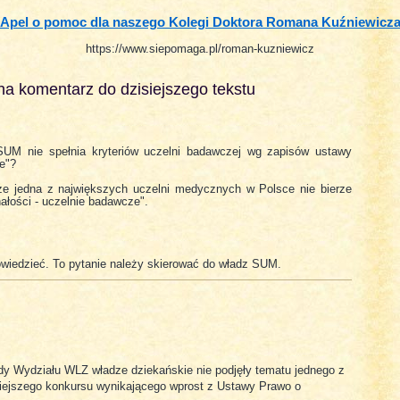
Apel o pomoc dla naszego Kolegi Doktora Romana Kuźniewicz
https://www.siepomaga.pl/roman-kuzniewicz
na komentarz do dzisiejszego tekstu
UM nie spełnia kryteriów uczelni badawczej wg zapisów ustawy
e"?
że jedna z największych uczelni medycznych w Polsce nie bierze
ałości - uczelnie badawcze".
powiedzieć. To pytanie należy skierować do władz SUM.
 Wydziału WLZ władze dziekańskie nie podjęły tematu jednego z
żniejszego konkursu wynikającego wprost z Ustawy Prawo o