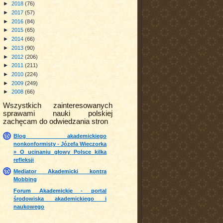
►
2018
(76)
►
2017
(57)
►
2016
(84)
►
2015
(65)
►
2014
(66)
►
2013
(90)
►
2012
(206)
►
2011
(211)
►
2010
(224)
►
2009
(249)
►
2008
(66)
Wszystkich zainteresowanych
sprawami nauki polskiej
zachęcam do odwiedzania stron
Blog akademickiego
nonkonformisty - Józefa Wieczorka
» O ucinaniu głowy Polsce kilka
refleksji
Mediator Akademicki kontra
Mobbing
Forum Akademickie - portal
środowiska akademickiego i
naukowego