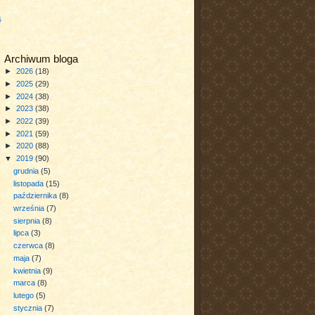
a
Archiwum bloga
►
2026
(18)
►
2025
(29)
►
2024
(38)
►
2023
(38)
►
2022
(39)
►
2021
(59)
►
2020
(88)
▼
2019
(90)
grudnia
(5)
listopada
(15)
października
(8)
września
(7)
sierpnia
(8)
lipca
(3)
czerwca
(8)
maja
(7)
kwietnia
(9)
marca
(8)
lutego
(5)
stycznia
(7)