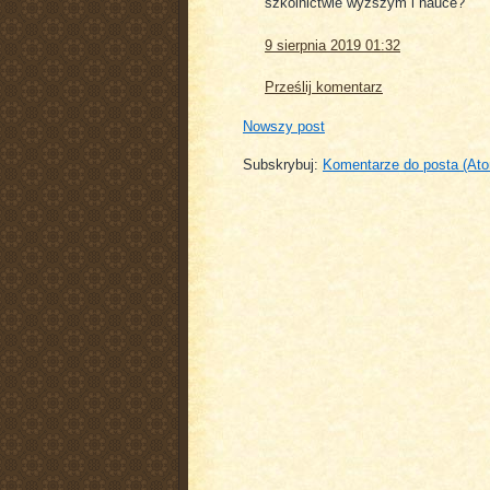
szkolnictwie wyższym i nauce?
9 sierpnia 2019 01:32
Prześlij komentarz
Nowszy post
Subskrybuj:
Komentarze do posta (At