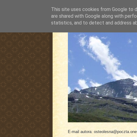
This site uses cookies from Google to de
are shared with Google along with perfo
statistics, and to detect and address a
pluskiewicz.blogspot
E-mail autora: osteolesna@poczta.onet