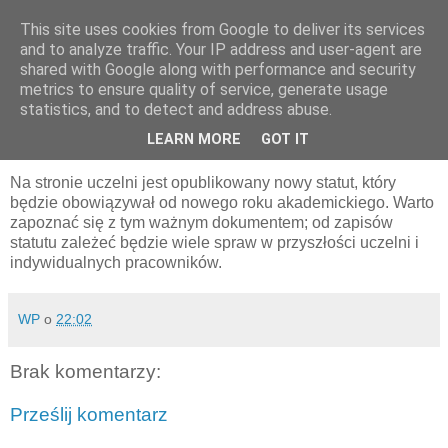
This site uses cookies from Google to deliver its services
pluskiewicz.blogspot.com
and to analyze traffic. Your IP address and user-agent are
shared with Google along with performance and security
metrics to ensure quality of service, generate usage
statistics, and to detect and address abuse.
środa, 5 czerwca 2019
Hot news
LEARN MORE
GOT IT
Na stronie uczelni jest opublikowany nowy statut, który
będzie obowiązywał od nowego roku akademickiego. Warto
zapoznać się z tym ważnym dokumentem; od zapisów
statutu zależeć będzie wiele spraw w przyszłości uczelni i
indywidualnych pracowników.
WP
o
22:02
Brak komentarzy:
Prześlij komentarz